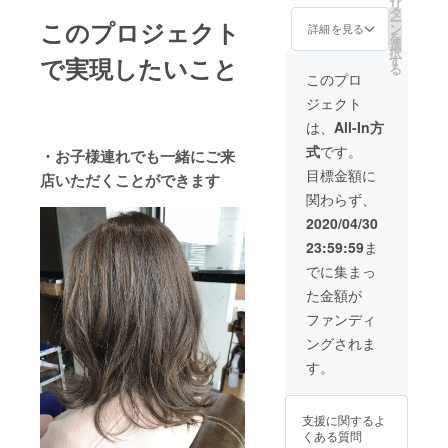
リ
15,500
ス
タ
にお伝
ー
このプロジェクト
円)の
ン
えさせ
詳細を見る
を
コース
選
て頂き
択
を 月に
す
で実現したいこと
ます)
る
１回利
このプロ
用可
ジェクト
能。全6
回分チ
は、
All-In方
ケッ
式
です。
ト。
・お子様連れでも一緒にご来
93,000
目標金額に
店いただくことができます
円相当
関わらず、
※有効期
限2020
2020/04/30
年5月〜
23:59:59
ま
2020年
11月末
でに集まっ
まで。
た金額が
クラウ
ドファ
ファンディ
ンディ
ングされま
ング限
定コー
す。
ス
支援に関するよ
くある質問