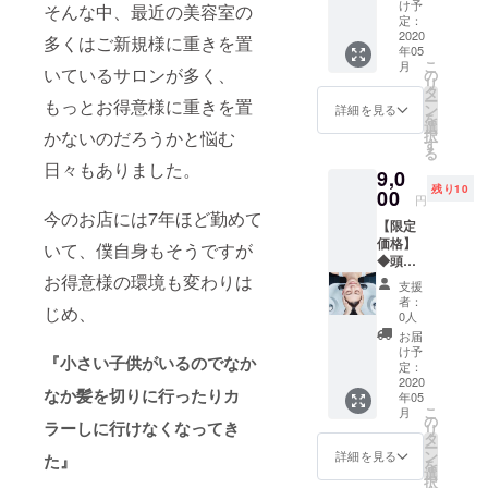
常6500
け予
そんな中、最近の美容室の
円）１
定：
回コー
2020
多くはご新規様に重きを置
年05
ス チ
こ
月
ケット
いているサロンが多く、
の
リ
お一人
タ
ー
もっとお得意様に重きを置
様複数
ン
詳細を見る
を
購入可
選
択
かないのだろうかと悩む
能。 ※
す
る
有効期
日々もありました。
9,0
限2020
残り10
年5月〜
00
円
2020年
今のお店には7年ほど勤めて
【限定
11月末
価格】
まで。
いて、僕自身もそうですが
◆頭皮
クラウ
クレン
お得意様の環境も変わりは
ドファ
支援
ジング
ンディ
者：
じめ、
＋30分
ング限
0人
ヘッド
定コー
お届
スパ＋
ス 今回
け予
『小さい子供がいるのでなか
髪質改
クラウ
定：
善ト
2020
ドファ
なか髪を切りに行ったりカ
年05
リート
ンディ
こ
月
メント
ングに
の
ラーしに行けなくなってき
リ
（通常
ご支援
タ
ー
10000
頂いた
ン
詳細を見る
た』
を
円）１
お客様
選
択
回コー