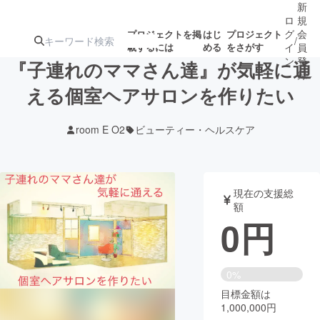
新
ロ
規
グ
会
プロジェクトを掲
はじ
プロジェクト
/
載するには
める
をさがす
イ
員
ン
登
『子連れのママさん達』が気軽に通
録
える個室ヘアサロンを作りたい
人気のプロ
注目のリ
注目の新着プロ
募集終了が近いプ
もうすぐ公開
room E O2
ビューティー・ヘルスケア
ジェクト
ターン
ジェクト
ロジェクト
されます
アート・写真
音楽
現在の支援総
額
0
円
テクノロジー・ガジェット
ゲーム・サ
映像・映画
書籍・雑誌
0%
目標金額は
1,000,000円
ビジネス・起業
チャレンジ