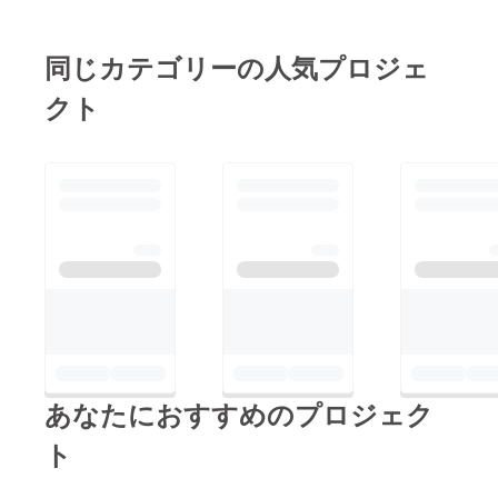
と思いとても気に入っ
ております。現在、順
同じカテゴリーの人気プロジェ
調に内装も進んでおり
クト
ますので今後もご報告
させて頂ければと思っ
ております。個室サロ
ンに魅力を感じて頂け
る多くの方にご来店い
ただけるように頑張り
たいと思います!今後
とも宜しくお願いいた
します。
あなたにおすすめのプロジェク
ト