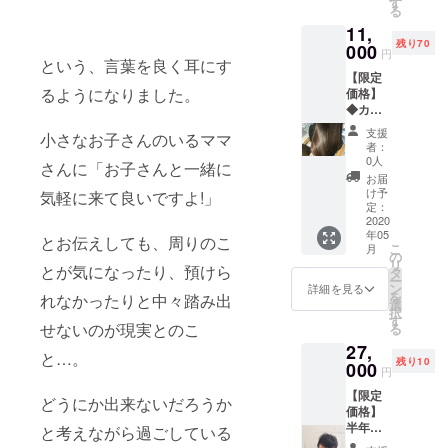
はオー
す
る
ス チ
プン後
11,
ケット
１年間
残り70
お一人
000
はVIP会
円
様複数
という、言葉を良く耳にす
員様と
【限定
購入可
なり特
るようになりました。
価格】
能。 ※
別料金
◆カッ
有効期
にて施
ト＋カ
限2020
術させ
支援
小さなお子さんのいるママ
ラー＋
年5月〜
ていた
者：
髪質改
2020年
だきま
0人
さんに「お子さんと一緒に
善ト
11月末
す。(詳
お届
リート
まで。
細はご
け予
気軽に来て良いですよ!」
メント
クラウ
定：
来店時
（通常
2020
ドファ
にお伝
年05
15500
ンディ
とお伝えしても、周りのこ
えさせ
こ
月
円）１
ング限
の
て頂き
リ
回コー
とが気になったり、預けら
定コー
タ
ます)
ー
ス チ
ス 今回
ン
詳細を見る
を
れなかったりと中々踏み出
ケット
クラウ
選
択
お一人
ドファ
す
せないのが現実とのこ
る
様複数
ンディ
27,
購入可
ングに
と…。
残り10
能。 ※
000
ご支援
円
有効期
頂いた
【限定
限2020
お客様
どうにか出来ないだろうか
価格】
年5月〜
はオー
半年パ
2020年
と考えながら過ごしている
プン後
ス ◆
11月末
１年間