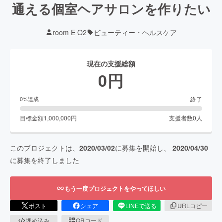
通える個室ヘアサロンを作りたい
room E O2
ビューティー・ヘルスケア
現在の支援総額
0
円
終了
0
%達成
目標金額
1,000,000
円
支援者数
0
人
このプロジェクトは、
2020/03/02
に募集を開始し、
2020/04/30
に募集を終了しました
もう一度プロジェクトをやってほしい
ポスト
シェア
LINEで送る
URLコピー
埋め込み
QRコード