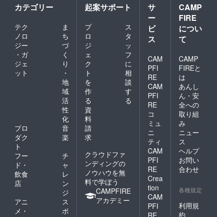
カテゴリー
起案サポート
サ
CAMP
ー
FIRE
テク
ま
プ
ス
ビ
につい
ノロ
ち
ロ
タ
ス
て
ジー
づ
ジ
ッ
・ガ
く
ェ
フ
CAM
CAMP
ジェ
り
ク
に
PFI
FIREと
ット
・
ト
相
RE
は
地
を
談
CAM
あんし
域
作
す
PFI
ん・安
活
る
る
RE
全への
性
資
コ
取り組
化
料
ミュ
み
プロ
音
請
ニ
ニュー
ダク
楽
求
ティ
ス
ト
CAM
ヘルプ
クラウドファ
フー
チ
PFI
お問い
ンディングの
ド・
ャ
RE
合わせ
ノウハウを無
飲食
レ
Crea
料で学ぼう
店
ン
tion
各種規定
CAMPFIRE
ジ
CAM
アカデミー
アニ
ス
利用規
PFI
メ・
ポ
約
RE