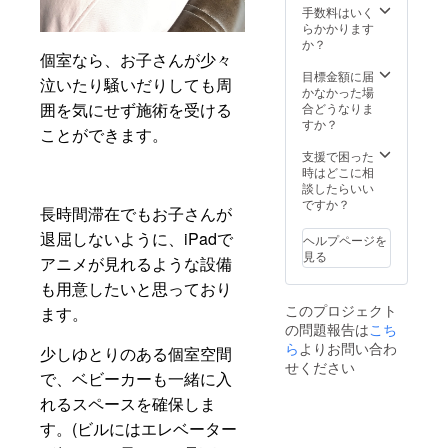
手数料はいく
らかかります
か？
個室なら、お子さんが少々
目標金額に届
泣いたり騒いだりしても周
かなかった場
囲を気にせず施術を受ける
合どうなりま
すか？
ことができます。
支援で困った
時はどこに相
談したらいい
ですか？
長時間滞在でもお子さんが
退屈しないように、iPadで
ヘルプページを
見る
アニメが見れるような設備
も用意したいと思っており
このプロジェクト
ます。
の問題報告は
こち
ら
よりお問い合わ
少しゆとりのある個室空間
せください
で、ベビーカーも一緒に入
れるスペースを確保しま
す。(ビルにはエレベーター