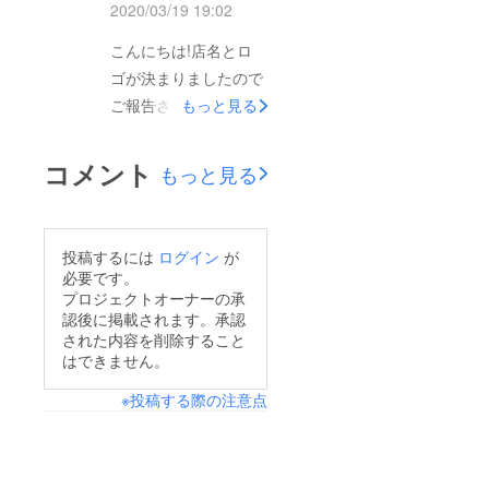
2020/03/19 19:02
こんにちは!店名とロ
ゴが決まりましたので
ご報告させて頂きま
もっと見る
す!店名はmerci（メル
シー）です。お客様を
コメント
もっと見る
はじめ、出店にお手伝
い頂いた皆様への感謝
の気持ちをそのまま店
投稿するには
ログイン
が
名にしました!ロゴに
必要です。
関しては…デザインを
プロジェクトオーナーの承
認後に掲載されます。承認
考えてくれた友人に美
された内容を削除すること
容室っぽくないと言わ
はできません。
れましたが、釣り好き
※投稿する際の注意点
な自分としてはとても
可愛いと思ったのと、
別のサロンさんとも被
ることが無いであろう