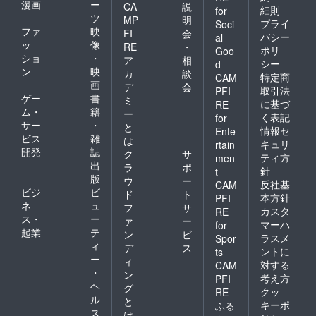
漫画
ー
CA
説
細則
for
ツ
MP
明
プライ
Soci
ファ
映
FI
会
バシー
al
ッ
像
RE
・
ポリ
Goo
ショ
・
ア
相
シー
d
ン
映
カ
談
特定商
CAM
画
デ
会
取引法
PFI
ゲー
書
ミ
に基づ
RE
ム・
籍
ー
く表記
for
サー
・
と
情報セ
Ente
ビス
雑
は
キュリ
rtain
開発
誌
ク
サ
ティ方
men
出
ラ
ポ
針
t
版
ウ
ー
反社基
CAM
ビジ
ビ
ド
ト
本方針
PFI
ネ
ュ
フ
サ
カスタ
RE
ス・
ー
ァ
ー
マーハ
for
起業
テ
ン
ビ
ラスメ
Spor
ィ
デ
ス
ントに
ts
ー
ィ
対する
CAM
・
ン
考え方
PFI
ヘ
グ
クッ
RE
ル
と
キーポ
ふる
ス
は