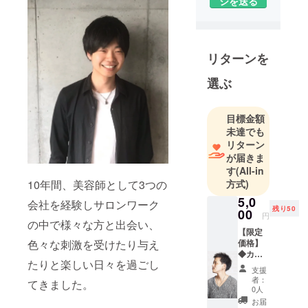
ジを送る
リターンを
選ぶ
目標金額
未達でも
リターン
が届きま
す
(All-in
方式)
10年間、美容師として3つの
5,0
会社を経験しサロンワーク
残り50
00
円
の中で様々な方と出会い、
【限定
価格】
色々な刺激を受けたり与え
◆カッ
たりと楽しい日々を過ごし
ト＋頭
支援
皮クレ
者：
てきました。
ンジン
0人
グ（通
お届