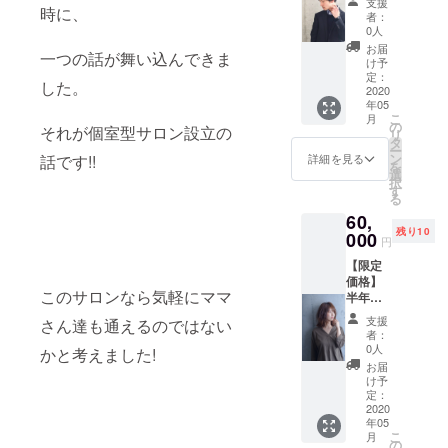
支援
カット
時に、
まで。
はVIP会
者：
＋頭皮
クラウ
員様と
0人
クレン
ドファ
なり特
お届
一つの話が舞い込んできま
ジング
ンディ
別料金
け予
（通常
ング限
定：
にて施
した。
6,500
2020
定コー
術させ
年05
円)の
ス 今回
ていた
こ
月
コース
クラウ
の
だきま
それが個室型サロン設立の
リ
を 月に
ドファ
タ
す。(詳
ー
１回利
ンディ
ン
細はご
話です!!
詳細を見る
を
用可
ングに
選
来店時
択
能。全6
ご支援
す
にお伝
る
回分チ
頂いた
え致し
60,
ケッ
お客様
ます)
残り10
ト。
000
はオー
円
39,000
プン後
【限定
円相当
１年間
価格】
※有効期
はVIP会
このサロンなら気軽にママ
半年パ
限2020
員様と
ス ◆
年5月〜
なり特
支援
さん達も通えるのではない
カット
2020年
別料金
者：
＋カ
11月末
にて施
0人
かと考えました!
ラー＋
まで。
術させ
お届
髪質改
クラウ
ていた
け予
善ト
ドファ
定：
だきま
リート
2020
ンディ
す。(詳
年05
メント
ング限
細はご
こ
月
（通常
定コー
の
来店時