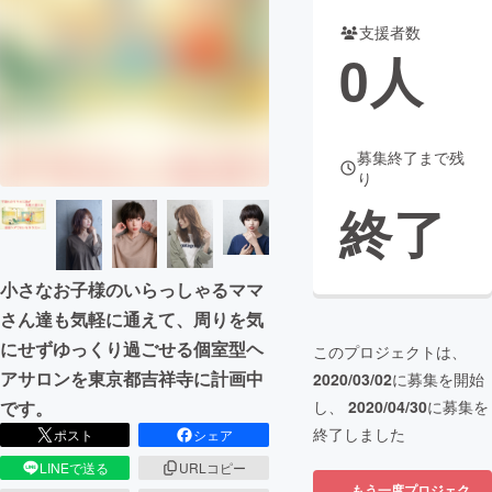
支援者数
まちづくり・地域活性化
0
人
CAMPFIRE for Social Good
CAMPFIRE Creation
CAMPFIREふるさと納税
machi-ya
コミュニティ
募集終了まで残
り
終了
小さなお子様のいらっしゃるママ
さん達も気軽に通えて、周りを気
にせずゆっくり過ごせる個室型ヘ
このプロジェクトは、
アサロンを東京都吉祥寺に計画中
2020/03/02
に募集を開始
です。
し、
2020/04/30
に募集を
終了しました
ポスト
シェア
LINEで送る
URLコピー
もう一度プロジェク