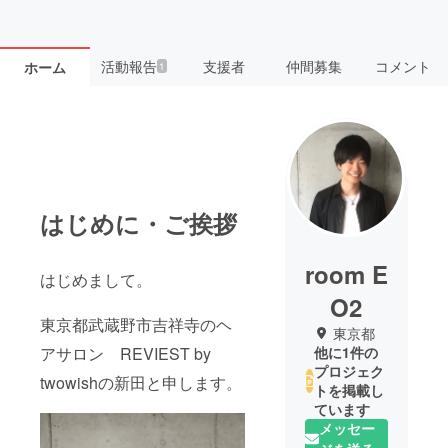
活動報告
支援者
仲間募集
コメント
ホーム
1
はじめに・ご挨拶
room E
はじめまして。
O2
東京都武蔵野市吉祥寺のヘ
東京都
アサロン REVIEST by
他に1件の
プロジェク
twowishの新田と申します。
トを掲載し
ています
メッセー