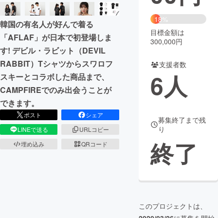
まちづくり・地域活性化
18%
韓国の有名人が好んで着る
目標金額は
「AFLAF」が日本で初登場しま
300,000円
CAMPFIRE for Social Good
CAMPFIRE Creation
す! デビル・ラビット（DEVIL
CAMPFIREふるさと納税
machi-ya
コミュニティ
RABBIT）Tシャツからスワロフ
支援者数
6
人
スキーとコラボした商品まで、
CAMPFIREでのみ出会うことが
できます。
ポスト
シェア
募集終了まで残
り
LINEで送る
URLコピー
終了
埋め込み
QRコード
このプロジェクトは、