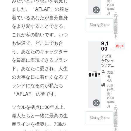
みたいという思いを表見し
限定価
定：
格」 価
2020
ました。「AFLAF」の服を
年06
格
こ
月
15,120
の
着ているあなたが自分自身
リ
円 ▷
タ
ー
20％割
ン
詳細を見る
をより愛することできる、
を
引
選
択
これが私の願いです。いつ
す
る
9,1
も快適で、どこにでも合
残り6
00
円
う、あなたのキャラクター
アプリ
を最高に表現できるブラン
ケTシャ
ツ / アプ
ド。あなたに愛され、人生
リケワ
支援
ンピー
の大事な日に着たくなるブ
者：
ス 「超
4人
早割」
ランドになるのが私たち
お届
価格
け予
「AFLAF」の夢です。
15,120
定：
円 ▷
2020
年06
40％割
こ
月
ソウルを拠点に30年以上、
引
の
リ
タ
職人たちと一緒に最高の生
ー
ン
詳細を見る
を
選
産ラインを構築し、7回の
択
す
る