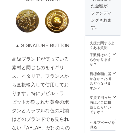
た金額が
ファンディ
ングされま
す。
支援に関するよ
▲ SIGNATURE BUTTON
くある質問
手数料はいく
高級ブランドが使っている
らかかります
か？
素材と同じものをイギリ
目標金額に届
ス、イタリア、フランスか
かなかった場
合どうなりま
ら直接輸入して使用してお
すか？
ります。特にデビル・ラ
支援で困った
ビットが刻まれた黄金のボ
時はどこに相
談したらいい
タンとカラフルな色の刺繍
ですか？
はどのブランドでも見られ
ヘルプページを
ない「AFLAF」だけのもの
見る