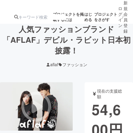
新
ロ
規
グ
会
プロジェクトを掲
はじ
プロジェクト
/
載するには
める
をさがす
イ
員
ン
登
人気ファッションブランド
録
「AFLAF」デビル・ラビット日本初
披露！
人気のプロ
注目のリ
注目の新着プロ
募集終了が近いプ
もうすぐ公開
ジェクト
ターン
ジェクト
ロジェクト
されます
aflaf
ファッション
アート・写真
音楽
現在の支援総
テクノロジー・ガジェット
ゲーム・サ
額
54,6
映像・映画
書籍・雑誌
00
円
ビジネス・起業
チャレンジ