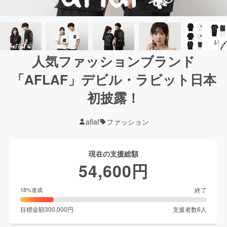
人気ファッションブランド
「AFLAF」デビル・ラビット日本
初披露！
aflaf
ファッション
現在の支援総額
54,600
円
終了
18
%達成
目標金額
300,000
円
支援者数
6
人