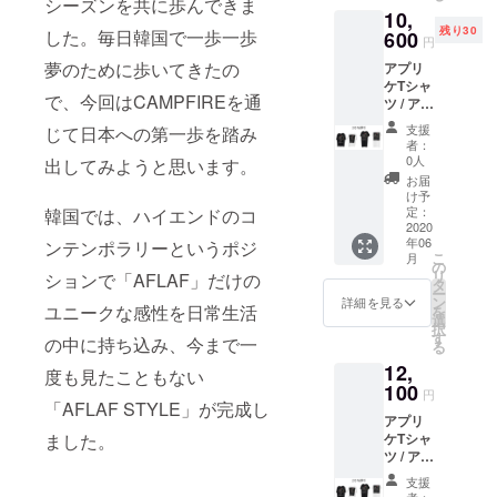
シーズンを共に歩んできま
10,
残り30
した。毎日韓国で一歩一歩
600
円
夢のために歩いてきたの
アプリ
ケTシャ
で、今回はCAMPFIREを通
ツ / アプ
リケワ
支援
じて日本への第一歩を踏み
ンピー
者：
ス 「早
0人
出してみようと思います。
割」 価
お届
格
け予
15,120
定：
韓国では、ハイエンドのコ
円 ▷
2020
年06
30％割
ンテンポラリーというポジ
こ
月
引
の
リ
ションで「AFLAF」だけの
タ
ー
ン
詳細を見る
ユニークな感性を日常生活
を
選
択
す
の中に持ち込み、今まで一
る
12,
度も見たこともない
100
円
「AFLAF STYLE」が完成し
アプリ
ケTシャ
ました。
ツ / アプ
リケワ
支援
ンピー
者：