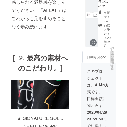
感じられる満足感を楽しん
ランス
イヤリ
でください。「AFLAF」は
ング /
支援
チョー
者：
これからも足を止めること
カー
0人
ネック
お届
なく歩み続けます。
レス
け予
「CAM
定：
PFIRE
2020
年06
限定価
こ
月
格」 価
の
リ
格
タ
ー
[ 2. 最高の素材へ
15,120
ン
詳細を見る
を
円 ▷
選
択
40％割
のこだわり。]
す
る
引
このプロ
ジェクト
は、
All-In方
式
です。
目標金額に
関わらず、
2020/04/29
▲ SIGNATURE SOLID
23:59:59
ま
でに集まっ
NEEDLE WORK