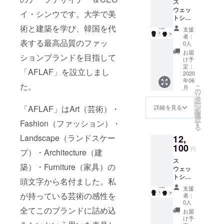
ス
ウェッ
イ・シンウです。大学で美
トシャ
ツ（男
術と建築を学び、韓国を代
支援
性 / 女
者：
性）
表する最高品質のファッ
0人
「早
お届
ションブランドを目指して
割」 価
け予
格
定：
「AFLAF」を設立しまし
15,120
2020
年06
円 ▷
た。
こ
月
30％割
の
リ
引
タ
ー
ン
「AFLAF」はArt（芸術）・
詳細を見る
を
選
択
Fashion（ファッション）・
す
る
Landscape（ランドスケー
12,
100
円
プ）・Architecture（建
ス
築）・Furniture（家具）の
ウェッ
トシャ
頭文字から名付ました。私
ツ（男
支援
性 / 女
が持っている芸術の感性を
者：
性）
0人
「CAM
全てこのブランドに詰め込
お届
PFIRE
け予