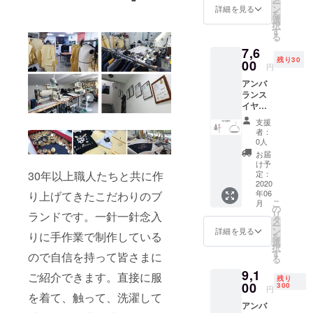
ー
60％割
ン
詳細を見る
を
引
選
択
す
る
7,6
残り30
00
円
アンバ
ランス
イヤリ
ング /
支援
チョー
者：
カー
0人
ネック
お届
レス
け予
「早
定：
30年以上職人たちと共に作
割」 価
2020
年06
り上げてきたこだわりのブ
格
こ
月
15,120
の
リ
ランドです。一針一針念入
円 ▷
タ
ー
50％割
ン
詳細を見る
りに手作業で制作している
を
引
選
択
す
ので自信を持って皆さまに
る
9,1
ご紹介できます。直接に服
残り
00
300
円
を着て、触って、洗濯して
アンバ