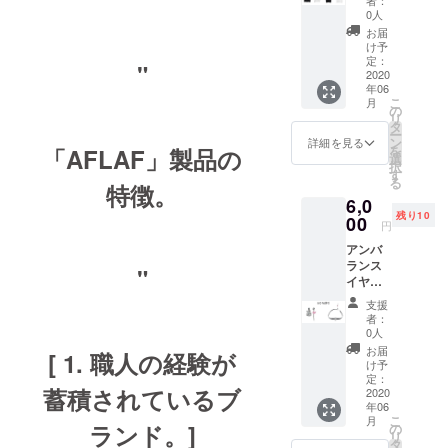
ス
0人
「CAM
お届
PFIRE
け予
限定価
定：
"
格」 価
2020
年06
格
こ
月
15,120
の
リ
円 ▷
タ
ー
20％割
ン
詳細を見る
を
「AFLAF」製品の
引
選
択
す
る
特徴。
6,0
残り10
00
円
アンバ
ランス
"
イヤリ
ング /
支援
チョー
者：
カー
0人
ネック
お届
[ 1. 職人の経験が
レス
け予
「超早
定：
蓄積されているブ
割」 価
2020
年06
格
こ
月
15,120
ランド。]
の
リ
円 ▷
タ