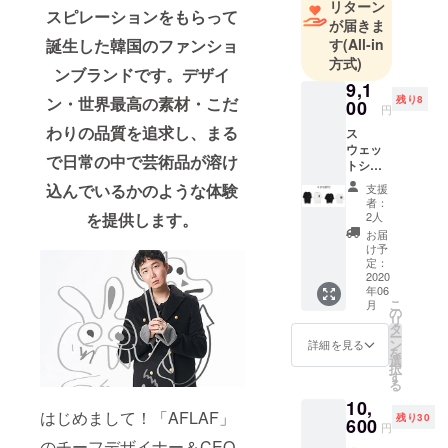
リターン
fashion. As it
スピレーションをもらって
が届きま
takes pride
す
(All-in
誕生した韓国のファンショ
in having
方式)
ンブランドです。デザイ
unparalleled
9,1
quality by
残り8
ン・世界最高の素材・こだ
00
円
ensuring
わりの品質を追求し、まる
ス
flawless
ウェッ
で日常の中で芸術品が溶け
トシャ
finish details
ツ（男
and using
込んでいるかのような体験
支援
性 / 女
者：
the world 's
性）
2人
を提供します。
「超早
finest
お届
割」 価
け予
materials , it
格
定：
creates truly
15,120
2020
年06
円 ▷
sophisticated
こ
月
40％割
の
リ
and artistic,
引
タ
ー
yet
ン
詳細を見る
を
選
comfortable
択
す
る
experience
10,
for all.
はじめまして！「AFLAF」
残り30
600
円
のチーフデザイナー＆CEO