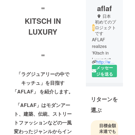
aflaf
"
日本
KITSCH IN
初めてのプ
ロジェクト
LUXURY
です
AFLAF
realizes
'Kitsch in
"
Luxury'with
http://www.aflaf.com/
its unique
メッセー
design,
「ラグジュアリーの中で
ジを送る
inspired by
キッチュ」を目指す
heterogeneo
「AFLAF」 を紹介します。
us subjects
リターンを
such as
「AFLAF」はモダンアー
modern art,
選ぶ
architecture,
ト、建築、伝統、ストリー
traditional
トファッションなどの一風
目標金額
clothing and
変わったジャンルからイン
未達でも
street