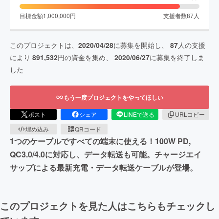
目標金額
1,000,000
円
支援者数
87
人
このプロジェクトは、
2020/04/28
に募集を開始し、
87
人の支援
により
891,532
円の資金を集め、
2020/06/27
に募集を終了しま
した
もう一度プロジェクトをやってほしい
ポスト
シェア
LINEで送る
URLコピー
埋め込み
QRコード
1つのケーブルですべての端末に使える！100W PD,
QC3.0/4.0に対応し、データ転送も可能。チャージエイ
サップによる最新充電・データ転送ケーブルが登場。
このプロジェクトを見た人はこちらもチェックし