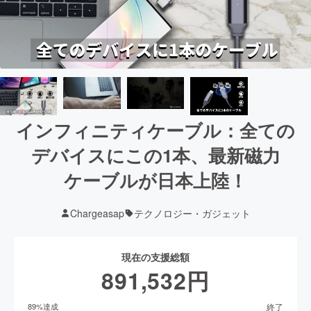
インフィニティケーブル：全ての
デバイスにこの1本、最新磁力
ケーブルが日本上陸！
Chargeasap
テクノロジー・ガジェット
現在の支援総額
891,532
円
終了
89
%達成