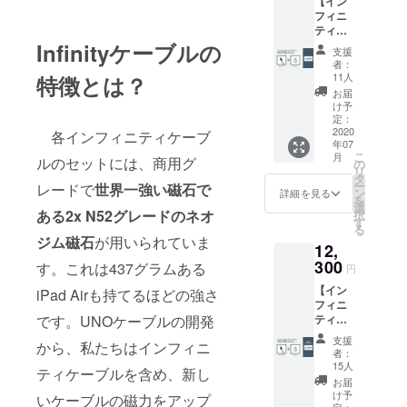
【イン
器120W
にお届
フィニ
x１ ※
け先お
ティ
ケーブ
名前、
ケーブ
Infinityケーブルの
ルと
住所を
支援
ル x3
チップ
半角
者：
CAMPF
のセッ
ローマ
11人
特徴とは？
IRE価
トをご
字にて
お届
格
支援さ
ご記入
け予
55%オ
れた方
定：
くださ
フ】 リ
2020
のみ、
各インフィニティケーブ
い。
年07
ターン
お買い
こ
月
内容：
ルのセットには、商用グ
求めい
の
リ
1.2m
ただけ
タ
ー
レードで
世界一強い磁石で
ケーブ
ます。
ン
詳細を見る
を
ル x3
単品で
選
ある2x N52グレードのネオ
択
チップ
のご支
す
る
x3 コー
援はで
ジム磁石
が用いられていま
12,
ドホル
きませ
ダー
300
ん。
す。これは437グラムある
円
チップ
【イン
取り外
iPad Airも持てるほどの強さ
フィニ
しツー
ティ
です。UNOケーブルの開発
ル 色と
ケーブ
チップ
支援
から、私たちはインフィニ
ル x5
(アップ
者：
CAMPF
ル/USB-
15人
ティケーブルを含め、新し
IRE価
C/マイ
お届
格
クロ
け予
いケーブルの磁力をアップ
60%オ
定：