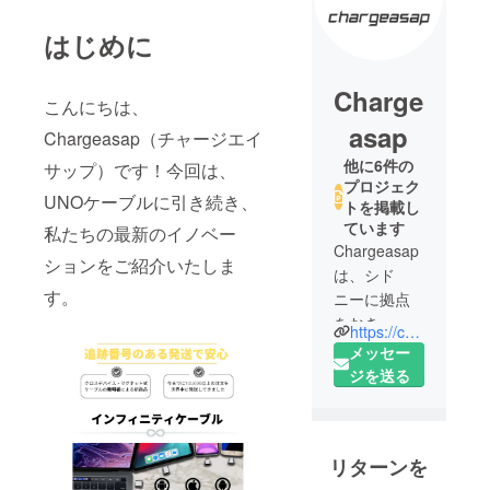
はじめに
Charge
こんにちは、
asap
Chargeasap（チャージエイ
他に6件の
サップ）です！今回は、
プロジェク
UNOケーブルに引き続き、
トを掲載し
ています
私たちの最新のイノベー
Chargeasap
ションをご紹介いたしま
は、シド
す。
ニーに拠点
をおき、グ
https://chargeasap.com/
ローバルな
メッセー
メンバーで
ジを送る
構成されて
いる家電用
品スタート
リターンを
アップで