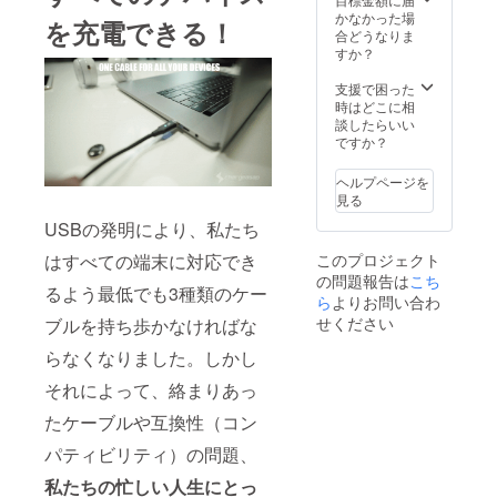
たしま
ご記入
かなかった場
を充電できる！
すので
くださ
合どうなりま
メール
い。
すか？
ボック
スをご
支援で困った
確認く
時はどこに相
ださ
談したらいい
い。 ※
ですか？
送料込
みの価
ヘルプページを
格とな
見る
りま
USBの発明により、私たち
す。 ※
備考欄
このプロジェクト
はすべての端末に対応でき
にお届
の問題報告は
こち
け先お
るよう最低でも3種類のケー
名前、
ら
よりお問い合わ
住所を
せください
ブルを持ち歩かなければな
半角
ローマ
らなくなりました。しかし
字にて
ご記入
それによって、絡まりあっ
くださ
たケーブルや互換性（コン
い。
パティビリティ）の問題、
私たちの忙しい人生にとっ