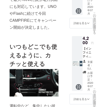
フ】 先
お買い
定：
にも対応しています。UNO
着200
2020
求めい
年07
セット
ただけ
やFlashに続けて今回
こ
月
限定 リ
ます。
の
リ
ターン
色はガ
タ
CAMPFIREにてキャンペー
ー
内容：
ンメタ
ン
詳細を見る
を
1.2m
ン開始が決定しました。
ルのみ
選
択
ケーブ
となり
す
る
ル x1
ます。
4,2
チップ
単品で
x1 コー
00
のご支
円
いつもどこでも使
ドホル
援はで
【イン
ダー
きませ
フィニ
チップ
えるように、カ
ん。
ティ
取り外
ケーブ
しツー
チッと使える
支援
ル x1
ル 色と
者：
CAMPF
チップ
0人
IRE価
(アップ
お届
格
ル/USB-
け予
39%オ
C/マイ
定：
フ】 リ
2020
クロ
年07
ターン
USBの
こ
月
内容：
中から1
の
リ
1.2m
つ)をお
タ
ー
ケーブ
選びい
ン
詳細を見る
を
ル x1
ただけ
選
択
運転中など、集中したい状
チップ
ます。
す