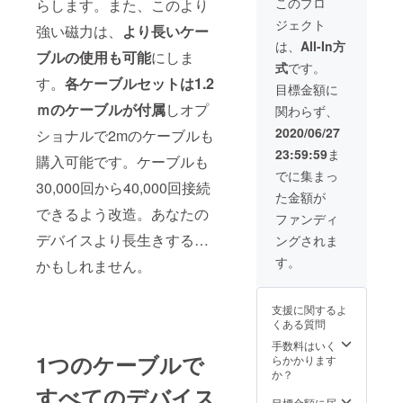
す。 ※
このプロ
らします。また、このより
コード
IREメッ
備考欄
ジェクト
ホル
セー
強い磁力は、
より長いケー
にお届
ダー
ジ、あ
け先お
は、
All-In方
チップ
ブルの使用も可能
にしま
るいは
名前、
式
です。
取り外
メール
住所を
す。
各ケーブルセットは1.2
しツー
にてご
半角
目標金額に
ル 色と
連絡い
ローマ
ｍのケーブルが付属
しオプ
関わらず、
チップ
たしま
字にて
(アップ
すので
ご記入
2020/06/27
ショナルで2mのケーブルも
ル/USB-
メール
くださ
23:59:59
ま
C/マイ
ボック
い。
購入可能です。ケーブルも
クロ
スをご
でに集まっ
USBの
30,000回から40,000回接続
確認く
た金額が
中から1
ださ
できるよう改造。あなたの
つ)をお
い。 ※
ファンディ
選びい
送料込
デバイスより長生きする…
ングされま
ただけ
みの価
ます。
格とな
す。
かもしれません。
内容は
りま
後日
す。 ※
CAMPF
備考欄
支援に関するよ
IREメッ
にお届
くある質問
セー
け先お
ジ、あ
名前、
手数料はいく
るいは
1つのケーブルで
住所を
らかかります
メール
半角
か？
にてご
ローマ
すべてのデバイス
連絡い
字にて
目標金額に届