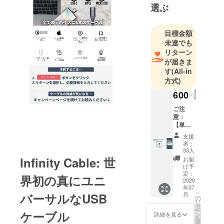
す。「ユー
選ぶ
ザー自身が
クリエー
目標金額
ターでイノ
未達でも
ベーターで
リターン
あるべき
が届きま
だ」という
す
(All-in
モットーの
方式)
もと活動し
600
円
ています。
ご注
日常で、ど
意：
んなものよ
【単品
りも、もし
でのご
支援
支援は
かしたらど
者：
できま
33人
んな人より
せ
Infinity Cable: 世
お届
ん。】
も、関わる
け予
付属
定：
ことの多い
界初の真にユニ
品：
2020
携帯電話。
年07
USB-A
こ
月
バーサルなUSB
アダプ
の
もっと、携
リ
ター
タ
帯との生活
ー
(Type C
ケーブル
ン
詳細を見る
を
をシンプル
から
選