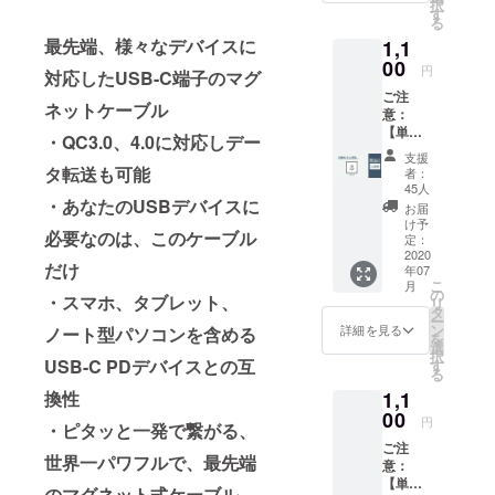
択
Type A
す
に快適にし
る
に変
ませんか？
最先端、様々なデバイスに
1,1
換） リ
ターン
00
私たちの
円
対応したUSB-C端子のマグ
内容
ミッション
ご注
USB-A
ネットケーブル
は、「最先
意：
アダプ
【単品
ターx 1
端の携帯ア
・QC3.0、4.0に対応しデー
でのご
(Type C
支援
クセサリを
支援は
から
タ転送も可能
者：
できま
作り、スマ
Type A
45人
せ
・あなたのUSBデバイスに
に変
お届
ホとの生活
ん。】
換） ※
け予
をより快適
必要なのは、このケーブル
付属
ケーブ
定：
品：
2020
ルと
にする」こ
だけ
年07
チップ
チップ
とです。
こ
月
単体 リ
のセッ
の
・スマホ、タブレット、
リ
ターン
トをご
タ
ー
内容：
支援さ
ン
詳細を見る
ノート型パソコンを含める
を
チップ
れた方
選
択
(アップ
のみ、
USB-C PDデバイスとの互
す
る
ル/USB-
お買い
1,1
換性
C/マイ
求めい
クロ
00
ただけ
円
・ピタッと一発で繋がる、
USBの
ます。
ご注
中から1
単品で
世界一パワフルで、最先端
意：
つ)をお
のご支
【単品
選びい
援はで
のマグネット式ケーブル