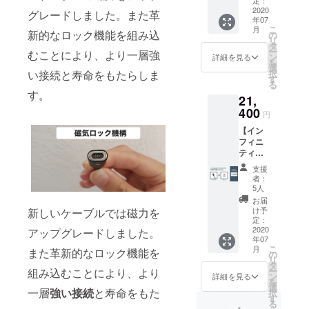
USBの
フ】 リ
2020
中から1
グレードしました。また革
年07
ターン
つ)をお
こ
月
内容：
新的なロック機能を組み込
選びい
の
リ
1.2m
ただけ
タ
ー
むことにより、より一層強
ケーブ
ます。
ン
詳細を見る
を
ル x5
内容は
選
択
い接続と寿命をもたらしま
チップ
後日
す
る
x5 コー
CAMPF
す。
21,
ドホル
IREメッ
ダー
400
セー
円
チップ
ジ、あ
【イン
取り外
るいは
フィニ
しツー
メール
ティ
ル 色と
にてご
ケーブ
チップ
連絡い
支援
ル x10
(アップ
たしま
者：
CAMPF
ル/USB-
すので
5人
IRE価
C/マイ
メール
お届
格
クロ
ボック
け予
新しいケーブルでは磁力を
65%オ
USBの
定：
スをご
フ】 リ
2020
中から1
アップグレードしました。
確認く
年07
ターン
つ)をお
ださ
こ
月
また革新的なロック機能を
内容：
選びい
の
い。 ※
リ
1.2m
ただけ
タ
送料込
ー
組み込むことにより、より
ケーブ
ます。
ン
みの価
詳細を見る
を
ル x10
内容は
選
格とな
一層
強い接続
と寿命をもた
択
チップ
後日
す
りま
る
x10
CAMPF