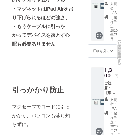
でのご
ただけ
きませ
支援
支援は
ます。
ん。
・マグネットはiPad Airを吊
者：
できま
※ケーブ
17人
せ
ルと
り下げられるほどの強さ、
お届
ん。】
チップ
け予
・もうケーブルに引っか
付属
のセッ
定：
品：
2020
トをご
かってデバイスを落とす心
年07
ケーブ
支援さ
こ
月
ルケー
れた方
の
配も必要ありません
リ
ス リ
のみ、
タ
ー
ターン
お買い
ン
詳細を見る
を
内容
求めい
選
択
ケーブ
ただけ
す
る
ルケー
ます。
1,3
スx1 ※
単品で
ケーブ
00
のご支
円
ルと
援はで
ご注
チップ
きませ
引っかかり防止
意：
のセッ
ん。
【単品
トをご
でのご
支援さ
支援
支援は
れた方
者：
マグセーフでコードに引っ
できま
のみ、
13人
せ
お買い
お届
かかり、パソコンも落ち知
ん。】
求めい
け予
付属
ただけ
定：
らずに。
品：磁
2020
ます。
年07
石式
単品で
こ
月