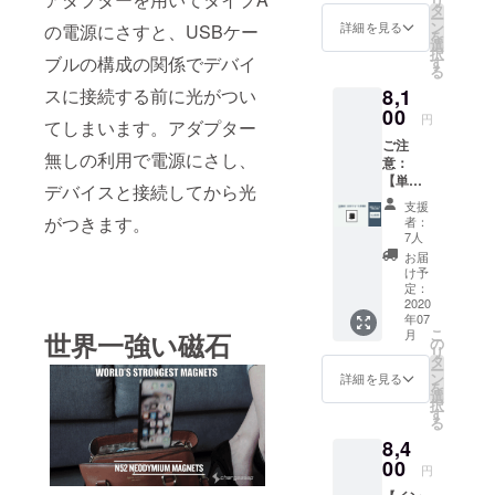
リ
1.2m
つ)をお
タ
ー
ケーブ
選びい
ン
詳細を見る
の電源にさすと、USBケー
を
ル x2
ただけ
選
択
チップ
ます。
ブルの構成の関係でデバイ
す
る
x2 コー
※送料込
8,1
スに接続する前に光がつい
ドホル
みの価
ダー
00
格とな
円
てしまいます。アダプター
チップ
りま
ご注
取り外
す。 ※
無しの利用で電源にさし、
意：
しツー
備考欄
【単品
ル 色と
にお届
デバイスと接続してから光
でのご
チップ
け先お
支援
支援は
(アップ
名前、
がつきます。
者：
できま
ル/USB-
住所を
7人
せ
C/マイ
半角
お届
ん。】
クロ
ローマ
け予
付属
USBの
定：
字にて
品：
2020
中から1
ご記入
年07
120W
つ)をお
くださ
こ
月
世界一強い磁石
ウォー
選びい
の
い。
リ
ル充電
ただけ
タ
ー
器（5
ます。
ン
詳細を見る
を
ポー
※送料込
選
択
ト） リ
みの価
す
る
ターン
格とな
8,4
内容
りま
ウォー
00
す。 ※
円
ル充電
備考欄