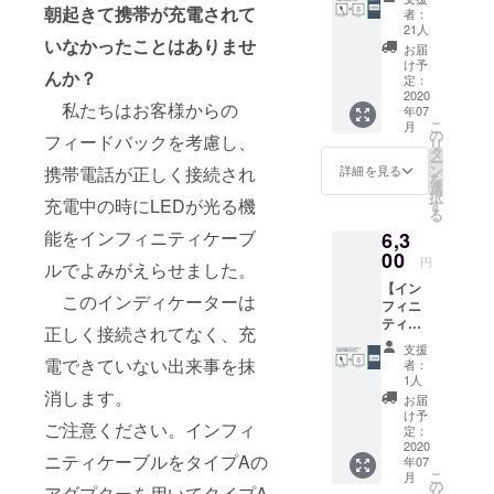
ル x2 早
ルと
朝起きて携帯が充電されて
半角
者：
割価
チップ
ローマ
21人
格
いなかったことはありませ
のセッ
字にて
お届
54%オ
トをご
ご記入
け予
んか？
フ】 先
支援さ
定：
くださ
着100
2020
れた方
い。
私たちはお客様からの
年07
セット
のみ、
こ
月
限定 リ
お買い
の
フィードバックを考慮し、
リ
ターン
求めい
タ
ー
内容：
ただけ
ン
詳細を見る
携帯電話が正しく接続され
を
1.2m
ます。
選
択
ケーブ
充電中の時にLEDが光る機
単品で
す
る
ル x2
のご支
能をインフィニティケーブ
6,3
チップ
援はで
x2 コー
00
きませ
円
ルでよみがえらせました。
ドホル
ん。
【イン
ダー
このインディケーターは
フィニ
チップ
ティ
取り外
正しく接続されてなく、充
ケーブ
しツー
支援
ル x2
ル 色と
電できていない出来事を抹
者：
CAMPF
チップ
1人
IRE価
消します。
(アップ
お届
格
ル/USB-
け予
ご注意ください。インフィ
51%オ
C/マイ
定：
フ】 リ
2020
クロ
ニティケーブルをタイプAの
年07
ターン
USBの
こ
月
内容：
中から1
の
アダプターを用いてタイプA