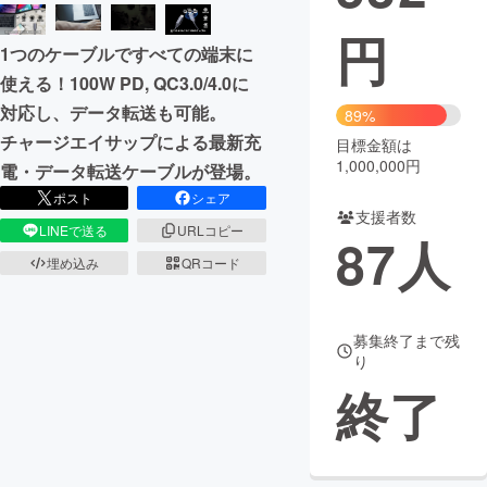
円
まちづくり・地域活性化
1つのケーブルですべての端末に
使える！100W PD, QC3.0/4.0に
CAMPFIRE for Social Good
CAMPFIRE Creation
対応し、データ転送も可能。
89%
CAMPFIREふるさと納税
machi-ya
コミュニティ
チャージエイサップによる最新充
目標金額は
1,000,000円
電・データ転送ケーブルが登場。
ポスト
シェア
支援者数
LINEで送る
URLコピー
87
人
埋め込み
QRコード
募集終了まで残
り
終了