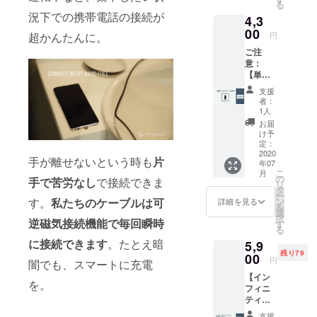
る
x1 コー
※送料込
況下での携帯電話の接続が
4,3
ドホル
みの価
ダー
00
格とな
円
超かんたんに。
チップ
りま
ご注
取り外
す。 ※
意：
しツー
備考欄
【単品
ル 色と
にお届
でのご
チップ
け先お
支援
支援は
(アップ
名前、
者：
できま
ル/USB-
住所を
1人
せ
C/マイ
半角
お届
ん。】
クロ
ローマ
け予
付属
USBの
定：
字にて
品：
2020
中から1
ご記入
手が離せないという時も
片
年07
100W
つ)をお
くださ
こ
月
ウォー
選びい
の
い。
手で苦労なし
で接続できま
リ
ル充電
ただけ
タ
ー
器（1
ます。
ン
す。
私たちのケーブルは可
詳細を見る
を
ポー
※送料込
選
択
ト） リ
逆磁気接続機能で毎回瞬時
みの価
す
る
ターン
格とな
に接続できます
。たとえ暗
5,9
内容
りま
残り79
ウォー
00
す。 ※
円
闇でも、スマートに充電
ル充電
備考欄
【イン
器
にお届
を。
フィニ
100Wx
け先お
ティ
１ ※
名前、
ケーブ
ケーブ
住所を
支援