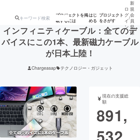
新
ロ
規
グ
会
プロジェクトを掲
はじ
プロジェクト
/
載するには
める
をさがす
イ
員
ン
登
インフィニティケーブル：全てのデ
録
バイスにこの1本、最新磁力ケーブル
が日本上陸！
人気のプロ
注目のリ
注目の新着プロ
募集終了が近いプ
もうすぐ公開
ジェクト
ターン
ジェクト
ロジェクト
されます
Chargeasap
テクノロジー・ガジェット
アート・写真
音楽
現在の支援総
テクノロジー・ガジェット
ゲーム・サ
額
891,
映像・映画
書籍・雑誌
532
ビジネス・起業
チャレンジ