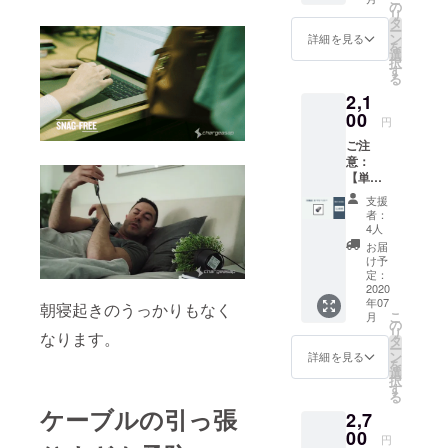
コード
のご支
の
リ
ホル
援はで
タ
ー
ダー
きませ
ン
詳細を見る
を
x4 リ
ん。
選
択
ターン
す
る
内容 磁
2,1
石式
コード
00
円
ホル
ご注
ダー（4
意：
個入
【単品
り） ※
でのご
ケーブ
支援
支援は
ルと
者：
できま
チップ
4人
せ
のセッ
お届
ん。】
トをご
け予
付属
支援さ
定：
品：
2020
れた方
年07
カー
のみ、
朝寝起きのうっかりもなく
こ
月
チャー
お買い
の
リ
なります。
ジャー
求めい
タ
ー
リター
ただけ
ン
詳細を見る
を
ン内容
ます。
選
択
カー
単品で
す
る
チャー
のご支
ケーブルの引っ張
2,7
ジャーx
援はで
１ ※
00
きませ
円