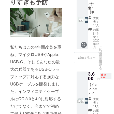
りすぎも予防
ケーブ
ん。
ご注
ルと
意：
チップ
【単品
のセッ
でのご
トをご
支援
支援は
支援さ
者：
できま
れた方
15人
せ
のみ、
お届
ん。】
お買い
け予
付属
求めい
定：
品：
2020
ただけ
年07
2.0m
ます。
私たちはこの4年間改良を重
こ
月
ケーブ
単品で
の
リ
ル リ
のご支
タ
ね、マイクロUSBやApple、
ー
ターン
援はで
ン
詳細を見る
を
内容
USB-C、そしてあなたの最
きませ
選
択
2.0m
ん。
す
る
大の兵器であるUSB-Cラッ
ケーブ
3,6
ル(ガン
残り
プトップに対応する強力な
メタ
00
186
円
ル）x１
USBケーブルを開発しまし
【イン
※ケーブ
フィニ
ルと
た。インフィニティケーブ
ティ
チップ
ケーブ
のセッ
ルはQC 3.0と4.0に対応する
支援
ル x1 早
トをご
者：
割価
だけでなく、今までで初め
支援さ
14人
格
れた方
お届
て最大100Wに及ぶ電力供給
48%オ
のみ、
け予