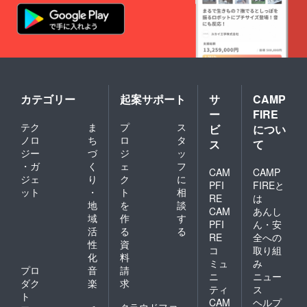
カテゴリー
起案サポート
サ
CAMP
ー
FIRE
テク
ま
プ
ス
ビ
につい
ノロ
ち
ロ
タ
ス
て
ジー
づ
ジ
ッ
・ガ
く
ェ
フ
CAM
CAMP
ジェ
り
ク
に
PFI
FIREと
ット
・
ト
相
RE
は
地
を
談
CAM
あんし
域
作
す
PFI
ん・安
活
る
る
RE
全への
性
資
コ
取り組
化
料
ミュ
み
プロ
音
請
ニ
ニュー
ダク
楽
求
ティ
ス
ト
CAM
ヘルプ
クラウドファ