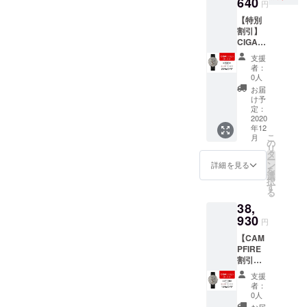
640
トラッ
コー
り柔ら
円
チタン
プ1個
ティン
かく人
【特別
スケル
付属品
グメッ
間工学
割引】
トンメ
CIGAデ
キ加工
に基づ
CIGA
カニカ
ザイン
済み）
いてお
Design
ル
ウォッ
＊ステ
り、快
支援
Watch
ウォッ
チ ×1 シ
ンレス
者：
適さを
Set 特
チ1個
リコン
0人
製のバ
向上さ
別割引
シリコ
スト
ンドカ
お届
せてい
20％
ンスト
ラップ
け予
ラーは
ます。
［一般
ラップ1
定：
×1 ギフ
お選び
より便
販売予
2020
個（ブ
トレ
いただ
利なス
年12
定価格
ラッ
ザース
けま
トラッ
こ
月
45,800
ク、ブ
の
トラッ
す。 ＊
プの取
リ
円の
ルー、
タ
プ×1
お届け
り付け
ー
20%OF
オレン
ン
詳細を見る
が遅延
と取り
を
F］
ジ、
選
になる
外しの
択
CIGA
レッ
す
可能性
ための
る
Design
ド） 本
がござ
クイッ
38,
MYシ
革スト
います
クチェ
リーズ
930
ラップ1
事をご
円
ンジ
チタン
個 付属
了承く
ロック
【CAM
スケル
品 CIGA
ださ
タイト
PFIRE
トンメ
デザイ
い。 ＊
スプリ
割引】
カニカ
ン
販売価
ング
CIGA
ル
ウォッ
格は、
支援
バーで
Design
ウォッ
チ ×1 シ
者：
変更に
す。 ＊
Watch
チ1個
リコン
0人
なる可
シリコ
Set 特
シリコ
スト
お届