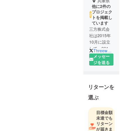
兵庫県
他に2件の
プロジェク
トを掲載し
ています
三方株式会
社は2015年
10月に設立
して、2019
Threewa66643903
年に ブラ
メッセー
ンド CIGA
ジを送る
Design 日
本総代理店
になりまし
リターンを
た。
CIGA Design
選ぶ
は2013年創
立以来、今
目標金額
まで8回のド
未達でも
イツ・レッ
リターン
ドドット・
が届きま