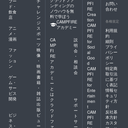
フー
チ
PFI
お問い
ンディングの
ド・
ャ
RE
合わせ
ノウハウを無
飲食
レ
Crea
料で学ぼう
店
ン
tion
各種規定
CAMPFIRE
ジ
CAM
アカデミー
アニ
ス
利用規
PFI
メ・
ポ
約
RE
漫画
ー
CA
説
細則
for
ツ
MP
明
プライ
Soci
ファ
映
FI
会
バシー
al
ッ
像
RE
・
ポリ
Goo
ショ
・
ア
相
シー
d
ン
映
カ
談
特定商
CAM
画
デ
会
取引法
PFI
ゲー
書
ミ
に基づ
RE
ム・
籍
ー
く表記
for
サー
・
と
情報セ
Ente
ビス
雑
は
キュリ
rtain
開発
誌
ク
サ
ティ方
men
出
ラ
ポ
針
t
版
ウ
ー
反社基
CAM
ビジ
ビ
ド
ト
本方針
PFI
ネ
ュ
フ
サ
カスタ
RE
ス・
ー
ァ
ー
マーハ