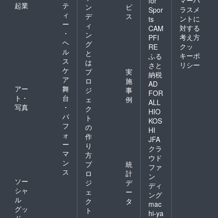
for
起業
テ
ン
ビ
ラスメ
Spor
ィ
デ
ス
ントに
ts
ー
ィ
対する
CAM
・
ン
考え方
PFI
ヘ
グ
クッ
RE
ル
と
キーポ
ふる
ス
は
リシー
さと
ケ
プ
実
納税
ア
ロ
施
AD
アー
舞
ジ
事
FOR
ト・
台
ェ
例
ALL
写真
・
ク
HIO
パ
ト
KOS
フ
の
HI
ォ
作
JFA
ー
り
クラ
マ
方
ウド
ン
プ
統
ファ
ス
ロ
計
ン
ソー
ジ
デ
ディ
シャ
ェ
ー
ング
ル
ク
タ
mac
グッ
ト
hi-ya
ド