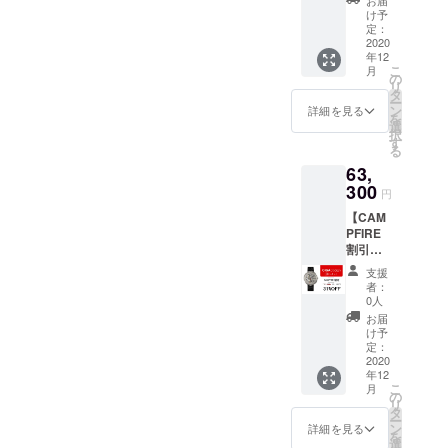
能性が
ン製の
別割引
ンスト
ラップ
け予
ござい
バンド
15％
ラップ1
定：
×1 ギフ
ます事
カラー
［一般
2020
個（ブ
トレ
をご了
はお選
年12
販売予
ラッ
ザース
承くだ
びいた
こ
月
定価格
ク、ブ
の
トラッ
さい。
だけま
リ
45,800
ルー、
タ
プ×1
す。 ＊
ー
円の
オレン
ン
詳細を見る
お届け
を
15%OF
ジ、
選
が遅延
択
F］
レッ
す
になる
る
CIGA
ド） 本
可能性
63,
Design
革スト
がござ
MYシ
300
ラップ1
円
います
リーズ
個 付属
事をご
【CAM
チタン
品 CIGA
了承く
PFIRE
スケル
デザイ
ださ
割引】
トンメ
ン
い。 ＊
CIGA
カニカ
ウォッ
支援
販売価
Design
ル
チ ×1 シ
者：
格は、
Watch
ウォッ
リコン
0人
変更に
Set 特
チ1個
スト
お届
なる可
別割引
シリコ
ラップ
け予
能性が
31％
ンスト
定：
×1 ギフ
ござい
［一般
2020
ラップ1
トレ
ます事
年12
販売予
個（ブ
ザース
こ
をご了
月
定価格
ラッ
の
トラッ
リ
承くだ
91,600
ク、ブ
タ
プ×1
ー
さい。
円の
ルー、
ン
詳細を見る
を
31%OF
オレン
選