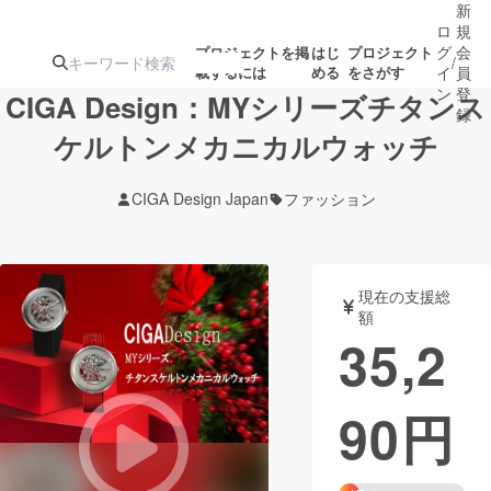
新
ロ
規
グ
会
プロジェクトを掲
はじ
プロジェクト
/
載するには
める
をさがす
イ
員
ン
登
CIGA Design：MYシリーズチタンス
録
ケルトンメカニカルウォッチ
人気のプロ
注目のリ
注目の新着プロ
募集終了が近いプ
もうすぐ公開
CIGA Design Japan
ファッション
ジェクト
ターン
ジェクト
ロジェクト
されます
アート・写真
音楽
現在の支援総
額
35,2
テクノロジー・ガジェット
ゲーム・サ
90
円
映像・映画
書籍・雑誌
ビジネス・起業
チャレンジ