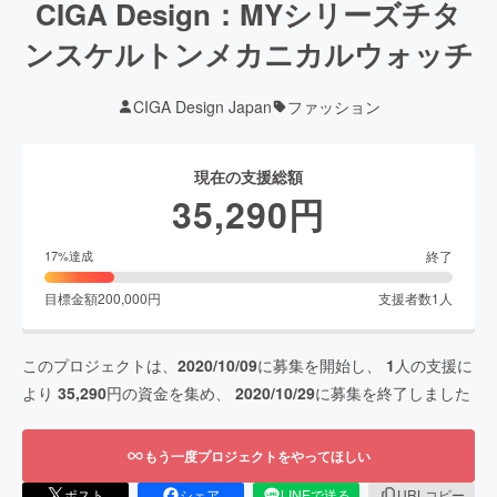
CIGA Design：MYシリーズチタ
ンスケルトンメカニカルウォッチ
CIGA Design Japan
ファッション
現在の支援総額
35,290
円
終了
17
%達成
目標金額
200,000
円
支援者数
1
人
このプロジェクトは、
2020/10/09
に募集を開始し、
1
人の支援に
より
35,290
円の資金を集め、
2020/10/29
に募集を終了しました
もう一度プロジェクトをやってほしい
ポスト
シェア
LINEで送る
URLコピー