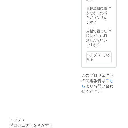
ン
ウォッ
目標金額に届
チ ×2 シ
かなかった場
リコン
合どうなりま
スト
すか？
ラップ
×2 ギフ
支援で困った
トレ
時はどこに相
ザース
談したらいい
トラッ
ですか？
プ×2
ヘルプページを
見る
このプロジェクト
の問題報告は
こち
ら
よりお問い合わ
せください
トップ
>
プロジェクトをさがす
>