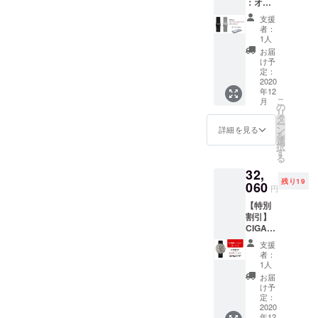
：オリ
ジ、
いうものが
ジナル
レッ
支援
の替え
ド、ブ
あります。
者：
スイッ
ルー、
1人
CIGA Design
チ式ス
ブラッ
お届
は独自のデ
プリン
ク） 優
け予
グバー
れた柔
定：
ザインに留
ステン
2020
軟性と
まらず、み
年12
レスス
食品用
こ
月
トラッ
んなが買え
グレー
の
リ
プ 一般
ドのシ
タ
る・所有で
ー
販売予
リコン
ン
詳細を見る
を
きる良いデ
定価格
スト
選
択
3,800円
ラップ
す
ザインを作
る
より
となっ
りたいと考
32,
15％オ
ていま
残り19
えていま
フ 色:ブ
060
す。 優
円
ラッ
れた装
す。
【特別
ク、シ
着感の
割引】
ルバー
オリジ
CIGA
スイッ
精一杯もっ
ナルの
Design
チ式ス
耐汗性
支援
と良い製品
Watch
プリン
バンプ
者：
を提供する
Set 特
グバー
デザイ
1人
別割引
より便
ンにも
ことを頑張
お届
30％
利なス
こだ
け予
ります。
［一般
トラッ
定：
わって
販売予
2020
プの取
いま
年12