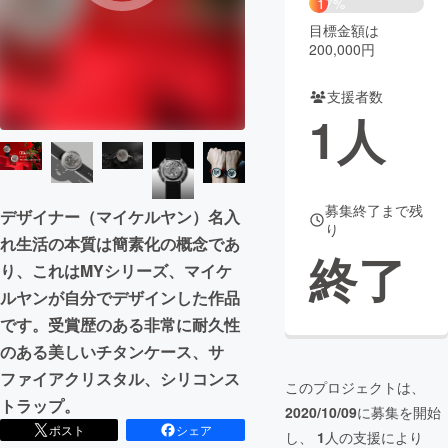
17%
目標金額は
まちづくり・地域活性化
200,000円
支援者数
CAMPFIRE for Social Good
CAMPFIRE Creation
1
人
CAMPFIREふるさと納税
machi-ya
コミュニティ
募集終了まで残
デザイナー（マイケルヤン）名入
り
れ生活の本質は簡素化の概念であ
終了
り、これはMYシリーズ、マイケ
ルヤンが自分でデザインした作品
です。受賞歴のある非常に耐久性
のある美しいチタンケース、サ
ファイアクリスタル、シリコンス
このプロジェクトは、
トラップ。
2020/10/09
に募集を開始
ポスト
シェア
し、
1
人の支援により