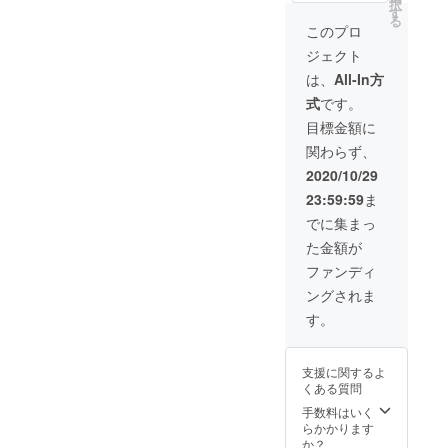
択
F］
ジ、
す
る
CIGA
レッ
このプロ
Design
ド） 本
ジェクト
MYシ
革スト
リーズ
ラップ1
は、
All-In方
チタン
個 付属
式
です。
スケル
品 CIGA
トンメ
デザイ
目標金額に
カニカ
ン
関わらず、
ル
ウォッ
ウォッ
チ ×1 シ
2020/10/29
チ2個
リコン
23:59:59
ま
シリコ
スト
ンスト
ラップ
でに集まっ
ラップ2
×1 ギフ
た金額が
個（ブ
トレ
ラッ
ザース
ファンディ
ク、ブ
トラッ
ングされま
ルー、
プ×1
オレン
す。
ジ、
レッ
ド） 本
支援に関するよ
革スト
くある質問
ラップ2
個 付属
手数料はいく
品 CIGA
らかかります
デザイ
か？