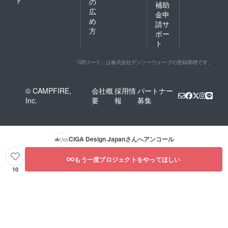
の
補助
広
金申
め
請サ
方
ポー
ト
「QRコード」は株式会社デンソーウェーブの登録商標です。
© CAMPFIRE,
会社概
採用情
パートナー
Inc.
要
報
募集
CIGA Design Japan
さんへアンコール
もう一度プロジェクトをやってほしい
10