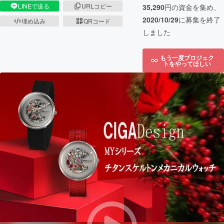
LINEで送る
URLコピー
35,290
円の資金を集め、
2020/10/29
に募集を終了
埋め込み
QRコード
しました
もう一度プロジェク
トをやってほしい