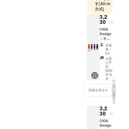
デザイン賞
す
(All-in
を始め、そ
方式)
の他デザイ
3,2
ン賞を受賞
30
円
していま
CIGA
す。
Design
：オリ
ジナル
CIGA Design
支援
の替え
者：
創業者の思
スイッ
0人
チ式ス
想として、
お届
プリン
け予
良いデザイ
グバー
定：
ンは皆に広
シリコ
2020
年12
ンスト
まるべき
こ
月
ラップ
の
リ
で、少人数
一般販
タ
ー
売予定
に偏るべき
ン
詳細を見る
を
価格円
選
ではなく、
択
3,800円
す
る
みんなの生
より
3,2
15％オ
活の中に入
フ 4色
30
円
り込んでい
選べま
CIGA
かなくては
す（オ
Design
レン
いかないと