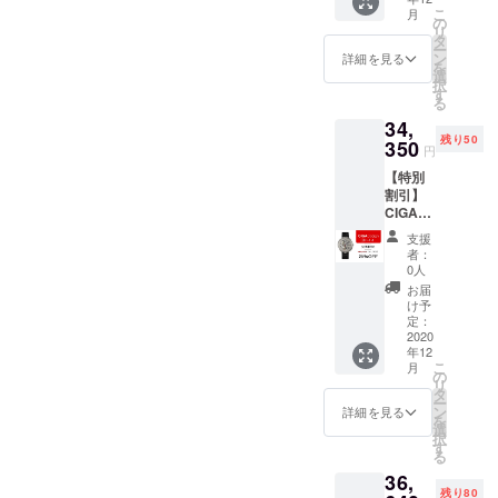
定価格
り付け
す。 よ
こ
月
45,800
と取り
の
り多く
リ
円の
外しの
タ
の人が
ー
30%OF
ための
ン
快適に
詳細を見る
を
F］
クイッ
選
着用で
択
CIGA
クチェ
す
きるよ
る
Design
ンジ
うに、
34,
MYシ
ロック
16穴で
残り50
リーズ
350
タイト
このモ
円
チタン
スプリ
デルの
【特別
スケル
ング
長さを
割引】
トンメ
バーで
7％増や
CIGA
カニカ
す。 ワ
しまし
Design
ル
ンタッ
た。 ス
支援
Watch
ウォッ
チで簡
トラッ
者：
Set 特
チ1個
単にベ
0人
プ全体
別割引
シリコ
ルト替
の長さ
お届
25％
ンスト
えが可
け予
が
［一般
ラップ1
定：
能で
24.2cm
販売予
2020
個（ブ
す。 長
から
年12
定価格
ラッ
さ調整
26cmに
こ
月
45,800
ク、ブ
の
できま
伸びて
リ
円の
ルー、
タ
す。 素
おりま
ー
25%OF
オレン
ン
材：304
詳細を見る
す。 新
を
F］
ジ、
選
ステン
しいシ
択
CIGA
レッ
す
レス
リコン
る
Design
ド、）
（錆び
バンド
36,
MYシ
本革ス
にくい
は、よ
残り80
リーズ