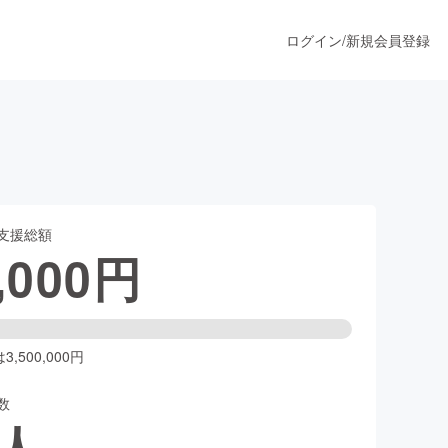
ログイン
/
新規会員登録
うすぐ公開されます
支援総額
プロダクト
,000
円
ファッション
スポーツ
,500,000円
数
ア
ソーシャルグッド
人