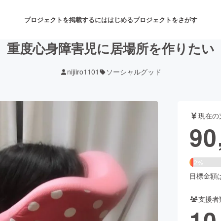
プロジェクトを掲載するには
はじめる
プロジェクトをさがす
重度心身障害児に居場所を作りたい
nijiiro1101
ソーシャルグッド
注目のリターン
注目の新着プロジェクト
募集終了が近いプロジェクト
も
現在の
音楽
舞台・パフォーマンス
90
ゲーム・サービス開発
フード・飲食店
2%
書籍・雑誌出版
アニメ・漫画
目標金額は3
支援者
チャレンジ
ビューティー・ヘルスケ
10