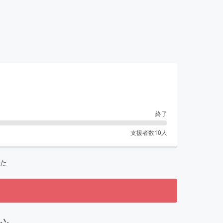
終了
支援者数
10
人
た
い。