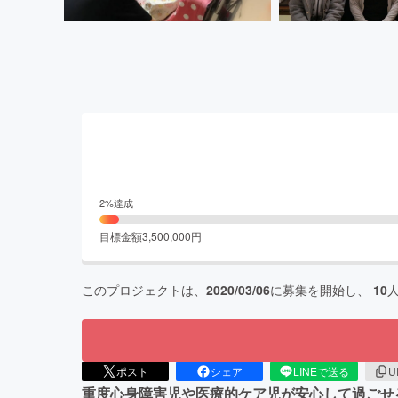
2
%達成
目標金額
3,500,000
円
このプロジェクトは、
2020/03/06
に募集を開始し、
10
ポスト
シェア
LINEで送る
U
重度心身障害児や医療的ケア児が安心して過ごせ