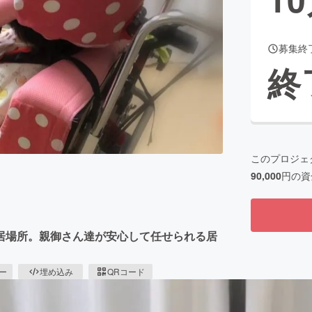
募集終
CAMPFIRE for Social Good
CAMPFIRE Creation
終
CAMPFIREふるさと納税
machi-ya
コミュニティ
このプロジェ
90,000
円の資
居場所。親御さん達が安心して任せられる居
ピー
埋め込み
QRコード