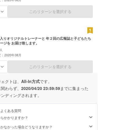
このリターンを選択する
る
oのロゴ入りオリジナルトレーナーと 年２回の広報誌と子どもたち
ージを お届け致します。
人
：2020年08月
このリターンを選択する
る
ジェクトは、
All-In方式
です。
に関わらず、
2020/04/20 23:59:59
までに集まった
ァンディングされます。
るよくある質問
くらかかりますか？
届かなかった場合どうなりますか？