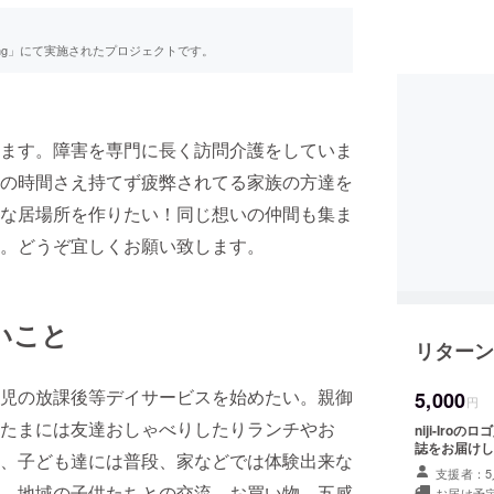
ing」にて実施されたプロジェクトです。
ます。障害を専門に長く訪問介護をしていま
の時間さえ持てず疲弊されてる家族の方達を
な居場所を作りたい！同じ想いの仲間も集ま
。どうぞ宜しくお願い致します。
いこと
リターン
児の放課後等デイサービスを始めたい。親御
5,000
円
たまには友達おしゃべりしたりランチやお
niji-Ir
誌をお届けし
、子ども達には普段、家などでは体験出来な
支援者：5
、地域の子供たちとの交流、お買い物、五感
お届け予定