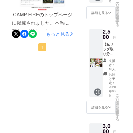
こ
月
スイタ
の
けは、伸び代があるなあと
リ
のものを学ばせていただい
氏をた
タ
ー
だ応援
感じており、今より作品の
ン
詳細を見る
CAMP FIREのトップページ
を
たなと思います。ありがと
してく
選
択
内容が知れて、より手元に
ださる
す
に掲載されました。本当に
うございます。さて、現在
る
方向け
置きたくなるようなデザイ
2,5
驚きと感謝しかないで
のプラ
の支援額は88万6500円と
もっと見る
ンで
00
ンにするために外注するこ
円
す。 この金額は、何かしら
なっていますが、これも前
す。 ス
【私サ
イタ氏
とにしました。そのデザイ
の形でみなさんに必ず還元
1
回のように不正利用の可能
ラダ取
がめ
り分け
ンがこちら！見てくださ
ちゃく
します。
性が高いです。なので一見
るね/基
ちゃ感
支援
い！！！素晴らしいビ
本プラ
謝しま
達成できているようで、実
者：
ン】 ・
す。 お
18人
フォーアフター！！上面に
私サラ
はまだ達成していません。
礼の
お届
ダ取り
メッ
け予
悔しがる女の子3人を入れる
（不正利用はすでに問い合
分ける
セージ
定：
ね １
2020
ことにより、よりゲーム性
を送ら
わせています）つまり現在
年06
セット
せてい
こ
月
が分かる表紙になりまし
内容
ただき
の
88万6500円ー76万1000円＝
リ
物：
ます。
タ
た。また、裏面にストー
ー
カード
12万5500円というわけで
ン
詳細を見る
を
24枚
選
リーを載せることにより、
択
す。あと【1時間】という時
す
る
遊び
よりゲームに没入できるよ
間しかありませんが、精
3,0
方説明
うにもにしてくださいまし
書1部
00
いっぱい頑張りたいと思い
円