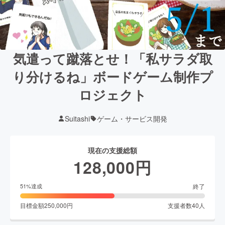
気遣って蹴落とせ！「私サラダ取
り分けるね」ボードゲーム制作プ
ロジェクト
Suitashi
ゲーム・サービス開発
現在の支援総額
128,000
円
終了
51
%達成
目標金額
250,000
円
支援者数
40
人