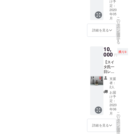
分ける
おりま
け予
ね ２
す。 欲
定：
セット
2020
しい２
年05
クラウ
つを備
こ
月
ドファ
考欄に
の
リ
ンディ
ご記入
タ
ー
ング限
くださ
ン
詳細を見る
を
定価格
い。 ３
選
択
※送料込
つのう
す
る
み （通
ち2つ
10,
常5000
と、そ
残り3
円のと
000
の説明
円
ころー
書がお
【スイ
1000
手元に
タ氏一
円）
届きま
日レン
す。 ※
タル券/
希望が
支援
５名様
ない場
者：
限定】
合はラ
2人
一緒に
ンダム
お届
ゲーム
にお送
け予
を作っ
定：
りいた
たり、
2020
しま
年06
遊んだ
す。
こ
月
り、鬼
の
リ
ごっこ
タ
ー
した
ン
詳細を見る
を
り、相
選
択
談に