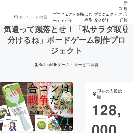
新
ロ
規
グ
会
プロジェクトを掲
はじ
プロジェクト
/
載するには
める
をさがす
イ
員
ン
登
気遣って蹴落とせ！「私サラダ取り
録
分けるね」ボードゲーム制作プロ
ジェクト
人気のプロ
注目のリ
注目の新着プロ
募集終了が近いプ
もうすぐ公開
ジェクト
ターン
ジェクト
ロジェクト
されます
Suitashi
ゲーム・サービス開発
アート・写真
音楽
現在の支援総
テクノロジー・ガジェット
ゲーム・サ
額
128,
映像・映画
書籍・雑誌
000
ビジネス・起業
チャレンジ