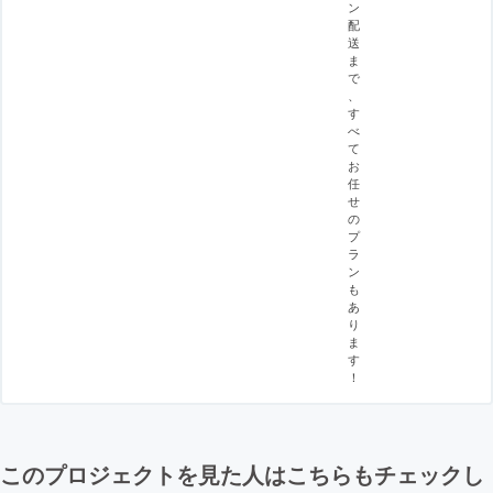
ン
配
送
ま
で
、
す
べ
て
お
任
せ
の
プ
ラ
ン
も
あ
り
ま
す
！
このプロジェクトを見た人はこちらもチェックし