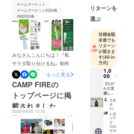
ボクハ」
ゲームマーケット
ナの八木さんに遊んでいた
リターンを
amazon新着
ゲームマーケット2020春
だけたりと、抜粋しただけ
ボードゲー
GM2020春
選ぶ
ムランキン
でも本当に波乱につぐ波乱
グ5位 Board
でした。（現在もおそらく
目標金額
Game Japan
未達でも
76万1000円の不正支援が続
カップ審査
リターン
員特別賞 。
いてる、、汗）そんな中、
が届きま
みなさんこんにちは！『私
「スイタ氏
す
(All-in
「ここに問い合わせたほう
を見ている
方式)
サラダ取り分けるね』制作
がいいよ！」「大丈夫？」
だけでなん
1,0
者のスイタ氏です！支援し
もっと見る
「めっちゃおもろいや
だか笑顔に
00
円
てくださった方々に、より
なれるわ」
CAMP FIREの
ん！」など本当にたくさん
【ただ
と言われる
良いものを届けたいという
ただ支
の言葉をかけていただき、
トップページに掲
援して
人になりま
想いから、パッケージのリ
くださ
すごく助けられたし励みに
支援
す！
る方
載されました
者：
デザインを行いましたので
なりました。ここまでハイ
へ】
6人
2020/04/05 13:32
ゲーム
そのご報告です！納得のい
お届
テンションにやってこられ
はしな
け予
く物を作ってはいました
いし、
定：
たのも、ひとえに皆様のお
いらな
2020
が、パッケージデザインだ
年05
いけど
かげです。本当に金額以上