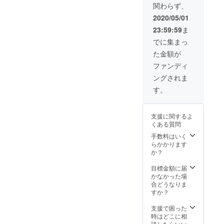
関わらず、
送料込
イタ氏
み (一般
は京都
2020/05/01
販売価
市在住
23:59:59
ま
格2500
です)
円)
でに集まっ
た金額が
ファンディ
ングされま
す。
支援に関するよ
くある質問
手数料はいく
らかかります
か？
目標金額に届
かなかった場
合どうなりま
すか？
支援で困った
時はどこに相
談したらいい