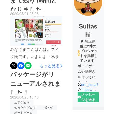
まで残り1時間と
なりました。
2020/05/01 23:08
Suitas
hi
埼玉県
他に2件の
みなさまこんばんは。スイ
プロジェク
トを掲載し
タ氏です。いよいよ「私サ
ています
ラダ取り分けるね」商品化
もっと見る
ボードゲー
プロジェクト残すところあ
ムや謎解き
パッケージがリ
を作ってい
と【1時間】となりました。
ニューアルされま
ます！
一カ月という期間でしたが
eru_sona7
Avignon
https://mobile.twitter.com/eru_sona7
した！
本当に様々なことがありま
Games代表 /
メッセー
2020/04/25 16:48
した。・クレカの不正利用
すいた商店
ジを送る
エアゲムマ
代表/代表作
発覚・トップページ掲載・
知ったかゲムマ
ボドゲ
「ソノトキ
ボードゲーム
重版、外注→借金・サバン