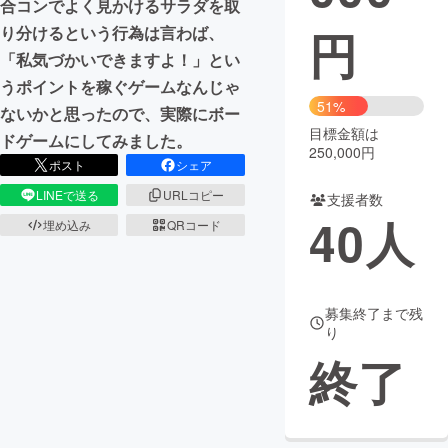
合コンでよく見かけるサラダを取
円
り分けるという行為は言わば、
まちづくり・地域活性化
「私気づかいできますよ！」とい
うポイントを稼ぐゲームなんじゃ
CAMPFIRE for Social Good
CAMPFIRE Creation
51%
ないかと思ったので、実際にボー
CAMPFIREふるさと納税
machi-ya
コミュニティ
目標金額は
ドゲームにしてみました。
250,000円
ポスト
シェア
LINEで送る
URLコピー
支援者数
40
人
埋め込み
QRコード
募集終了まで残
り
終了