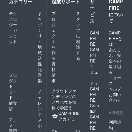
カテゴリー
起案サポート
サ
CAMP
ー
FIRE
テク
ま
プ
ス
ビ
につい
ノロ
ち
ロ
タ
ス
て
ジー
づ
ジ
ッ
・ガ
く
ェ
フ
CAM
CAMP
ジェ
り
ク
に
PFI
FIREと
ット
・
ト
相
RE
は
地
を
談
CAM
あんし
域
作
す
PFI
ん・安
活
る
る
RE
全への
性
資
コ
取り組
化
料
ミュ
み
プロ
音
請
ニ
ニュー
ダク
楽
求
ティ
ス
ト
CAM
ヘルプ
クラウドファ
フー
チ
PFI
お問い
ンディングの
ド・
ャ
RE
合わせ
ノウハウを無
飲食
レ
Crea
料で学ぼう
店
ン
tion
各種規定
CAMPFIRE
ジ
CAM
アカデミー
アニ
ス
利用規
PFI
メ・
ポ
約
RE
漫画
ー
CA
説