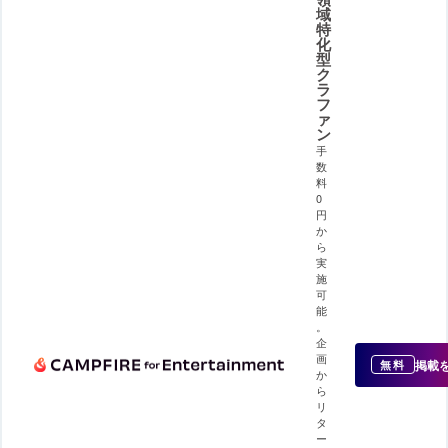
域
特
化
型
ク
ラ
フ
ァ
ン
手
数
料
0
円
か
ら
実
施
可
能
。
企
画
掲載
無料
か
ら
リ
タ
ー