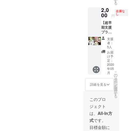
す
る
乗った
2,0
り、一
在庫な
緒にバ
00
し
円
ンジー
【超早
飛んだ
期支援
り大体
プラン/
の事は
５名様
やりま
支援
限定】
す！ 使
者：
・私サ
い方は
5人
ラダ取
あなた
お届
り分け
次第！
け予
るね
使い方
定：
１セッ
2020
や日程
年05
ト 内容
はメー
こ
月
物：
ルにて
の
リ
カード
やり取
タ
ー
24枚
りさせ
ン
詳細を見る
を
ていた
選
択
遊び
だきま
す
る
方説明
す。 (※
このプロ
書1部
別途交
ジェクト
早期支
通費を
援限定
いただ
は、
All-In方
のお得
く場合
式
です。
なプラ
がござ
ンで
いま
目標金額に
す。 ※
す。ス