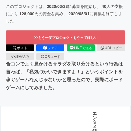
このプロジェクトは、
2020/03/28
に募集を開始し、
40
人の支援
により
128,000
円の資金を集め、
2020/05/01
に募集を終了しま
した
もう一度プロジェクトをやってほしい
ポスト
シェア
LINEで送る
URLコピー
埋め込み
QRコード
合コンでよく見かけるサラダを取り分けるという行為は
言わば、「私気づかいできますよ！」というポイントを
稼ぐゲームなんじゃないかと思ったので、実際にボード
ゲームにしてみました。
エ
ン
タ
メ
領