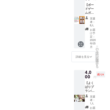
スタン
た。(Designed by瀧田蒼良
【ボー
ダード
ます。では以上1時間前のお
ドゲー
なプラ
さん) 自分では考えもつかな
知らせと金額のバグについ
ムガ
ンで
チャ】
す！ ※
かった工夫がいくつも入っ
支援
ての報告でした。コロナが
スイタ
送料込
者：
ており改めて、お忙しいな
氏がい
み
8人
収まり、皆さんとサラダを
ずれ商
お届
か快く引き受けてくれた瀧
品化し
取り分けれる日を楽しみに
け予
ようと
定：
田さん、ありがとうござい
待っています。スイタ氏で
考えて
2020
年05
いる
ます！彼女のおかげで、自
こ
した。
月
ボード
の
リ
分の想像通り、いや、想像
ゲーム
タ
ー
が２つ
ン
詳細を見る
以上に良いものができまし
を
入って
選
択
いま
す
た。発送までいましばしお
る
す。 ど
4,0
れも最
待ちを、、！！
残り9
低2000
00
円
円以上
【よく
での販
ばりプ
売を予
ラン/10
定して
名様限
いるの
支援
定】 ・
で大変
者：
私サラ
お得と
1人
ダ取り
なって
お届