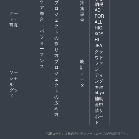
ケ
プ
実
納税
ア
ロ
施
AD
アー
舞
ジ
事
FOR
ト・
台
ェ
例
ALL
写真
・
ク
HIO
パ
ト
KOS
フ
の
HI
ォ
作
JFA
ー
り
クラ
マ
方
ウド
ン
プ
統
ファ
ス
ロ
計
ン
ソー
ジ
デ
ディ
シャ
ェ
ー
ング
ル
ク
タ
mac
グッ
ト
hi-ya
ド
の
補助
広
金申
め
請サ
方
ポー
ト
「QRコード」は株式会社デンソーウェーブの登録商標です。