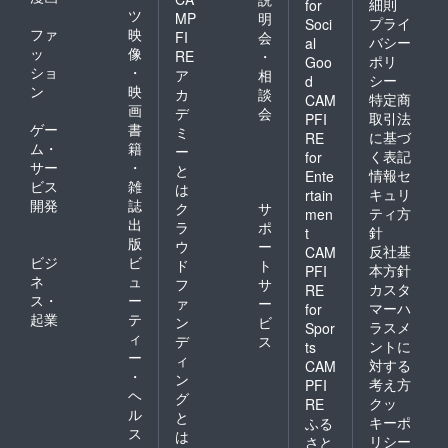
細則
for
ツ
MP
明
プライ
Soci
ファ
映
FI
会
バシー
al
ッ
像
RE
・
ポリ
Goo
ショ
・
ア
相
シー
d
ン
映
カ
談
特定商
CAM
画
デ
会
取引法
PFI
ゲー
書
ミ
に基づ
RE
ム・
籍
ー
く表記
for
サー
・
と
情報セ
Ente
ビス
雑
は
キュリ
rtain
開発
誌
ク
サ
ティ方
men
出
ラ
ポ
針
t
版
ウ
ー
反社基
CAM
ビジ
ビ
ド
ト
本方針
PFI
ネ
ュ
フ
サ
カスタ
RE
ス・
ー
ァ
ー
マーハ
for
起業
テ
ン
ビ
ラスメ
Spor
ィ
デ
ス
ントに
ts
ー
ィ
対する
CAM
・
ン
考え方
PFI
ヘ
グ
クッ
RE
ル
と
キーポ
ふる
ス
は
リシー
さと