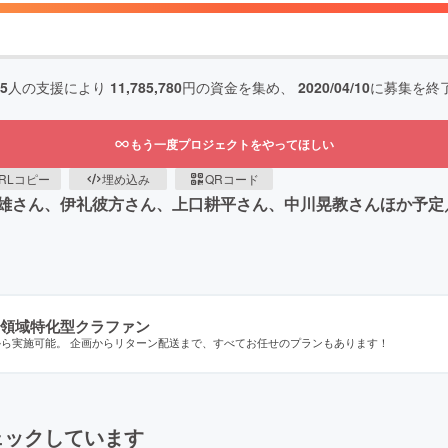
75
人の支援により
11,785,780
円の資金を集め、
2020/04/10
に募集を終
もう一度プロジェクトをやってほしい
RLコピー
埋め込み
QRコード
雄さん、伊礼彼方さん、上口耕平さん、中川晃教さんほか予定
領域特化型クラファン
から実施可能。 企画からリターン配送まで、すべてお任せのプランもあります！
ェックしています