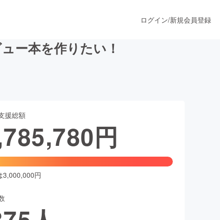
ログイン
/
新規会員登録
ビュー本を作りたい！
うすぐ公開されます
支援総額
プロダクト
,785,780
円
ファッション
スポーツ
,000,000円
数
ア
ソーシャルグッド
375
人