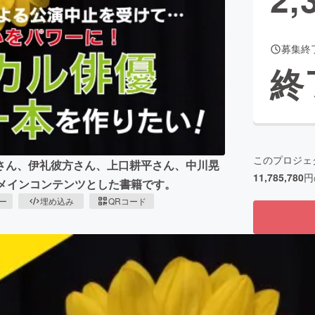
募集終
CAMPFIRE for Social Good
CAMPFIRE Creation
終
CAMPFIREふるさと納税
machi-ya
コミュニティ
このプロジェ
さん、伊礼彼方さん、上口耕平さん、中川晃
11,785,780
円
メインコンテンツとした書籍です。
ピー
埋め込み
QRコード