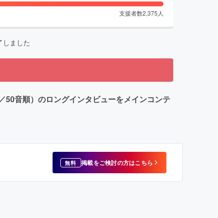
支援者数
2,375
人
了しました
／50音順）のロングインタビューをメインコンテ
掲載をご検討の方はこちら
無料