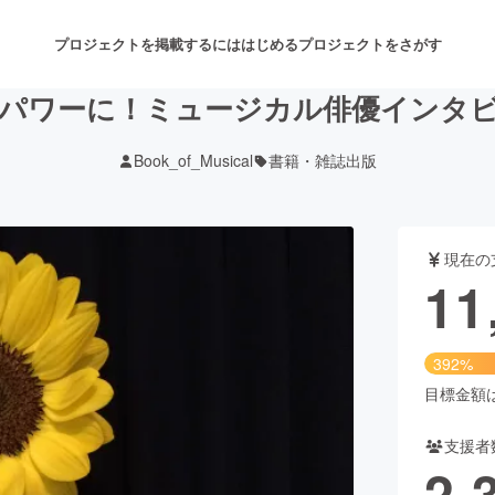
プロジェクトを掲載するには
はじめる
プロジェクトをさがす
パワーに！ミュージカル俳優インタ
Book_of_Musical
書籍・雑誌出版
注目のリターン
注目の新着プロジェクト
募集終了が近いプロジェクト
も
現在の
音楽
舞台・パフォーマンス
11
ゲーム・サービス開発
フード・飲食店
392%
書籍・雑誌出版
アニメ・漫画
目標金額は3
支援者
チャレンジ
ビューティー・ヘルスケ
2,