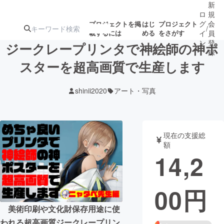
新
ロ
規
グ
会
プロジェクトを掲
はじ
プロジェクト
/
載するには
める
をさがす
イ
員
ン
登
ジークレープリンタで神絵師の神ポ
録
スターを超高画質で生産します
人気のプロ
注目のリ
注目の新着プロ
募集終了が近いプ
もうすぐ公開
shinii2020
アート・写真
ジェクト
ターン
ジェクト
ロジェクト
されます
アート・写真
音楽
現在の支援総
額
14,2
テクノロジー・ガジェット
ゲーム・サ
00
円
映像・映画
書籍・雑誌
美術印刷や文化財保存用途に使
ビジネス・起業
チャレンジ
われる超高画質ジークレープリン