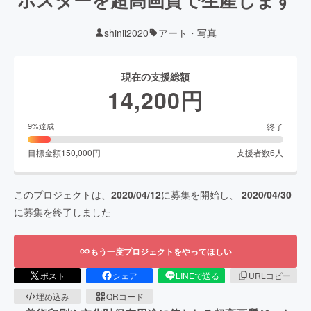
shinii2020
アート・写真
現在の支援総額
14,200
円
終了
9
%達成
目標金額
150,000
円
支援者数
6
人
このプロジェクトは、
2020/04/12
に募集を開始し、
2020/04/30
に募集を終了しました
もう一度プロジェクトをやってほしい
ポスト
シェア
LINEで送る
URLコピー
埋め込み
QRコード