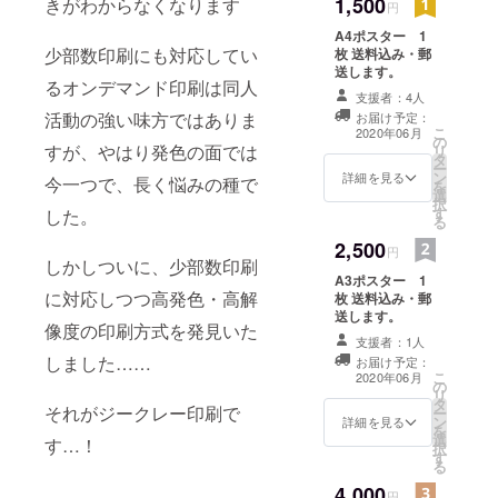
1,500
きがわからなくなります
円
A4ポスター 1
少部数印刷にも対応してい
枚 送料込み・郵
送します。
るオンデマンド印刷は同人
支援者：4人
活動の強い味方ではありま
お届け予定：
こ
2020年06月
の
すが、やはり発色の面では
リ
タ
ー
ン
詳細を見る
今一つで、長く悩みの種で
を
選
択
す
した。
る
2,500
円
しかしついに、少部数印刷
A3ポスター 1
に対応しつつ高発色・高解
枚 送料込み・郵
送します。
像度の印刷方式を発見いた
支援者：1人
しました……
お届け予定：
こ
2020年06月
の
リ
タ
それがジークレー印刷で
ー
ン
詳細を見る
を
選
す…！
択
す
る
4,000
円