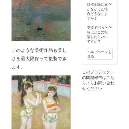
目標金額に届
かなかった場
合どうなりま
すか？
支援で困った
時はどこに相
談したらいい
ですか？
このような美術作品も美し
ヘルプページを
見る
さを最大限保って複製でき
ます。
このプロジェクト
の問題報告は
こち
ら
よりお問い合わ
せください