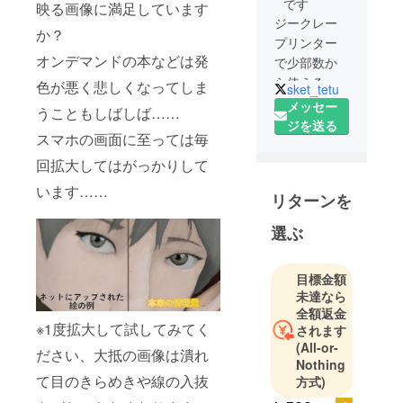
です
映る画像に満足しています
ジークレー
か？
プリンター
オンデマンドの本などは発
で少部数か
ら使える高
色が悪く悲しくなってしま
sket_tetu
画質なオン
メッセー
うこともしばしば……
デマンド印
ジを送る
スマホの画面に至っては毎
刷サービス
を提供し、
回拡大してはがっかりして
日本のアマ
います……
リターンを
チュア、
アート、同
選ぶ
人活動の印
刷レベルを
目標金額
向上させる
未達なら
ことを目標
全額返金
に活動して
※1度拡大して試してみてく
されます
います。
(All-or-
ださい、大抵の画像は潰れ
Nothing
て目のきらめきや線の入抜
方式)