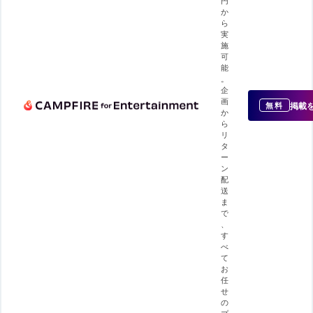
か
ら
実
施
可
能
。
企
画
掲載
無料
か
ら
リ
タ
ー
ン
配
送
ま
で
、
す
べ
て
お
任
せ
の
プ