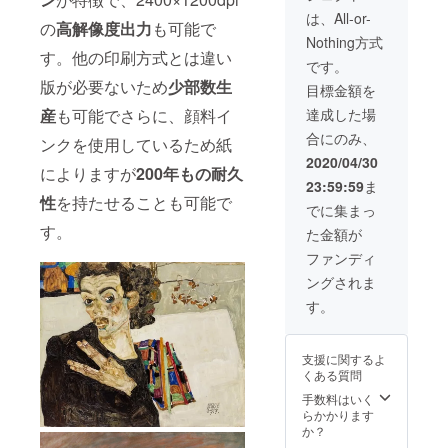
は、All-or-
の
高解像度出力
も可能で
Nothing方式
す。他の印刷方式とは違い
です。
版が必要ないため
少部数生
目標金額を
産
も可能でさらに、顔料イ
達成した場
合にのみ、
ンクを使用しているため紙
2020/04/30
によりますが
200年もの
耐久
23:59:59
ま
性
を持たせることも可能で
でに集まっ
す。
た金額が
ファンディ
ングされま
す。
支援に関するよ
くある質問
手数料はいく
らかかります
か？