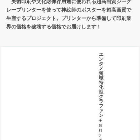
美術印刷や文化財保存用途に使われる超高画質ジーク
レープリンターを使って神絵師のポスターを超高画質で
生産するプロジェクト。プリンターから準備して印刷業
界の価格を破壊する価格でお届けします！
エ
ン
タ
メ
領
域
特
化
型
ク
ラ
フ
ァ
ン
手
数
料
0
円