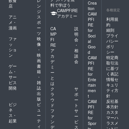
飲食
レ
Crea
料で学ぼう
店
ン
tion
各種規定
CAMPFIRE
ジ
CAM
アカデミー
アニ
ス
利用規
PFI
メ・
ポ
約
RE
漫画
ー
CA
説
細則
for
ツ
MP
明
プライ
Soci
ファ
映
FI
会
バシー
al
ッ
像
RE
・
ポリ
Goo
ショ
・
ア
相
シー
d
ン
映
カ
談
特定商
CAM
画
デ
会
取引法
PFI
ゲー
書
ミ
に基づ
RE
ム・
籍
ー
く表記
for
サー
・
と
情報セ
Ente
ビス
雑
は
キュリ
rtain
開発
誌
ク
サ
ティ方
men
出
ラ
ポ
針
t
版
ウ
ー
反社基
CAM
ビジ
ビ
ド
ト
本方針
PFI
ネ
ュ
フ
サ
カスタ
RE
ス・
ー
ァ
ー
マーハ
for
起業
テ
ン
ビ
ラスメ
Spor
ィ
デ
ス
ントに
ts