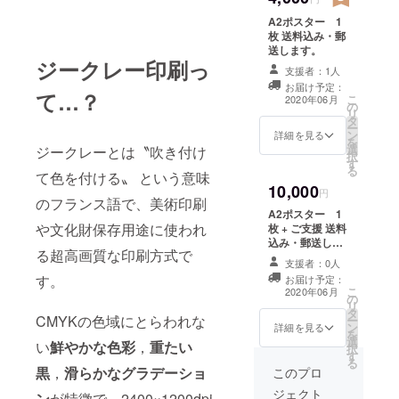
A2ポスター 1
枚 送料込み・郵
送します。
ジークレー印刷っ
支援者：1人
お届け予定：
て…？
こ
2020年06月
の
リ
タ
ー
ン
詳細を見る
を
選
ジークレーとは〝吹き付け
択
す
る
て色を付ける〟 という意味
10,000
円
のフランス語で、美術印刷
A2ポスター 1
や文化財保存用途に使われ
枚 + ご支援 送料
込み・郵送しま
る超高画質な印刷方式で
す。
支援者：0人
す。
お届け予定：
こ
2020年06月
の
リ
タ
CMYKの色域にとらわれな
ー
ン
詳細を見る
を
選
い
鮮やかな色彩
，
重たい
択
す
る
黒
，
滑らかなグラデーショ
このプロ
ジェクト
ン
が特徴で、2400×1200dpi