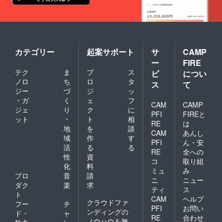
カテゴリー
起案サポート
サ
CAMP
ー
FIRE
テク
ま
プ
ス
ビ
につい
ノロ
ち
ロ
タ
ス
て
ジー
づ
ジ
ッ
・ガ
く
ェ
フ
CAM
CAMP
ジェ
り
ク
に
PFI
FIREと
ット
・
ト
相
RE
は
地
を
談
CAM
あんし
域
作
す
PFI
ん・安
活
る
る
RE
全への
性
資
コ
取り組
化
料
ミュ
み
プロ
音
請
ニ
ニュー
ダク
楽
求
ティ
ス
ト
CAM
ヘルプ
クラウドファ
フー
チ
PFI
お問い
ンディングの
ド・
ャ
RE
合わせ
ノウハウを無