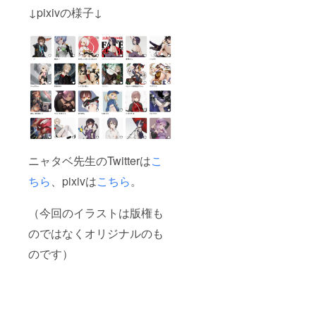
↓pixivの様子↓
ニャタベ先生のTwitterは
こ
ちら
、pixivは
こちら
。
（今回のイラストは版権も
のではなくオリジナルのも
のです）