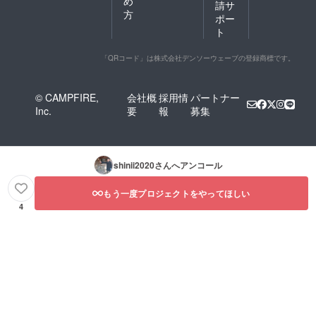
め
請サ
方
ポー
ト
「QRコード」は株式会社デンソーウェーブの登録商標です。
© CAMPFIRE,
会社概
採用情
パートナー
Inc.
要
報
募集
shinii2020
さんへアンコール
もう一度プロジェクトをやってほしい
4