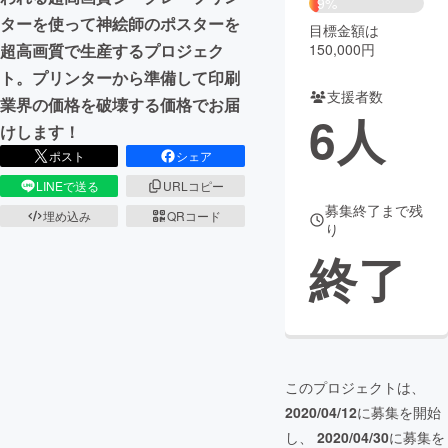
9%
ターを使って神絵師のポスターを
目標金額は
まちづくり・地域活性化
150,000円
超高画質で生産するプロジェク
ト。プリンターから準備して印刷
支援者数
CAMPFIRE for Social Good
CAMPFIRE Creation
業界の価格を破壊する価格でお届
6
人
CAMPFIREふるさと納税
machi-ya
コミュニティ
けします！
ポスト
シェア
LINEで送る
URLコピー
募集終了まで残
埋め込み
QRコード
り
終了
このプロジェクトは、
2020/04/12
に募集を開始
し、
2020/04/30
に募集を