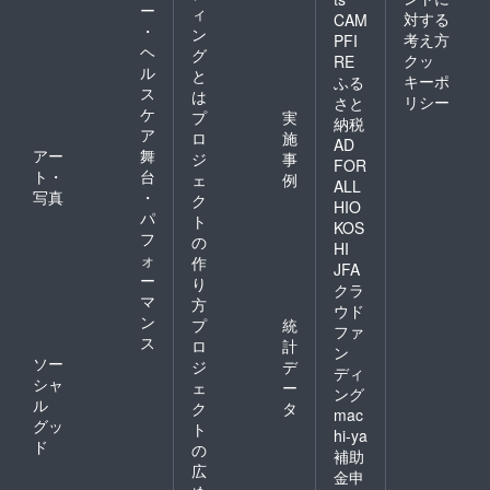
ー
ィ
対する
CAM
・
ン
考え方
PFI
ヘ
グ
クッ
RE
ル
と
キーポ
ふる
ス
は
リシー
さと
ケ
プ
実
納税
ア
ロ
施
AD
アー
舞
ジ
事
FOR
ト・
台
ェ
例
ALL
写真
・
ク
HIO
パ
ト
KOS
フ
の
HI
ォ
作
JFA
ー
り
クラ
マ
方
ウド
ン
プ
統
ファ
ス
ロ
計
ン
ソー
ジ
デ
ディ
シャ
ェ
ー
ング
ル
ク
タ
mac
グッ
ト
hi-ya
ド
の
補助
広
金申