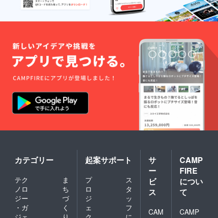
カテゴリー
起案サポート
サ
CAMP
ー
FIRE
テク
ま
プ
ス
ビ
につい
ノロ
ち
ロ
タ
ス
て
ジー
づ
ジ
ッ
・ガ
く
ェ
フ
CAM
CAMP
ジェ
り
ク
に