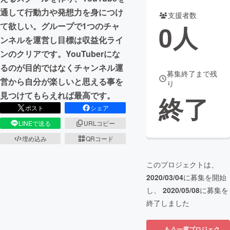
通して行動力や発想力を身につけ
支援者数
まちづくり・地域活性化
0
人
て欲しい。グループで1つのチャ
ンネルを運営し目標は収益化ライ
CAMPFIRE for Social Good
CAMPFIRE Creation
ンのクリアです。YouTuberにな
CAMPFIREふるさと納税
machi-ya
コミュニティ
るのが目的ではなくチャンネル運
募集終了まで残
営から自分が楽しいと思える事を
り
見つけてもらえれば最高です。
終了
ポスト
シェア
LINEで送る
URLコピー
埋め込み
QRコード
このプロジェクトは、
2020/03/04
に募集を開始
し、
2020/05/08
に募集を
終了しました
もう一度プロジェク