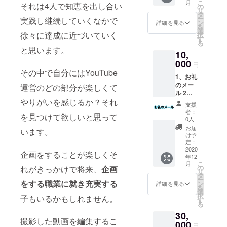
こ
月
それは4人で知恵を出し合い
の
リ
タ
ー
実践し継続していくなかで
ン
詳細を見る
を
選
徐々に達成に近づいていく
択
す
る
と思います。
10,
000
円
その中で自分にはYouTube
1、お礼
のメー
運営のどの部分が楽しくて
ル 2、
特製
やりがいを感じるか？それ
支援
キーホ
者：
を見つけて欲しいと思って
ルダー
0人
（※画像
お届
います。
はイ
け予
メージ
定：
です）
2020
企画をすることが楽しくそ
年12
3、特製
こ
月
ノベル
の
れがきっかけで将来、
企画
リ
ティ
タ
ー
バッグ
をする職業に就き充実する
ン
詳細を見る
を
（※画像
選
択
子もいるかもしれません。
はイ
す
る
メージ
30,
です）
撮影した動画を編集するこ
000
円