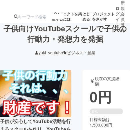
新
ロ
規
グ
会
プロジェクトを掲
はじ
プロジェクト
/
載するには
める
をさがす
イ
員
ン
登
子供向けYouTubeスクールで子供の
録
行動力・発想力を発掘
人気のプロ
注目のリ
注目の新着プロ
募集終了が近いプ
もうすぐ公開
yuki_youtube
ビジネス・起業
ジェクト
ターン
ジェクト
ロジェクト
されます
アート・写真
音楽
現在の支援総
額
0
円
テクノロジー・ガジェット
ゲーム・サ
映像・映画
書籍・雑誌
0%
目標金額は
子供が安心してYouTube活動を行
1,500,000円
ビジネス・起業
チャレンジ
えるスクールを作り、YouTubeを