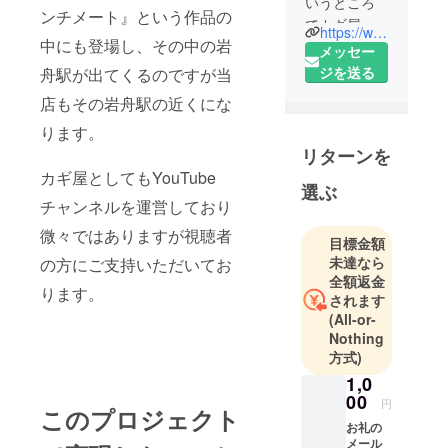
いうところ
ンチメート』という作品の
でカギ屋を
https://www.youtube.com/channel/UC6UvOP2uiabOIHjO3x7TYbQ
中にも登場し、その中の岩
営んでいる
メッセー
ものです。
ジを送る
舟駅が出てくるのですが当
カギ屋とい
店もその岩舟駅の近くにな
う本業があ
ります。
りますがそ
リターンを
れと平行し
カギ屋としてもYouTube
てYouTube
選ぶ
への動画投
チャンネルを運営しており
稿も行って
微々ではありますが視聴者
目標金額
未達なら
の方にご支持いただいてお
全額返金
ります。
されます
(All-or-
Nothing
方式)
1,0
00
円
このプロジェクト
お礼の
メール