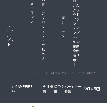
HI
ォ
作
JFA
ー
り
クラ
マ
方
ウド
ン
プ
統
ファ
ス
ロ
計
ン
ソー
ジ
デ
ディ
シャ
ェ
ー
ング
ル
ク
タ
mac
グッ
ト
hi-ya
ド
の
補助
広
金申
め
請サ
方
ポー
ト
「QRコード」は株式会社デンソーウェーブの登録商標です。
© CAMPFIRE,
会社概
採用情
パートナー
Inc.
要
報
募集