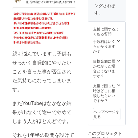
を記述
ングされま
（YouT
す。
ubeの規
約内で
の内
支援に関するよ
容）
くある質問
（YouT
ubeチャ
手数料はいく
ンネル
らかかります
のリン
か？
親も悩んでいますし子供も
ク等も
OKで
目標金額に届
せっかく自発的にやりたい
す）
かなかった場
ことを言った事が否定され
合どうなりま
すか？
た気持ちになってしまいま
支援で困った
す。
時はどこに相
談したらいい
ですか？
またYouTubeはなかなか結
果が出なくて途中でやめて
ヘルプページを
見る
しまう人がほとんどです。
このプロジェクト
それを1年半の期間を設けて