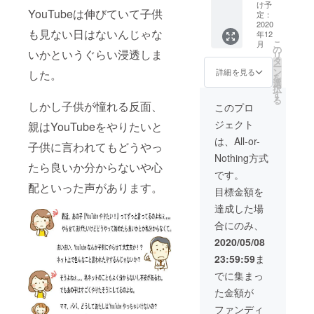
はイ
るノウ
け予
YouTubeは伸びていて子供
メージ
ハウ）
定：
です）
2020
も見ない日はないんじゃな
年12
3、特製
こ
月
ノベル
の
いかというぐらい浸透しま
リ
ティ
タ
ー
バッグ
ン
詳細を見る
した。
を
（※画像
選
択
はイ
す
る
メージ
しかし子供が憧れる反面、
このプロ
です）
ジェクト
親はYouTubeをやりたいと
4、実際
にス
は、All-or-
子供に言われてもどうやっ
クール
Nothing方式
で使用
たら良いか分からないや心
するテ
です。
キスト
配といった声があります。
目標金額を
（YouT
ube運営
達成した場
のノウ
合にのみ、
ハウ）
5、
2020/05/08
YouTub
23:59:59
ま
eチャン
ネル概
でに集まっ
要欄に
た金額が
ご希望
の内容
ファンディ