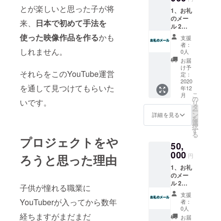
とが楽しいと思った子が将
1、お礼
のメー
来、
日本で初めて手法を
ル 2、
特製
使った映像作品を作る
かも
支援
キーホ
者：
ルダー
しれません。
0人
（※画像
お届
はイ
け予
それらをこのYouTube運営
メージ
定：
です）
2020
を通して見つけてもらいた
年12
3、特製
こ
月
ノベル
の
いです。
リ
ティ
タ
ー
バッグ
ン
詳細を見る
を
（※画像
選
択
はイ
す
る
メージ
プロジェクトをや
50,
です）
4、実際
000
円
ろうと思った理由
にス
1、お礼
クール
のメー
で使用
ル 2、
するテ
子供が憧れる職業に
特製
キスト
支援
キーホ
（YouT
YouTuberが入ってから数年
者：
ルダー
ube運営
0人
（※画像
経ちますがまだまだ
に関す
お届