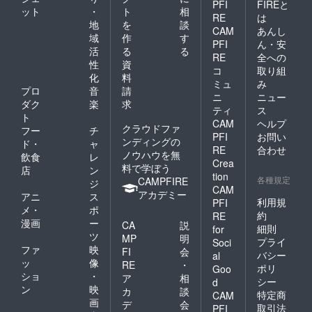
PFI
FIREと
ット
・
ト
相
RE
は
地
を
談
CAM
あんし
域
作
す
PFI
ん・安
活
る
る
RE
全への
性
資
コ
取り組
化
料
ミュ
み
プロ
音
請
ニ
ニュー
ダク
楽
求
ティ
ス
ト
CAM
ヘルプ
クラウドファ
フー
チ
PFI
お問い
ンディングの
ド・
ャ
RE
合わせ
ノウハウを無
飲食
レ
Crea
料で学ぼう
店
ン
tion
各種規定
CAMPFIRE
ジ
CAM
アカデミー
アニ
ス
利用規
PFI
メ・
ポ
約
RE
漫画
ー
CA
説
細則
for
ツ
MP
明
プライ
Soci
ファ
映
FI
会
バシー
al
ッ
像
RE
・
ポリ
Goo
ショ
・
ア
相
シー
d
ン
映
カ
談
特定商
CAM
画
デ
会
取引法
PFI