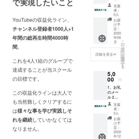
で実現したいこと
支援
者：
0人
YouTubeの収益化ライン、
お届
け予
チャンネル登録者1000人+1
定：
2020
年間の総再生時間4000時
年09
こ
月
の
間
。
リ
タ
ー
ン
詳細を見る
を
選
これを4人1組のグループで
択
す
る
達成することが当スクール
5,0
の目標です。
00
円
1、お礼
この収益化ラインは大人で
のメー
ル 2、
も当然難しくクリアするに
特製
支援
キーホ
者：
は
様々な事を学び実践しそ
ルダー
0人
（※画像
お届
れを継続
していかなくては
はイ
け予
メージ
定：
なりません。
です）
2020
年12