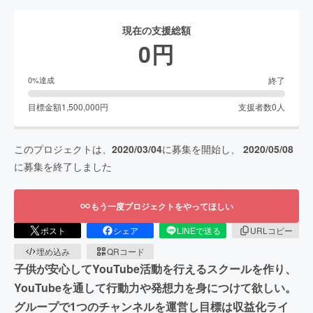
現在の支援総額
0
円
終了
0
%達成
目標金額
1,500,000
円
支援者数
0
人
このプロジェクトは、
2020/03/04
に募集を開始し、
2020/05/08
に募集を終了しました
もう一度プロジェクトをやってほしい
ポスト
シェア
LINEで送る
URLコピー
埋め込み
QRコード
子供が安心してYouTube活動を行えるスクールを作り、
YouTubeを通して行動力や発想力を身につけて欲しい。
グループで1つのチャンネルを運営し目標は収益化ライ