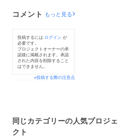
いてキャンプファイ
ヤー内の説明では語り
コメント
もっと見る
きれない思いなどを発
信するためのブログを
毎日更新で行っていま
投稿するには
ログイン
が
す。子供向けYouTube
必要です。
教室ブログ毎日更新で
プロジェクトオーナーの承
認後に掲載されます。承認
当プロジェクトに対す
された内容を削除すること
る思いや経過報告など
はできません。
行っていますので是非
※投稿する際の注意点
チェックしてみてくだ
さい。よろしくお願い
致します。
同じカテゴリーの人気プロジェ
クト