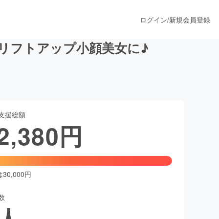
ログイン
/
新規会員登録
リフトアップ小顔美女に♪
うすぐ公開されます
支援総額
プロダクト
2,380
円
ファッション
スポーツ
0,000円
数
ア
ソーシャルグッド
人