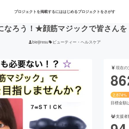
プロジェクトを掲載するには
はじめる
プロジェクトをさがす
になろう！★顔筋マジックで皆さんを
bieijiresu
ビューティー・ヘルスケア
注目のリターン
注目の新着プロジェクト
募集終了が近いプロジェクト
も
現在の
音楽
舞台・パフォーマンス
86
ゲーム・サービス開発
フード・飲食店
2,874%
書籍・雑誌出版
アニメ・漫画
目標金額は3
支援者
チャレンジ
ビューティー・ヘルスケ
94