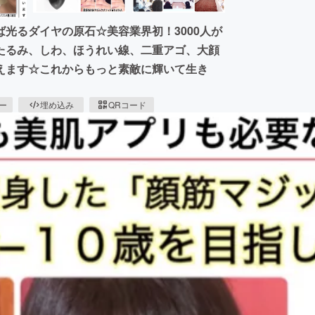
光るダイヤの原石☆美容業界初！3000人が
たるみ、しわ、ほうれい線、二重アゴ、大顔
えます☆これからもっと素敵に輝いて生き
ピー
埋め込み
QRコード