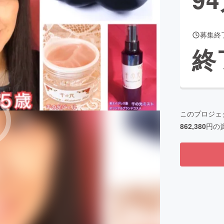
募集終
CAMPFIRE for Social Good
CAMPFIRE Creation
終
CAMPFIREふるさと納税
machi-ya
コミュニティ
このプロジェ
862,380
円の