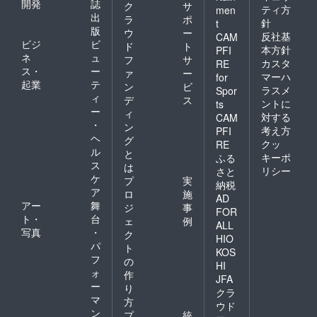
開発
誌
ク
サ
ティ方
men
出
ラ
ポ
針
t
版
ウ
ー
反社基
CAM
ビジ
ビ
ド
ト
本方針
PFI
ネ
ュ
フ
サ
カスタ
RE
ス・
ー
ァ
ー
マーハ
for
起業
テ
ン
ビ
ラスメ
Spor
ィ
デ
ス
ントに
ts
ー
ィ
対する
CAM
・
ン
考え方
PFI
ヘ
グ
クッ
RE
ル
と
キーポ
ふる
ス
は
リシー
さと
ケ
プ
実
納税
ア
ロ
施
AD
アー
舞
ジ
事
FOR
ト・
台
ェ
例
ALL
写真
・
ク
HIO
パ
ト
KOS
フ
の
HI
ォ
作
JFA
ー
り
クラ
マ
方
ウド
ン
プ
統