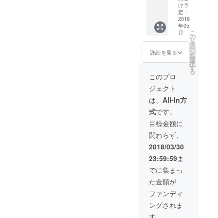
2018 に
け予
入場出
定：
来るほ
2018
年05
か、設
こ
月
営・お
の
リ
とぎ町
タ
ー
マル
ン
詳細を見る
を
シェに
選
択
参加い
す
る
ただけ
このプロ
ます。
ジェクト
※小学生
以下は
は、
All-In方
入場無
式
です。
料。 ※
当日は
目標金額に
リター
関わらず、
ン支援
確認
2018/03/30
メール
23:59:59
ま
をお見
せくだ
でに集まっ
さい。
た金額が
※設営は
５月３
ファンディ
日、お
ングされま
とぎ町
マル
す。