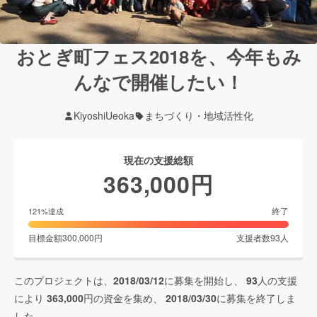
おとぎ町フェス2018を、今年もみ
んなで開催したい！
KiyoshiUeoka
まちづくり・地域活性化
現在の支援総額
363,000
円
終了
121
%達成
目標金額
300,000
円
支援者数
93
人
このプロジェクトは、
2018/03/12
に募集を開始し、
93
人の支援
により
363,000
円の資金を集め、
2018/03/30
に募集を終了しま
した