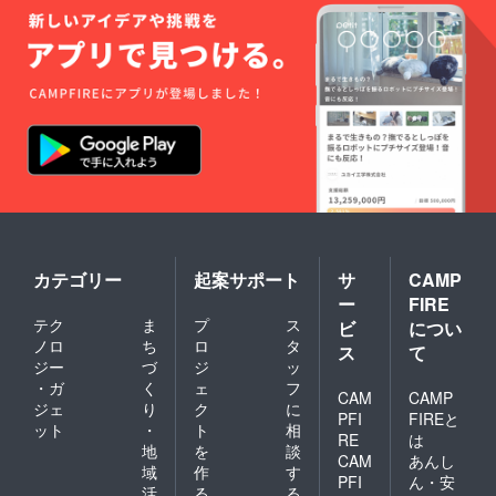
カテゴリー
起案サポート
サ
CAMP
ー
FIRE
テク
ま
プ
ス
ビ
につい
ノロ
ち
ロ
タ
ス
て
ジー
づ
ジ
ッ
・ガ
く
ェ
フ
CAM
CAMP
ジェ
り
ク
に
PFI
FIREと
ット
・
ト
相
RE
は
地
を
談
CAM
あんし
域
作
す
PFI
ん・安
活
る
る