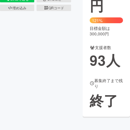
円
埋め込み
QRコード
まちづくり・地域活性化
121%
目標金額は
CAMPFIRE for Social Good
CAMPFIRE Creation
300,000円
CAMPFIREふるさと納税
machi-ya
コミュニティ
支援者数
93
人
募集終了まで残
り
終了