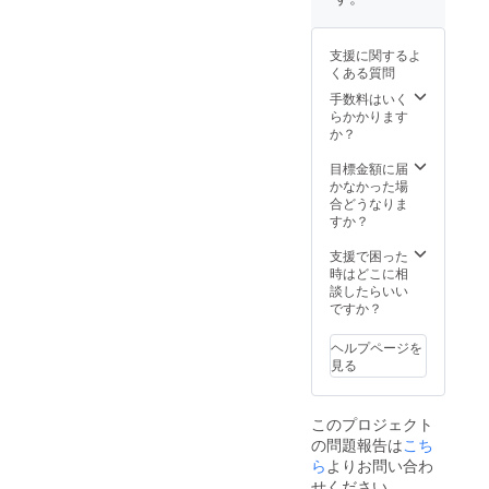
シェ５
月４日
予定で
支援に関するよ
すが、
くある質問
参加出
来なく
手数料はいく
ても構
らかかります
いませ
か？
ん。 ※
西野さ
目標金額に届
んは本
かなかった場
番のみ
合どうなりま
参加予
すか？
定で
す。
支援で困った
時はどこに相
談したらいい
ですか？
ヘルプページを
見る
このプロジェクト
の問題報告は
こち
ら
よりお問い合わ
せください