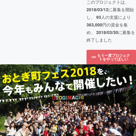
このプロジェクトは、
2018/03/12
に募集を開始
し、
93
人の支援により
363,000
円の資金を集
め、
2018/03/30
に募集を
終了しました
もう一度プロジェク
トをやってほしい