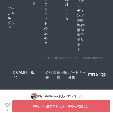
ファ
ス
ロ
計
ン
ソー
ジ
デ
ディ
シャ
ェ
ー
ング
ル
ク
タ
mac
グッ
ト
hi-ya
ド
の
補助
広
金申
め
請サ
方
ポー
ト
「QRコード」は株式会社デンソーウェーブの登録商標です。
© CAMPFIRE,
会社概
採用情
パートナー
Inc.
要
報
募集
KiyoshiUeoka
さんへアンコール
もう一度プロジェクトをやってほしい
5