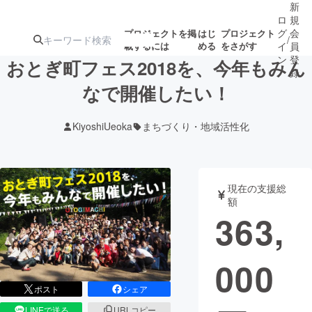
新
ロ
規
グ
会
プロジェクトを掲
はじ
プロジェクト
/
載するには
める
をさがす
イ
員
ン
登
おとぎ町フェス2018を、今年もみん
録
なで開催したい！
人気のプロ
注目のリ
注目の新着プロ
募集終了が近いプ
もうすぐ公開
KiyoshiUeoka
まちづくり・地域活性化
ジェクト
ターン
ジェクト
ロジェクト
されます
アート・写真
音楽
現在の支援総
額
363,
テクノロジー・ガジェット
ゲーム・サ
000
映像・映画
書籍・雑誌
ポスト
シェア
ビジネス・起業
チャレンジ
LINEで送る
URLコピー