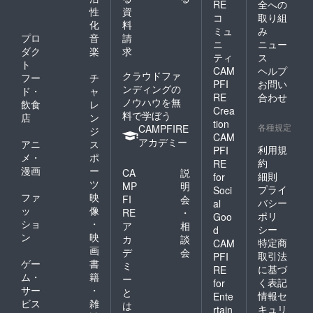
RE
全への
性
資
コ
取り組
化
料
ミュ
み
プロ
音
請
ニ
ニュー
ダク
楽
求
ティ
ス
ト
CAM
ヘルプ
クラウドファ
フー
チ
PFI
お問い
ンディングの
ド・
ャ
RE
合わせ
ノウハウを無
飲食
レ
Crea
料で学ぼう
店
ン
tion
各種規定
CAMPFIRE
ジ
CAM
アカデミー
アニ
ス
利用規
PFI
メ・
ポ
約
RE
漫画
ー
CA
説
細則
for
ツ
MP
明
プライ
Soci
ファ
映
FI
会
バシー
al
ッ
像
RE
・
ポリ
Goo
ショ
・
ア
相
シー
d
ン
映
カ
談
特定商
CAM
画
デ
会
取引法
PFI
ゲー
書
ミ
に基づ
RE
ム・
籍
ー
く表記
for
サー
・
と
情報セ
Ente
ビス
雑
は
キュリ
rtain