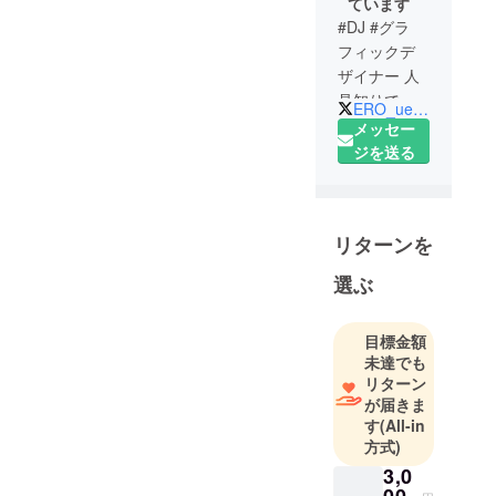
ています
#DJ #グラ
フィックデ
ザイナー 人
見知りで友
ERO_uekiyo
達0人の人生
メッセー
から#西野亮
ジを送る
廣 さん、#大
谷ノブ彦 さ
ん、#ホーム
リターンを
レス小谷 く
んと出会い
選ぶ
様々なイベ
ント主催・
目標金額
出演経験を
未達でも
する／#えん
リターン
とつ町のプ
が届きま
ペル 映画館
す
(All-in
読み聞かせ
方式)
／おとぎ町
3,0
フェス／ア