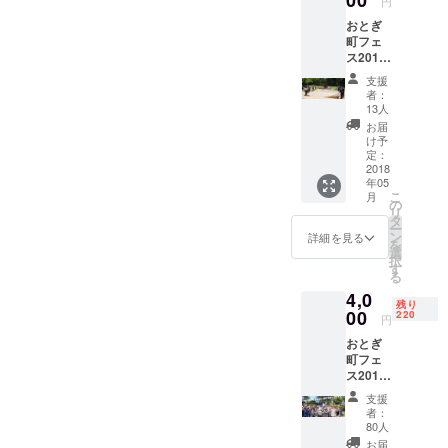
00
円
メトーーク
おとぎ
／
町フェ
ス2018
#KissTokyo
を、た
Day／#DJダ
支援
だただ
者：
イノジ #ジャ
応援し
13人
たい。
イアンナイ
お届
リ
け予
ト／
ターン
定：
北海道出
なんて
2018
年05
いらな
身。
こ
月
い、応
の
リ
援だけ
タ
ー
したい
ン
詳細を見る
を
と言っ
選
択
てくだ
す
る
さる方
4,0
はこち
残り
ら。お
00
220
円
礼に
おとぎ
メッ
町フェ
セージ
ス2018
をお送
参加権
りさせ
支援
おと
ていた
者：
ぎ町
だきま
80人
フェス
す。
お届