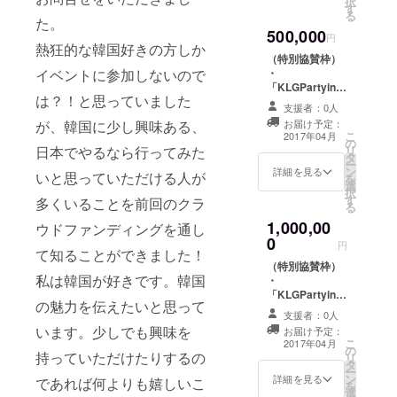
択
す
る
た。
500,000
円
熱狂的な韓国好きの方しか
（特別協賛枠）
・
イベントに参加しないので
「KLGPartyinJ
は？！と思っていました
apan」イベント
支援者：0人
VIPチケット（5
お届け予定：
が、韓国に少し興味ある、
枚） ・イベント
こ
2017年04月
の
会場にお名前
リ
日本でやるなら行ってみた
タ
（企業名）のオ
ー
ン
リジナルフラッ
詳細を見る
いと思っていただける人が
を
選
グを設置 ・KLG
択
す
サイト内でバ
多くいることを前回のクラ
る
ナーを設置（半
1,000,00
ウドファンディングを通し
年契約） ・KLG
0
でPR記事を年6
円
て知ることができました！
本制作
（特別協賛枠）
私は韓国が好きです。韓国
・
「KLGPartyinJ
の魅力を伝えたいと思って
apan」イベント
支援者：0人
VIPチケット
います。少しでも興味を
お届け予定：
（10枚） ・イベ
こ
2017年04月
の
ント会場にお名
持っていただけたりするの
リ
タ
前（企業名）の
ー
ン
オリジナルフ
詳細を見る
であれば何よりも嬉しいこ
を
選
ラッグを立てま