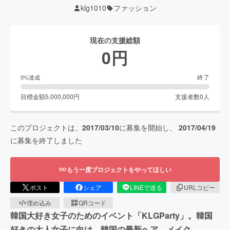
klg1010
ファッション
現在の支援総額
0
円
終了
0
%達成
目標金額
5,000,000
円
支援者数
0
人
このプロジェクトは、
2017/03/10
に募集を開始し、
2017/04/19
に募集を終了しました
もう一度プロジェクトをやってほしい
ポスト
シェア
LINEで送る
URLコピー
埋め込み
QRコード
韓国大好き女子のためのイベント「KLGParty」。韓国
好きの大人女子に向け、韓国の最新ヘア、メイク、