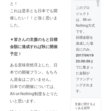
択
す
と！
す ・KLGサイト
る
内でバナーを設
このプロ
これは是非とも日本でも開
置（１年契約）
ジェクト
・KLGでPR記事
催したい！！と強く思いま
を年12本制作
は、All-or-
した。
Nothing方式
です。
目標金額を
▼皆さんの支援のもと目標
達成した場
金額に達成すれば秋に開催
合にのみ、
予定！
2017/04/19
23:59:59
ま
ある意味突然浮上した、日
でに集まっ
本での開催プラン。もちろ
た金額が
ファンディ
ん資金はございません。
ングされま
日本での開催については、
す。
All-or-Nothing制度をとりた
いと思います。
支援に関するよ
くある質問