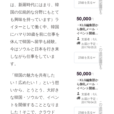
ー
ン
る、あなただけ
詳細を見る
は、新羅時代にはまり、韓
を
選
のソウルプラン
択
す
コーディネー
国の伝統的な分野にもとて
る
ト！ ・
50,000
も興味を持っています）ラ
「KLGPartyinJ
円
pana」イベント
・KLG編集部か
イターとして働く中、韓国
VIPペアチケット
ら御礼メール ・
※韓国への渡航費
イベント開催に
にハマり30歳を前に仕事を
は自己負担とな
向けた経過レ
ります。
支援者：0人
休んで韓国へ留学も経験。
ポート ・KLGス
お届け予定：
タッフが厳選し
こ
2017年05月
今はソウルと日本を行き来
の
た利川の陶磁器
リ
タ
セット ・
ー
しながら仕事をしていま
ン
「KLGPartyinJ
詳細を見る
を
選
apan」イベント
す。
択
す
VIPペアチケット
る
50,000
円
「韓国の魅力を共有した
・KLG編集部か
い！広めたい！」という想
ら御礼メール ・
イベント開催に
いから、とうとう、大好き
向けた経過レ
支援者：0人
ポート ・イベン
な韓国・ソウルで、イベン
お届け予定：
ト会場にてプロ
こ
2017年04月
トを開催することとなりま
の
のカメラマンと
リ
タ
ヘアメイクアッ
ー
した！そこで、クラウド
ン
プアーティスト
詳細を見る