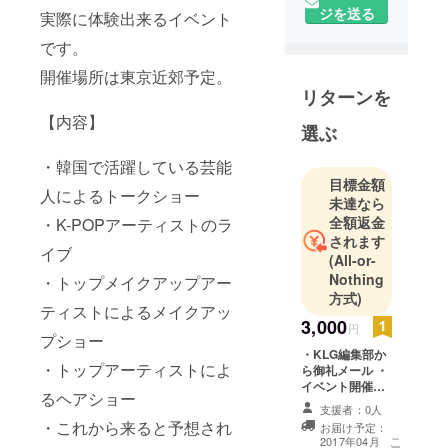
ジを送る
実際に体験出来るイベント
です。
開催場所は東京近郊予定。
リターンを
【内容】
選ぶ
・韓国で活躍している芸能
目標金額
人によるトークショー
未達なら
全額返金
・K-POPアーティストのラ
されます
イブ
(All-or-
Nothing
・トップメイクアップアー
方式)
ティストによるメイクアッ
3,000
円
プショー
・KLG編集部か
・トップアーティストによ
ら御礼メール ・
イベント開催に
るヘアショー
向けた経過レ
支援者：0人
ポート ・
・これから来ると予想され
お届け予定：
「KLGPartyinJ
こ
2017年04月