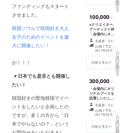
を
選
によるあなたの
択
ファンディングもスタート
す
SNSアイコン写
る
真撮影！韓国風
させました。
100,000
ヘアメイクを施
円
し、とびきりカ
※クリエイター、
ワイイ写真を撮
韓国ソウルで韓国好き大人
アーティスト枠
ります！ ・
・会場内にオリ
女子のためのイベントを盛
「KLGPartyinJ
ジナルブースを
apan」イベント
支援者：0人
設置しいたしま
大に開催したい！
VIPペアチケット
お届け予定：
す。 ・
こ
2017年04月
の
「KLGPartyinJ
リ
タ
apan」イベント
ー
が！！！
ン
チケット（3枚）
詳細を見る
を
選
択
す
る
▼日本でも是非とも開催し
300,000
円
たい！
・会場内にオリ
ジナルブースを
韓国好きの聖地韓国でイベ
設置しいたしま
す。 ・パンフ
支援者：0人
ントをしたいと企画したの
レットやフライ
お届け予定：
ヤーを入場者の
こ
ですが、多くの方から「日
2017年04月
の
方に配布 ・
リ
タ
「KLGPartyinJ
本でやらないの？」という
ー
ン
apan」イベント
詳細を見る
を
選
チケット（5枚）
お問合せをいただきまし