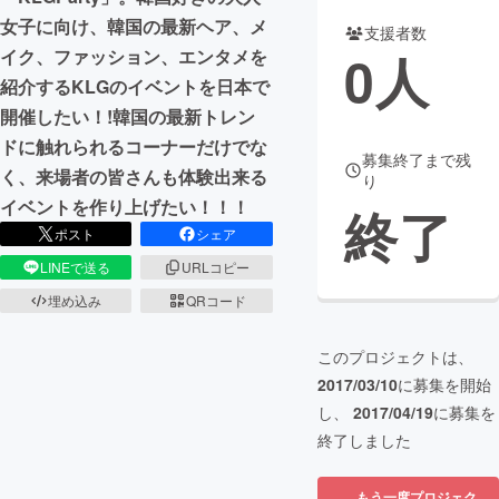
女子に向け、韓国の最新ヘア、メ
支援者数
まちづくり・地域活性化
0
人
イク、ファッション、エンタメを
紹介するKLGのイベントを日本で
CAMPFIRE for Social Good
CAMPFIRE Creation
開催したい！!韓国の最新トレン
CAMPFIREふるさと納税
machi-ya
コミュニティ
ドに触れられるコーナーだけでな
募集終了まで残
く、来場者の皆さんも体験出来る
り
イベントを作り上げたい！！！
終了
ポスト
シェア
LINEで送る
URLコピー
埋め込み
QRコード
このプロジェクトは、
2017/03/10
に募集を開始
し、
2017/04/19
に募集を
終了しました
もう一度プロジェク