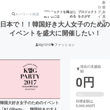
新
ロ
規
グ
会
プロジェクトを掲
はじ
プロジェクト
/
載するには
める
をさがす
イ
員
ン
登
日本で！！韓国好き大人女子のための
録
イベントを盛大に開催したい！
人気のプロ
注目のリ
注目の新着プロ
募集終了が近いプ
もうすぐ公開
klg1010
ファッション
ジェクト
ターン
ジェクト
ロジェクト
されます
アート・写真
音楽
現在の支援総
額
0
円
テクノロジー・ガジェット
ゲーム・サ
映像・映画
書籍・雑誌
0%
目標金額は
韓国大好き女子のためのイベント
5,000,000円
ビジネス・起業
チャレンジ
「KLGParty」。韓国好きの大人