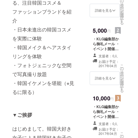
の
apan」イベント
る、注目韓国コスメ＆
リ
タ
チケット
ー
ン
詳細を見る
ファッションブランドを紹
を
選
択
介
す
る
・日本未進出の韓国コスメ
5,000
円
を実際に体験
・KLG編集部か
ら御礼メール ・
・韓国メイク＆ヘアスタイ
イベント開催に
向けた経過レ
リングを体験
支援者：0人
ポート ・
お届け予定：
「KLGPartyinJ
・フォトジェニックな空間
こ
2017年04月
の
apan」イベント
リ
タ
ペアチケット
で写真撮り放題
ー
ン
詳細を見る
を
・韓国イケメンを堪能（※見
選
択
す
る
るに限る）
10,000
円
・KLG編集部か
ら御礼メール ・
▼ご挨拶
イベント開催に
向けた経過レ
支援者：0人
ポート ・
はじめまして。韓国大好き
お届け予定：
「KLGPartyinJ
こ
2017年04月
の
apan」イベント
女子による韓国好き女子の