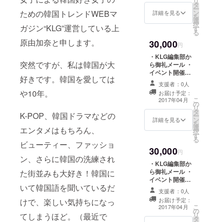
リ
タ
VIPチケット
ー
ン
ための韓国トレンドWEBマ
詳細を見る
を
選
択
ガジン“KLG”運営している上
す
る
原由加奈と申します。
30,000
円
・KLG編集部か
突然ですが、私は韓国が大
ら御礼メール ・
イベント開催に
好きです。韓国を愛しては
向けた経過レ
支援者：0人
ポート ・K-POP
や10年。
お届け予定：
アイドルのネイ
こ
2017年04月
の
ルを担当してき
リ
タ
たネイリストに
K-POP、韓国ドラマなどの
ー
ン
よる施術 （in東
詳細を見る
を
選
京） ・
エンタメはもちろん、
択
す
「KLGPartyinJ
る
ビューティー、ファッショ
apan」イベント
30,000
VIPペアチケット
円
ン、さらに韓国の洗練され
・KLG編集部か
ら御礼メール ・
た街並みも大好き！韓国に
イベント開催に
いて韓国語を聞いているだ
向けた経過レ
支援者：0人
ポート ・KLGス
お届け予定：
けで、楽しい気持ちになっ
タッフ
こ
2017年04月
の
（instagram@s
リ
てしまうほど。（最近で
タ
aliy83）がつく