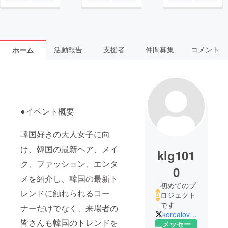
活動報告
支援者
仲間募集
コメント
ホーム
●イベント概要
韓国好きの大人女子に向
け、韓国の最新ヘア、メイ
klg101
ク、ファッション、エンタ
0
メを紹介し、韓国の最新ト
初めてのプ
レンドに触れられるコー
ロジェクト
です
ナーだけでなく、来場者の
korealove_girls
皆さんも韓国のトレンドを
メッセー