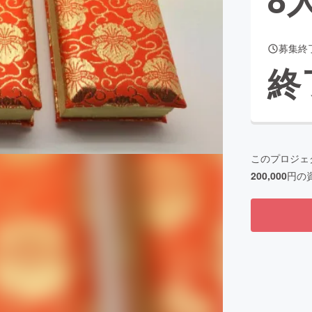
募集終
CAMPFIRE for Social Good
CAMPFIRE Creation
終
CAMPFIREふるさと納税
machi-ya
コミュニティ
このプロジェ
200,000
円の