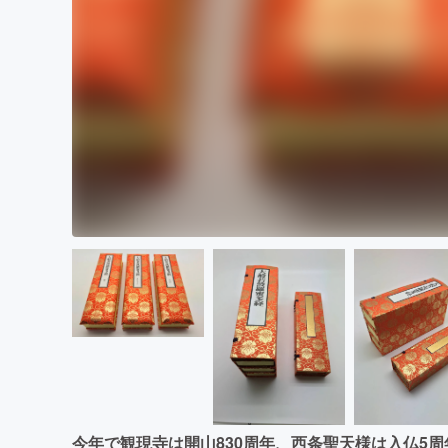
今年で観現寺は開山830周年、西条聖天様は入仏5