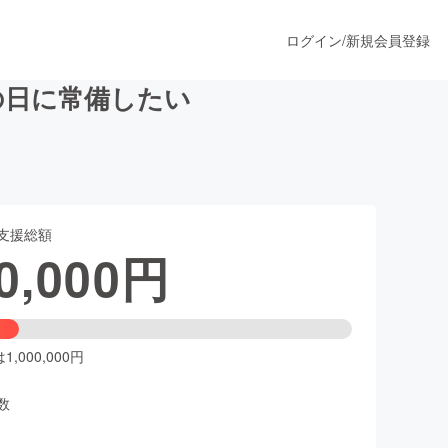
ログイン
/
新規会員登録
の日に常備したい
うすぐ公開されます
支援総額
プロダクト
0,000
円
ファッション
スポーツ
,000,000円
数
ア
ソーシャルグッド
人