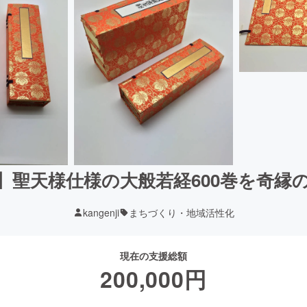
】聖天様仕様の大般若経600巻を奇縁
kangenji
まちづくり・地域活性化
現在の支援総額
200,000
円