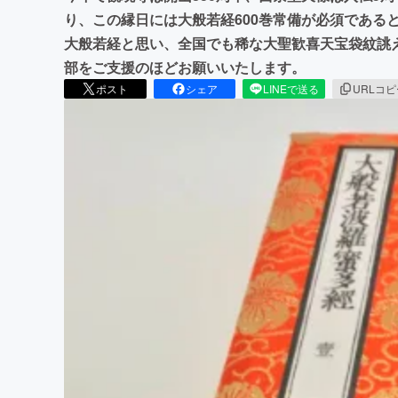
り、この縁日には大般若経600巻常備が必須である
大般若経と思い、全国でも稀な大聖歓喜天宝袋紋誂
部をご支援のほどお願いいたします。
ポスト
シェア
LINEで送る
URLコ