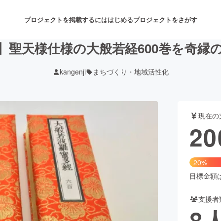
プロジェクトを掲載するには
はじめる
プロジェクトをさがす
】聖天様仕様の大般若経600巻を奇縁
kangenji
まちづくり・地域活性化
注目のリターン
注目の新着プロジェクト
募集終了が近いプロジェクト
も
現在の
音楽
舞台・パフォーマンス
20
ゲーム・サービス開発
フード・飲食店
20%
書籍・雑誌出版
アニメ・漫画
目標金額は1
支援者
チャレンジ
ビューティー・ヘルスケ
8