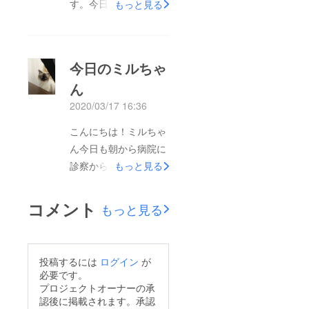
す。今日は天気もいい
もっと見る
ミルちゃんが元気でい
ので、外の風を少し感
てくれているような、
じてもらうために、家
そんな気持ちになりま
の目の前の桜を見に
今日のミルちゃ
す。ちょうどこの間、
行ってきました。少し
写真にある石碑が届き
ん
残念なお知らせになっ
ました。家の中にミル
2020/03/17 16:36
てしまいますが、パト
はいなくて、こうして
ロンの皆様にはお伝え
こんにちは！ミルちゃ
石碑があることが未だ
できればと思います。
ん今日も朝から病院に
に不思議な気持ちで
昨夜、私たちと一緒に
診察からのスタート。
もっと見る
す。早いものでミルが
ベッドで寝ていたミル
昨日今日はあまりご飯
旅立ち、今日でちょう
ちゃん。2時間ほど
を食べず、薬も受け付
ど１ヶ月が経ちます。
コメント
もっと見る
経った頃でしょうか。
けず。食欲増進のお薬
一人になってしまった
突然発作を起こし、と
は砕いてなんとか食べ
もう１匹のニャンコ
ても苦しそうに息が荒
ています。もう一匹の
は、寂しいのかよく鳴
投稿するには
ログイン
が
くなってしまいまし
ネコさんのアポロとは
くようになり、さらに
必要です。
た。ストローでお水を
同じお部屋で寝ないよ
プロジェクトオーナーの承
よくついて来るように
口に入れてあげると落
認後に掲載されます。承認
うにとの事だったの
なりました。（元気に