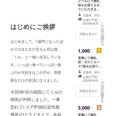
メールにて御礼
状をお送りさせ
ていただきま
す。
支援者：35人
お届け予定：
こ
2020年04月
はじめにご挨拶
の
リ
タ
ー
ン
詳細を見る
を
選
択
はじめまして、1歳半になったば
す
る
かりのまだまだ甘えん坊な猫、
1,000
円
「ミル」と一緒に生活していま
直筆にて御礼
状・ポストカー
す。いっぱい食べていっぱい遊
ド1枚をお送りさ
せていただきま
ぶのが大好きなこの子が、突然
支援者：60人
す。
お届け予定：
寝るだけの生活になりました。
こ
2020年04月
の
リ
タ
ー
ン
詳細を見る
今回3軒目の病院にてミルの
を
選
択
病気が判明しました。一番
す
る
恐れていたFIP(猫伝染性腹
3,000
円
膜炎)のドライタイプ。余命
直筆にて御礼