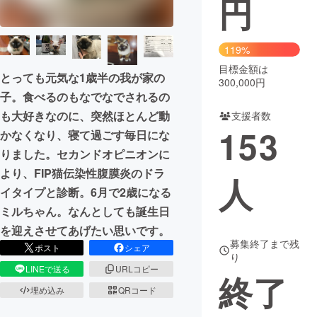
円
まちづくり・地域活性化
119%
目標金額は
CAMPFIRE for Social Good
CAMPFIRE Creation
とっても元気な1歳半の我が家の
300,000円
CAMPFIREふるさと納税
machi-ya
コミュニティ
子。食べるのもなでなでされるの
も大好きなのに、突然ほとんど動
支援者数
153
かなくなり、寝て過ごす毎日にな
りました。セカンドオピニオンに
より、FIP猫伝染性腹膜炎のドラ
人
イタイプと診断。6月で2歳になる
ミルちゃん。なんとしても誕生日
を迎えさせてあげたい思いです。
募集終了まで残
ポスト
シェア
り
LINEで送る
URLコピー
終了
埋め込み
QRコード