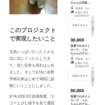
ちゃんの写真入
りマグカップを
支援者：3人
お送りさせて頂
お届け予定：
きます。
こ
2020年04月
の
リ
タ
ー
ン
詳細を見る
を
このプロジェクト
選
択
す
る
で実現したいこと
30,000
円
直筆でのポスト
カード、ミル
元気いっぱいだったミルも
ちゃんのアルバ
ムとマグカップ
日に日にぐったりしてき
支援者：0人
をお送りさせて
お届け予定：
頂きます。
て、目に症状も現れはじめ
こ
2020年04月
の
リ
ました。そして2/16に去勢
タ
ー
ン
詳細を見る
を
手術以来はじめて病院に診
選
択
す
る
察にいくことにしました。
50,000
円
2/16,2/22,3/3 血液検査、エ
直筆でのポスト
カード、ミル
コーと少し様子を見て通院
ちゃんのアルバ