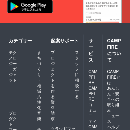
カテゴリー
起案サポート
サ
CAMP
ー
FIRE
テク
ま
プ
ス
ビ
につい
ノロ
ち
ロ
タ
ス
て
ジー
づ
ジ
ッ
・ガ
く
ェ
フ
CAM
CAMP
ジェ
り
ク
に
PFI
FIREと
ット
・
ト
相
RE
は
地
を
談
CAM
あんし
域
作
す
PFI
ん・安
活
る
る
RE
全への
性
資
コ
取り組
化
料
ミュ
み
プロ
音
請
ニ
ニュー
ダク
楽
求
ティ
ス
ト
CAM
ヘルプ
クラウドファ
フー
チ