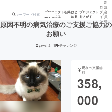
新
ロ
規
グ
会
プロジェクトを掲
はじ
プロジェクト
/
載するには
める
をさがす
イ
員
ン
登
原因不明の病気治療のご支援ご協力の
録
お願い
人気のプロ
注目のリ
注目の新着プロ
募集終了が近いプ
もうすぐ公開
yzwsh2mill
チャレンジ
ジェクト
ターン
ジェクト
ロジェクト
されます
アート・写真
音楽
現在の支援総
額
358,
テクノロジー・ガジェット
ゲーム・サ
000
映像・映画
書籍・雑誌
ビジネス・起業
チャレンジ