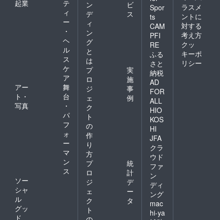
起業
テ
ン
ビ
ラスメ
Spor
ィ
デ
ス
ントに
ts
ー
ィ
対する
CAM
・
ン
考え方
PFI
ヘ
グ
クッ
RE
ル
と
キーポ
ふる
ス
は
リシー
さと
ケ
プ
実
納税
ア
ロ
施
AD
アー
舞
ジ
事
FOR
ト・
台
ェ
例
ALL
写真
・
ク
HIO
パ
ト
KOS
フ
の
HI
ォ
作
JFA
ー
り
クラ
マ
方
ウド
ン
プ
統
ファ
ス
ロ
計
ン
ソー
ジ
デ
ディ
シャ
ェ
ー
ング
ル
ク
タ
mac
グッ
ト
hi-ya
ド
の