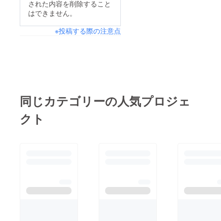
ち着きましたが、それ
された内容を削除すること
で、お昼寝も夜も別々
遊んで食べているので
はできません。
から今日の朝はずっと
のお部屋。ちょっと寂
体調は問題なさそうで
寝たきりになってしま
※投稿する際の注意点
しいね。歩くのが少し
す。）毎日お線香をあ
いました。口元にお水
辛いのかな？と思いな
げて、話しかけるのが
やご飯を持っていくと
がらも、ちょっとだけ
日課となりました。よ
食べてくれます。今ま
アポちゃんに会う時間
く窓から外を見ていた
でに比べると量もぐっ
を作ってあげると、
のもあって、「最近見
と減ってしまいまし
しっかりとアポちゃん
同じカテゴリーの人気プロジェ
ないけどどうした
た。薬も、なかなか飲
を追いかけるように歩
の？」と近所の方も心
み込むことができない
クト
いてます。アポちゃん
配してくださっていま
ようでした。そして、
と遊ぶの楽しいもん
した。この大変なご時
自分でご飯やトイレに
ね！たくさんの応援を
世ですが、皆様も体調
行くことができなく
頂いて、ミルちゃん完
にはくれぐれも気をつ
なってしまいました。
全復帰に向けて一生懸
けてお過ごしくださ
ブルーで綺麗だった目
命頑張っています。本
い。
も、いきなりくすんだ
当に、本当にありがと
ように感じます。突
うございます。引き続
然、病気がぐっと進行
きミルちゃんを見守っ