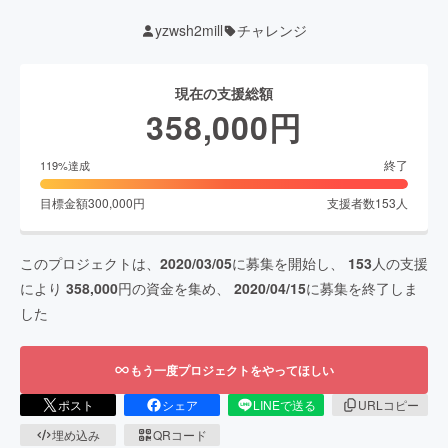
yzwsh2mill
チャレンジ
現在の支援総額
358,000
円
終了
119
%達成
目標金額
300,000
円
支援者数
153
人
このプロジェクトは、
2020/03/05
に募集を開始し、
153
人の支援
により
358,000
円の資金を集め、
2020/04/15
に募集を終了しま
した
もう一度プロジェクトをやってほしい
ポスト
シェア
LINEで送る
URLコピー
埋め込み
QRコード