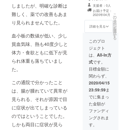
ム・写真入りマ
しましたが、明確な診断は
支援者：0人
グカップ・クッ
お届け予定：
ションをお送り
難しく、薬での改善もあま
こ
2020年04月
の
いたします。
リ
タ
り見られませんでした。
ー
ン
詳細を見る
を
選
択
血小板の数値が低い、少し
す
る
このプロ
貧血気味、熱も40度少しと
ジェクト
体力・食欲ともに低下が見
は、
All-In方
られ体重も落ちていまし
式
です。
目標金額に
た。
関わらず、
この通院で分かったこと
2020/04/15
23:59:59
ま
は、腸が腫れていて異常が
でに集まっ
見られる、それが原因で目
た金額が
に症状が出てしまっている
ファンディ
のではということでした。
ングされま
しかも両目に症状が見ら
す。