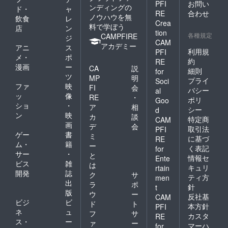
PFI
お問い
ンディングの
ド・
ャ
RE
合わせ
ノウハウを無
飲食
レ
Crea
料で学ぼう
店
ン
tion
各種規定
CAMPFIRE
ジ
CAM
アカデミー
アニ
ス
利用規
PFI
メ・
ポ
約
RE
漫画
ー
CA
説
細則
for
ツ
MP
明
プライ
Soci
ファ
映
FI
会
バシー
al
ッ
像
RE
・
ポリ
Goo
ショ
・
ア
相
シー
d
ン
映
カ
談
特定商
CAM
画
デ
会
取引法
PFI
ゲー
書
ミ
に基づ
RE
ム・
籍
ー
く表記
for
サー
・
と
情報セ
Ente
ビス
雑
は
キュリ
rtain
開発
誌
ク
サ
ティ方
men
出
ラ
ポ
針
t
版
ウ
ー
反社基
CAM
ビジ
ビ
ド
ト
本方針
PFI
ネ
ュ
フ
サ
カスタ
RE
ス・
ー
ァ
ー
マーハ
for