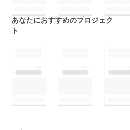
してしまったようで、
ていただけますと幸い
ミルちゃん自身本当に
です。新型コロナウイ
辛いと思います。もし
あなたにおすすめのプロジェク
ルスの件で、皆さんも
かしたら、このまま薬
健康管理大変かと思い
ト
を続けることも、食事
ますが、ご自愛いただ
すらできなくなってし
ければと思います。
まうかもしれません。
ご協力頂いた皆様の力
に応えることができな
くなってしまうかもし
れません。どうかミル
ちゃんの力を信じて、
良くなることを願うば
かりです。取り急ぎの
ご報告で申し訳ござい
ません。また近状をお
知らせできればと思い
ます。