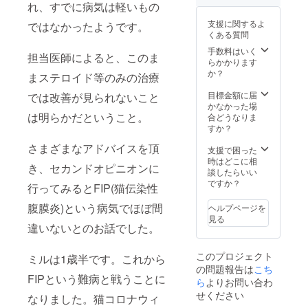
れ、すでに病気は軽いもの
支援に関するよ
ではなかったようです。
くある質問
手数料はいく
担当医師によると、このま
らかかります
か？
まステロイド等のみの治療
目標金額に届
では改善が見られないこと
かなかった場
は明らかだということ。
合どうなりま
すか？
さまざまなアドバイスを頂
支援で困った
時はどこに相
き、セカンドオピニオンに
談したらいい
ですか？
行ってみるとFIP(猫伝染性
腹膜炎)という病気でほぼ間
ヘルプページを
見る
違いないとのお話でした。
このプロジェクト
ミルは1歳半です。これから
の問題報告は
こち
FIPという難病と戦うことに
ら
よりお問い合わ
せください
なりました。猫コロナウィ