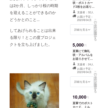
状・ポストカー
は2か月、しっかり桜の時期
ド2枚をお送りさ
せていただきま
を迎えることができるのか
支援者：32人
す。
お届け予定：
どうかとのこと...
こ
2020年04月
の
リ
タ
ー
ン
してあげられることは出来
詳細を見る
を
選
択
る限り！とこの度プロジェ
す
る
クトを立ち上げました。
5,000
円
直筆にて御礼
状・アルバムを
お送りさせてい
ただきます。
支援者：24人
お届け予定：
こ
2020年04月
の
リ
タ
ー
ン
詳細を見る
を
選
択
す
る
10,000
円
直筆でのポスト
カード、ミル