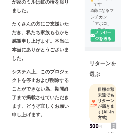
が家のミルは虹の橋を渡り
です
ました。
2歳になるマ
ンチカン
たくさんの方にご支援いた
「アポロ」
と1歳半のラ
だき、私たち家族も心から
メッセー
グドールの
ジを送る
感謝申し上げます。本当に
「ミル」と
本当にありがとうございま
一緒に生活
をしていま
した。
リターンを
す。
システム上、このプロジェ
選ぶ
クトを停止および削除する
ことができない為、期間終
目標金額
未達でも
了まで掲載させていただき
リターン
ます。どうぞ宜しくお願い
が届きま
す
(All-in
申し上げます。
方式)
500
円