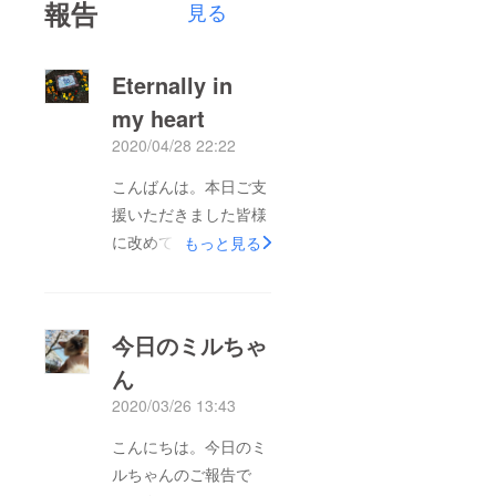
報告
見る
Eternally in
my heart
2020/04/28 22:22
こんばんは。本日ご支
援いただきました皆様
に改めてご連絡させて
もっと見る
いただきました。お庭
に眠るミルちゃんの新
しいお家の周りにはマ
今日のミルちゃ
リーゴールドがたくさ
ん
ん咲きました。記念に
2020/03/26 13:43
植えた門出のハナミズ
キもたくさん咲き、新
こんにちは。今日のミ
しい葉もたくさん出て
ルちゃんのご報告で
きました。姿を変えて