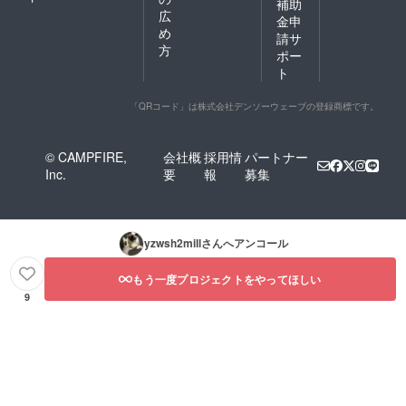
補助
広
金申
め
請サ
方
ポー
ト
「QRコード」は株式会社デンソーウェーブの登録商標です。
© CAMPFIRE,
会社概
採用情
パートナー
Inc.
要
報
募集
yzwsh2mill
さんへアンコール
もう一度プロジェクトをやってほしい
9