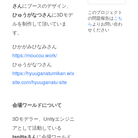
さん
にブースのデザイン、
このプロジェクト
ひゅうがなつさん
に3Dモデ
の問題報告は
こち
ルを制作して頂いていま
ら
よりお問い合わ
せください
す。
ひかがみひなみさん
https://moucou.work/
ひゅうがなつさん
https://hyuuganatumikan.wix
site.com/hyuuganatu-site
会場ワールドについて
3Dモデラー、Unityエンジニ
アとして活動している
tanittaさん
に会場ワールド