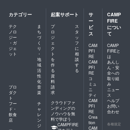
カテゴリー
起案サポート
サ
CAMP
ー
FIRE
テク
ま
プ
ス
ビ
につい
ノロ
ち
ロ
タ
ス
て
ジー
づ
ジ
ッ
・ガ
く
ェ
フ
CAM
CAMP
ジェ
り
ク
に
PFI
FIREと
ット
・
ト
相
RE
は
地
を
談
CAM
あんし
域
作
す
PFI
ん・安
活
る
る
RE
全への
性
資
コ
取り組
化
料
ミュ
み
プロ
音
請
ニ
ニュー
ダク
楽
求
ティ
ス
ト
CAM
ヘルプ
クラウドファ
フー
チ
PFI
お問い
ンディングの
ド・
ャ
RE
合わせ
ノウハウを無
飲食
レ
Crea
料で学ぼう
店
ン
tion
各種規定
CAMPFIRE
ジ
CAM
アカデミー