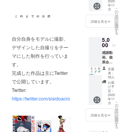
カード
2020
年11
◎今ま
こ
月
での動
の
リ
画の副
タ
ー
音声 備
ン
詳細を見る
を
考欄に
選
択
掲載す
す
る
るお名
自分自身をモデルに撮影、
5,0
前の記
入をお
00
円
デザインした自撮りをテー
願いし
感謝動
ます
マにした制作を行っていま
画、個
展会場
す。
にお名
支援
前掲載
完成した作品は主にTwitter
者：
(小)、手
35人
書き
で公開しています。
お届
メッ
け予
Twitter:
セージ
定：
カー
2020
https://twitter.com/sisidoacro
年11
ド、今
こ
月
までの
の
リ
動画の
タ
ー
副音声
ン
詳細を見る
を
◎手書
選
択
き名前
す
る
入り個