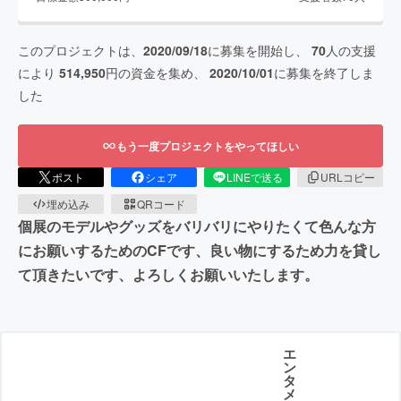
このプロジェクトは、
2020/09/18
に募集を開始し、
70
人の支援
により
514,950
円の資金を集め、
2020/10/01
に募集を終了しま
した
もう一度プロジェクトをやってほしい
ポスト
シェア
LINEで送る
URLコピー
埋め込み
QRコード
個展のモデルやグッズをバリバリにやりたくて色んな方
にお願いするためのCFです、良い物にするため力を貸し
て頂きたいです、よろしくお願いいたします。
エ
ン
タ
メ