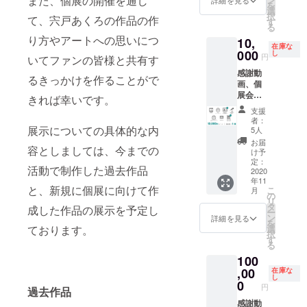
また、個展の開催を通し
を
声、手
するお
選
択
て、宍戸あくろの作品の作
書き名
名前の
す
る
前入り
記入を
り方やアートへの思いにつ
10,
個別
お願い
在庫な
メッ
000
します
し
円
いてファンの皆様と共有す
セージ
感謝動
カー
るきっかけを作ることがで
画、個
ド、個
展会場
展招待
きれば幸いです。
にお名
状、サ
支援
前掲載
イン付
者：
(中)、手
展示についての具体的な内
き自撮
5人
書き
り(縦
お届
容としましては、今までの
メッ
長)、自
け予
セージ
撮りア
定：
活動で制作した過去作品
カー
2020
ソート
年11
ド、手
ランダ
と、新規に個展に向けて作
こ
月
書き名
ム4枚
の
リ
前入り
◎テー
タ
成した作品の展示を予定し
ー
個別
マを出
ン
詳細を見る
を
メッ
して自
ております。
選
択
セージ
撮りさ
す
る
カー
せる権
100
ド、今
利 備考
までの
,00
欄に掲
在庫な
し
動画の
載する
0
円
過去作品
副音
お名前
声、個
感謝動
の記入