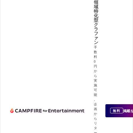
領
域
特
化
型
ク
ラ
フ
ァ
ン
手
数
料
0
円
か
ら
実
施
可
能
。
企
画
掲載
無料
か
ら
リ
タ
ー