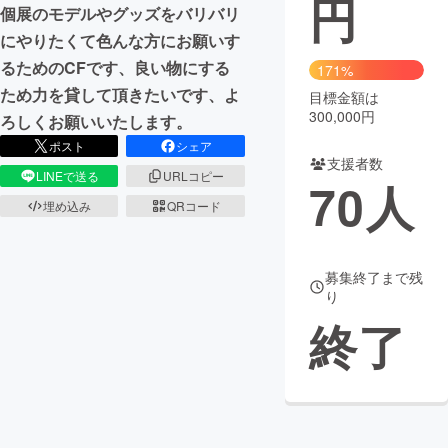
円
個展のモデルやグッズをバリバリ
まちづくり・地域活性化
にやりたくて色んな方にお願いす
るためのCFです、良い物にする
171%
ため力を貸して頂きたいです、よ
目標金額は
CAMPFIRE for Social Good
CAMPFIRE Creation
300,000円
ろしくお願いいたします。
CAMPFIREふるさと納税
machi-ya
コミュニティ
ポスト
シェア
支援者数
LINEで送る
URLコピー
70
人
埋め込み
QRコード
募集終了まで残
り
終了