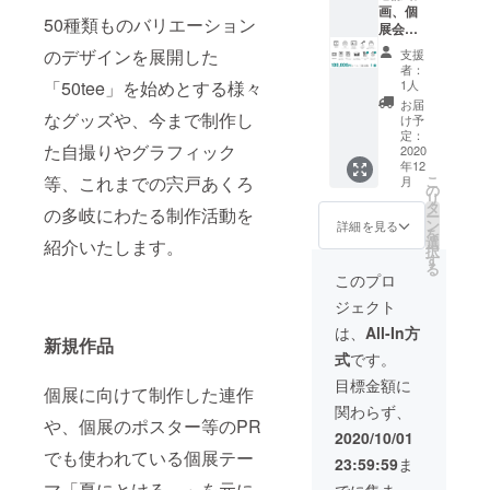
展招待
画、個
をお願
50種類ものバリエーション
状 ◎サ
展会場
いしま
イン付
にお名
す
のデザインを展開した
支援
き自撮
前掲載
者：
り(縦長)
(大)、手
「50tee」を始めとする様々
1人
備考欄
書き
お届
に掲載
メッ
なグッズや、今まで制作し
け予
するお
セージ
定：
た自撮りやグラフィック
名前の
カー
2020
年12
記入を
ド、今
等、これまでの宍戸あくろ
こ
月
お願い
までの
の
リ
します
動画の
タ
の多岐にわたる制作活動を
ー
副音
ン
詳細を見る
を
声、手
選
紹介いたします。
択
書き名
す
る
前入り
このプロ
個別
ジェクト
メッ
セージ
は、
All-In方
新規作品
カー
式
です。
ド、個
展招待
目標金額に
個展に向けて制作した連作
状、サ
関わらず、
イン付
や、個展のポスター等のPR
き自撮
2020/10/01
り(縦
でも使われている個展テー
23:59:59
ま
長)、自
撮りア
マ「夏にとける。」を元に