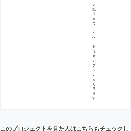
ン
配
送
ま
で
、
す
べ
て
お
任
せ
の
プ
ラ
ン
も
あ
り
ま
す
！
このプロジェクトを見た人はこちらもチェックし