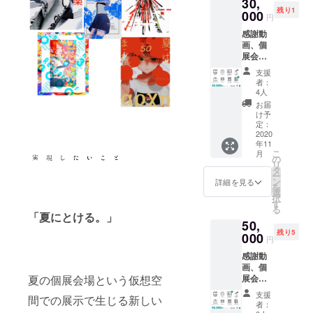
30,
別メッ
残り1
セージ
000
円
カード
感謝動
◎個展
画、個
招待状
展会場
備考欄
にお名
に掲載
支援
前掲載
するお
者：
(中)、手
名前の
4人
書き
記入を
お届
メッ
お願い
け予
セージ
します
定：
カー
2020
年11
ド、今
こ
月
までの
の
リ
動画の
タ
ー
副音
ン
詳細を見る
を
声、手
選
択
書き名
す
る
前入り
「夏にとける。」
50,
個別
残り5
メッ
000
円
セージ
感謝動
カー
画、個
ド、個
夏の個展会場という仮想空
展会場
展招待
にお名
状、サ
支援
間での展示で生じる新しい
前掲載
イン付
者：
(大)、手