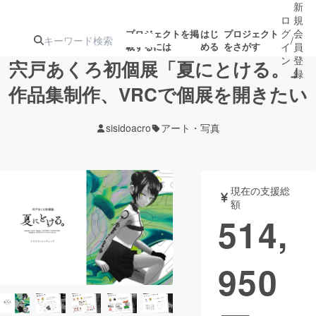
新
ロ
規
グ
会
プロジェクトを掲
はじ
プロジェクト
/
載するには
める
をさがす
イ
員
ン
登
宍戸あくろ初個展「夏にとける。」
録
作品集制作、VRCで個展を開きたい
人気のプロ
注目のリ
注目の新着プロ
募集終了が近いプ
もうすぐ公開
sisidoacro
アート・写真
ジェクト
ターン
ジェクト
ロジェクト
されます
アート・写真
音楽
現在の支援総
額
514,
テクノロジー・ガジェット
ゲーム・サ
950
映像・映画
書籍・雑誌
ビジネス・起業
チャレンジ