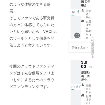
画 ◎手
のような体験のできる個
書き
メッ
展、
支援
セージ
者：
カード
そしてファンである研究員
10人
お届
の方々に体感してもらいた
け予
定：
いという思いから、VRChat
2020
年11
のワールドとして個展を開
こ
月
の
リ
タ
催しようと考えています。
ー
ン
詳細を見る
を
選
択
す
る
3,0
00
今回のクラウドファンディ
円
感謝動
ングはそんな個展をよりよ
画、個
いものにするためのクラウ
展会場
にお名
支援
ドファンディングです。
前掲載
者：
(小)、手
11人
書き
お届
メッ
け予
セージ
定：