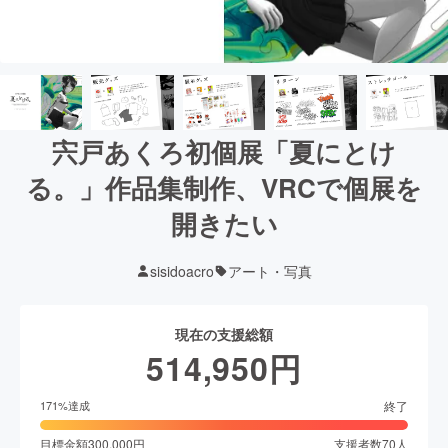
宍戸あくろ初個展「夏にとけ
る。」作品集制作、VRCで個展を
開きたい
sisidoacro
アート・写真
現在の支援総額
514,950
円
終了
171
%達成
目標金額
300,000
円
支援者数
70
人