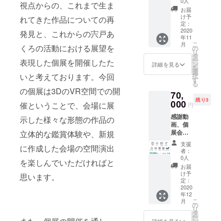
き自撮
0人
視点からの、これまで生ま
書き
り(縦長)
お届
メッ
◎自撮
け予
れてきた作品についての再
セージ
りア
定：
カー
2020
ソート
発見と、これからの宍戸あ
年11
ド、今
ランダ
こ
月
までの
くろの活動における展望を
ム4枚
の
リ
動画の
備考欄
タ
ー
表現した個展を開催したた
副音
に掲載
ン
詳細を見る
を
声、手
するお
選
いと考えております。今回
択
書き名
名前の
す
る
前入り
記入を
の個展は3DのVR空間での開
70,
個別
お願い
残り3
メッ
000
します
催ということで、会場に展
円
セージ
感謝動
カー
示した様々な形態の作品の
画、個
ド、個
展会場
立体的な鑑賞体験や、新規
展招待
にお名
状、サ
支援
に作成した会場の空間演出
前掲載
イン付
者：
(大)、手
き自撮
0人
を楽しんでいただければと
書き
り(縦
お届
メッ
長)、自
け予
思います。
セージ
撮りア
定：
カー
2020
ソート
年12
ド、今
ランダ
こ
月
までの
ム4枚
の
リ
動画の
備考欄
タ
ー
副音
に掲載
ン
詳細を見る