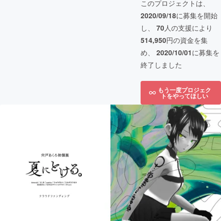
このプロジェクトは、
2020/09/18
に募集を開始
し、
70
人の支援により
514,950
円の資金を集
め、
2020/10/01
に募集を
終了しました
もう一度プロジェク
トをやってほしい