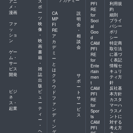
アニ
ス
利用規
PFI
メ・
ポ
約
RE
漫画
ー
CA
説
細則
for
ツ
MP
明
プライ
Soci
ファ
映
FI
会
バシー
al
ッ
像
RE
・
ポリ
Goo
ショ
・
ア
相
シー
d
ン
映
カ
談
特定商
CAM
画
デ
会
取引法
PFI
ゲー
書
ミ
に基づ
RE
ム・
籍
ー
く表記
for
サー
・
と
情報セ
Ente
ビス
雑
は
キュリ
rtain
開発
誌
ク
サ
ティ方
men
出
ラ
ポ
針
t
版
ウ
ー
反社基
CAM
ビジ
ビ
ド
ト
本方針
PFI
ネ
ュ
フ
サ
カスタ
RE
ス・
ー
ァ
ー
マーハ
for
起業
テ
ン
ビ
ラスメ
Spor
ィ
デ
ス
ントに
ts
ー
ィ
対する
CAM
・
ン
考え方
PFI
ヘ
グ
クッ