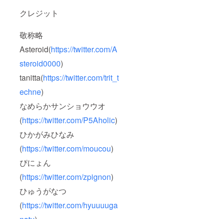
クレジット
敬称略
Asteroid(
https://twitter.com/A
steroid0000
)
tanitta(
https://twitter.com/trit_t
echne
)
なめらかサンショウウオ
(
https://twitter.com/P5Aholic
)
ひかがみひなみ
(
https://twitter.com/moucou
)
ぴにょん
(
https://twitter.com/zpignon
)
ひゅうがなつ
(
https://twitter.com/hyuuuuga