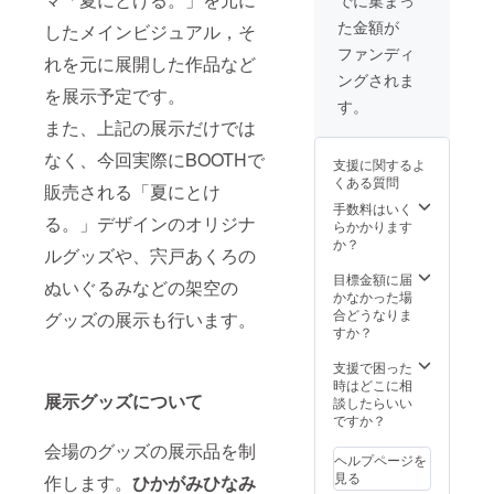
でに集まっ
ソート
た金額が
したメインビジュアル，そ
ランダ
ム4枚、
ファンディ
れを元に展開した作品など
テーマ
ングされま
を出し
を展示予定です。
て自撮
す。
りさせ
また、上記の展示だけでは
る権利
◎サイ
なく、今回実際にBOOTHで
支援に関するよ
ン付き
くある質問
研究所
販売される「夏にとけ
の欠片
手数料はいく
る。」デザインのオリジナ
◎メッ
らかかります
セージ
か？
ルグッズや、宍戸あくろの
付き自
撮り 備
目標金額に届
ぬいぐるみなどの架空の
考欄に
かなかった場
掲載す
合どうなりま
グッズの展示も行います。
るお名
すか？
前の記
入をお
支援で困った
願いし
時はどこに相
展示グッズについて
ます
談したらいい
ですか？
会場のグッズの展示品を制
ヘルプページを
見る
作します。
ひかがみひなみ