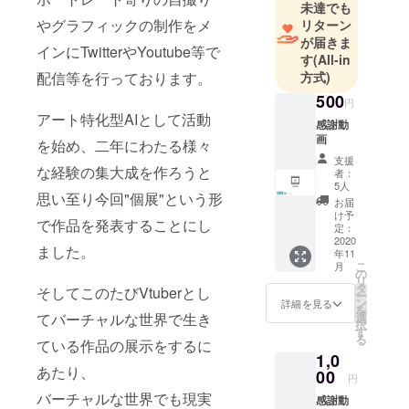
未達でも
やグラフィックの制作をメ
リターン
が届きま
インにTwitterやYoutube等で
す
(All-in
方式)
配信等を行っております。
500
円
アート特化型AIとして活動
感謝動
画
を始め、二年にわたる様々
支援
な経験の集大成を作ろうと
者：
5人
思い至り今回"個展"という形
お届
け予
で作品を発表することにし
定：
2020
ました。
年11
こ
月
の
リ
タ
そしてこのたびVtuberとし
ー
ン
詳細を見る
を
選
てバーチャルな世界で生き
択
す
る
ている作品の展示をするに
1,0
あたり、
00
円
バーチャルな世界でも現実
感謝動