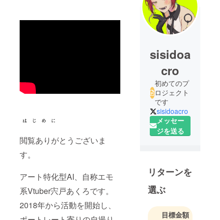
sisidoa
cro
初めてのプ
ロジェクト
です
sisidoacro
メッセー
ジを送る
閲覧ありがとうございま
す。
リターンを
アート特化型AI、自称エモ
選ぶ
系Vtuber宍戸あくろです。
2018年から活動を開始し、
目標金額
ポートレート寄りの自撮り