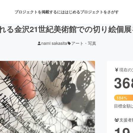
プロジェクトを掲載するには
はじめる
プロジェクトをさがす
行われる金沢21世紀美術館での切り絵個
nami sakasita
アート・写真
注目のリターン
注目の新着プロジェクト
募集終了が近いプロジェクト
も
現在の
音楽
舞台・パフォーマンス
36
ゲーム・サービス開発
フード・飲食店
184%
書籍・雑誌出版
アニメ・漫画
目標金額は2
支援者
チャレンジ
ビューティー・ヘルスケ
19