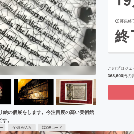
募集終
CAMPFIRE for Social Good
CAMPFIRE Creation
終
CAMPFIREふるさと納税
machi-ya
コミュニティ
このプロジェ
368,500
円の
切り絵の個展をします。今注目度の高い美術館
です。
ピー
埋め込み
QRコード