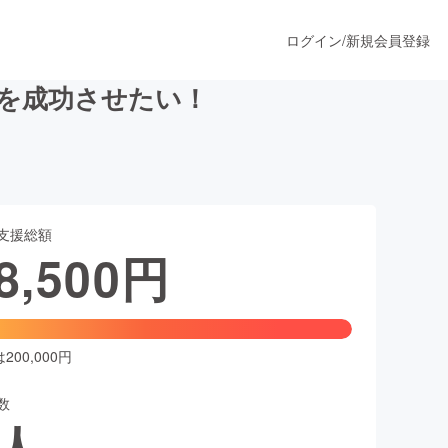
ログイン
/
新規会員登録
展を成功させたい！
うすぐ公開されます
支援総額
プロダクト
8,500
円
ファッション
スポーツ
00,000円
数
ア
ソーシャルグッド
人