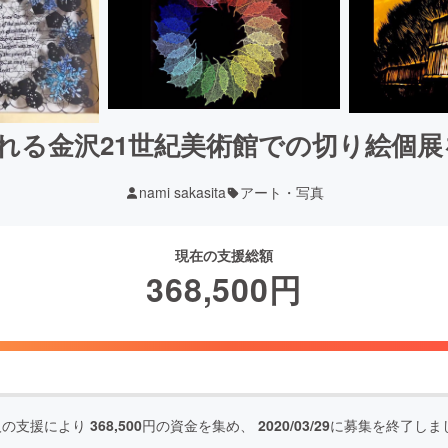
行われる金沢21世紀美術館での切り絵個
nami sakasita
アート・写真
現在の支援総額
368,500
円
人の支援により
368,500
円の資金を集め、
2020/03/29
に募集を終了しま