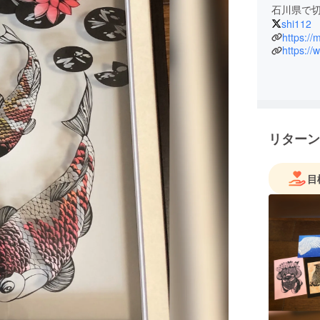
石川県で
shi112
https://
https:/
リターン
目