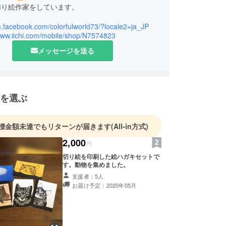
切り絵作家をしています。
m.facebook.com/colorfulworld73/?locale2=ja_JP
/www.iichi.com/mobile/shop/N7574823
メッセージを送る
を選ぶ
標金額未達でもリターンが届きます
(All-in方式)
2,000
円
切り絵を印刷した絵ハガキセットで
す。動物を集めました。
支援者：5人
お届け予定：2020年05月