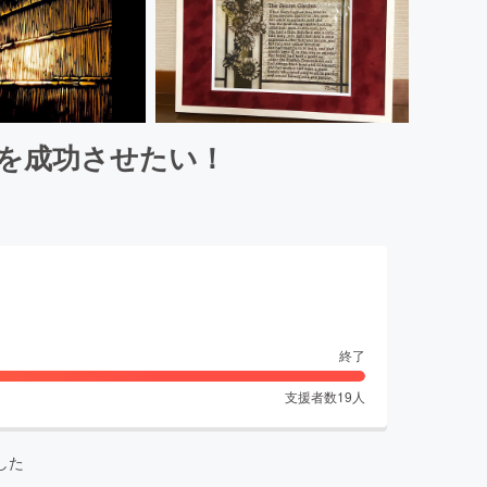
展を成功させたい！
終了
支援者数
19
人
した