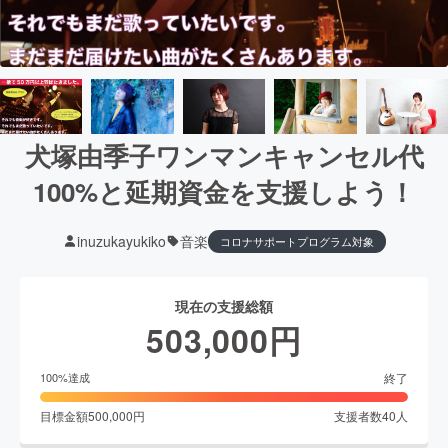
犬塚由季子ワンマンキャンセル代
100%と延期資金を支援しよう！
inuzukayukiko
音楽
コロナサポートプログラム対象
現在の支援総額
503,000
円
終了
100
%達成
目標金額
500,000
円
支援者数
40
人