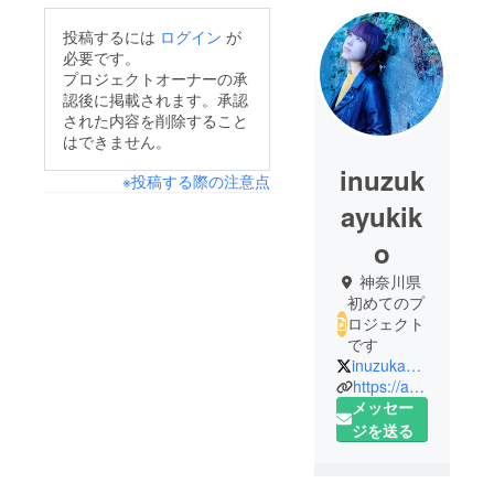
投稿するには
ログイン
が
必要です。
プロジェクトオーナーの承
認後に掲載されます。承認
された内容を削除すること
はできません。
inuzuk
※投稿する際の注意点
ayukik
o
神奈川県
初めてのプ
ロジェクト
です
inuzukayukiko
https://ameblo.jp/inuzukayukiko/
メッセー
ジを送る