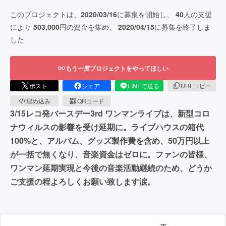
このプロジェクトは、
2020/03/16
に募集を開始し、
40
人の支援
により
503,000
円の資金を集め、
2020/04/15
に募集を終了しま
した
もう一度プロジェクトをやってほしい
ポスト
シェア
LINEで送る
URLコピー
埋め込み
QRコード
3/15レコ発バースデー3rd ワンマンライブは、新型コロ
ナウィルスの影響を受け延期に。ライブハウスの箱代
100%と、アルバム、グッズ製作費を含め、50万円以上
が一括で無くなり、音楽資金はゼロに。ファンの皆様、
ワンマン延期実現と今後の音楽活動継続のため、どうか
ご支援の程よろしくお願い致します涙。
エ