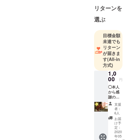
リターンを
選ぶ
目標金額
未達でも
リターン
が届きま
す
(All-in
方式)
1,0
00
円
◯本人
から感
謝の
メール
支援
をお送
者：
りさせ
6人
ていた
お届
だきま
け予
す。
定：
グッズ
2020
年05
はいら