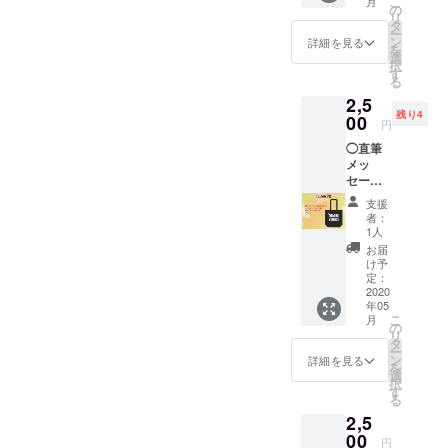
こ
月
ないけ
の
リ
ど、"頑
タ
ー
張
ン
詳細を見る
を
れ!!"と
選
択
いう
す
る
エール
2,5
をとに
残り4
かく送
00
円
りたい!!
◯直筆
という
メッ
方向け
セージ
です。
カード
支援
をお届
者：
けしま
1人
す♡
お届
メッ
け予
セージ
定：
カード
2020
年05
にお客
こ
月
様のお
の
リ
名前を
タ
ー
書きま
ン
詳細を見る
を
す。 備
選
択
考欄に
す
る
ご希望
2,5
のお名
前（本
00
円