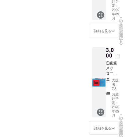
メッ
クラウ
け予
セージ
ドファ
定：
カード
2020
ンディ
年05
にお客
ング限
こ
月
様のお
定 ◯犬
の
リ
名前を
塚バン
タ
ー
書きま
ド
ン
詳細を見る
を
す。 備
【フェ
選
択
考欄に
イスタ
す
る
ご希望
オル】1
3,0
のお名
枚 ※送
前（本
00
料込み
円
名や
の金額
◯直筆
ニック
です。
メッ
ネーム
セージ
など）
カード
をご入
支援
をお届
力お願
者：
けしま
いしま
7人
す♡
す。 ※
お届
メッ
クラウ
け予
セージ
ドファ
定：
カード
2020
ンディ
年05
にお客
ング限
こ
月
様のお
定 ◯犬
の
リ
名前を
塚アー
タ
ー
書きま
ティス
ン
詳細を見る
を
す。 備
ト写真
選
択
考欄に