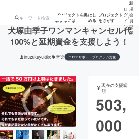
新
ロ
規
グ
会
プロジェクトを掲
はじ
プロジェクト
/
載するには
める
をさがす
イ
員
ン
登
犬塚由季子ワンマンキャンセル代
録
100%と延期資金を支援しよう！
人気のプロ
注目のリ
注目の新着プロ
募集終了が近いプ
もうすぐ公開
inuzukayukiko
音楽
コロナサポートプログラム対象
ジェクト
ターン
ジェクト
ロジェクト
されます
アート・写真
音楽
現在の支援総
額
503,
テクノロジー・ガジェット
ゲーム・サ
映像・映画
書籍・雑誌
000
ビジネス・起業
チャレンジ