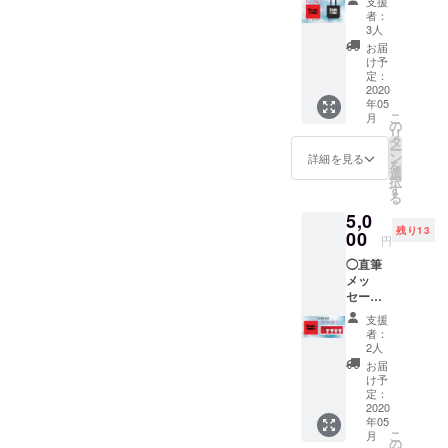
支援
をお届
力お願
送料込
者：
けしま
いしま
みの金
3人
す♡
す。 ※
額で
お届
メッ
クラウ
す。
け予
セージ
ドファ
定：
カード
2020
ンディ
年05
にお客
ング限
こ
月
様のお
定 ◯犬
の
リ
名前を
塚ロゴ
タ
ー
書きま
【Tシャ
ン
詳細を見る
を
す。 備
ツ】1枚
選
択
考欄に
サイ
す
る
ご希望
ズ：
5,0
のお名
M・L・
残り13
前（本
00
XL カ
円
名や
ラー：
◯直筆
ニック
ホワイ
メッ
ネーム
ト・シ
セージ
など）
ティグ
カード
をご入
リーン
支援
をお届
力お願
※ご希望
者：
けしま
いしま
のサイ
2人
す♡
す。 ※
ズとカ
お届
メッ
クラウ
ラーを
け予
セージ
ドファ
定：
お選び
カード
2020
ンディ
くださ
年05
にお客
ング限
い。 ※
こ
月
様のお
定
の
送料込