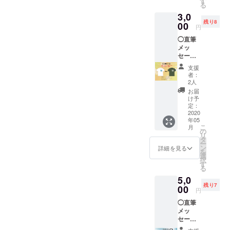
20枚
す
る
ご希望
フォト
3,0
のお名
ブック
残り8
前（本
00
付 ※送
円
名や
料込み
◯直筆
ニック
の金額
メッ
ネーム
です。
セージ
など）
カード
をご入
支援
をお届
力お願
者：
けしま
いしま
2人
す♡
す。 ※
お届
メッ
クラウ
け予
セージ
ドファ
定：
カード
2020
ンディ
年05
にお客
ング限
こ
月
様のお
定
の
リ
名前を
◯3/15
タ
ー
書きま
リリー
ン
詳細を見る
を
す。 備
スの初
選
択
考欄に
アルバ
す
る
ご希望
ム
5,0
のお名
【TRAJ
残り7
前（本
00
ECTOR
円
名や
Y】11
◯直筆
ニック
曲入 1
メッ
ネーム
枚（プ
セージ
など）
レス
カード
をご入
CD） ※