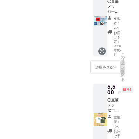
◯直筆
ニック
曲入 1
メッ
ネーム
枚（プ
セージ
など）
レス
カード
をご入
CD） ◯
支援
をお届
力お願
犬塚バ
者：
けしま
いしま
ンド
5人
す♡
す。 ※
【フェ
お届
メッ
クラウ
イスタ
け予
セージ
ドファ
定：
オル】1
カード
2020
ンディ
枚 ※送
年05
にお客
ング限
料込み
こ
月
様のお
定
の
の金額
リ
名前を
◯3/15
タ
です。
ー
書きま
リリー
ン
詳細を見る
を
す。 備
スの初
選
択
考欄に
アルバ
す
る
ご希望
ム
5,5
のお名
【TRAJ
残り5
前（本
00
ECTOR
円
名や
Y】11
◯直筆
ニック
曲入 1
メッ
ネーム
枚（プ
セージ
など）
レス
カード
をご入
CD） ◯
支援
をお届
力お願
犬塚
者：
けしま
いしま
アー
0人
す♡
す。 ※
ティス
お届
メッ
クラウ
ト写真
け予