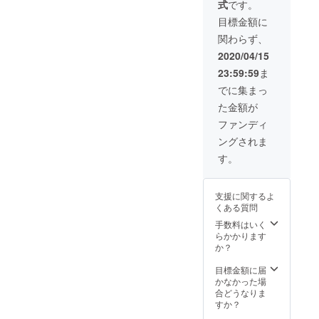
式
です。
いしま
枚（プ
リーン1
す。 ※
レス
枚 サイ
目標金額に
クラウ
CD） ◯
ズ：
関わらず、
ドファ
犬塚ロ
M・L・
ンディ
ゴ
XL ※ご
2020/04/15
ング限
【トー
希望の
23:59:59
ま
定 全
トバッ
サイズ
グッズ
グ】1点
をお選
でに集まっ
一式
◯犬塚
びくだ
た金額が
セット
バンド
さい。
◯3/15
【フェ
※送料込
ファンディ
リリー
イスタ
みの金
ングされま
スの初
オル】1
額で
アルバ
枚 ◯犬
す。
す。
ム
塚ロゴ
【TRAJ
【Tシャ
ECTOR
ツ】ホ
支援に関するよ
Y】11
ワイト1
くある質問
曲入 1
枚・シ
枚（プ
ティグ
手数料はいく
レス
リーン1
らかかります
CD）
枚 サイ
か？
◯3rdシ
ズ：
ングル
M・L・
目標金額に届
【Craz
XL ※ご
かなかった場
y
希望の
合どうなりま
Love】
サイズ
すか？
3曲入
をお選