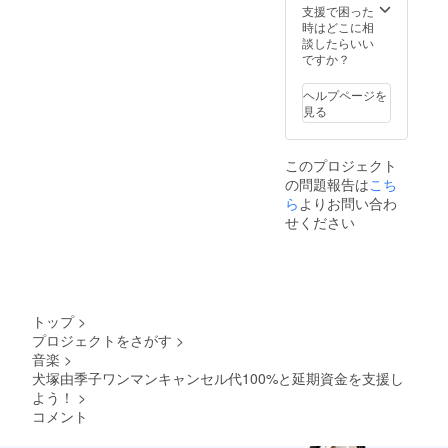
（プレ
びくだ
支援で困った
スCD）
さい。
時はどこに相
◯2ndシ
◯アー
談したらいい
ングル
ティス
ですか？
【誘
ト写真
惑】-黒
12枚 ※
ヘルプページを
犬と白
クラウ
見る
犬- 3曲
ドファ
入（プ
ンディ
レス
ング限
このプロジェクト
CD） ◯
定販売
の問題報告は
こち
犬塚ロ
※送料込
ゴ
ら
よりお問い合わ
みの金
【トー
額で
せください
トバッ
す。
グ】1点
◯犬塚
バンド
【フェ
イスタ
トップ
>
オル】1
プロジェクトをさがす
>
枚 ◯犬
音楽
>
塚ロゴ
【Tシャ
犬塚由季子ワンマンキャンセル代100%と延期資金を支援し
ツ】ホ
よう！
>
ワイト1
コメント
枚・シ
ティグ