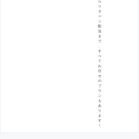
ら
リ
タ
ー
ン
配
送
ま
で
、
す
べ
て
お
任
せ
の
プ
ラ
ン
も
あ
り
ま
す
！