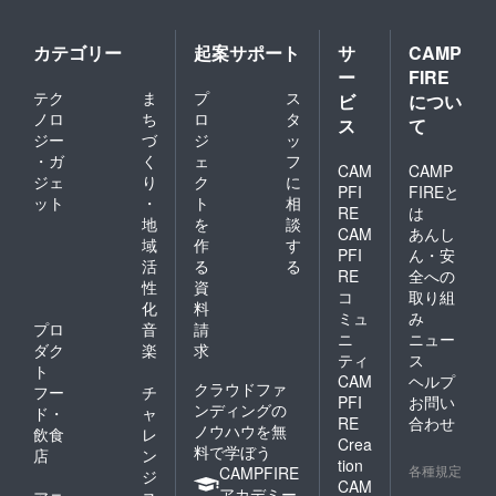
みの金
額で
す。
カテゴリー
起案サポート
サ
CAMP
ー
FIRE
テク
ま
プ
ス
ビ
につい
ノロ
ち
ロ
タ
ス
て
ジー
づ
ジ
ッ
・ガ
く
ェ
フ
CAM
CAMP
ジェ
り
ク
に
PFI
FIREと
ット
・
ト
相
RE
は
地
を
談
CAM
あんし
域
作
す
PFI
ん・安
活
る
る
RE
全への
性
資
コ
取り組
化
料
ミュ
み
プロ
音
請
ニ
ニュー
ダク
楽
求
ティ
ス
ト
CAM
ヘルプ
クラウドファ
フー
チ
PFI
お問い
ンディングの
ド・
ャ
RE
合わせ
ノウハウを無
飲食
レ
Crea
料で学ぼう
店
ン
tion
各種規定
CAMPFIRE
ジ
CAM
アカデミー