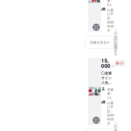
犬塚ロ
者：
す♡ 色
いしま
ゴ【T
2人
紙にお
す。 ※
シャ
お届
客様の
クラウ
ツ】1枚
け予
お名前
ドファ
定：
サイ
を書き
2020
ンディ
ズ：
年05
ます。
ング限
M・L・
こ
月
備考欄
定
の
XL カ
リ
にご希
◯3/15
タ
ラー：
ー
望のお
リリー
ン
ホワイ
詳細を見る
を
名前
スの初
選
ト・シ
択
（本名
アルバ
す
ティー
る
やニッ
ム
グリー
15,
クネー
【TRAJ
ン ※ご
残り7
ムな
000
ECTOR
希望の
円
ど）を
Y】11
サイズ
◯直筆
ご入力
曲入 1
とカ
サイン
お願い
枚（プ
ラーを
入色紙
しま
レス
お選び
をお届
す。 ※
CD） ◯
くださ
支援
けしま
クラウ
犬塚ロ
い。 ※
者：
す♡ 色
ドファ
ゴ【T
1人
送料込
紙にお
ンディ
シャ
みの金
お届
客様の
ング限
ツ】ホ
け予
額で
お名前
定 New
定：
ワイト1
す。
を書き
2020
グッズ
枚・シ
年05
ます。
一式
ティグ
こ
月
備考欄
セット
の
リーン1
リ
にご希
◯3/15
タ
枚 サイ