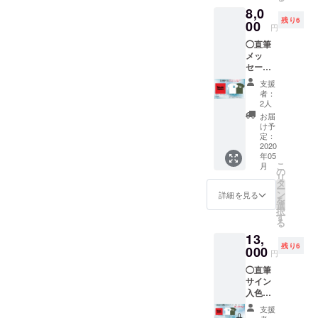
ご希望
枚・シ
【誘
8,0
のお名
ティグ
惑】-黒
残り6
前（本
00
リーン1
犬と白
円
名や
枚 サイ
犬- 3曲
◯直筆
ニック
ズ：
入 1枚
メッ
ネーム
M・L・
（プレ
セージ
など）
XL ※ご
スCD）
カード
をご入
希望の
※送料込
支援
をお届
力お願
サイズ
みの金
者：
けしま
いしま
をお選
2人
額で
す♡
す。 ※
びくだ
す。
お届
メッ
クラウ
さい。
け予
セージ
ドファ
定：
※送料込
カード
2020
ンディ
みの金
年05
にお客
ング限
額で
こ
月
様のお
定
の
す。
リ
名前を
◯3/15
タ
ー
書きま
リリー
ン
詳細を見る
を
す。 備
スの初
選
択
考欄に
アルバ
す
る
ご希望
ム
13,
のお名
【TRAJ
残り6
前（本
000
ECTOR
円
名や
Y】11
◯直筆
ニック
曲入 1
サイン
ネーム
枚（プ
入色紙
など）
レス
をお届
をご入
CD） ◯
支援
けしま
力お願