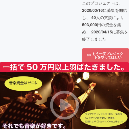
このプロジェクトは、
2020/03/16
に募集を開始
し、
40
人の支援により
503,000
円の資金を集
め、
2020/04/15
に募集を
終了しました
もう一度プロジェク
トをやってほしい