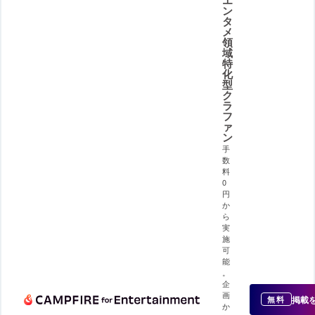
ン
タ
メ
領
域
特
化
型
ク
ラ
フ
ァ
ン
手
数
料
0
円
か
ら
実
施
可
能
。
企
画
掲載
無料
か