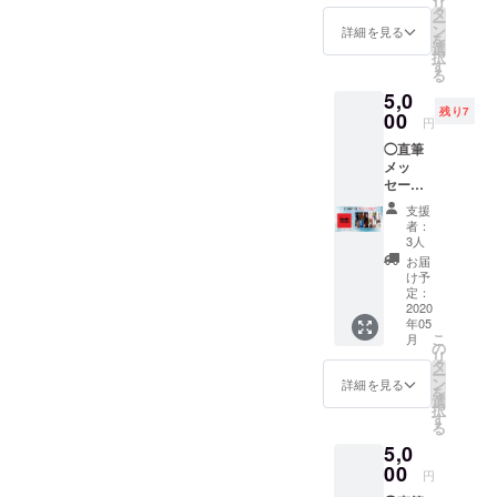
リ
名前を
◯3/15
タ
みの金
ー
書きま
リリー
ン
額で
詳細を見る
を
す。 備
スの初
選
す。
択
考欄に
アルバ
す
る
ご希望
ム
5,0
のお名
【TRAJ
残り7
前（本
00
ECTOR
円
名や
Y】11
◯直筆
ニック
曲入 1
メッ
ネーム
枚（プ
セージ
など）
レス
カード
をご入
CD） ◯
支援
をお届
力お願
犬塚ロ
者：
けしま
いしま
ゴ
3人
す♡
す。 ※
【トー
お届
メッ
クラウ
トバッ
け予
セージ
ドファ
定：
グ】1点
カード
2020
ンディ
※送料込
年05
にお客
ング限
みの金
こ
月
様のお
定
の
額で
リ
名前を
◯3/15
タ
す。
ー
書きま
リリー
ン
詳細を見る
を
す。 備
スの初
選
択
考欄に
アルバ
す
る
ご希望
ム
5,0
のお名
【TRAJ
前（本
00
ECTOR
円
名や
Y】11