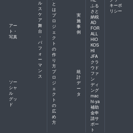
ル
と
キーポ
ふる
ス
は
リシー
さと
ケ
プ
実
納税
ア
ロ
施
AD
アー
舞
ジ
事
FOR
ト・
台
ェ
例
ALL
写真
・
ク
HIO
パ
ト
KOS
フ
の
HI
ォ
作
JFA
ー
り
クラ
マ
方
ウド
ン
プ
統
ファ
ス
ロ
計
ン
ソー
ジ
デ
ディ
シャ
ェ
ー
ング
ル
ク
タ
mac
グッ
ト
hi-ya
ド
の
補助
広
金申
め
請サ
方
ポー
ト