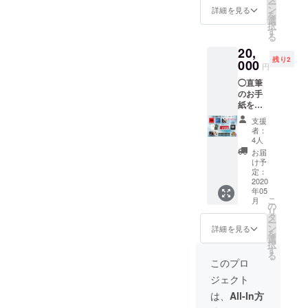
ー
望のお
リリー
ン
ズ：
詳細を見る
を
名前
スの初
選
M・L・
択
（本名
アルバ
す
XL ※ご
る
やニッ
ム
希望の
20,
クネー
【TRAJ
サイズ
残り2
ムな
000
ECTOR
をお選
円
ど）を
Y】11
びくだ
◯直筆
ご入力
曲入 1
さい。
のお手
お願い
枚（プ
※送料込
紙をお
しま
レス
みの金
届けし
す。 ※
CD） ◯
額で
支援
ます♡
クラウ
犬塚ロ
す。
者：
お手紙
ドファ
ゴ
4人
にお客
ンディ
【トー
お届
様のお
ング限
トバッ
け予
名前を
定 New
定：
グ】1点
書きま
2020
グッズ
◯犬塚
年05
す。 備
一式
バンド
こ
月
考欄に
セット
の
【フェ
リ
ご希望
◯3/15
タ
イスタ
ー
のお名
リリー
ン
オル】1
詳細を見る
を
前（本
スの初
選
枚 ◯犬
択
名や
アルバ
す
塚ロゴ
る
ニック
ム
【Tシャ
このプロ
ネーム
【TRAJ
ツ】ホ
ジェクト
など）
ECTOR
ワイト1
をご入
Y】11
枚・シ
は、
All-In方
力お願
曲入 1
ティグ