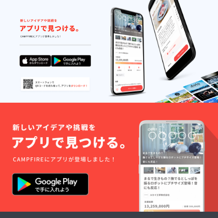
リーン1
枚 サイ
ズ：
M・L・
XL ※ご
希望の
サイズ
をお選
びくだ
さい。
◯アー
ティス
ト写真
12枚 ※
クラウ
ドファ
ンディ
ング限
定販売
◯ラ
バーバ
ンド黒1
個・青1
個 ◯缶
バッチ3
個入
セット
※送料込