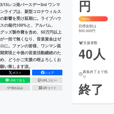
円
3/15レコ発バースデー3rd ワンマ
まちづくり・地域活性化
ンライブは、新型コロナウィルス
の影響を受け延期に。ライブハウ
100%
スの箱代100%と、アルバム、
CAMPFIRE for Social Good
CAMPFIRE Creation
目標金額は
500,000円
グッズ製作費を含め、50万円以上
CAMPFIREふるさと納税
machi-ya
コミュニティ
が一括で無くなり、音楽資金はゼ
支援者数
ロに。ファンの皆様、ワンマン延
40
人
期実現と今後の音楽活動継続のた
め、どうかご支援の程よろしくお
願い致します涙。
募集終了まで残
ポスト
シェア
り
LINEで送る
URLコピー
終了
埋め込み
QRコード