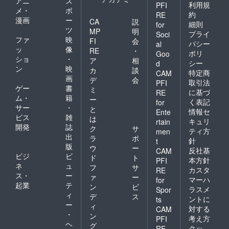
アニ
ス
利用規
PFI
メ・
ポ
約
RE
漫画
ー
CA
説
細則
for
ツ
MP
明
プライ
Soci
ファ
映
FI
会
バシー
al
ッ
像
RE
・
ポリ
Goo
ショ
・
ア
相
シー
d
ン
映
カ
談
特定商
CAM
画
デ
会
取引法
PFI
ゲー
書
ミ
に基づ
RE
ム・
籍
ー
く表記
for
サー
・
と
情報セ
Ente
ビス
雑
は
キュリ
rtain
開発
誌
ク
サ
ティ方
men
出
ラ
ポ
針
t
版
ウ
ー
反社基
CAM
ビジ
ビ
ド
ト
本方針
PFI
ネ
ュ
フ
サ
カスタ
RE
ス・
ー
ァ
ー
マーハ
for
起業
テ
ン
ビ
ラスメ
Spor
ィ
デ
ス
ントに
ts
ー
ィ
対する
CAM
・
ン
考え方
PFI
ヘ
グ
クッ
RE