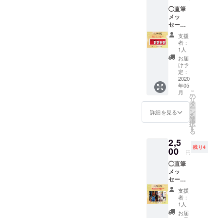
名や
◯直筆
ニック
メッ
ネーム
セージ
など）
カード
をご入
支援
をお届
力お願
者：
けしま
いしま
1人
す♡
す。 ※
お届
メッ
クラウ
け予
セージ
ドファ
定：
カード
2020
ンディ
年05
にお客
ング限
こ
月
様のお
定 ◯犬
の
リ
名前を
塚ロゴ
タ
ー
書きま
【トー
ン
詳細を見る
を
す。 備
トバッ
選
択
考欄に
グ】1点
す
る
ご希望
※送料込
2,5
のお名
みの金
残り4
前（本
00
額で
円
名や
す。
◯直筆
ニック
メッ
ネーム
セージ
など）
カード
をご入
支援
をお届
力お願
者：
けしま
いしま
1人
す♡
す。 ※
お届