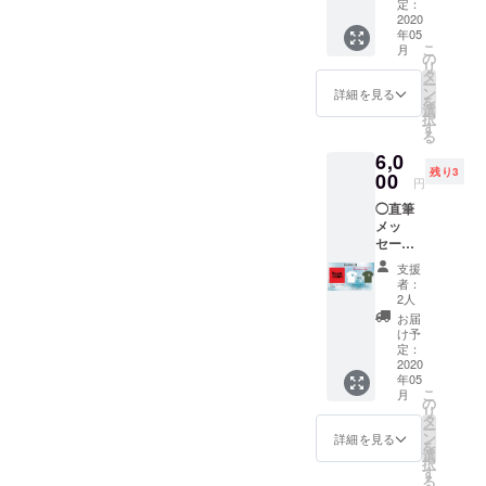
セージ
ドファ
定：
12枚 ※
カード
2020
ンディ
クラウ
年05
にお客
ング限
ドファ
こ
月
様のお
定 CD
の
ンディ
リ
名前を
セット
タ
ング限
ー
書きま
◯3/15
ン
定 ※送
詳細を見る
を
す。 備
リリー
選
料込み
択
考欄に
スの初
す
の金額
る
ご希望
アルバ
です。
6,0
のお名
ム
残り3
前（本
00
【TRAJ
円
名や
ECTOR
◯直筆
ニック
Y】11
メッ
ネーム
曲入 1
セージ
など）
枚（プ
カード
をご入
レス
支援
をお届
力お願
CD）
者：
けしま
いしま
◯3rdシ
2人
す♡
す。 ※
ングル
お届
メッ
クラウ
【Craz
け予
セージ
ドファ
定：
y
カード
2020
ンディ
Love】
年05
にお客
ング限
3曲入 1
こ
月
様のお
定 ◯犬
の
枚（プ
リ
名前を
塚ロゴ
タ
レス
ー
書きま
【Tシャ
ン
CD）
詳細を見る
を
す。 備
ツ】ホ
選
◯2ndシ
択
考欄に
ワイト1
す
ングル
る