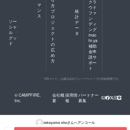
クラ
マ
方
ウド
ン
プ
統
ファ
ス
ロ
計
ン
ソー
ジ
デ
ディ
シャ
ェ
ー
ング
ル
ク
タ
mac
グッ
ト
hi-ya
ド
の
補助
広
金申
め
請サ
方
ポー
ト
「QRコード」は株式会社デンソーウェーブの登録商標です。
© CAMPFIRE,
会社概
採用情
パートナー
Inc.
要
報
募集
takayama sho
さんへアンコール