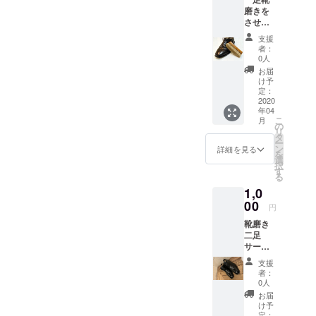
磨きを
させて
いただ
支援
きま
者：
す。 お
0人
礼の
お届
メール
け予
の方を
定：
させて
2020
年04
いただ
こ
月
きま
の
リ
す！
タ
ー
ン
詳細を見る
を
選
択
す
る
1,0
00
円
靴磨き
二足
サービ
ス お礼
支援
のメー
者：
ルをさ
0人
せてい
お届
ただき
け予
ます！
定：