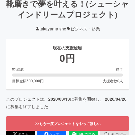
靴磨きで夢を叶える！(シューシャ
インドリームプロジェクト)
takayama sho
ビジネス・起業
現在の支援総額
0
円
終了
0
%達成
目標金額
500,000
円
支援者数
0
人
このプロジェクトは、
2020/03/13
に募集を開始し、
2020/04/20
に募集を終了しました
もう一度プロジェクトをやってほしい
ポスト
シェア
LINEで送る
URLコピー