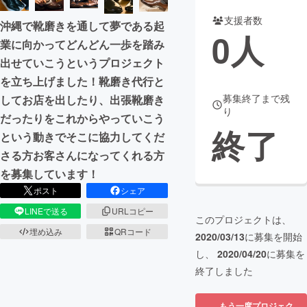
支援者数
沖縄で靴磨きを通して夢である起
まちづくり・地域活性化
0
人
業に向かってどんどん一歩を踏み
出せていこうというプロジェクト
CAMPFIRE for Social Good
CAMPFIRE Creation
を立ち上げました！靴磨き代行と
CAMPFIREふるさと納税
machi-ya
コミュニティ
募集終了まで残
してお店を出したり、出張靴磨き
り
だったりをこれからやっていこう
終了
という動きでそこに協力してくだ
さる方お客さんになってくれる方
を募集しています！
ポスト
シェア
LINEで送る
URLコピー
このプロジェクトは、
埋め込み
QRコード
2020/03/13
に募集を開始
し、
2020/04/20
に募集を
終了しました
もう一度プロジェク