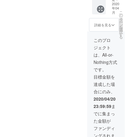
2020
年04
こ
月
の
リ
タ
ー
ン
詳細を見る
を
選
択
す
る
このプロ
ジェクト
は、All-or-
Nothing方式
です。
目標金額を
達成した場
合にのみ、
2020/04/20
23:59:59
ま
でに集まっ
た金額が
ファンディ
ングされま