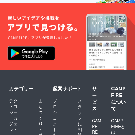
カテゴリー
起案サポート
サ
CAMP
ー
FIRE
テク
ま
プ
ス
ビ
につい
ノロ
ち
ロ
タ
ス
て
ジー
づ
ジ
ッ
・ガ
く
ェ
フ
CAM
CAMP
ジェ
り
ク
に
PFI
FIREと
ット
・
ト
相
RE
は
地
を
談