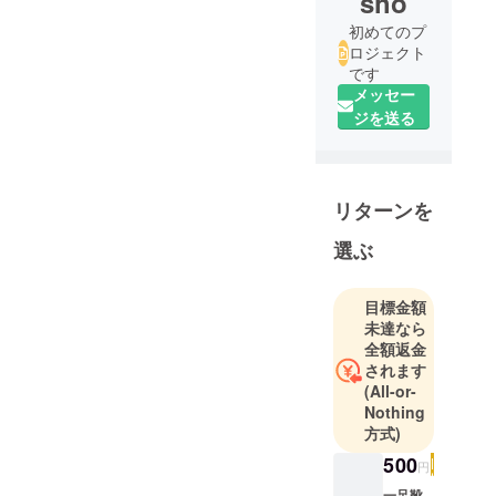
sho
初めてのプ
ロジェクト
です
メッセー
ジを送る
リターンを
選ぶ
目標金額
未達なら
全額返金
されます
(All-or-
Nothing
方式)
500
円
一足靴