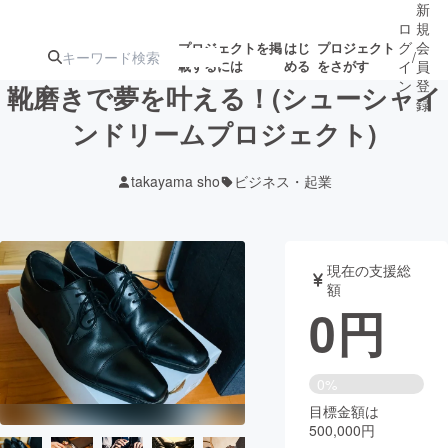
新
ロ
規
グ
会
プロジェクトを掲
はじ
プロジェクト
/
載するには
める
をさがす
イ
員
ン
登
靴磨きで夢を叶える！(シューシャイ
録
ンドリームプロジェクト)
人気のプロ
注目のリ
注目の新着プロ
募集終了が近いプ
もうすぐ公開
takayama sho
ビジネス・起業
ジェクト
ターン
ジェクト
ロジェクト
されます
アート・写真
音楽
現在の支援総
額
0
円
テクノロジー・ガジェット
ゲーム・サ
映像・映画
書籍・雑誌
0%
目標金額は
500,000円
ビジネス・起業
チャレンジ