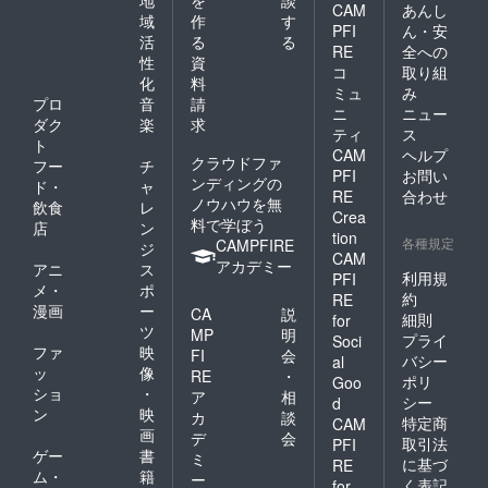
CAM
あんし
域
作
す
PFI
ん・安
活
る
る
RE
全への
性
資
コ
取り組
化
料
ミュ
み
プロ
音
請
ニ
ニュー
ダク
楽
求
ティ
ス
ト
CAM
ヘルプ
クラウドファ
フー
チ
PFI
お問い
ンディングの
ド・
ャ
RE
合わせ
ノウハウを無
飲食
レ
Crea
料で学ぼう
店
ン
tion
各種規定
CAMPFIRE
ジ
CAM
アカデミー
アニ
ス
利用規
PFI
メ・
ポ
約
RE
漫画
ー
CA
説
細則
for
ツ
MP
明
プライ
Soci
ファ
映
FI
会
バシー
al
ッ
像
RE
・
ポリ
Goo
ショ
・
ア
相
シー
d
ン
映
カ
談
特定商
CAM
画
デ
会
取引法
PFI
ゲー
書
ミ
に基づ
RE
ム・
籍
ー
く表記
for