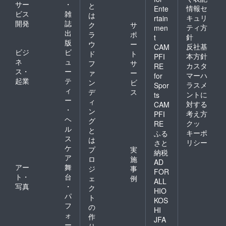
サー
・
と
情報セ
Ente
ビス
雑
は
キュリ
rtain
開発
誌
ク
サ
ティ方
men
出
ラ
ポ
針
t
版
ウ
ー
反社基
CAM
ビジ
ビ
ド
ト
本方針
PFI
ネ
ュ
フ
サ
カスタ
RE
ス・
ー
ァ
ー
マーハ
for
起業
テ
ン
ビ
ラスメ
Spor
ィ
デ
ス
ントに
ts
ー
ィ
対する
CAM
・
ン
考え方
PFI
ヘ
グ
クッ
RE
ル
と
キーポ
ふる
ス
は
リシー
さと
ケ
プ
実
納税
ア
ロ
施
AD
アー
舞
ジ
事
FOR
ト・
台
ェ
例
ALL
写真
・
ク
HIO
パ
ト
KOS
フ
の
HI
ォ
作
JFA
ー
り