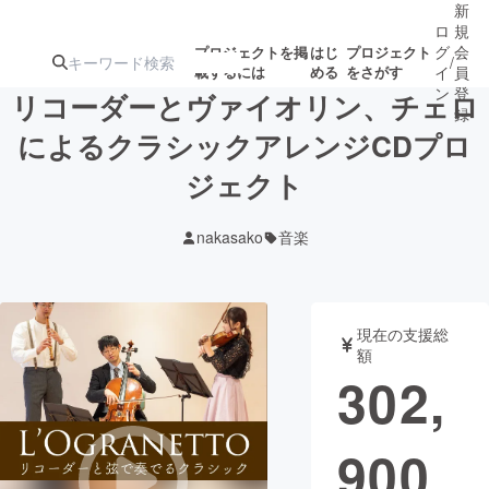
新
ロ
規
グ
会
プロジェクトを掲
はじ
プロジェクト
/
載するには
める
をさがす
イ
員
ン
登
リコーダーとヴァイオリン、チェロ
録
によるクラシックアレンジCDプロ
ジェクト
人気のプロ
注目のリ
注目の新着プロ
募集終了が近いプ
もうすぐ公開
ジェクト
ターン
ジェクト
ロジェクト
されます
nakasako
音楽
アート・写真
音楽
現在の支援総
テクノロジー・ガジェット
ゲーム・サ
額
302,
映像・映画
書籍・雑誌
900
ビジネス・起業
チャレンジ