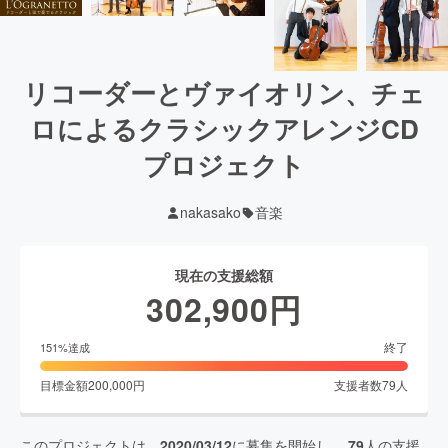
リコーダーとヴァイオリン、チェ
ロによるクラシックアレンジCD
プロジェクト
nakasako
音楽
現在の支援総額
302,900
円
終了
151
%達成
目標金額
200,000
円
支援者数
79
人
このプロジェクトは、
2020/03/12
に募集を開始し、
79
人の支援