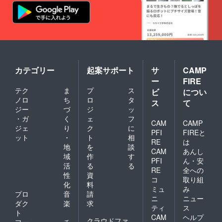
カテゴリー
起案サポート
サ
CAMP
ー
FIRE
テク
ま
プ
ス
ビ
につい
ノロ
ち
ロ
タ
ス
て
ジー
づ
ジ
ッ
・ガ
く
ェ
フ
CAM
CAMP
ジェ
り
ク
に
PFI
FIREと
ット
・
ト
相
RE
は
地
を
談
CAM
あんし
域
作
す
PFI
ん・安
活
る
る
RE
全への
性
資
コ
取り組
化
料
ミュ
み
プロ
音
請
ニ
ニュー
ダク
楽
求
ティ
ス
ト
CAM
ヘルプ
クラウドファ
フー
チ