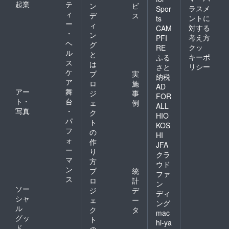
起業
テ
ン
ビ
ラスメ
Spor
ィ
デ
ス
ントに
ts
ー
ィ
対する
CAM
・
ン
考え方
PFI
ヘ
グ
クッ
RE
ル
と
キーポ
ふる
ス
は
リシー
さと
ケ
プ
実
納税
ア
ロ
施
AD
アー
舞
ジ
事
FOR
ト・
台
ェ
例
ALL
写真
・
ク
HIO
パ
ト
KOS
フ
の
HI
ォ
作
JFA
ー
り
クラ
マ
方
ウド
ン
プ
統
ファ
ス
ロ
計
ン
ソー
ジ
デ
ディ
シャ
ェ
ー
ング
ル
ク
タ
mac
グッ
ト
hi-ya
ド
の