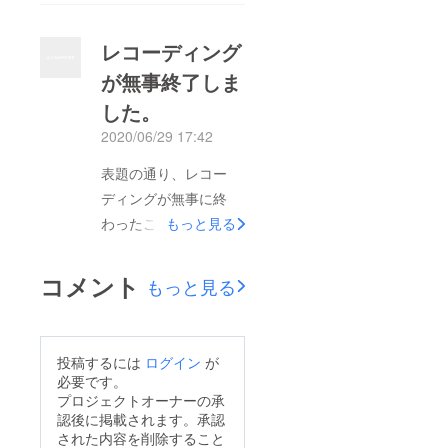
レコーディング
が無事終了しま
した。
2020/06/29 17:42
表題の通り、レコー
ディングが無事に終
わったことをご報告致
もっと見る
します。最終的な収録
曲は以下の通りです。
コメント
もっと見る
Vivace Brillanteお前が
欲しいアラゴネーズハ
バネラ第1幕への前奏
投稿するには
ログイン
が
曲ポロヴェツ人の踊り
必要です。
III. 若い王子と王女行
プロジェクトオーナーの承
認後に掲載されます。承認
進曲中国の踊り花のワ
された内容を削除すること
ルツシチリアーノエン