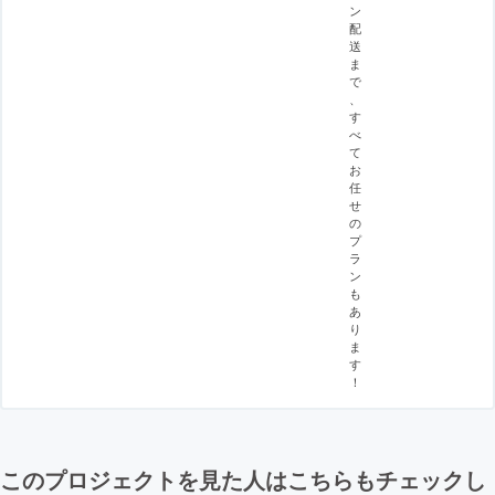
ン
配
送
ま
で
、
す
べ
て
お
任
せ
の
プ
ラ
ン
も
あ
り
ま
す
！
このプロジェクトを見た人はこちらもチェックし