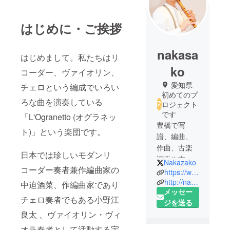
はじめに・ご挨拶
nakasa
はじめまして。私たちはリ
ko
コーダー、ヴァイオリン、
愛知県
チェロという編成でいろい
初めてのプ
ろな曲を演奏している
ロジェクト
です
「L'Ogranetto (オグラネッ
豊橋で写
ト)」という楽団です。
譜、編曲、
作曲、古楽
日本では珍しいモダンリ
演奏や古学
Nakazako
コーダー奏者兼作編曲家の
研究を生業
https://www.youtube.com/channel/UCKW_hLWry2e3ZZbZZM3bD1g
としていま
http://nakasako.jp/
中迫酒菜、作編曲家であり
メッセー
す。TVや
チェロ奏者でもある小野江
ジを送る
ゲーム、ア
良太 、ヴァイオリン・ヴィ
ニメのBGM
などのお仕
オラ奏者として活動する宇