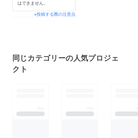
はできません。
ターテイナーアニトラ
※投稿する際の注意点
の踊りII. Allegretto, un
poco scherzando地味
に難しい曲 第１番只
今ジャケットなど印刷
物のデザイン作業をし
ています。お届けまで
同じカテゴリーの人気プロジェ
もうしばらくお待ち下
クト
さい。