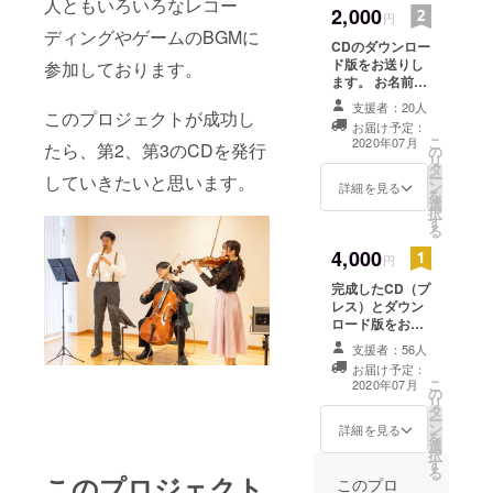
人ともいろいろなレコー
early musical
2,000
円
instruments.
ディングやゲームのBGMに
CDのダウンロー
I usually
ド版をお送りし
参加しております。
work for TV,
ます。 お名前を
CDのブックレッ
games, and
支援者：20人
このプロジェクトが成功し
トに記載しま
animations.
お届け予定：
す。 ※支援時、
こ
2020年07月
たら、第2、第3のCDを発行
の
I love photos
必ず備考欄にご
リ
タ
希望のお名前を
with both of
ー
していきたいと思います。
ン
ご記入くださ
詳細を見る
を
large format
選
い。
択
す
and digital.
る
4,000
円
完成したCD（プ
レス）とダウン
ロード版をお届
けします。 お名
支援者：56人
前をCDのブック
お届け予定：
レットに記載し
こ
2020年07月
の
ます。 ※支援
リ
タ
時、必ず備考欄
ー
ン
にご希望のお名
詳細を見る
を
選
前をご記入くだ
択
す
さい。
る
このプロジェクト
このプロ