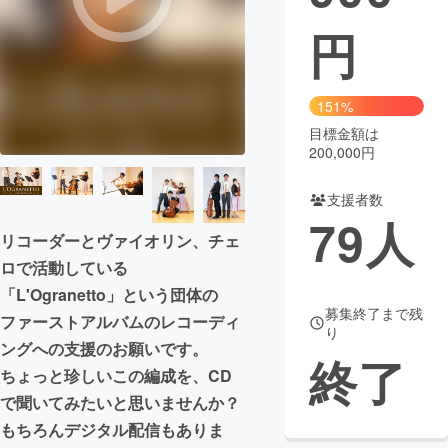
円
まちづくり・地域活性化
CAMPFIRE for Social Good
CAMPFIRE Creation
151%
CAMPFIREふるさと納税
machi-ya
コミュニティ
目標金額は
200,000円
支援者数
79
人
リコーダーとヴァイオリン、チェ
ロで活動している
「L'Ogranetto」という団体の
募集終了まで残
ファーストアルバムのレコーディ
り
ングへの支援のお願いです。
終了
ちょっと珍しいこの編成を、CD
で聞いてみたいと思いませんか？
もちろんデジタル配信もありま