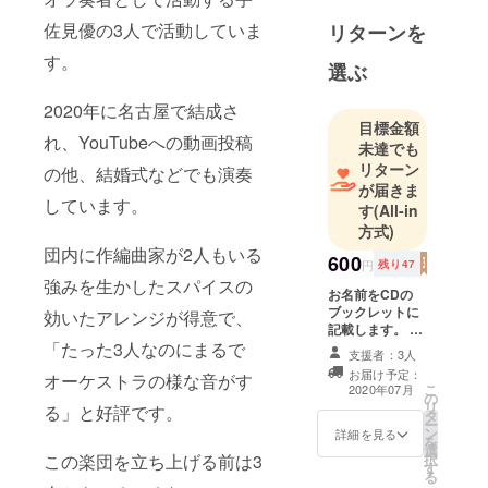
事や、オー
佐見優の3人で活動していま
リターンを
ケストラの
す。
楽譜を書く
選ぶ
お仕事が多
2020年に名古屋で結成さ
いです。
目標金額
趣味は写
れ、YouTubeへの動画投稿
未達でも
真。大判か
リターン
の他、結婚式などでも演奏
らデジタル
が届きま
しています。
まで使って
す
(All-in
方式)
います。
団内に作編曲家が2人もいる
I work on
600
円
残り47
writing music
強みを生かしたスパイスの
お名前をCDの
sheets,
ブックレットに
効いたアレンジが得意で、
orchestra
記載します。 ※
「たった3人なのにまるで
支援時、必ず備
arrangement
支援者：3人
考欄にご希望の
s,
お届け予定：
オーケストラの様な音がす
お名前をご記入
こ
2020年07月
の
composing,
ください。
リ
る」と好評です。
タ
early music
ー
ン
詳細を見る
を
study and
選
この楽団を立ち上げる前は3
択
す
playing the
る