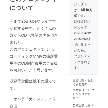
ジェクト
について
は、
All-In方
式
です。
今までYouTubeやライブで
目標金額に
関わらず、
活動する中で、たくさんの
2020/04/12
方からCD化希望の声を頂き
23:59:59
ま
ました。
でに集まっ
このプロジェクトでは、レ
た金額が
コーディングやMVの撮影費
ファンディ
ングされま
用等のCD制作費用のご支援
す。
をお願いしたく思います。
支援に関するよ
収録予定曲は以下の通りで
くある質問
す。
手数料はいく
らかかります
か？
・オペラ「カルメン」より
数曲
目標金額に届