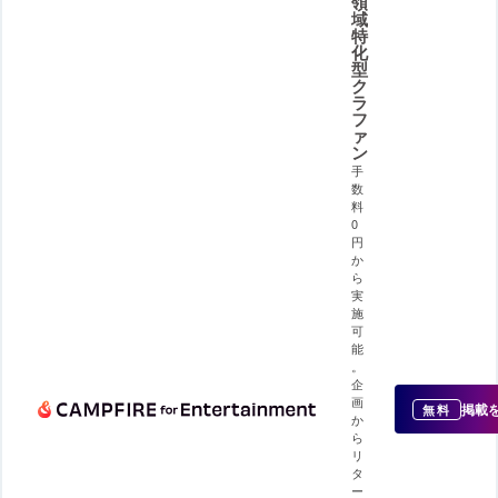
領
域
特
化
型
ク
ラ
フ
ァ
ン
手
数
料
0
円
か
ら
実
施
可
能
。
企
画
掲載
無料
か
ら
リ
タ
ー