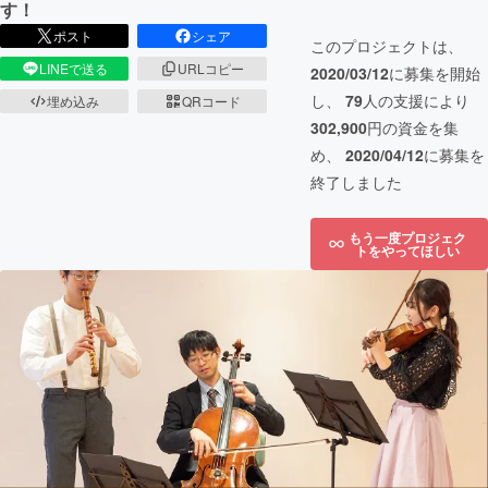
す！
ポスト
シェア
このプロジェクトは、
LINEで送る
URLコピー
2020/03/12
に募集を開始
し、
79
人の支援により
埋め込み
QRコード
302,900
円の資金を集
め、
2020/04/12
に募集を
終了しました
もう一度プロジェク
トをやってほしい