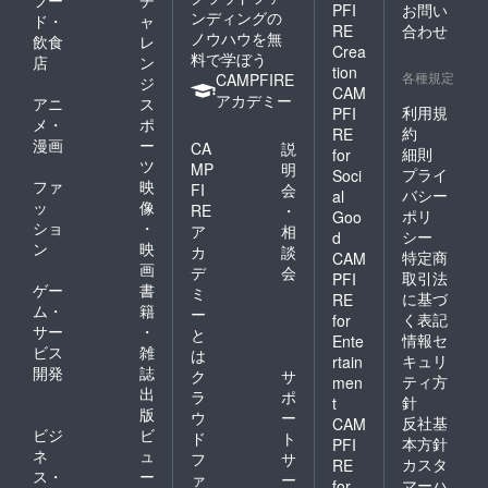
PFI
お問い
ンディングの
ド・
ャ
RE
合わせ
ノウハウを無
飲食
レ
Crea
料で学ぼう
店
ン
tion
各種規定
CAMPFIRE
ジ
CAM
アカデミー
アニ
ス
利用規
PFI
メ・
ポ
約
RE
漫画
ー
CA
説
細則
for
ツ
MP
明
プライ
Soci
ファ
映
FI
会
バシー
al
ッ
像
RE
・
ポリ
Goo
ショ
・
ア
相
シー
d
ン
映
カ
談
特定商
CAM
画
デ
会
取引法
PFI
ゲー
書
ミ
に基づ
RE
ム・
籍
ー
く表記
for
サー
・
と
情報セ
Ente
ビス
雑
は
キュリ
rtain
開発
誌
ク
サ
ティ方
men
出
ラ
ポ
針
t
版
ウ
ー
反社基
CAM
ビジ
ビ
ド
ト
本方針
PFI
ネ
ュ
フ
サ
カスタ
RE
ス・
ー
ァ
ー
マーハ
for