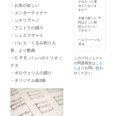
かなかった場
・お前が欲しい
合どうなりま
すか？
・エンターテイナー
支援で困った
・シチリアーノ
時はどこに相
談したらいい
・アニトラの踊り
ですか？
・シェエラザード
ヘルプページを
・バレエ「くるみ割り人
見る
形」より数曲
・C. P. E. バッハのトリオソ
このプロジェクト
の問題報告は
こち
ナタ
ら
よりお問い合わ
・ポロヴェツ人の踊り
せください
・オリジナル曲2曲