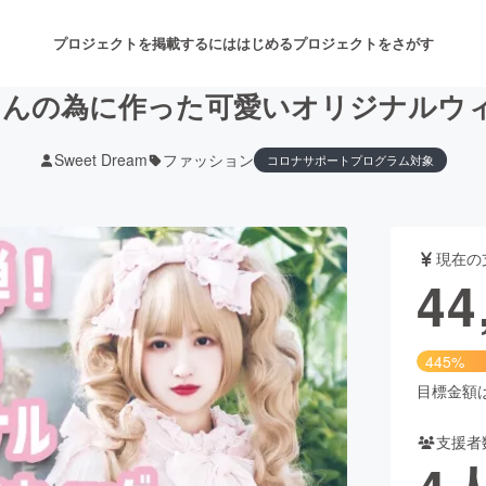
プロジェクトを掲載するには
はじめる
プロジェクトをさがす
さんの為に作った可愛いオリジナルウ
Sweet Dream
ファッション
コロナサポートプログラム対象
注目のリターン
注目の新着プロジェクト
募集終了が近いプロジェクト
も
現在の
音楽
舞台・パフォーマンス
44
ゲーム・サービス開発
フード・飲食店
445%
書籍・雑誌出版
アニメ・漫画
目標金額は1
支援者
チャレンジ
ビューティー・ヘルスケ