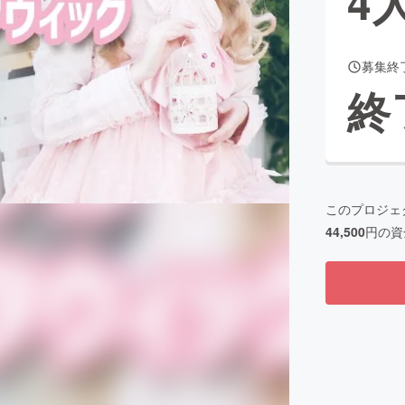
4
募集終
CAMPFIRE for Social Good
CAMPFIRE Creation
終
CAMPFIREふるさと納税
machi-ya
コミュニティ
このプロジェ
44,500
円の資