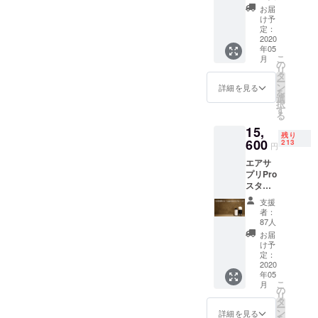
OFF】
お届
的として株
同梱
け予
式会社Le
品： エ
定：
アサプ
2020
Furo設立
年05
リ本体
こ
代表取締役
月
専用
の
リ
シェー
タ
ー
ル温泉
ン
詳細を見る
を
（750m
選
択
l) 2本 ※
す
る
一般販
15,
売予定
残り
価格：
600
213
円
19,200
エアサ
円 ※送
プリPro
料込
スター
ター
支援
セット
者：
x1台
87人
【40％
お届
OFF】
け予
同梱
定：
品： エ
2020
年05
アサプ
こ
月
リPro本
の
リ
体 × 1台
タ
ー
専用
ン
詳細を見る