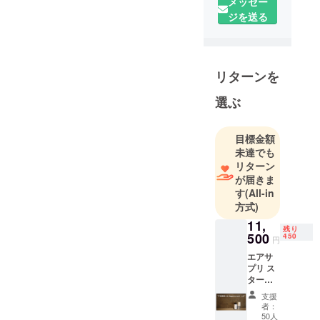
方が良いでしょうか。
メッセー
学商学部卒
ために、温泉発
のでこちらにてご回答
ジを送る
細かい内容となります
業後
生装置のメンテ
させて頂きます。
双日、ブ
が、よろしくお願い申
ナンスを行って
ルームバー
し上げます。。
いただくこと、
Q. 追加で今後専用
グを経て
その日のうちに
リターンを
シェールなどは購入で
2006年から
シェール温泉は
きるのでしょうか？
バークレイ
選ぶ
残さず使い切っ
ズキャピタ
て頂くこと、お
ル証券、JP
A. トージストア
目標金額
届け後１ヶ月の
モルガン証
（https://to-ji.jp/）にて
未達でも
消費期限を設け
券にて一貫
今後販売を予定してお
リターン
して市場部
させていただい
が届きま
ります。
門における
す
(All-in
ております。保
全国各地の様々な源
方式)
デリバティ
管方法につきま
泉の種類も今後増えて
ブを用いた
11,
しては、直射日
残り
いく予定でございま
500
450
リスク管理
円
光のあたらない
す。
業務を担当
エアサ
涼しい場所での
プリ ス
後
保管をしていた
ター
2012年：湯
ター
だきますようお
支援
治場と温泉
セット
者：
願い致します。
【40%
の開発を目
50人