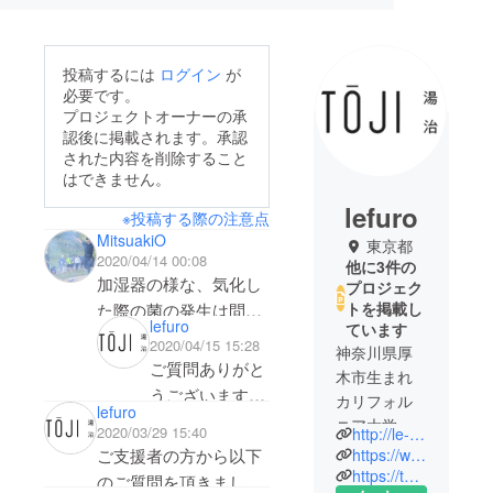
投稿するには
ログイン
が
必要です。
プロジェクトオーナーの承
認後に掲載されます。承認
された内容を削除すること
はできません。
lefuro
※投稿する際の注意点
MitsuakiO
東京都
2020/04/14 00:08
他に3件の
加湿器の様な、気化し
プロジェク
トを掲載し
た際の菌の発生は問題
lefuro
ています
なさそうでしょうか。
2020/04/15 15:28
神奈川県厚
シェール温泉を使い切
ご質問ありがと
木市生まれ
る事でそれは対処可と
うございます。
カリフォル
lefuro
いう事ですかね。消費
ご認識の通りで
ニア大学経
2020/03/29 15:40
http://le-furo.com/
期限がある事はその辺
す。より安全に
済学部及び
https://www.youtube.com/watch?v=usc3Ye0sYvg
ご支援者の方から以下
のリスク回避と考えた
慶應義塾大
使っていただく
https://to-ji.jp/collections/category_all-product
のご質問を頂きました