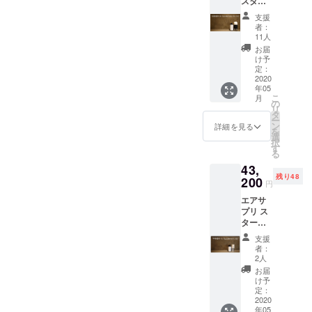
スター
価格：
ター
38,400
支援
セット
円
者：
x2台
11人
【50％
お届
OFF】
け予
同梱
定：
品： エ
2020
年05
アサプ
こ
月
リpro本
の
リ
体 × 2台
タ
ー
専用
ン
詳細を見る
を
シェー
選
択
ル温泉
す
る
（750m
43,
l） x4本
残り48
※送料込
200
円
み価格
エアサ
一般販
プリ ス
売予定
ター
価格：
ター
52,000
支援
セット
円
者：
x5台
2人
【55％
お届
OFF】
け予
同梱
定：
品： エ
2020
年05
アサプ