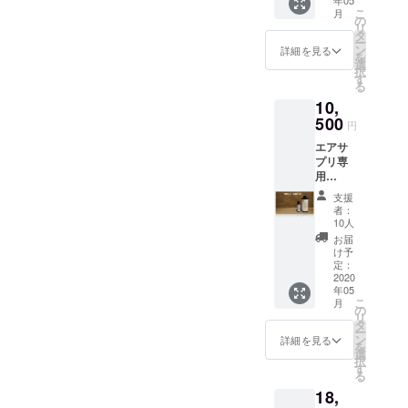
年05
大きい
み放題
こ
月
サイズ
※ 住所
の
リ
のボト
非公開
タ
ー
ル x ２
につき
ン
詳細を見る
を
本にな
購入者
選
択
りま
の方に
す
る
す。 ※
追って
10,
必ず冷
場所は
蔵保存
500
メール
円
してく
にてご
エアサ
ださ
連絡い
プリ専
い。 ※
たしま
用
専用の
す。
シェー
エアサ
※ チ
支援
ル温泉
プリ本
ケット
者：
(750ml)
体が必
配送は
10人
× ５本
要で
ござい
お届
【30%
す。 ※
ませ
け予
OFF】 ※
送料込
定：
ん。
写真の
2020
み価格
メール
年05
大きい
一般販
にてご
こ
月
サイズ
売予定
の
予約日
リ
のボト
価格:
タ
時を承
ー
ル x ５
6,000円
ン
りま
詳細を見る
を
本にな
選
す。
択
りま
す
※ 有効
る
す。 ※
期限
18,
必ず冷
２０２