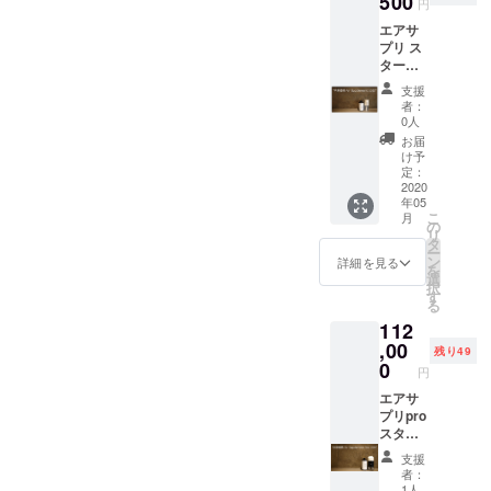
500
円
料込み
エアサ
価格 一
プリ ス
般販売
ター
予定価
ター
格：
支援
セット
130,000
者：
x10台
円
0人
【57％
お届
OFF】
け予
同梱
定：
品： エ
2020
年05
アサプ
こ
月
リ本体
の
リ
× 10台
タ
ー
専用
ン
詳細を見る
を
シェー
選
択
ル温泉
す
る
（750m
112
l） x20
本 ※送
,00
残り49
料込み
0
円
価格 一
般販売
エアサ
予定価
プリpro
格：
スター
192,000
ター
支援
円
セット
者：
x10台
1人