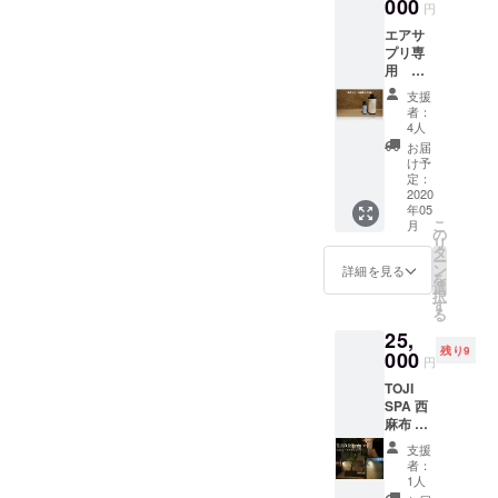
蔵保存
000
０年７
円
してく
月３１
エアサ
ださ
日まで
プリ専
い。 ※
用
専用の
シェー
エアサ
支援
ル温泉
プリ機
者：
(750ml)
本体が
4人
x 10本
必要で
お届
【40%
す。 ※
け予
OFF】 ※
送料込
定：
写真の
2020
み価格
年05
大きい
一般販
こ
月
サイズ
売予定
の
リ
のボト
価格
タ
ー
ルにな
15,000
ン
詳細を見る
を
りま
円
選
択
す。 ※
す
る
専用の
25,
エアサ
残り9
プリ機
000
円
本体が
TOJI
必要で
SPA 西
す。 ※
麻布
送料込
初回限
み価格
支援
定体験
一般販
者：
プラン
売予定
1人
エアサ
価格