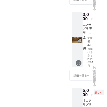
を
リを取
選
択
り入れ
す
る
たTOJI
3,0
SPA鎌
倉の
00
円
TOJIス
エアサ
パ体験
プリ 専
（120
用
分）
シェー
・ミ
支援
ル温泉
ネラル
者：
750ml ×
ウォー
2人
1本 ※写
ター、
お届
真の大
白湯、
け予
きいサ
ルフロ
定：
イズの
2020
ミネラ
年05
ボトル
ル水飲
こ
月
になり
み放題
の
リ
ます。
※ 通常
タ
ー
※必ず冷
体験価
ン
詳細を見る
を
蔵保存
格：
選
択
してく
4950円
す
る
ださ
（税
5,0
い。 ※
込）
残り41
専用の
00
※ 鎌倉
円
エアサ
市小町
【エア
プリ発
2-6-15
サプリ
生機本
※ チ