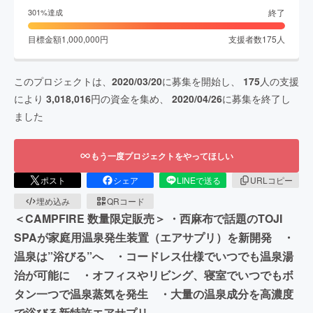
終了
301
%達成
目標金額
1,000,000
円
支援者数
175
人
このプロジェクトは、
2020/03/20
に募集を開始し、
175
人の支援
により
3,018,016
円の資金を集め、
2020/04/26
に募集を終了し
ました
もう一度プロジェクトをやってほしい
ポスト
シェア
LINEで送る
URLコピー
埋め込み
QRコード
＜CAMPFIRE 数量限定販売＞ ・西麻布で話題のTOJI
SPAが家庭用温泉発生装置（エアサプリ）を新開発 ・
温泉は”浴びる”へ ・コードレス仕様でいつでも温泉湯
治が可能に ・オフィスやリビング、寝室でいつでもボ
タン一つで温泉蒸気を発生 ・大量の温泉成分を高濃度
で浴びる新特許エアサプリ