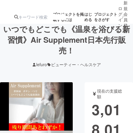
新
ロ
規
グ
会
プロジェクトを掲
はじ
プロジェクト
/
載するには
める
をさがす
イ
員
ン
登
いつでもどこでも《温泉を浴びる新
録
習慣》Air Supplement日本先行販
売！
人気のプロ
注目のリ
注目の新着プロ
募集終了が近いプ
もうすぐ公開
ジェクト
ターン
ジェクト
ロジェクト
されます
lefuro
ビューティー・ヘルスケア
アート・写真
音楽
現在の支援総
テクノロジー・ガジェット
ゲーム・サ
額
3,01
映像・映画
書籍・雑誌
8,01
ビジネス・起業
チャレンジ