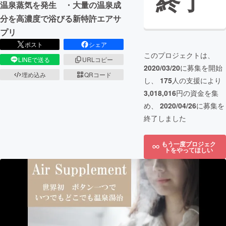
終了
温泉蒸気を発生 ・大量の温泉成
分を高濃度で浴びる新特許エアサ
プリ
ポスト
シェア
このプロジェクトは、
LINEで送る
URLコピー
2020/03/20
に募集を開始
埋め込み
QRコード
し、
175
人の支援により
3,018,016
円の資金を集
め、
2020/04/26
に募集を
終了しました
もう一度プロジェク
トをやってほしい