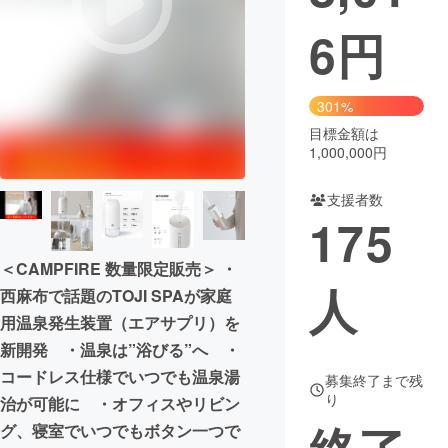
6
円
まちづくり・地域活性化
CAMPFIRE for Social Good
CAMPFIRE Creation
301%
CAMPFIREふるさと納税
machi-ya
コミュニティ
目標金額は
1,000,000円
支援者数
175
＜CAMPFIRE 数量限定販売＞ ・
人
西麻布で話題のTOJI SPAが家庭
用温泉発生装置（エアサプリ）を
新開発 ・温泉は”浴びる”へ ・
コードレス仕様でいつでも温泉湯
募集終了まで残
り
治が可能に ・オフィスやリビン
グ、寝室でいつでもボタン一つで