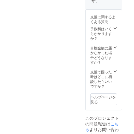
す。
ンディ
ショニ
ング
支援に関するよ
マッ
くある質問
サージ
60分
手数料はいく
※ 完全
らかかります
会員制
か？
で通常
入会金
目標金額に届
300,000
かなかった場
円、月
合どうなりま
額利用
すか？
料
100,000
支援で困った
円と
時はどこに相
なって
談したらいい
おりま
ですか？
す。
※ 住所
ヘルプページを
非公開
見る
につき
購入者
の方に
このプロジェクト
追って
の問題報告は
こち
場所は
メール
ら
よりお問い合わ
にてご