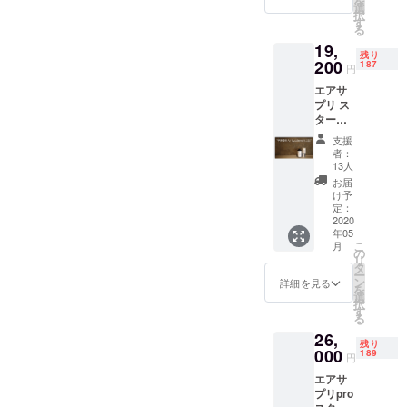
を
シェー
選
択
ル温泉
す
る
（750m
19,
l） x2本
残り
※送料込
200
187
円
み価格
エアサ
一般販
プリ ス
売予定
ター
価格：
ター
26,000
支援
セット
円
者：
x2台
13人
【45％
お届
OFF】
け予
同梱
定：
品： エ
2020
年05
アサプ
こ
月
リ本体
の
リ
× 2台 専
タ
ー
用
ン
詳細を見る
を
シェー
選
択
ル温泉
す
る
（750m
26,
l） x4本
残り
※送料込
000
189
円
み価格
エアサ
一般販
プリpro
売予定