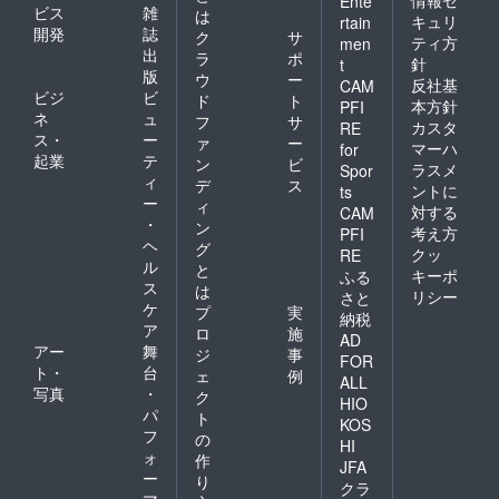
Ente
ビス
雑
は
キュリ
rtain
開発
誌
ク
サ
ティ方
men
出
ラ
ポ
針
t
版
ウ
ー
反社基
CAM
ビジ
ビ
ド
ト
本方針
PFI
ネ
ュ
フ
サ
カスタ
RE
ス・
ー
ァ
ー
マーハ
for
起業
テ
ン
ビ
ラスメ
Spor
ィ
デ
ス
ントに
ts
ー
ィ
対する
CAM
・
ン
考え方
PFI
ヘ
グ
クッ
RE
ル
と
キーポ
ふる
ス
は
リシー
さと
ケ
プ
実
納税
ア
ロ
施
AD
アー
舞
ジ
事
FOR
ト・
台
ェ
例
ALL
写真
・
ク
HIO
パ
ト
KOS
フ
の
HI
ォ
作
JFA
ー
り
クラ
マ