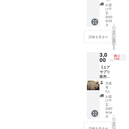
【57％
お届
OFF】
け予
同梱
定：
品： エ
2020
年05
アサプ
こ
月
リpro本
の
リ
体 × 10
タ
ー
台 専用
ン
詳細を見る
を
シェー
選
択
ル温泉
す
る
（750m
3,0
l） x20
残り
本 ※送
00
100
円
料込み
【エア
価格 一
サプリ
般販売
販売記
予定価
念】
格：
支援
TOJI
260,000
者：
SPA
円
0人
鎌倉
お届
初回限
け予
定体験
定：
プラン
2020
年04
【40％
こ
月
OFF】
の
リ
・エ
タ
ー
アサプ
ン
詳細を見る