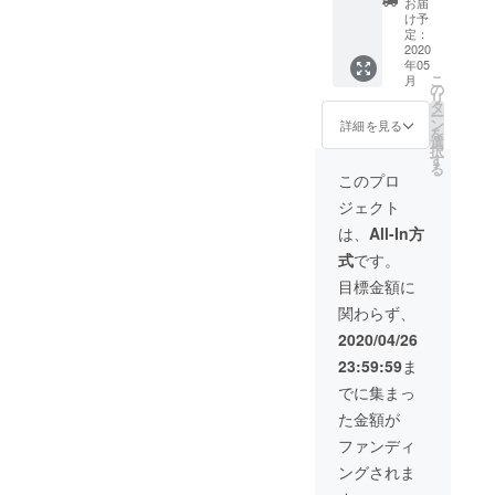
お届
プリシ
30,000
け予
ステム
円
定：
を用い
2020
年05
た完全
こ
月
会員制
の
リ
のTOJI
タ
ー
SPA西
ン
詳細を見る
を
麻布
選
択
プレミ
す
る
アム会
このプロ
員の体
ジェクト
験チ
ケッ
は、
All-In方
ト。 隠
式
です。
れ家サ
ロンに
目標金額に
て、エ
関わらず、
アサプ
リの真
2020/04/26
髄を知
23:59:59
ま
ること
ができ
でに集まっ
ます。
た金額が
【内
容】
ファンディ
TOJI
ングされま
SPA 60
分 + コ