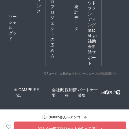
方
ウド
ン
プ
統
ファ
ス
ロ
計
ン
ソー
ジ
デ
ディ
シャ
ェ
ー
ング
ル
ク
タ
mac
グッ
ト
hi-ya
ド
の
補助
広
金申
め
請サ
方
ポー
ト
「QRコード」は株式会社デンソーウェーブの登録商標です。
© CAMPFIRE,
会社概
採用情
パートナー
Inc.
要
報
募集
lefuro
さんへアンコール
もう一度プロジェクトをやってほしい