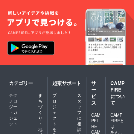
カテゴリー
起案サポート
サ
CAMP
ー
FIRE
テク
ま
プ
ス
ビ
につい
ノロ
ち
ロ
タ
ス
て
ジー
づ
ジ
ッ
・ガ
く
ェ
フ
CAM
CAMP
ジェ
り
ク
に
PFI
FIREと
ット
・
ト
相
RE
は
地
を
談
CAM
あんし