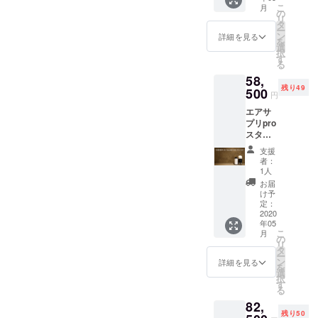
こ
月
リ本体
の
リ
× 5台 専
タ
ー
用
ン
詳細を見る
を
シェー
選
択
ル温泉
す
る
（750m
58,
l） x10
残り49
本 ※送
500
円
料込み
エアサ
価格 一
プリpro
般販売
スター
予定価
ター
格：
支援
セット
96,000
者：
x5台
円
1人
【55％
お届
OFF】
け予
同梱
定：
品： エ
2020
年05
アサプ
こ
月
リpro本
の
リ
体 × 5台
タ
ー
専用
ン
詳細を見る
を
シェー
選
択
ル温泉
す
る
（750m
82,
l） x10
残り50
本 ※送