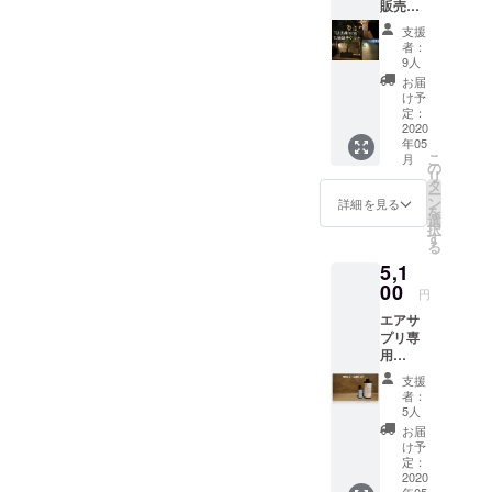
販売記
体が必
ケット
念】
要で
配送は
支援
TOJI
す。 ※
ござい
者：
SPA
送料込
ませ
9人
西麻布
み価格
ん。
お届
初回
メール
け予
限定体
定：
にてご
験プラ
2020
予約日
年05
ン ・
時を承
こ
月
エアサ
の
りま
リ
プリを
タ
す。
ー
取り入
ン
※ 有効
詳細を見る
を
れた
選
期限
択
TOJI
す
２０２
る
SPA西
０年７
5,1
麻布の
月３１
TOJIス
00
日まで
円
パ体験
エアサ
（120
プリ専
分）
用
・ミ
シェー
ネラル
支援
ル温泉
ウォー
者：
(750ml)
ター、
5人
x２本
白湯、
お届
【15%
ルフロ
け予
OFF】 ※
ミネラ
定：
写真の
2020
ル水飲