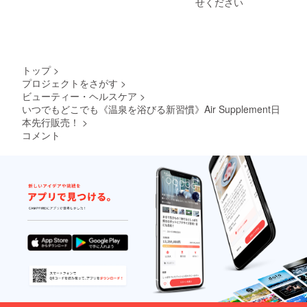
せください
連絡い
たしま
す ※
チケッ
ト配送
はござ
トップ
>
いませ
プロジェクトをさがす
>
ん。
ビューティー・ヘルスケア
>
メール
にてご
いつでもどこでも《温泉を浴びる新習慣》Air Supplement日
予約日
本先行販売！
>
時を承
コメント
りま
す。
※ 有効
期限
２０２
０年７
月３１
日まで