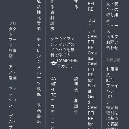
域
作
す
PFI
ん・安
活
る
る
RE
全への
性
資
コ
取り組
化
料
ミュ
み
プロ
音
請
ニ
ニュー
ダク
楽
求
ティ
ス
ト
CAM
ヘルプ
クラウドファ
フー
チ
PFI
お問い
ンディングの
ド・
ャ
RE
合わせ
ノウハウを無
飲食
レ
Crea
料で学ぼう
店
ン
tion
各種規定
CAMPFIRE
ジ
CAM
アカデミー
アニ
ス
利用規
PFI
メ・
ポ
約
RE
漫画
ー
CA
説
細則
for
ツ
MP
明
プライ
Soci
ファ
映
FI
会
バシー
al
ッ
像
RE
・
ポリ
Goo
ショ
・
ア
相
シー
d
ン
映
カ
談
特定商
CAM
画
デ
会
取引法
PFI
ゲー
書
ミ
に基づ
RE
ム・
籍
ー
く表記
for
サー
・
と
情報セ