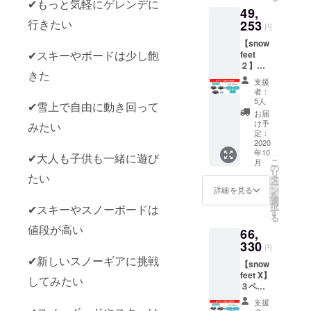
✔︎もっと気軽にゲレンデに
49,
２１年
より開
行きたい
253
円
催予定
【snow
の
✔︎スキーやボードは少し飽
feet
snowfe
２】３
et体験
きた
ペア
会にて
支援
（カ
グルー
者：
ラー選
プレッ
5人
✔︎雪上で自由に動き回って
択可
スンが
お届
能）
で受け
け予
みたい
レッス
られる
定：
ンチ
2020
チケッ
年10
ケット
トで
✔︎大人も子供も一緒に遊び
こ
月
３枚 一
す。
の
リ
般価格
たい
タ
ー
の25％
ン
詳細を見る
を
オフ送
選
択
✔︎スキーやスノーボードは
料込み
す
る
レッス
値段が高い
66,
ンチ
ケット
330
円
は２０
✔︎新しいスノーギアに挑戦
【snow
２１年
feet X】
より開
してみたい
３ペ
催予定
ア
の
支援
レッス
snowfe