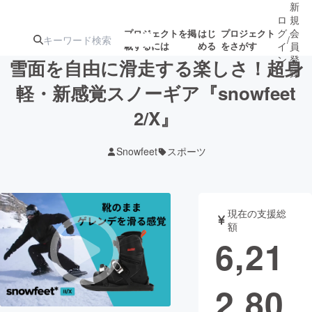
新
ロ
規
グ
会
プロジェクトを掲
はじ
プロジェクト
/
載するには
める
をさがす
イ
員
ン
登
雪面を自由に滑走する楽しさ！超身
録
軽・新感覚スノーギア『snowfeet
2/X』
人気のプロ
注目のリ
注目の新着プロ
募集終了が近いプ
もうすぐ公開
ジェクト
ターン
ジェクト
ロジェクト
されます
Snowfeet
スポーツ
アート・写真
音楽
現在の支援総
テクノロジー・ガジェット
ゲーム・サ
額
6,21
映像・映画
書籍・雑誌
2,80
ビジネス・起業
チャレンジ