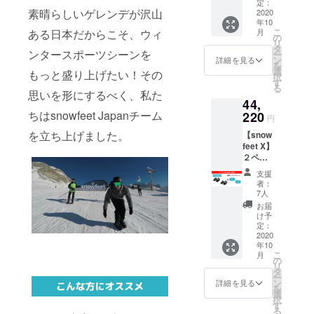
レッス
チケッ
定：
素晴らしいゲレンデが沢山
ンチ
2020
トで
年10
ケット
す。
こ
ある日本だからこそ、ウィ
月
２枚 一
の
リ
般価格
タ
ンタースポーツシーンを
ー
の２
ン
詳細を見る
を
５％オ
選
もっと盛り上げたい！その
択
フ送料
す
る
込み
思いを形にするべく、私た
44,
レッス
ちはsnowfeet Japanチーム
ンチ
220
円
ケット
を立ち上げました。
【snow
は２０
feet X】
２１年
２ペ
より開
ア
催予定
支援
レッス
の
者：
ンチ
snowfe
7人
ケット
et体験
お届
２枚 一
会にて
け予
般価格
グルー
定：
の２
2020
プレッ
年10
５％オ
スンが
こ
月
フ送料
で受け
の
リ
込み
られる
タ
ー
レッス
チケッ
ン
詳細を見る
を
ンチ
トで
選
択
ケット
す。
す
る
は２０