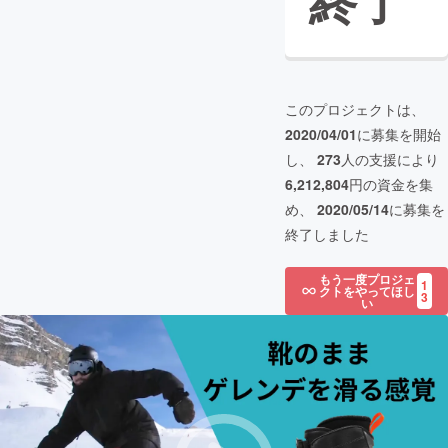
終了
このプロジェクトは、
2020/04/01
に募集を開始
し、
273
人の支援により
6,212,804
円の資金を集
め、
2020/05/14
に募集を
終了しました
もう一度プロジェ
1
クトをやってほし
3
い