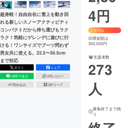
4
円
まちづくり・地域活性化
超身軽！自由自在に雪上を動き回
れる新しいスノーアクティビティ
CAMPFIRE for Social Good
CAMPFIRE Creation
コンパクトだから持ち運びもラク
2,070%
CAMPFIREふるさと納税
machi-ya
コミュニティ
ラク！気軽にゲレンデに遊びに行
目標金額は
300,000円
ける！ワンサイズでブーツ問わず
男女共に使える。22.5〜30.5cm
支援者数
まで対応
273
ポスト
シェア
LINEで送る
URLコピー
人
埋め込み
QRコード
募集終了まで残
り