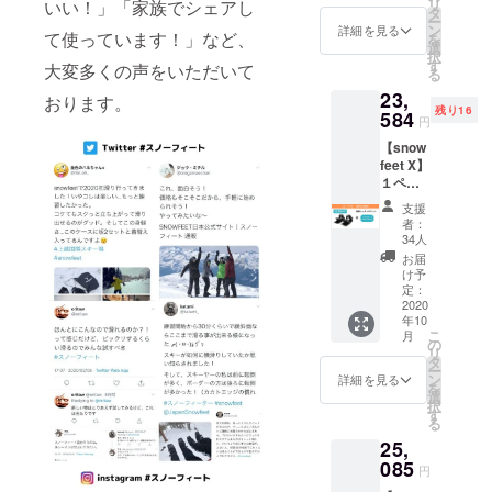
リ
いい！」「家族でシェアし
般価格
タ
ー
の１
ン
詳細を見る
て使っています！」など、
を
５％オ
選
択
フ送料
す
大変多くの声をいただいて
る
込み
23,
レッス
おります。
残り16
ンチ
584
円
ケット
【snow
は２０
feet X】
２１年
１ペ
より開
ア
催予定
支援
レッス
の
者：
ンチ
snowfe
34人
ケット
et体験
お届
１枚 一
会にて
け予
般価格
グルー
定：
の２
2020
プレッ
年10
０％オ
スンが
こ
月
フ送料
で受け
の
リ
込み
られる
タ
ー
レッス
チケッ
ン
詳細を見る
を
ンチ
トで
選
択
ケット
す。
す
る
は２０
25,
２１年
より開
085
円
催予定