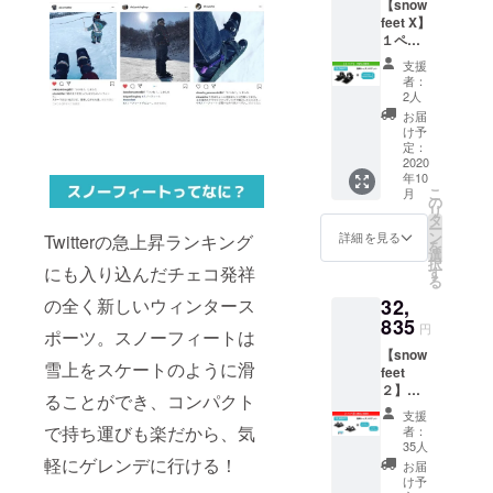
【snow
の
feet X】
snowfe
１ペア
et体験
レッス
会にて
支援
ンチ
グルー
者：
ケット
プレッ
2人
１枚 一
スンが
お届
般価格
で受け
け予
の１
られる
定：
５％オ
2020
チケッ
年10
フ送料
トで
こ
月
込み
す。
の
リ
レッス
タ
ー
ンチ
ン
詳細を見る
Twitterの急上昇ランキング
を
ケット
選
択
は２０
にも入り込んだチェコ発祥
す
る
２１年
の全く新しいウィンタース
32,
より開
催予定
835
円
ポーツ。スノーフィートは
の
【snow
snowfe
雪上をスケートのように滑
feet
et体験
２】２
会にて
ることができ、コンパクト
ペア
グルー
支援
（カ
プレッ
で持ち運びも楽だから、気
者：
ラー選
スンが
35人
択可
軽にゲレンデに行ける！
で受け
お届
能）
られる
け予