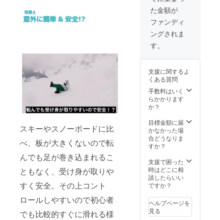
トです
た金額が
ファンディ
ングされま
す。
支援に関するよ
くある質問
手数料はいく
らかかります
か？
目標金額に届
スキーやスノーボードに比
かなかった場
合どうなりま
べ、板が大きくないので転
すか？
んでも足が巻き込まれるこ
支援で困った
時はどこに相
ともなく、受け身が取りや
談したらいい
すく安全。その上コント
ですか？
ロールしやすいので初心者
ヘルプページを
見る
でも比較的すぐに滑れる様