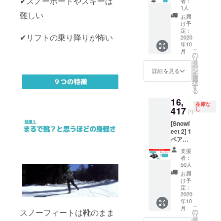
✔︎スノーボードやスキーは
者：
ンチ
et体験
1人
ケット
難しい
会にて
お届
３枚 一
グルー
け予
般価格
プレッ
定：
✔︎リフトの乗り降りが怖い
の３
2020
スンが
年10
０％オ
で受け
こ
月
フ送料
られる
の
リ
込み
チケッ
タ
ー
レッス
トで
ン
詳細を見る
を
ンチ
す。
選
択
ケット
す
る
は２０
16,
２１年
在庫な
より開
417
し
円
催予定
[Snowf
の
eet 2] 1
snowfe
ペア
et体験
（色を
会にて
支援
選択可
グルー
者：
能）+ 1
プレッ
50人
レッス
スンが
お届
ンチ
で受け
け予
ケット
られる
定：
通常価
2020
チケッ
年10
格の
トで
こ
月
25％オ
す。
スノーフィートは靴のまま
の
リ
フ 送料
タ