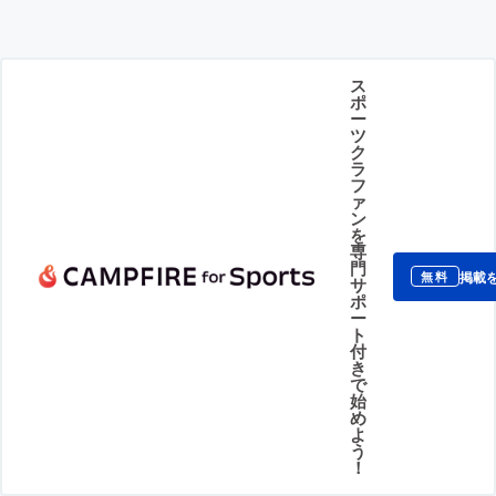
ス
ポ
ー
ツ
ク
ラ
フ
ァ
ン
を
専
門
掲載
無料
サ
ポ
ー
ト
付
き
で
始
め
よ
う
！