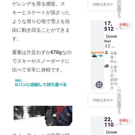
ー
ゲレンデを滑る感覚。ス
込み
ン
詳細を見る
を
レッス
選
択
キーとスケートが混ざった
ンチ
す
る
ケット
ような滑り心地で雪上を自
17,
は、
在庫な
2021年
512
し
由に動き回ることができま
円
から開
【snow
催予定
す。
feet
のス
２】１
ノー
ペア
フィー
重量は片足わずか
678g
なの
支援
（カ
トエク
者：
でスキーやスノーボードに
ラー選
スペリ
50人
択可
エンス
お届
比べて非常に身軽です。
能）
会議で
け予
レッス
のグ
定：
ンチ
2020
ループ
年10
ケット
レッス
こ
月
１枚 一
ンのチ
の
リ
般価格
ケット
タ
ー
の２
です。
ン
詳細を見る
を
０％オ
選
択
フ送料
す
る
込み
22,
レッス
在庫な
ンチ
110
し
円
ケット
【snow
は２０