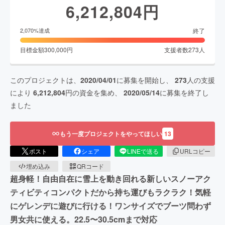
6,212,804
円
終了
2,070
%達成
目標金額
300,000
円
支援者数
273
人
このプロジェクトは、
2020/04/01
に募集を開始し、
273
人の支援
により
6,212,804
円の資金を集め、
2020/05/14
に募集を終了し
ました
もう一度プロジェクトをやってほしい
13
ポスト
シェア
LINEで送る
URLコピー
埋め込み
QRコード
超身軽！自由自在に雪上を動き回れる新しいスノーアク
ティビティコンパクトだから持ち運びもラクラク！気軽
にゲレンデに遊びに行ける！ワンサイズでブーツ問わず
男女共に使える。22.5〜30.5cmまで対応