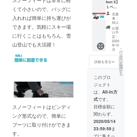
スノーフィートは非常に軽
feet X】
２１年
１ペア
より開
くて小さいので、バッグに
+ レッ
催予定
支援
スンチ
の
入れれば簡単に持ち運びが
者：
ケット
snowfe
50人
できます。気軽にスキー場
１枚 一
et体験
お届
般価格
会にて
け予
に行くことはもちろん、雪
の２
グルー
定：
５％オ
2020
プレッ
山登山でも大活躍！
年10
フ送料
スンが
こ
月
込み
で受け
の
リ
レッス
られる
タ
ー
ンチ
チケッ
ン
詳細を見る
を
ケット
トで
選
択
は２０
す。
す
る
２１年
このプロ
より開
ジェクト
催予定
の
は、
All-In方
snowfe
式
です。
et体験
会にて
目標金額に
スノーフィートはビンディ
グルー
関わらず、
プレッ
ング形式なので、簡単に
スンが
2020/05/14
ブーツに取り付けができま
で受け
23:59:59
ま
られる
す。
チケッ
でに集まっ