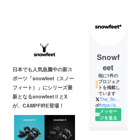
Snowf
eet
日本でも人気急騰中の新ス
他に1件の
ポーツ「snowfeet（スノー
プロジェク
フィート）」にシリーズ最
トを掲載し
ています
新となるsnowfeetⅡとX
The_Snowfeet
https://snowfeetstore.com/
が、CAMPFIRE登場！
メッセー
ジを送る