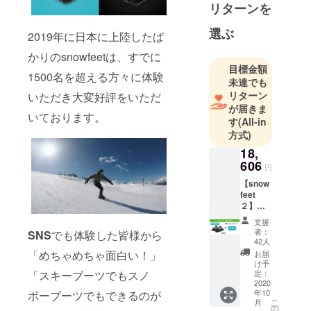
リターンを
選ぶ
2019年に日本に上陸したば
かりのsnowfeetは、すでに
目標金額
1500名を超える方々に体験
未達でも
リターン
いただき大変好評をいただ
が届きま
いております。
す
(All-in
方式)
18,
606
円
【snow
feet
２】１
ペア
支援
（カ
者：
SNS
でも体験した皆様から
ラー選
42人
択可
「めちゃめちゃ面白い！」
お届
能）
け予
レッス
定：
「スキーブーツでもスノ
ンチ
2020
年10
ボーブーツでもできるのが
ケット
こ
月
１枚 一
の