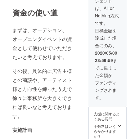
ジェクト
は、All-or-
資金の使い道
Nothing方式
です。
まずは、オーデション、
目標金額を
達成した場
オープニングイベントの資
合にのみ、
金として使わせていただき
2020/05/09
たいと考えております。
23:59:59
ま
でに集まっ
その後、具体的に広告主様
た金額が
との商談や、アーティスト
ファンディ
様と方向性を練ったうえで
ングされま
徐々に事務所を大きくでき
す。
れば良いなと考えておりま
支援に関するよ
す。
くある質問
手数料はいく
実施計画
らかかります
か？