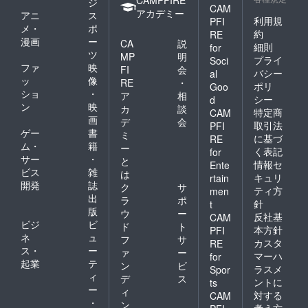
ジ
CAM
アカデミー
アニ
ス
利用規
PFI
メ・
ポ
約
RE
漫画
ー
CA
説
細則
for
ツ
MP
明
プライ
Soci
ファ
映
FI
会
バシー
al
ッ
像
RE
・
ポリ
Goo
ショ
・
ア
相
シー
d
ン
映
カ
談
特定商
CAM
画
デ
会
取引法
PFI
ゲー
書
ミ
に基づ
RE
ム・
籍
ー
く表記
for
サー
・
と
情報セ
Ente
ビス
雑
は
キュリ
rtain
開発
誌
ク
サ
ティ方
men
出
ラ
ポ
針
t
版
ウ
ー
反社基
CAM
ビジ
ビ
ド
ト
本方針
PFI
ネ
ュ
フ
サ
カスタ
RE
ス・
ー
ァ
ー
マーハ
for
起業
テ
ン
ビ
ラスメ
Spor
ィ
デ
ス
ントに
ts
ー
ィ
対する
CAM
・
ン
考え方