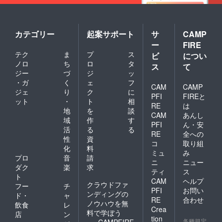
カテゴリー
起案サポート
サ
CAMP
ー
FIRE
テク
ま
プ
ス
ビ
につい
ノロ
ち
ロ
タ
ス
て
ジー
づ
ジ
ッ
・ガ
く
ェ
フ
CAM
CAMP
ジェ
り
ク
に
PFI
FIREと
ット
・
ト
相
RE
は
地
を
談
CAM
あんし
域
作
す
PFI
ん・安
活
る
る
RE
全への
性
資
コ
取り組
化
料
ミュ
み
プロ
音
請
ニ
ニュー
ダク
楽
求
ティ
ス
ト
CAM
ヘルプ
クラウドファ
フー
チ
PFI
お問い
ンディングの
ド・
ャ
RE
合わせ
ノウハウを無
飲食
レ
Crea
料で学ぼう
店
ン
tion
各種規定
CAMPFIRE