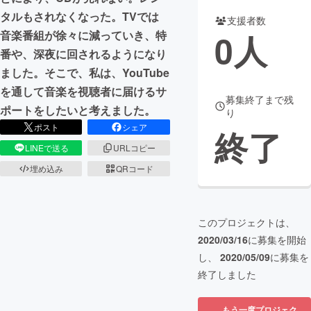
タルもされなくなった。TVでは
支援者数
まちづくり・地域活性化
0
人
音楽番組が徐々に減っていき、特
番や、深夜に回されるようになり
CAMPFIRE for Social Good
CAMPFIRE Creation
ました。そこで、私は、YouTube
CAMPFIREふるさと納税
machi-ya
コミュニティ
を通して音楽を視聴者に届けるサ
募集終了まで残
ポートをしたいと考えました。
り
ポスト
シェア
終了
LINEで送る
URLコピー
埋め込み
QRコード
このプロジェクトは、
2020/03/16
に募集を開始
し、
2020/05/09
に募集を
終了しました
もう一度プロジェク