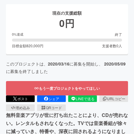
現在の支援総額
0
円
終了
0
%達成
目標金額
820,000
円
支援者数
0
人
このプロジェクトは、
2020/03/16
に募集を開始し、
2020/05/09
に募集を終了しました
もう一度プロジェクトをやってほしい
ポスト
シェア
LINEで送る
URLコピー
埋め込み
QRコード
無料音楽アプリが世に打ち出たことにより、CDが売れな
い。レンタルもされなくなった。TVでは音楽番組が徐々
に減っていき、特番や、深夜に回されるようになりまし