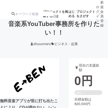
新
ロ
規
グ
会
プロジェクトを掲
はじ
プロジェクト
/
載するには
める
をさがす
イ
員
ン
登
音楽系YouTuber事務所を作りた
録
い！！
人気のプロ
注目のリ
注目の新着プロ
募集終了が近いプ
もうすぐ公開
shuuumaru
ビジネス・起業
ジェクト
ターン
ジェクト
ロジェクト
されます
アート・写真
音楽
現在の支援総
額
0
円
テクノロジー・ガジェット
ゲーム・サ
映像・映画
書籍・雑誌
0%
目標金額は
無料音楽アプリが世に打ち出たこ
820,000円
ビジネス・起業
チャレンジ
とにより、CDが売れない。レン