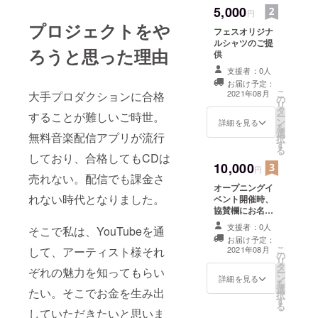
5,000
円
プロジェクトをや
フェスオリジナ
ルシャツのご提
ろうと思った理由
供
支援者：0人
お届け予定：
こ
2021年08月
大手プロダクションに合格
の
リ
タ
することが難しいご時世。
ー
ン
詳細を見る
を
選
無料音楽配信アプリが流行
択
す
る
しており、合格してもCDは
10,000
円
売れない。配信でも課金さ
オープニングイ
れない時代となりました。
ベント開催時、
協賛欄にお名前
を記載させてい
支援者：0人
そこで私は、YouTubeを通
ただきます。 ※
お届け予定：
支援時、必ず備
こ
して、アーティスト様それ
2021年08月
の
考欄にご希望の
リ
タ
お名前をご記入
ぞれの魅力を知ってもらい
ー
ン
ください。
詳細を見る
を
選
たい。そこでお金を生み出
択
す
る
していただきたいと思いま