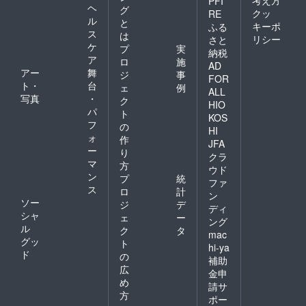
PFI
ヘ
グ
クッ
RE
ル
と
キーポ
ふる
ス
は
リシー
さと
ケ
プ
実
納税
ア
ロ
施
AD
アー
舞
ジ
事
FOR
ト・
台
ェ
例
ALL
写真
・
ク
HIO
パ
ト
KOS
フ
の
HI
ォ
作
JFA
ー
り
クラ
マ
方
ウド
ン
プ
統
ファ
ス
ロ
計
ン
ソー
ジ
デ
ディ
シャ
ェ
ー
ング
ル
ク
タ
mac
グッ
ト
hi-ya
ド
の
補助
広
金申
め
請サ
方
ポー