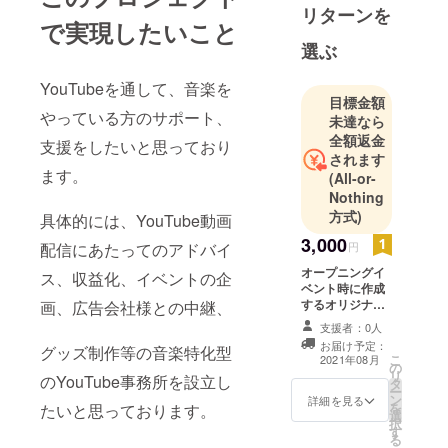
リターンを
で実現したいこと
選ぶ
YouTubeを通して、音楽を
目標金額
やっている方のサポート、
未達なら
全額返金
支援をしたいと思っており
されます
ます。
(All-or-
Nothing
方式)
具体的には、YouTube動画
3,000
配信にあたってのアドバイ
円
オープニングイ
ス、収益化、イベントの企
ベント時に作成
するオリジナル
画、広告会社様との中継、
タオルのご提
支援者：0人
供。
お届け予定：
グッズ制作等の音楽特化型
こ
2021年08月
の
リ
のYouTube事務所を設立し
タ
ー
ン
詳細を見る
を
たいと思っております。
選
択
す
る