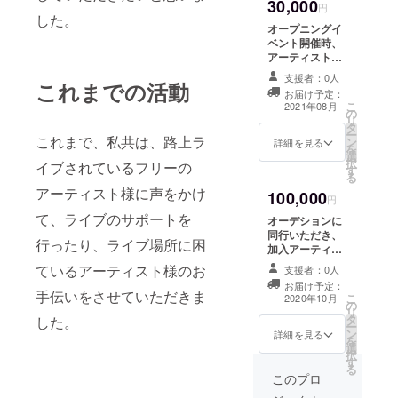
30,000
円
した。
オープニングイ
ベント開催時、
アーティスト様
とのサイン入り
支援者：0人
これまでの活動
ツーショット
お届け予定：
チェキのご提
こ
2021年08月
の
供。 オープニン
リ
タ
グイベントは、
ー
これまで、私共は、路上ラ
ン
2021年8月ごろ
詳細を見る
を
選
に都内にて行い
択
イブされているフリーの
す
ます。 参加いた
る
だく際の交通
アーティスト様に声をかけ
100,000
費、宿泊費につ
円
きましては、実
て、ライブのサポートを
オーデションに
費でお願いいた
同行いただき、
します。
行ったり、ライブ場所に困
加入アーティス
ト様の選定のお
ているアーティスト様のお
支援者：0人
手伝いをしてい
お届け予定：
ただきます。
手伝いをさせていただきま
こ
2020年10月
の
リ
タ
した。
ー
ン
詳細を見る
を
選
択
す
る
このプロ