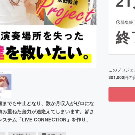
21
募集終
CAMPFIRE for Social Good
CAMPFIRE Creation
終
CAMPFIREふるさと納税
machi-ya
コミュニティ
このプロジェ
301,000
円の
室までも中止となり、数か月収入がゼロにな
積み重ねた努力が途絶えてしまいます。皆さ
ム「LIVE CONNECTION」を作り、
ピー
埋め込み
QRコード