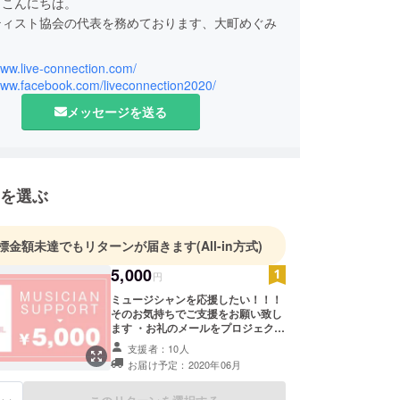
、こんにちは。
ティスト協会の代表を務めております、大町めぐみ
www.live-connection.com/
で、ピアニストとしての活動のほか、年間３００件
/www.facebook.com/liveconnection2020/
ーティーや展示会、イベントへの出張演奏、ＣＭの
メッセージを送る
トラ手配、社歌の制作など様々な音楽にまつわる仕
ってきました。
、一緒に活動しているアーティストたちが今、危機
を選ぶ
におります。3月に東京アーティスト協会を立ち上
アーティストによるライブ配信とオンラインレッス
「LIVE CONNECTION」をオープン。新しいエン
標金額未達でもリターンが届きます
(All-in方式)
メントの形を模索しております。是非、応援して下
5,000
円
ミュージシャンを応援したい！！！
そのお気持ちでご支援をお願い致し
ます ・お礼のメールをプロジェクト
オーナーからさせて頂きます
支援者：10人
お届け予定：2020年06月