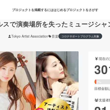
プロジェクトを掲載するには
はじめる
プロジェクトをさがす
ルスで演奏場所を失ったミュージシャ
Tokyo Artist Association
音楽
コロナサポートプログラム対象
注目のリターン
注目の新着プロジェクト
募集終了が近いプロジェクト
も
現在の
音楽
舞台・パフォーマンス
30
ゲーム・サービス開発
フード・飲食店
2%
書籍・雑誌出版
アニメ・漫画
目標金額は1
支援者
チャレンジ
ビューティー・ヘルスケ