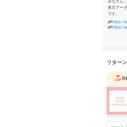
みなさん
東京アー
です。
https://
私は今ま
https:/
以上のパ
オーケス
事に関わ
私も含め
リターン
的な状況
げ、プロ
ンのサイト
目
ターテイ
さい！