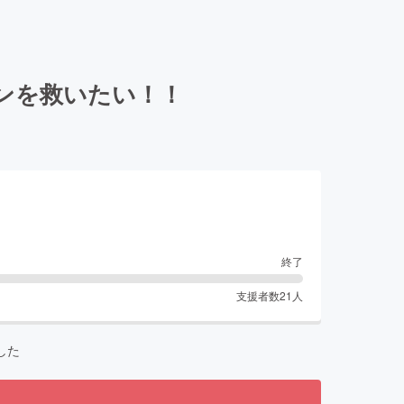
ンを救いたい！！
終了
支援者数
21
人
した