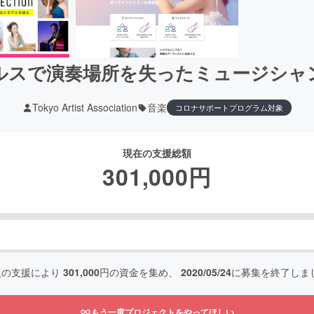
ルスで演奏場所を失ったミュージシャ
Tokyo Artist Association
音楽
コロナサポートプログラム対象
現在の支援総額
301,000
円
人の支援により
301,000
円の資金を集め、
2020/05/24
に募集を終了しま
もう一度プロジェクトをやってほしい