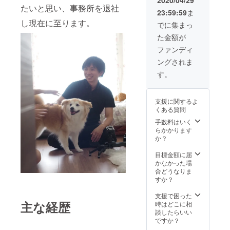
2020/04/29
のみ。
たいと思い、事務所を退社
23:59:59
ま
・ムー
し現在に至ります。
ビーの
でに集まっ
長さは
た金額が
目安と
して5分
ファンディ
ほどと
ングされま
なりま
す。 ・
す。
交通費
につい
てです
支援に関するよ
が、都
くある質問
内にお
住みの
手数料はいく
方から
らかかります
交通費
か？
はいた
だきま
目標金額に届
せん。
かなかった場
です
合どうなりま
が、都
すか？
内以外
の方は
支援で困った
交通費
主な経歴
時はどこに相
を別途
談したらいい
いただ
ですか？
きま