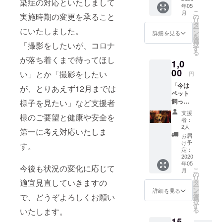
染症の対応といたしまして
年05
・活動
こ
月
記録閲
実施時期の変更を承ること
の
リ
覧：
タ
ー
にいたしました。
CAMPF
ン
詳細を見る
を
IREの活
選
「撮影をしたいが、コロナ
択
動報告
す
る
が落ち着くまで待ってほし
1,0
00
い」とか「撮影をしたい
円
「今は
が、とりあえず12月までは
ペット
飼って
様子を見たい」など支援者
ないけ
支援
様のご要望と健康や安全を
ど、飼
者：
う予定
2人
第一に考え対応いたしま
ありま
お届
す！」
け予
す。
・撮影
定：
日時決
2020
年05
定優先
今後も状況の変化に応じて
こ
月
権：使
の
リ
用期限
適宜見直していきますの
タ
ー
2020年
ン
詳細を見る
を
で、どうぞよろしくお願い
7月から
選
択
2023年
す
る
いたします。
6月末ま
15,
で使用