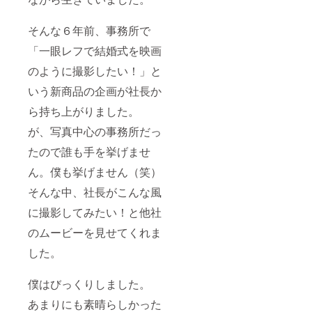
折半し
てくだ
そんな６年前、事務所で
されば
と思い
「一眼レフで結婚式を映画
ます。
撮影の
のように撮影したい！」と
日にち
は同じ
いう新商品の企画が社長か
日か次
の日か
ら持ち上がりました。
になり
が、写真中心の事務所だっ
ます
が、そ
たので誰も手を挙げませ
うすれ
ば多少
ん。僕も挙げません（笑）
お申し
込みし
そんな中、社長がこんな風
やすく
なり、
に撮影してみたい！と他社
seiritu
として
のムービーを見せてくれま
も嬉し
した。
いで
す）ク
ラウド
僕はびっくりしました。
ファン
ディン
あまりにも素晴らしかった
グの特