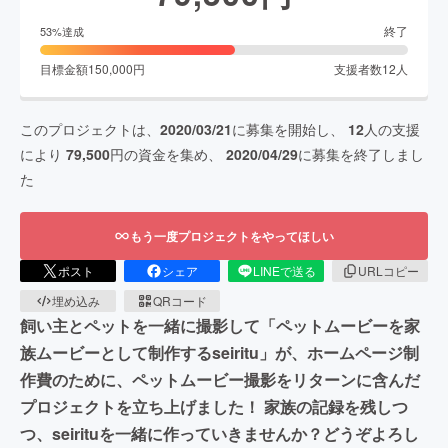
終了
53
%達成
目標金額
150,000
円
支援者数
12
人
このプロジェクトは、
2020/03/21
に募集を開始し、
12
人の支援
により
79,500
円の資金を集め、
2020/04/29
に募集を終了しまし
た
もう一度プロジェクトをやってほしい
ポスト
シェア
LINEで送る
URLコピー
埋め込み
QRコード
飼い主とペットを一緒に撮影して「ペットムービーを家
族ムービーとして制作するseiritu」が、ホームページ制
作費のために、ペットムービー撮影をリターンに含んだ
プロジェクトを立ち上げました！ 家族の記録を残しつ
つ、seirituを一緒に作っていきませんか？どうぞよろし