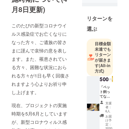
す。
月8日更新)
Nikon photo
リターンを
contest
このたびの新型コロナウイ
2018-2019
選ぶ
movie部門
ルス感染症でお亡くなりに
silver prize受
なった方々、ご遺族の皆さ
目標金額
賞
未達でも
まに謹んで哀悼の意を表し
第８回あだ
リターン
ワンでグラ
ます。また、罹患されてい
が届きま
ンプリ受賞
す
(All-in
る方々、困難な状況におら
NPOあだち
方式)
れる方々が1日も早く回復さ
動物共生
500
円
ネットワー
れますよう心よりお祈り申
「ペッ
クでボラン
し上げます。
ト飼っ
ティア中
てない
けど活
支援
現在、プロジェクトの実施
動に興
者：
味あり
6人
時期を5月6月としています
ま
お届
す！」
け予
が、新型コロナウィルス感
・お礼
定：
メール
2020