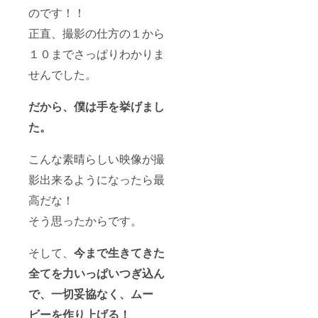
徴とし
のです！！
て、支
援した
正直、撮影の仕方の１から
後の
１０までさっぱりわかりま
キャン
セルは
せんでした。
できま
せんの
で、交
だから、僕は手を挙げまし
通費は
事前に
た。
お問い
合わせ
いただ
こんな素晴らしい映像が撮
き、ご
影出来るようになったら最
納得さ
れてか
高だな！
ら支援
してい
そう思ったからです。
ただい
た方が
いいか
そして、
今まで生きてきた
と思い
ます。
全てを力いっぱいつぎ込ん
で、一切妥協なく、ムー
ビーを作り上げる！