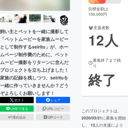
53%
目標金額は
まちづくり・地域活性化
150,000円
支援者数
CAMPFIRE for Social Good
CAMPFIRE Creation
飼い主とペットを一緒に撮影して
12
人
CAMPFIREふるさと納税
machi-ya
コミュニティ
「ペットムービーを家族ムービー
として制作するseiritu」が、ホー
ムページ制作費のために、ペット
募集終了まで残
ムービー撮影をリターンに含んだ
り
プロジェクトを立ち上げました！
終了
家族の記録を残しつつ、seirituを
一緒に作っていきませんか？どう
ぞよろしくお願いします！
ポスト
シェア
LINEで送る
URLコピー
このプロジェクトは、
埋め込み
QRコード
2020/03/21
に募集を開始
し、
12
人の支援により