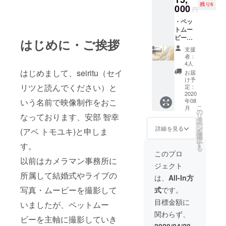
残り6
可能 ・
000
円
お礼
・ペッ
メール
トムー
・活動
ビーの
記録閲
はじめに・ご挨拶
撮影 ※
覧：
支援
・一ヶ
CAMPF
者：
月半後
IREの活
4人
に制作
動報告
はじめまして、seiritu（セイ
お届
した
け予
ムー
リツと読んでください）と
定：
ビー
2020
いう名前で映像制作をおこ
年08
データ
こ
月
お渡し
の
なっております、安部 智幸
リ
・活動
タ
ー
記録の
ン
詳細を見る
(アベ トモユキ)と申しま
を
閲覧 ※
選
択
・サン
す
す。
る
プル
このプロ
ムー
以前はカメラマン事務所に
ジェクト
ビーと
所属して結婚式やライブの
して
は、
All-In方
ホーム
写真・ムービーを撮影して
式
です。
ページ
に掲載
目標金額に
いましたが、ペットムー
するこ
関わらず、
とを了
ビーを主軸に撮影していき
承の方