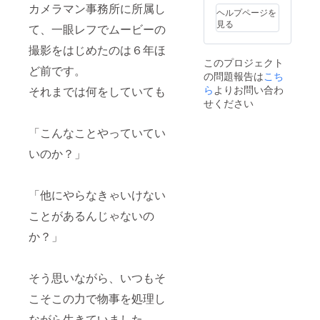
カメラマン事務所に所属し
す。そ
ヘルプページを
の際の
見る
て、一眼レフでムービーの
交通費
に関し
撮影をはじめたのは６年ほ
まして
このプロジェクト
は別途
ど前です。
の問題報告は
こち
相談と
なりま
ら
よりお問い合わ
それまでは何をしていても
す。
せください
（交通
費につ
「こんなことやっていてい
いて：
例えば
いのか？」
北海道
にお住
みの方
が申し
「他にやらなきゃいけない
込んで
くださ
ことがあるんじゃないの
る場
か？」
合、友
達同士
で申し
込みを
そう思いながら、いつもそ
してい
ただけ
こそこの力で物事を処理し
れば交
通費を
ながら生きていました。