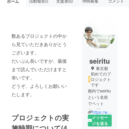
活動報告
支援者
仲間募集
コメント
ホーム
9
12
数あるプロジェクトの中か
ら見ていただきありがとう
ございます。
seiritu
だいぶん長いですが、最後
東京都
まで読んでいただけますと
初めてのプ
幸いです。
ロジェクト
です
どうぞ、よろしくお願いい
都内でseiritu
たします。
という名前
でペット
ムービーを
https://www.instagram.com/seiritu.pet/?igshid=6a905yz11xr3
プロジェクトの実
撮影してい
メッセー
るtomoyuki
ジを送る
施時期について(4
abeと申しま