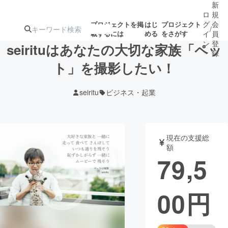
新
ロ
規
グ
会
プロジェクトを掲
はじ
プロジェクト
/
載するには
める
をさがす
イ
員
ン
登
seirituはあなたの大切な家族「ペッ
録
ト」を撮影したい！
人気のプロ
注目のリ
注目の新着プロ
募集終了が近いプ
もうすぐ公開
seiritu
ビジネス・起業
ジェクト
ターン
ジェクト
ロジェクト
されます
アート・写真
音楽
現在の支援総
額
79,5
テクノロジー・ガジェット
ゲーム・サ
00
円
映像・映画
書籍・雑誌
ビジネス・起業
チャレンジ