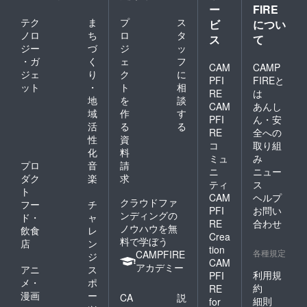
ー
FIRE
テク
ま
プ
ス
ビ
につい
ノロ
ち
ロ
タ
ス
て
ジー
づ
ジ
ッ
・ガ
く
ェ
フ
CAM
CAMP
ジェ
り
ク
に
PFI
FIREと
ット
・
ト
相
RE
は
地
を
談
CAM
あんし
域
作
す
PFI
ん・安
活
る
る
RE
全への
性
資
コ
取り組
化
料
ミュ
み
プロ
音
請
ニ
ニュー
ダク
楽
求
ティ
ス
ト
CAM
ヘルプ
クラウドファ
フー
チ
PFI
お問い
ンディングの
ド・
ャ
RE
合わせ
ノウハウを無
飲食
レ
Crea
料で学ぼう
店
ン
tion
各種規定
CAMPFIRE
ジ
CAM
アカデミー
アニ
ス
利用規
PFI
メ・
ポ
約
RE
漫画
ー
CA
説
細則
for