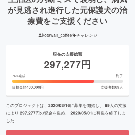
が見逃され進行した元保護犬の治
療費をご支援ください
kotawan_coffee
チャレンジ
現在の支援総額
297,277
円
終了
74
%達成
目標金額
400,000
円
支援者数
69
人
このプロジェクトは、
2020/03/16
に募集を開始し、
69
人の支援
により
297,277
円の資金を集め、
2020/05/01
に募集を終了しま
した