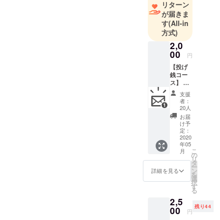
リターン
がら生活し
が届きま
ています。
す
(All-in
方式)
2,0
00
円
【投げ
銭コー
ス】 お
礼の
支援
メール
者：
送信、
20人
活動報
お届
告をさ
け予
せてい
定：
ただき
2020
年05
ます
こ
月
の
リ
タ
ー
ン
詳細を見る
を
選
択
す
る
2,5
残り44
00
円