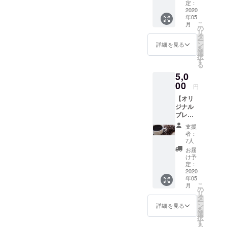
めに
定：
作った
2020
年05
オリジ
こ
月
ナルブ
の
リ
レンド
タ
ー
「コタ
ン
詳細を見る
を
ローブ
選
択
レンド
す
る
(仮)」の
5,0
ドリッ
プパッ
00
円
ク1つを
【オリ
郵送に
ジナル
てお届
ブレン
けしま
ド 豆
す。 ま
支援
50g】
たコタ
者：
今回の
ローの
7人
ために
経過報
お届
作った
告をお
け予
オリジ
送りさ
定：
ナルブ
2020
せてい
年05
レンド
ただき
こ
月
「コタ
ます。
の
リ
ローブ
※写真は
タ
ー
レンド
イメー
ン
詳細を見る
を
(仮)」の
ジです
選
択
豆50gを
す
る