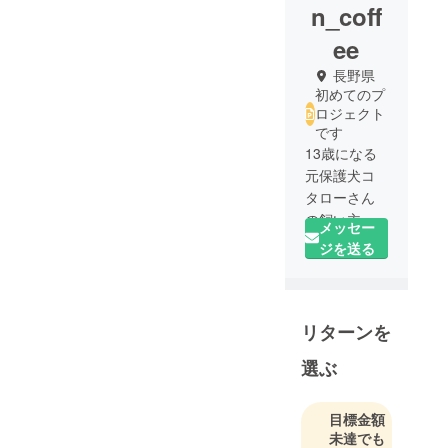
n_coff
ee
長野県
初めてのプ
ロジェクト
です
13歳になる
元保護犬コ
タローさん
の飼い主で
メッセー
す！
ジを送る
好きなもの
はドライブ
リターンを
とコーヒー
です。
選ぶ
信州の山々
に囲まれ、
目標金額
未達でも
癒やされな