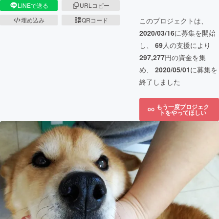
LINEで送る
URLコピー
このプロジェクトは、
埋め込み
QRコード
2020/03/16
に募集を開始
し、
69
人の支援により
297,277
円の資金を集
め、
2020/05/01
に募集を
終了しました
もう一度プロジェク
トをやってほしい