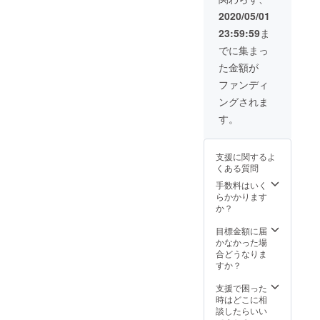
ただき
2020/05/01
ます ※
23:59:59
ま
写真は
イメー
でに集まっ
ジです
た金額が
ファンディ
ングされま
す。
支援に関するよ
くある質問
手数料はいく
らかかります
か？
目標金額に届
かなかった場
合どうなりま
すか？
支援で困った
時はどこに相
談したらいい