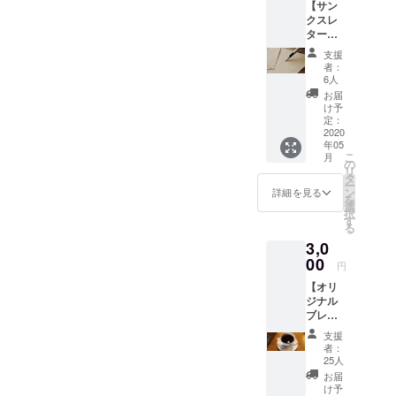
【サン
クスレ
ター
コー
支援
ス】 拙
者：
い手書
6人
きとは
お届
なりま
け予
すが、
定：
コタ
2020
年05
ローの
こ
月
写真入
の
リ
りの御
タ
ー
礼のお
ン
詳細を見る
を
ハガキ
選
択
を送ら
す
る
せてい
3,0
ただき
ます。
00
円
また、
【オリ
経過報
ジナル
告を行
ブレン
わせて
ド ド
いただ
支援
リップ
きま
者：
パック1
す。
25人
個】 今
お届
回のた
け予