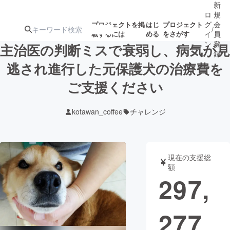
新
ロ
規
グ
会
プロジェクトを掲
はじ
プロジェクト
/
載するには
める
をさがす
イ
員
ン
登
主治医の判断ミスで衰弱し、病気が見
録
逃され進行した元保護犬の治療費を
ご支援ください
人気のプロ
注目のリ
注目の新着プロ
募集終了が近いプ
もうすぐ公開
ジェクト
ターン
ジェクト
ロジェクト
されます
kotawan_coffee
チャレンジ
アート・写真
音楽
現在の支援総
テクノロジー・ガジェット
ゲーム・サ
額
297,
映像・映画
書籍・雑誌
277
ビジネス・起業
チャレンジ