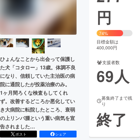
円
まちづくり・地域活性化
CAMPFIRE for Social Good
CAMPFIRE Creation
74%
CAMPFIREふるさと納税
machi-ya
コミュニティ
目標金額は
400,000円
ひょんなことから出会って保護し
支援者数
た犬「コタロー」13歳。体調不良
69
人
になり、信頼していた主治医の病
院に通院したが投薬治療のみ。
1ヶ月間ろくな検査もしてくれ
募集終了まで残
ず。改善するどころか悪化してい
り
き大病院に転院したところ、衰弱
終了
の上リンパ腫という重い病気を宣
告されました…
ポスト
シェア