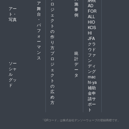
ア
ロ
施
AD
アー
舞
ジ
事
FOR
ト・
台
ェ
例
ALL
写真
・
ク
HIO
パ
ト
KOS
フ
の
HI
ォ
作
JFA
ー
り
クラ
マ
方
ウド
ン
プ
統
ファ
ス
ロ
計
ン
ソー
ジ
デ
ディ
シャ
ェ
ー
ング
ル
ク
タ
mac
グッ
ト
hi-ya
ド
の
補助
広
金申
め
請サ
方
ポー
ト
「QRコード」は株式会社デンソーウェーブの登録商標です。