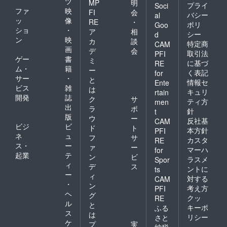
ツ
MP
明
プライ
Soci
ファ
映
FI
会
バシー
al
ッ
像
RE
・
ポリ
Goo
ショ
・
ア
相
シー
d
ン
映
カ
談
特定商
CAM
画
デ
会
取引法
PFI
ゲー
書
ミ
に基づ
RE
ム・
籍
ー
く表記
for
サー
・
と
情報セ
Ente
ビス
雑
は
キュリ
rtain
開発
誌
ク
サ
ティ方
men
出
ラ
ポ
針
t
版
ウ
ー
反社基
CAM
ビジ
ビ
ド
ト
本方針
PFI
ネ
ュ
フ
サ
カスタ
RE
ス・
ー
ァ
ー
マーハ
for
起業
テ
ン
ビ
ラスメ
Spor
ィ
デ
ス
ントに
ts
ー
ィ
対する
CAM
・
ン
考え方
PFI
ヘ
グ
クッ
RE
ル
と
キーポ
ふる
ス
は
リシー
さと
ケ
プ
実
納税