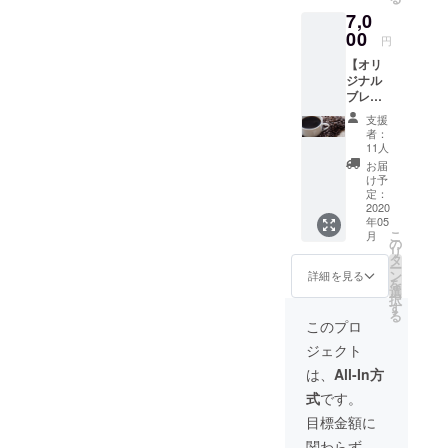
郵送に
7,0
てお届
けしま
00
円
す。 ま
【オリ
た、コ
ジナル
タロー
ブレン
の経過
ド 豆
報告を
支援
100g】
お送り
者：
今回の
させて
11人
ために
いただ
お届
作った
きます
け予
オリジ
※写真は
定：
ナルブ
2020
イメー
年05
レンド
ジです
こ
月
「コタ
の
リ
ローブ
タ
ー
レンド
ン
詳細を見る
を
(仮)」の
選
択
豆100g
す
る
をお届
このプロ
けしま
ジェクト
す。 ま
たコタ
は、
All-In方
ローの
式
です。
経過報
告をお
目標金額に
送りさ
関わらず、
せてい