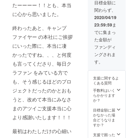
か？ ご
official.
ネット
目標金額に
も素敵
ます。
たーーーー！！とも、本当
希望に
com/ 本
ガスコ
で、開
リト
関わらず、
沿っ
来ひと
ンロ や
催後し
リート
に心から思いました。
て、プ
りで行
かん
2020/04/19
ばらく
スパだ
ランニ
う、セ
コップ
たった
からこ
23:59:59
ま
ングし
ルフリ
など、
あとも
終わったあと、キャンプ
そでき
ます。
トリー
ご利用
でに集まっ
とって
る、
⭐︎お泊り
トです
ファイヤー の本社にご挨拶
いただ
も満た
ゆった
た金額が
リト
がシェ
けま
されて
りと リ
リート
にいった際に、本当に凄
アをす
す。 ８
ファンディ
る余韻
ラック
例
ること
時間の
＾＾ 途
スした
ングされま
かったですね、、、と何度
15:00
で 理解
光熱費
中美味
状態で
チェッ
が深ま
など全
す。
しい
演奏を
も言ってくださり、毎日ク
クイン
りま
て込み
ティー
心ゆく
海に出
す。 ま
の料金
タイム
ラファン をみている方で
までお
て、
た、波
となり
を挟
楽しみ
支援に関するよ
ゆっく
の音し
ます。
も、そう感じるほどのプロ
み、前
くださ
くある質問
りお話
かきこ
備考欄
半後半
い。 他
したり
ジェクトだったのかとおも
えない
手数料はいく
に内容
とわけ
では味
しな
環境で
らかかります
などお
て行い
わえな
うと、改めて本当にみなさ
かった
行うか
か？
知らせ
ます。
い、極
り。 ぜ
らこ
くださ
リト
上の癒
まのアツイご支援本当に心
ひ、あ
そ、い
目標金額に届
い。
リート
しの波
なたの
つもは
かなかった場
スパだ
動がこ
より感謝いたします！！！
ストー
きこえ
合どうなりま
からこ
こには
リー聞
てこな
すか？
そでき
ありま
かせて
い本当
最初はわたしだけの心細い
る、
す。 お
くださ
の心の
支援で困った
ゆった
土産に