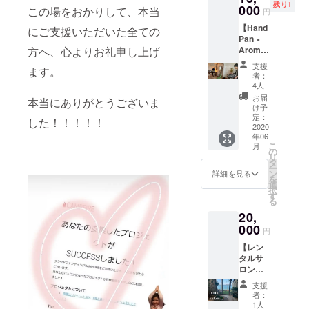
ます！
残り1
ング
000
ただ、
この場をおかりして、本当
たい な
円
※お届け
セッ
風を感
んでも
予定は
【Hand
ショ
にご支援いただいた全ての
じて 海
どうぞ
前後す
Pan ×
ン。 限
を眺め
＾＾ 60
る可能
方へ、心よりお礼申し上げ
Aroma
定5名様
て 波打
分 お
性もあ
healing
の贅沢
ち際を
好きな
支援
ります
ます。
retreat
healing
歩いた
場所か
者：
Reo
6/27】
。 王族
り 貝殻
4人
らお好
Matsu
前回大
になっ
ひろっ
きな時
お届
本当にありがとうございま
moto
好評で
たよ
たり
け予
間で。
HP
した、
う、と
定：
なーん
zoom
した！！！！！
https://r
ハンド
2020
喩えて
にもし
アプリ
eomats
年06
パンの
くださ
ない！
を使用
こ
umoto.
月
生演奏
る方
の
きっと
いたし
リ
com/
の中、
も。 そ
タ
帰る頃
ます！
ー
Tokyo
好きな
して、
ン
には、
詳細を見る
セルフ
を
HandPa
アロマ
自分の
選
懐かし
リト
択
n Lab
の香り
こと大
す
い気持
リート
る
https://t
の中の
切にし
ちに
のセッ
okyoha
20,
ヒーリ
よう、
なって
ション
ndpanla
ング
000
大切な
いるは
として
円
b.com/
セッ
人を大
ず ワク
も◎ た
【レン
ショ
切にし
ワクす
だただ
タルサ
ン。 限
よう。
ること
応
ロン
定5名様
そう、
思いつ
援！！
for セラ
の贅沢
感じて
くか
！ そん
支援
ピス
healing
くれた
も！
者：
な優し
ト】 前
。 王族
ことも
1人
オー
いあな