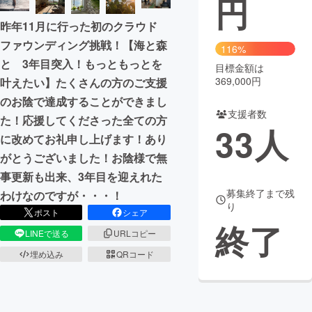
円
昨年11月に行った初のクラウド
まちづくり・地域活性化
ファウンディング挑戦！【海と森
116%
と 3年目突入！もっともっとを
目標金額は
CAMPFIRE for Social Good
CAMPFIRE Creation
369,000円
叶えたい】たくさんの方のご支援
CAMPFIREふるさと納税
machi-ya
コミュニティ
のお陰で達成することができまし
支援者数
た！応援してくださった全ての方
33
人
に改めてお礼申し上げます！あり
がとうございました！お陰様で無
事更新も出来、3年目を迎えれた
募集終了まで残
わけなのですが・・・！
り
ポスト
シェア
終了
LINEで送る
URLコピー
埋め込み
QRコード