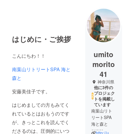
はじめに・ご挨拶
umito
こんにちわ！！
morito
南葉山リトリートSPA 海と
41
森と
神奈川県
他に3件の
安藤美佳子です。
プロジェク
トを掲載し
はじめましての方もみてく
ています
南葉山リト
れているとはおもうのです
リートSPA
が、きっとこれを読んでく
海と森と
ださるのは、圧倒的にいつ
owner
http://umitomorito.com/