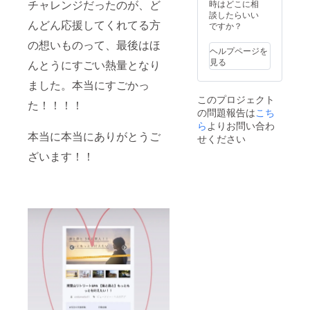
い◎ サ
声がき
チャレンジだったのが、ど
時はどこに相
りと リ
アロマ
ンセッ
くこと
談したらいい
ラック
スプ
んどん応援してくれてる方
トみな
ができ
ですか？
スした
レーか
がら、
ます。
状態で
ロール
の想いものって、最後はほ
オー
海沿い
演奏を
ヘルプページを
オンを
シャン
をある
心ゆく
見る
お渡し
んとうにすごい熱量となり
フロン
くこと
までお
致しま
ト bath
で、感
楽しみ
ました。本当にすごかっ
す。 本
time。
情の癒
くださ
プロ
このプロジェクト
クレイ
しを。
た！！！！
い。 他
ジェク
の問題報告は
こち
バスで
遮るも
では味
トイチ
日頃の
ら
よりお問い合わ
のがな
わえな
オシリ
色々を
本当に本当にありがとうご
にもな
せください
い、極
ターン
ぜーん
い空と
上の癒
でござ
ざいます！！
ぶなが
海をみ
しの波
いま
し
て、こ
動がこ
す！ 限
ちゃっ
れから
こには
定5名
てくだ
の自分
ありま
様！！
さい！
の人生
す。 お
5/2のリ
日が落
を。
土産に
ターン
ちる時
♯PHYSI
アロマ
のペー
に、
CAL
スプ
ジで
connec
♯SPIRIT
レーか
す。 ど
ting
♯MIND
ロール
うぞ、
ceremo
♯HOME
オンを
お見逃
ny120
♯TIME
お渡し
しな
分 森の
♯RELAT
致しま
く。 一
アロマ
ION こ
す。 本
緒に素