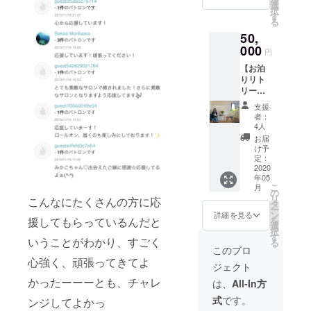
メソッ
力なが
選
香りを
ンドパ
時間を
択
ド。 ６
ら海と
す
決めて
ンで包
自分に
る
つのメ
森とで
いただ
みこん
プレゼ
50,
ニュー
の、
き、 着
でくれ
ント。
に沿っ
000
SNSで
衣のま
る至福
円
いまを
て、
もお知
まベッ
の時
ただた
【お泊
心・
らせな
トで、
間。 あ
だ感じ
りリト
体・環
どのご
micaco
まりに
よう。
リー
境それ
協力を
が触れ
も素敵
絶え間
ト】 葉
ぞれの
させて
させて
で、開
支援
なく聴
山と海
フィー
いただ
いただ
者：
催後し
こえて
と森
ルドで
きます
4人
きま
ばらく
くる波
と、満
『自分
（任
す。 そ
お届
たった
の音
喫プラ
と向き
意）
け予
の間
あとも
が、 あ
ン。 遠
合う』
定：
マッ
中、サ
とって
なたの
方から
2020
ワーク
サージ
ロン全
も満た
心の声
年05
きてく
をする
ベット
体を
されて
を呼び
こ
月
ださる
ことで
の
タオル
Reoく
る余韻
覚ま
リ
こんなにたくさんの方に応
方、近
自分自
タ
（大
んの優
＾＾ 途
す。 こ
ー
くの方
身の片
ン
判・
詳細を見る
しいハ
中美味
こは何
を
援してもらっているんだと
も、波
付けを
選
フェイ
ンドパ
しい
かが動
択
の音を
行って
す
スタオ
ンで包
ティー
いうことがわかり、すごく
き出す
る
聴きな
参りま
ル・お
このプロ
みこん
タイム
場所。
がら丸2
す。
風呂用
心強く、頑張ってきてよ
でくれ
を挟
ジェクト
日過ご
https://
タオ
る至福
み、前
す体験
www.se
かったーーーとも、チャレ
ル）
は、
All-In方
の時
半後半
してみ
lfretrea
ホット
間。 あ
とわけ
式
です。
ンジしてよかっ
ません
t-
キャビ
まりに
て行い