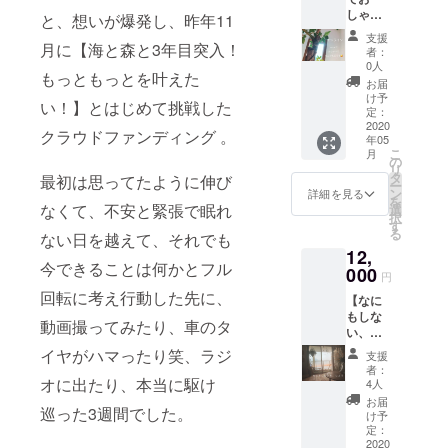
フィト
たくさ
しゃべ
をお知
と、想いが爆発し、
昨年11
ンチッ
んの素
り な
らせく
ド効果
晴らし
支援
んでも
月に【海と森と3年目突入！
ださ
を楽し
い影響
者：
どうぞ
い。 お
めるポ
0人
をも
もっともっとを叶えた
＾＾】
店のサ
プリを
らって
お届
オンラ
イン
手のひ
け予
いる
い！】とはじめて挑戦した
インで
や、
定：
らサイ
Reoく
お好き
2020
ウェル
ズにし
んに、
クラウドファンディング 。
年05
な時間
カム
まし
愛して
こ
月
に、話
ボード
の
た。 香
やまな
リ
したい
として
タ
りが飛
最初は思ってたように伸び
い海と
ー
こと、
も。 ア
ン
んだあ
詳細を見る
森との
を
聞きた
なくて、不安と緊張で眠れ
ルファ
選
とは、
オリジ
択
いこ
ベット
す
お好み
ナル曲
る
ない日を越えて、それでも
と、 な
のスタ
のアロ
をつ
12,
んでも
ンプで
マを垂
くって
今できることは何かとフル
どう
000
作成い
らして
もらえ
円
ぞ！ あ
たしま
頂く
るなん
回転に考え行動した先に、
【なに
なたの
す。 備
か、小
て、本
もしな
お話聞
考欄に
物入れ
動画撮ってみたり、車のタ
当夢の
い、を
かせて
・板を
として
ような
する】
くださ
白くペ
イヤがハマったり笑、ラジ
お使い
出来
支援
なにも
い◎ こ
イント
くださ
者：
事。 た
しない
オに出たり、本当に駆け
れから
するか
4人
い。
くさん
をしよ
なにか
否か ・
お届
の方に
巡った3週間でした。
う！ 最
はじめ
お好み
け予
聞いて
高のな
たい な
定：
のメッ
いただ
にかと
2020
にをや
セージ