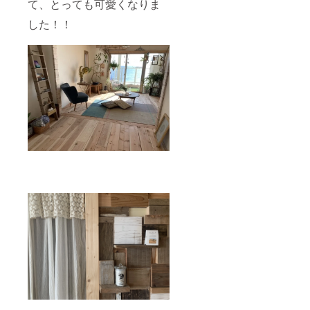
浴びな
て、とっても可愛くなりま
（森の
18:00
がらい
アロマ
close
した！！
きま
トリー
しょ
トメン
う！ ※
ト他）
夜眠る
タイム
直前や
テーブ
早朝の
ルはご
トリー
相談に
トメン
応じま
ト。ご
す【合
希望に
計6時
沿って
間】 海
プラン
沿いを
ニング
歩いた
いたし
り、近
ます！
くの森
どうぞ
へ出か
好きな
けたり
タイム
と 葉山
スケ
ならで
ジュー
はの、
ルをお
セルフ
聞かせ
リト
くださ
リート
い◎ 満
を。 テ
月近け
キスト
れば、
セルフ