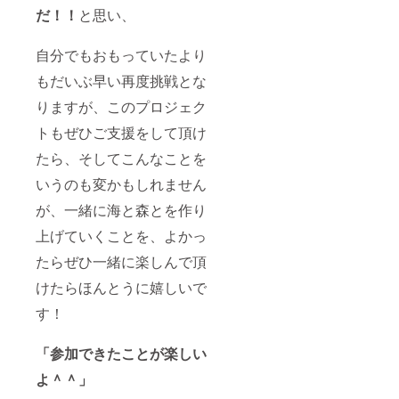
美味し
わり、
だ！！
と思い、
いコー
行動に
ヒー屋
移すこ
さんの
とがで
自分でもおもっていたより
コー
き、感
ヒーを
動と奇
もだいぶ早い再度挑戦とな
豆から
跡を呼
淹れま
びまし
りますが、このプロジェク
す◎
た。 こ
（コー
トもぜひご支援をして頂け
れま
ヒーが
で、ひ
たら、そしてこんなことを
苦手な
とりで
方にも
ノート
いうのも変かもしれません
色々美
に書き
味しい
出すこ
が、一緒に海と森とを作り
お茶揃
とは
えてま
やって
上げていくことを、よかっ
す＾
きてお
＾） こ
たらぜひ一緒に楽しんで頂
りまし
こで過
たが、
けたらほんとうに嬉しいで
ごす2日
このセ
間は、
ルフリ
す！
きっと
トリー
あなた
トのメ
の人生
ソッド
「参加できたことが楽しい
の本質
に出逢
に触れ
い、教
よ＾＾」
る時間
科書発