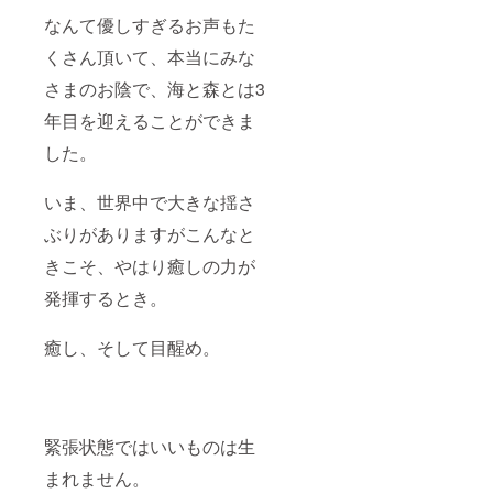
になる
見！と
でしょ
すごく
なんて優しすぎるお声もた
う。 こ
興奮し
くさん頂いて、本当にみな
こは何
たこと
かが動
を覚え
さまのお陰で、海と森とは3
き出す
ており
場所。
ます。
年目を迎えることができま
やりた
どこで
いこと
も、ひ
した。
をやる
とりで
ことを
でもで
決めた
きるセ
いま、世界中で大きな揺さ
り、 引
ルフリ
越しを
ぶりがありますがこんなと
トリー
決めた
トです
きこそ、やはり癒しの力が
り、 サ
が、 環
ロンを
境は大
発揮するとき。
はじめ
切。そ
ること
してひ
を決め
とりで
癒し、そして目醒め。
たり
は踏み
と、 波
込めな
の音し
い心の
か聞こ
内側に
えない
タッチ
この空
緊張状態ではいいものは生
しま
間で ひ
す！
まれません。
たすら