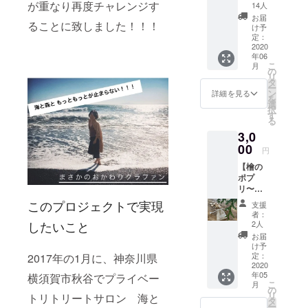
イベートス
音源ダ
が重なり再度チャレンジす
14人
ウン
パを運営し
お届
ることに致しました！！！
ロー
け予
ておりま
ド】 世
定：
す。
界でも
2020
年06
活躍
こ
月
し、常
の
リ
に進化
タ
ー
し続け
ン
詳細を見る
を
てたく
選
択
さんの
す
る
ひとを
3,0
魅了し
惹きつ
00
円
け、一
【檜の
度Live
ポプ
に足を
リ〜海
運ぶと
と森
誰でも
このプロジェクトで実現
支援
と オ
ファン
者：
リジナ
になっ
したいこと
2人
ル巾着
てしま
お届
入
う彼の
け予
り〜】
魅力は
定：
2017年の1月に、神奈川県
手のひ
2020
計り知
年05
横須賀市秋谷でプライベー
らサイ
れな
こ
月
ズの巾
い。
の
リ
トリトリートサロン 海と
着に、
数々の
タ
ー