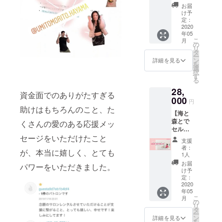
回のリ
になっ
とても
シャン
お届
たもぜ
ターン
たよ
大きな
け予
フロン
ひよろ
でも、
う、と
定：
ギフト
トバス
しくお
人気
2020
喩えて
でし
に心ゆ
願いい
年05
だった
くださ
た。 お
くまで
たしま
こ
月
レンタ
る方
の
ひとり
入って
す！！
リ
ルサロ
も。 そ
タ
ずつ、
くださ
！
ー
ン
して、
ン
好きな
詳細を見る
い＾＾
を
1day 海
自分の
選
香りを
（クレ
択
目の前
こと大
す
決めて
イバス
る
の憧れ
切にし
いただ
かメ
28,
のロ
よう、
き、 着
ディ
資金面でのありがたすぎる
ケー
000
大切な
衣のま
テー
円
ション
人を大
まベッ
助けはもちろんのこと、た
ション
【海と
で、1日
切にし
トで、
トリー
森とで
サロン
くさんの愛のある応援メッ
よう。
micaco
トメン
セルフ
してみ
そう、
が触れ
トバス
リト
セージをいただけたこと
ません
感じて
させて
をお選
支援
リー
か？ ど
くれた
いただ
者：
びいた
が、本当に嬉しく、とても
ト】 セ
んなふ
ことも
1人
きま
だけま
ルフリ
うにや
とても
す。 そ
お届
す） 激
パワーをいただきました。
トリー
りたい
大きな
け予
の間
動の
トと
かな
定：
ギフト
中、サ
2020年
は、長
2020
ど、ご
でし
ロン全
だから
年05
谷川エ
相談に
た。 お
体を
こそ、
こ
月
レナ朋
応じま
の
ひとり
Reoく
このい
リ
美さん
す。 ま
タ
ずつ、
んの優
ちばん
ー
考案の
た、微
ン
好きな
詳細を見る
しいハ
贅沢な
を