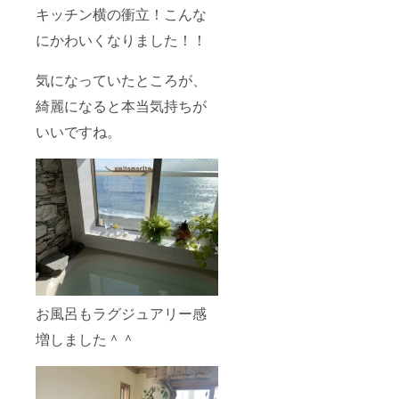
海に沈
リト
キッチン横の衝立！こんな
むお月
リート
さまと
別途必
にかわいくなりました！！
ムーン
要。 お
ロー
待ちの
ド。 新
方はご
気になっていたところが、
月近く
持参く
は、満
ださ
綺麗になると本当気持ちが
点の星
い。 お
いいですね。
空。 都
持ちで
内から1
ない方
時間半
はこち
でこん
らでご
なにも
用意も
美しい
可能で
自然が
す。 備
あるこ
考欄に
と、わ
希望の
たしは
旨お知
葉山に
らせく
越して
ださ
来る前
い。
お風呂もラグジュアリー感
知りま
（＋
せんで
1500
増しました＾＾
した。
円） こ
ほんと
こは何
に空気
かが動
が柔ら
き出す