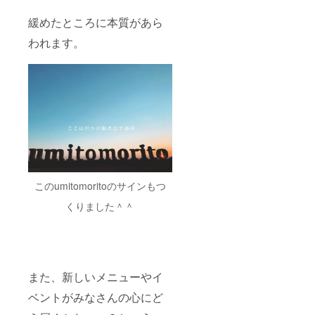
自分の
声と向
緩めたところに本質があら
き合う
と、 今
われます。
後どう
して生
きてい
くか そ
んな心
のうち
の声が
聞こえ
てきま
す。 わ
たしの
経験談
からく
このumitomoritoのサインもつ
る熱い
想いは
くりました＾＾
いくら
でも
シェア
しま
す！
また、新しいメニューやイ
ベントがみなさんの心にど