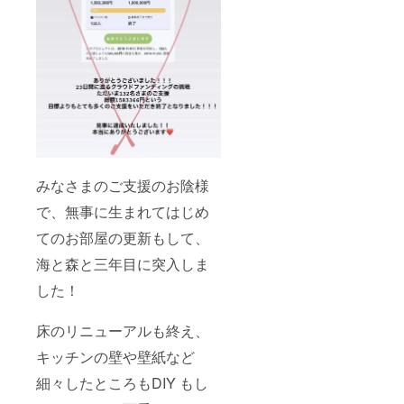
トリー
の中よ
プロ
敵な時
トメン
り、１
ジェク
間をす
トを主
つ〜２
トイチ
ごしま
軸にサ
つメ
オシリ
しょう
ウンド
ニュー
ターン
＾＾ 5/2
ヒーリ
を決め
でござ
15:00
ングな
て深掘
いま
open
どを用
りして
す！ 限
18:00
いて、
参りま
定5名
close
波の音
しょ
様！！
と呼吸
う。
6/27の
と一体
オー
リター
化する
シャン
ンの
みなさまのご支援のお陰様
そのと
フロン
ページ
きだけ
ト
で、無事に生まれてはじめ
です。
の生ま
bath
どう
れ変わ
timeと
てのお部屋の更新もして、
ぞ、お
るセッ
海と森
見逃し
海と森と三年目に突入しま
ション
と オ
なく。
を。 夜
リジナ
一緒に
した！
は、近
ル
素敵な
くのご
healing
時間を
飯屋さ
session
すごし
床のリニューアルも終え、
んか夏
Connec
ましょ
だった
ting
う＾＾
キッチンの壁や壁紙など
ら、海
Cerem
6/27
の家へ
ony
細々したところもDIY もし
15:00
夜風を
90min
open