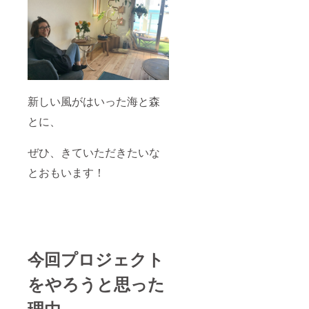
かくて
場所。
豊かな
自分と
土地で
しっか
す。
り向き
ゆっく
合いた
り味
い方
わって
に、お
いただ
すすめ
きた
です。
新しい風がはいった海と森
い！と
前回の
お泊り
クラウ
とに、
リト
ドファ
リート
ンディ
は生ま
ングに
ぜひ、きていただきたいな
れまし
挑戦す
た。 波
ること
とおもいます！
の音に
のおお
抱かれ
きな
て、起
きっか
きた
けに
朝。 い
なった
ちばん
アメリ
初めに
カカル
今回プロジェクト
視界に
フォル
入るの
ニアへ
は青い
をやろうと思った
の旅。
海と青
エサレ
い空。
ン研究
理由