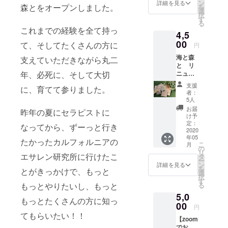
檜の
作品へ
ン
詳細を見る
森とをオープンしました。
を
チップ
の楽曲
選
択
に更に
提供な
す
る
香り付
ども行
これまでの経験を全て持っ
4,5
けした
い、現
オリジ
00
在は日
て、そしてたくさんの方に
円
ナル森
本のハ
海と森
のポプ
支えていただきながら丸二
ンドパ
と リ
リ。 ク
ンシー
年、必死に、そして大切
ニュー
ロー
ンも率
アルし
ゼット
いる
支援
に、育てて参りました。
た床で
の中で
Reo
者：
使用し
ふんわ
Matsu
5人
た余っ
りと 玄
moto 氏
お届
昨年の夏にセラピストに
た新し
関で消
に、優
け予
い杉の
臭剤と
定：
しい音
なってから、ずーっと行き
板で
2020
して ま
色のハ
年05
メッ
た、寝
たかったカルフォルニアの
ンドパ
こ
月
セージ
室の枕
の
ンで、
リ
ボード
エサレン研究所に行けたこ
元にお
タ
海と森
ー
を作成
くのも
ン
とオリ
詳細を見る
を
とがきっかけで、もっと
致しま
おすす
選
ジナル
択
す！ お
めで
す
曲を書
もっとやりたいし、もっと
る
好きな
す。 森
き下ろ
5,0
メッ
の中で
してい
もっとたくさんの方に知っ
セージ
00
深呼吸
ただき
円
や、格
したく
ま
てもらいたい！！
【zoom
言など
なる、
す！！
でお
ご希望