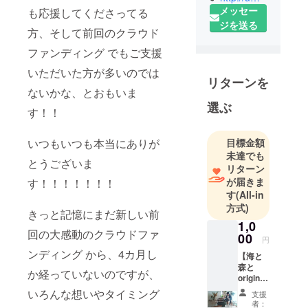
therapist
メッセー
も応援してくださってる
micaco
ジを送る
方、そして前回のクラウド
ファンディング でもご支援
自然と繋が
る
いただいた方が多いのでは
リターンを
自分と繋が
ないかな、とおもいま
る
選ぶ
す！！
セラピスト
目標金額
いつもいつも本当にありが
10年。
未達でも
とうございま
リターン
いろんな土
が届きま
す！！！！！！！
地を経て、
す
(All-in
たどり着い
方式)
きっと記憶にまだ新しい前
た南葉山で
1,0
回の大感動のクラウドファ
波の音しか
00
円
聞こえない
ンディング から、4カ月し
【海と
環境・空間
森と
か経っていないのですが、
original
で1日1組様
healing
いろんな想いやタイミング
限定のプラ
支援
music
者：