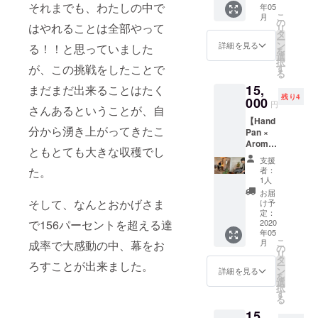
けた
それまでも、わたしの中で
年05
繋がる
りたい
をアル
ら、生
こ
月
から By
かわか
の
ファ
活の中
はやれることは全部やって
リ
プーさ
らない
タ
ベット
のほっ
ー
ん 波の
はじめ
ン
でご明
詳細を見る
る！！と思っていました
とする
を
音しか
る一歩
選
記くだ
時間に
択
聞こえ
の勇気
が、この挑戦をしたことで
す
さい。
溶け込
る
ない空
がほし
大文
んでい
15,
まだまだ出来ることはたく
間で、
い セラ
字・小
ただけ
残り4
なーん
000
ピスト
文字お
円
たら嬉
さんあるということが、自
にもし
という
選び頂
しいで
【Hand
ない、
存在が
けま
す。 ハ
分から湧き上がってきたこ
Pan ×
をしよ
気にな
す。 送
ンドパ
Aroma
う！ ス
る 雇わ
料込み
ともとても大きな収穫でし
ンは宇
healing
ケ
れるこ
の料金
支援
宙の
retreat
ジュー
とを手
た。
となり
者：
音。 ぜ
5/2】 前
ル帳
放し
1人
ます。
ひ、1日
回大好
に、な
て、サ
お届
の心休
評でし
にもし
そして、なんとおかげさま
ロンを
け予
まる時
た、 ハ
ない！
定：
やって
間に。
で156パーセントを超える達
ンドパ
2020
と書き
みたい
メール
年05
ンの生
込もう
なにか
アドレ
こ
月
成率で大感動の中、幕をお
演奏の
＾＾ 携
の
らはじ
スへ送
リ
中、好
帯の電
タ
めたら
ろすことが出来ました。
るダウ
ー
きなア
源OFF
ン
いいか
詳細を見る
ンロー
を
ロマの
して 難
選
わから
ドでの
択
香りの
しい本
す
ない た
お届け
る
中の
は閉じ
だただ
となり
15,
ヒーリ
て ただ
話をし