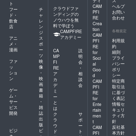
ティ
ス
ングは
ト
CAM
ヘルプ
１回２
クラウドファ
フー
チ
PFI
お問い
時間程
ンディングの
ド・
ャ
度を予
RE
合わせ
ノウハウを無
飲食
レ
定して
Crea
料で学ぼう
店
ン
おりま
tion
各種規定
CAMPFIRE
す。 ・
ジ
CAM
スケ
アカデミー
アニ
ス
利用規
PFI
ジュー
メ・
ポ
ルは５
約
RE
漫画
ー
CA
説
月〜７
細則
for
ツ
月中ま
MP
明
プライ
Soci
でを目
ファ
映
FI
会
バシー
al
処に合
ッ
像
RE
・
ポリ
Goo
計３日
ショ
・
ア
相
シー
間とな
d
ン
映
カ
談
りま
特定商
CAM
画
す。 ・
デ
会
取引法
PFI
トレー
ゲー
書
ミ
に基づ
RE
ニング
ム・
籍
ー
く表記
for
は都
サー
・
と
情報セ
Ente
内・大
ビス
雑
は
阪市内
キュリ
rtain
開発
誌
ク
サ
でのレ
ティ方
men
出
ンタル
ラ
ポ
針
t
スペー
版
ウ
ー
反社基
CAM
ス／レ
ビジ
ビ
ド
ト
本方針
PFI
ンタル
ネ
ュ