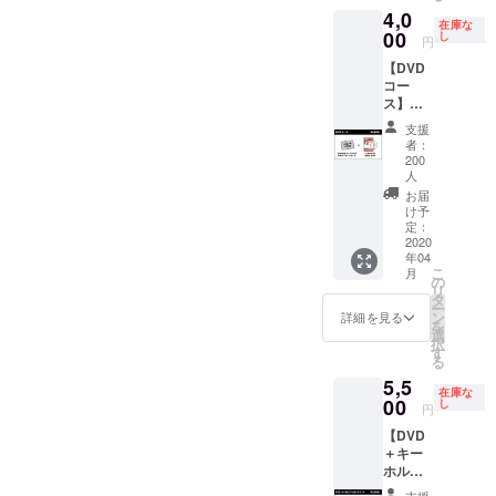
スト
4,0
DVD」
アップ
在庫な
とキー
00
の為、
し
円
ホル
200円の
【DVD
ダーを
値上げ
コー
お届け
をご了
ス】
する
承くだ
Sunday
コース
さい。
支援
カミデ
になり
＜リ
者：
の直筆
ます。
ターン
200
サイン
＜リ
人
アイテ
を入れ
ターン
ム＞ ・
お届
た
アイテ
け予
お礼の
「Love
定：
ム＞ ・
メッ
2020
sofa
お礼の
セージ
年04
20th
メッ
カード
こ
月
anniver
の
セージ
・
リ
sary
タ
カード
Sunday
ー
DVD」
ン
・
詳細を見る
カミデ
を
をお届
選
Sunday
直筆サ
択
けする
す
カミデ
イン入
る
コース
直筆サ
り
5,5
になり
イン入
「Love
在庫な
00
ます。
し
り
sofa
円
＜リ
「Love
anniver
【DVD
ターン
sofa
sary
＋キー
アイテ
20th
20th
ホル
ム＞ ・
anniver
DVD」
ダー＆
お礼の
sary
支援