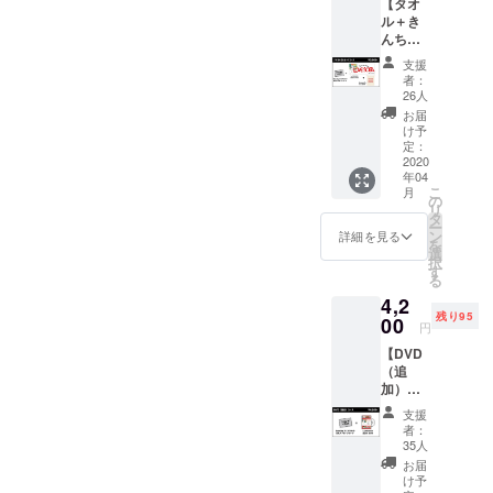
【タオ
のメッ
ル＋き
セージ
んちゃ
カード
くコー
・Love
支援
ス】
sofa
者：
Love
20th
26人
sofa
anniver
お届
20th
sary タ
け予
anniver
オル ＊
定：
sary を
2020
送料込
年04
記念し
み
こ
月
たタオ
の
リ
ルと
タ
ー
Love
ン
詳細を見る
を
sofaき
選
択
んちゃ
す
る
くをお
4,2
届けす
残り95
るコー
00
円
スにな
【DVD
りま
（追
す。 ＜
加）
リター
コー
ンアイ
支援
ス】
テム＞
者：
Sunday
・お礼
35人
カミデ
のメッ
お届
の直筆
セージ
け予