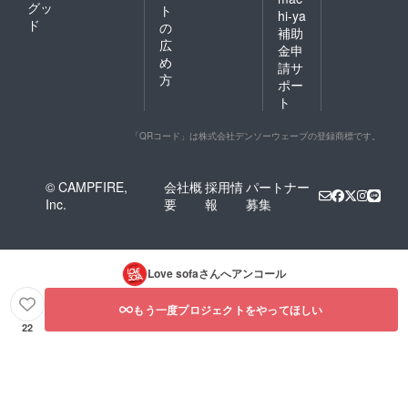
レッス
グッ
ト
hi-ya
ンまで
ド
の
補助
の交通
広
金申
費はご
め
負担を
請サ
方
お願い
ポー
いたし
ト
ます。
・都内
または
「QRコード」は株式会社デンソーウェーブの登録商標です。
大阪市
内で
レッス
© CAMPFIRE,
会社概
採用情
パートナー
ン可能
Inc.
要
報
募集
な方に
限りま
す。 ・
Sunday
カミデ
Love sofa
さんへアンコール
の稼働
スケ
もう一度プロジェクトをやってほしい
ジュー
ルと擦
22
り合わ
せを
し、実
施日を
ご相談