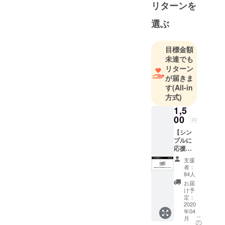
リターンを
選ぶ
目標金額
未達でも
リターン
が届きま
す
(All-in
方式)
1,5
00
円
【シン
プルに
応援
コー
支援
ス】 物
者：
はもっ
84人
てる、
お届
もしく
け予
はシン
定：
プルに
2020
年04
応援だ
こ
月
けした
の