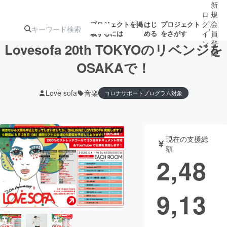
新
ロ
規
グ
会
プロジェクトを掲
はじ
プロジェクト
/
載するには
める
をさがす
イ
員
ン
登
Lovesofa 20th TOKYOのリベンジを
録
OSAKAで！
人気のプロ
注目のリ
注目の新着プロ
募集終了が近いプ
もうすぐ公開
Love sofa
音楽
コロナサポートプログラム対象
ジェクト
ターン
ジェクト
ロジェクト
されます
アート・写真
音楽
現在の支援総
額
2,48
テクノロジー・ガジェット
ゲーム・サ
映像・映画
書籍・雑誌
9,13
ビジネス・起業
チャレンジ