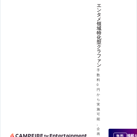
エ
ン
タ
メ
領
域
特
化
型
ク
ラ
フ
ァ
ン
手
数
料
0
円
か
ら
実
施
可
能
。
企
画
掲載
無料