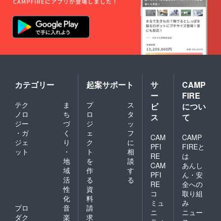
で販売
予定に
なりま
す。 ＊
キーホ
ルダー
はライ
ブ会場
で800円
で販売
予定に
カテゴリー
起案サポート
サ
CAMP
なりま
ー
FIRE
す。 ＊
テク
ま
プ
ス
ビ
につい
ポーチ
ノロ
ち
ロ
タ
はライ
ス
て
ブ会場
ジー
づ
ジ
ッ
で1000
・ガ
く
ェ
フ
CAM
CAMP
円で販
ジェ
り
ク
に
売予定
PFI
FIREと
ット
・
ト
相
になり
RE
は
地
を
談
ます。
CAM
あんし
＜サン
域
作
す
PFI
ん・安
デート
活
る
る
RE
全への
レーニ
性
資
ングに
コ
取り組
化
料
関して
ミュ
み
プロ
音
請
＞ ・ト
ニ
ニュー
レーニ
ダク
楽
求