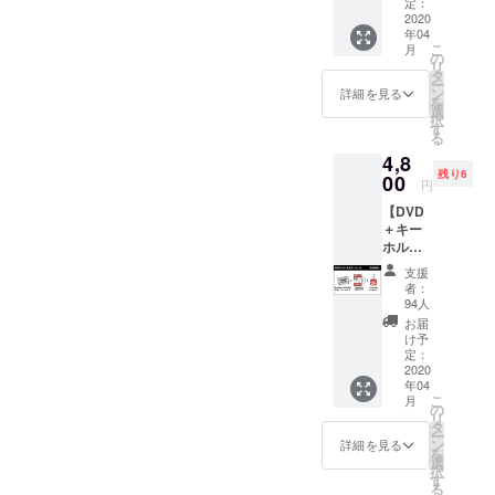
サイン
カード
定：
を入れ
2020
・Love
年04
た
sofa
こ
月
「Love
20th
の
リ
sofa
anniver
タ
ー
20th
sary タ
ン
詳細を見る
を
anniver
オル ・
選
択
sary
Love
す
る
DVD」
sofa き
4,8
をお届
んちゃ
残り6
けする
00
く ＊送
円
コース
料込み
【DVD
になり
＋キー
ます。
ホル
当初製
ダー
造して
支援
コー
いたプ
者：
ス】
レス枚
94人
Sunday
数が好
お届
カミデ
評につ
け予
の直筆
き追加
定：
サイン
2020
プレス
年04
を入れ
をさせ
こ
月
た
て頂き
の
リ
「Love
まし
タ
ー
sofa
た。追
ン
詳細を見る
を
20th
加製造
選
択
anniver
費のコ
す
る
sary