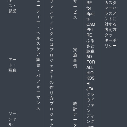
フ
サ
スタジ
カスタ
RE
ス・
ー
ァ
ー
オにて
マーハ
for
起業
テ
実施し
ン
ビ
ラスメ
Spor
ます。
ィ
デ
ス
ントに
ts
・スタ
ー
ィ
対する
CAM
ジオな
・
ン
考え方
どの予
PFI
ヘ
グ
約はこ
クッ
RE
ル
ちらで
と
キーポ
ふる
行いま
ス
は
リシー
さと
すが、
ケ
プ
実
納税
スタジ
ア
ロ
施
AD
オレン
アー
舞
ジ
事
タル代
FOR
ト・
台
ェ
例
（１時
ALL
写真
・
間1000
ク
HIO
円〜
パ
ト
KOS
3000円
フ
の
HI
ほど／
ォ
作
曜日時
JFA
ー
り
間帯に
クラ
マ
よる）
方
ウド
は別途
ン
プ
統
ファ
ご負担
ス
ロ
計
ン
をお願
ソー
ジ
デ
いいた
ディ
シャ
ェ
ー
しま
ング
ル
す。 ・
ク
タ
mac