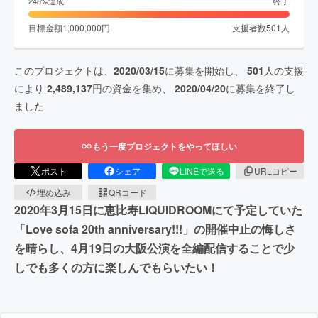
終了
248
%達成
目標金額
1,000,000
円
支援者数
501
人
このプロジェクトは、
2020/03/15
に募集を開始し、
501
人の支援
により
2,489,137
円の資金を集め、
2020/04/20
に募集を終了し
ました
もう一度プロジェクトをやってほしい
ポスト
シェア
LINEで送る
URLコピー
埋め込み
QRコード
2020年3月15日に恵比寿LIQUIDROOMにて予定していた
「Love sofa 20th anniversary!!!」の開催中止の悔しさ
を晴らし、4月19日の大阪公演を全編配信することで少
しでも多くの方に楽しんでもらいたい！