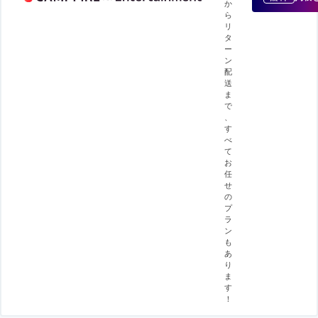
か
ら
リ
タ
ー
ン
配
送
ま
で
、
す
べ
て
お
任
せ
の
プ
ラ
ン
も
あ
り
ま
す
！