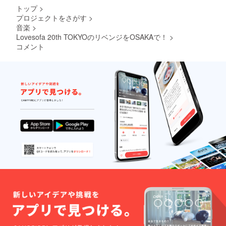
直筆サ
トップ
>
イン入
プロジェクトをさがす
>
り
音楽
>
Love
sofa
Lovesofa 20th TOKYOのリベンジをOSAKAで！
>
20th
コメント
anniver
sary
DVD ・
Love
sofa
キーホ
ルダー
・Love
sofa
ポーチ
・サン
デート
レーニ
ング参
加券（3
回分) ＊
送料込
み ＊
DVDは
ライブ
会場で
2500円