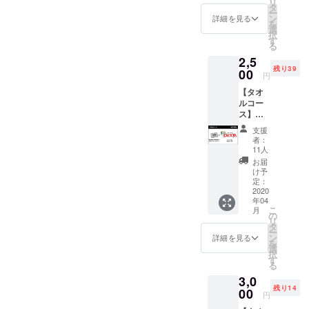
リ
い！と
タ
ー
いう方
ン
詳細を見る
を
への
選
択
コース
す
る
になり
2,5
ます。
残り39
＜リ
00
円
ターン
【タオ
アイテ
ルコー
ム＞ ・
ス】
お礼の
Love
メッ
支援
sofa
セージ
者：
20th
カード
11人
anniver
Sunday
お届
sary を
カミデ
け予
記念し
からの
定：
たタオ
2020
お礼の
年04
ルをお
メッ
こ
月
届けす
セージ
の
リ
るコー
カード
タ
ー
スにな
をお届
ン
詳細を見る
を
りま
けしま
選
択
す。 ＜
す。 ＊
す
る
リター
送料込
3,0
ンアイ
み
残り14
テム＞
00
円
・お礼