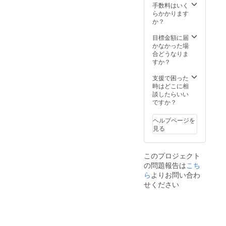
Sunday
2500円
手数料はいく
カミデ
で販売
らかかります
が実施
予定に
か？
するサ
なりま
ンデー
す。 ＊
目標金額に届
トレー
キーホ
かなかった場
ニング
ルダー
合どうなりま
の個別
はライ
すか？
指導
ブ会場
（プラ
で800円
支援で困った
イベー
で販売
時はどこに相
トレッ
予定に
談したらいい
スン）
なりま
ですか？
を計3回
す。 ＊
体験い
ポーチ
ヘルプページを
ただけ
はライ
見る
ます。
ブ会場
＜リ
で1000
ターン
円で販
このプロジェクト
アイテ
売予定
の問題報告は
こち
ム＞ ・
になり
お礼の
ら
よりお問い合わ
ます。
メッ
せください
セージ
カード
・
Sunday
カミデ