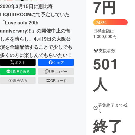
7
円
2020年3月15日に恵比寿
まちづくり・地域活性化
LIQUIDROOMにて予定していた
「Love sofa 20th
248%
CAMPFIRE for Social Good
CAMPFIRE Creation
anniversary!!!」の開催中止の悔
目標金額は
1,000,000円
しさを晴らし、4月19日の大阪公
CAMPFIREふるさと納税
machi-ya
コミュニティ
演を全編配信することで少しでも
支援者数
多くの方に楽しんでもらいたい！
501
ポスト
シェア
LINEで送る
URLコピー
人
埋め込み
QRコード
募集終了まで残
り
終了