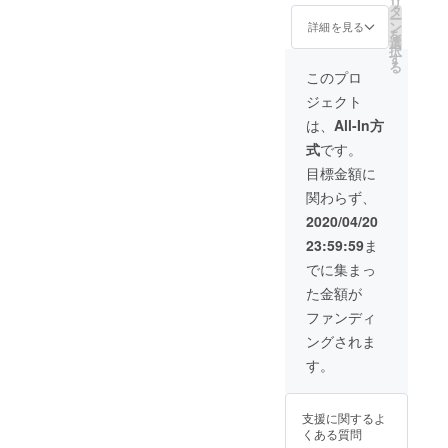
リ
バンド
お礼の
タ
ー
として
メッ
ン
詳細を見る
を
行った
セージ
選
択
クラウ
カード
す
る
ドファ
・
このプロ
ンディ
Sunday
ジェクト
ングで
カミデ
も大好
直筆サ
は、
All-In方
評だっ
イン入
式
です。
た サン
り
デート
Love
目標金額に
レーニ
sofa
関わらず、
ングが
20th
帰って
anniver
2020/04/20
きまし
sary
23:59:59
ま
た！
DVD ・
「DVD
Love
でに集まっ
＋キー
sofa
た金額が
ホル
キーホ
ダー＆
ルダー
ファンディ
ポーチ
・Love
ングされま
コー
sofa
ス」の
ポーチ
す。
アイテ
＊送料
ム全て
込み ＊
をお届
DVDは
支援に関するよ
けの上
ライブ
くある質問
で、
会場で