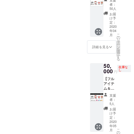
＊送料
ポーチ
メッ
DVD」
者：
込み ＊
コー
セージ
50人
・Love
DVDは
ス】
カード
sofa
お届
ライブ
Sunday
・
け予
キーホ
会場で
カミデ
定：
Sunday
ルダー
2500円
の直筆
2020
カミデ
＊送料
で販売
年04
サイン
直筆サ
込み ＊
予定に
こ
月
を入れ
の
イン入
DVDは
なりま
リ
た
タ
り
ライブ
す。
ー
「Love
ン
「Love
詳細を見る
会場で
を
sofa
選
sofa
2500円
択
20th
す
anniver
で販売
る
anniver
sary
予定に
50,
sary
20th
なりま
在庫な
DVD」
000
し
DVD」
す。 ＊
円
とキー
＊送料
キーホ
【フル
ホル
込み ＊
ルダー
アイテ
ダー＆
DVDは
はライ
ム＆サ
ポーチ
ライブ
ブ会場
ンデー
をお届
会場で
で800円
支援
トレー
けする
2500円
者：
で販売
ニング
コース
5人
で販売
予定に
プライ
になり
予定に
お届
なりま
ベート
ます。
け予
なりま
す。
レッス
＜リ
定：
す。
ンコー
2020
ターン
年05
ス】 前
アイテ
こ
月
回天才
ム＞ ・
の