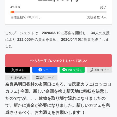
終了
4
%達成
目標金額
5,000,000
円
支援者数
34
人
このプロジェクトは、
2020/03/19
に募集を開始し、
34
人の支援
により
222,000
円の資金を集め、
2020/04/10
に募集を終了しま
した
もう一度プロジェクトをやってほしい
ポスト
シェア
LINEで送る
URLコピー
埋め込み
QRコード
奈良県明日香村の玄関口にある、古民家カフェ{コッコロ
カフェ} 今回、新しい企画を携え新天地に移転を決意し
たのですが、、、建物を取り壊す流れになりましたの
で、新たに資金が必要になりました。新しいカフェを完
成させるべく、お力添えをお願いします ！