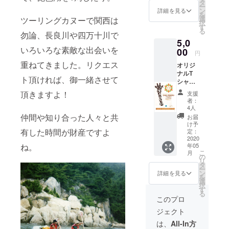
車、2階
タ
ー
席にも
ン
詳細を見る
を
共通で
選
ツーリングカヌーで関西は
択
す。
す
る
コッコ
勿論、長良川や四万十川で
5,0
ロカ
いろいろな素敵な出会いを
フェが
00
円
営業を
重ねてきました。リクエス
オリジ
続ける
ナルT
間は、
ト頂ければ、御一緒させて
シャツ
ずっと
を送ら
ご利用
頂きますよ！
支援
せて頂
頂けま
者：
きます
す。
4人
{多少内
仲間や知り合った人々と共
お届
容に変
け予
更あり
有した時間が財産ですよ
定：
ます) 色
2020
ね。
年05
は白の
こ
月
みです
の
リ
タ
ー
ン
詳細を見る
を
選
択
す
る
このプロ
ジェクト
は、
All-In方