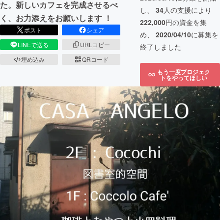
た。新しいカフェを完成させるべ
し、
34
人の支援により
く、お力添えをお願いします ！
222,000
円の資金を集
ポスト
シェア
め、
2020/04/10
に募集を
LINEで送る
URLコピー
終了しました
埋め込み
QRコード
もう一度プロジェク
トをやってほしい