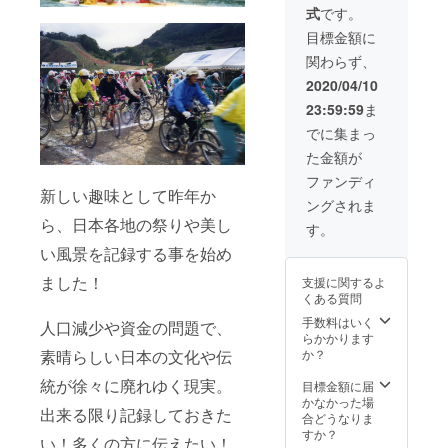
式
です。
目標金額に
関わらず、
2020/04/10
23:59:59
ま
でに集まっ
た金額が
ファンディ
新しい趣味として昨年か
ングされま
ら、日本各地の祭りや美し
す。
い風景を記録する事を始め
ました！
支援に関するよ
くある質問
手数料はいく
人口減少や資金の問題で、
らかかります
か？
素晴らしい日本の文化や伝
統が徐々に廃れゆく現実。
目標金額に届
かなかった場
出来る限り記録しておきた
合どうなりま
すか？
い！多くの方に伝えたい！