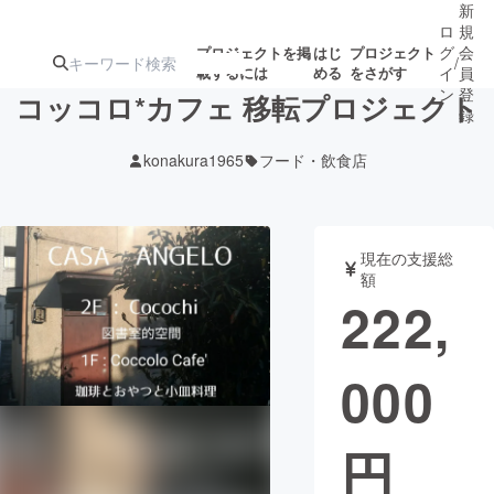
新
ロ
規
グ
会
プロジェクトを掲
はじ
プロジェクト
/
載するには
める
をさがす
イ
員
ン
登
コッコロ*カフェ 移転プロジェクト
録
konakura1965
フード・飲食店
人気のプロ
注目のリ
注目の新着プロ
募集終了が近いプ
もうすぐ公開
ジェクト
ターン
ジェクト
ロジェクト
されます
現在の支援総
額
アート・写真
音楽
222,
テクノロジー・ガジェット
ゲーム・サ
000
映像・映画
書籍・雑誌
円
ビジネス・起業
チャレンジ