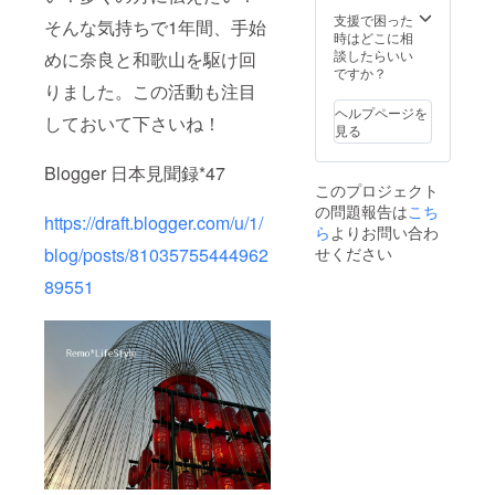
支援で困った
そんな気持ちで1年間、手始
時はどこに相
談したらいい
めに奈良と和歌山を駆け回
ですか？
りました。この活動も注目
ヘルプページを
しておいて下さいね！
見る
Blogger 日本見聞録*47
このプロジェクト
の問題報告は
こち
https://draft.blogger.com/u/1/
ら
よりお問い合わ
せください
blog/posts/81035755444962
89551