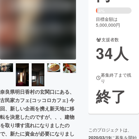
4%
まちづくり・地域活性化
目標金額は
5,000,000円
CAMPFIRE for Social Good
CAMPFIRE Creation
支援者数
CAMPFIREふるさと納税
machi-ya
コミュニティ
34
人
募集終了まで残
り
終了
奈良県明日香村の玄関口にある、
古民家カフェ{コッコロカフェ} 今
回、新しい企画を携え新天地に移
転を決意したのですが、、、建物
を取り壊す流れになりましたの
このプロジェクトは、
で、新たに資金が必要になりまし
2020/03/19
に募集を開始