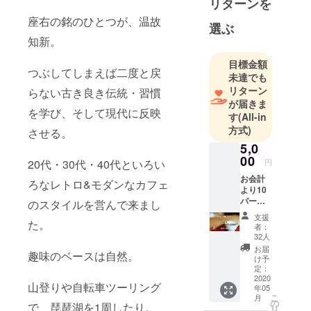
リターンを
座右の銘のひとつが、温故
選ぶ
知新。
目標金額
つぶしてしまえば二度と戻
未達でも
リターン
らない古き良き伝統・習慣
が届きま
を学び、そして現代に反映
す
(All-in
方式)
させる。
5,0
00
20代・30代・40代といろい
円
お会計
ろなレトロ&モダンなカフェ
より10
パーセ
のスタイルを営んで来まし
ント割
支援
た。
引され
者：
る会員
32人
カード
お届
趣味のベースは自然。
を発行
け予
させて
定：
頂きま
2020
山登りや自転車ツーリング
年05
す。 貸
こ
月
自転
の
で、琵琶湖を1周したり。
リ