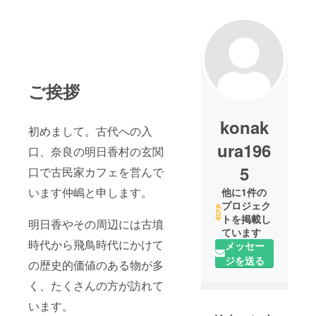
ご挨拶
konak
初めまして。古代への入
ura196
口、奈良の明日香村の玄関
5
口で古民家カフェを営んで
います仲嶋と申します。
他に1件の
プロジェク
トを掲載し
明日香やその周辺には古墳
ています
時代から飛鳥時代にかけて
メッセー
ジを送る
の歴史的価値のある物が多
く、たくさんの方が訪れて
います。