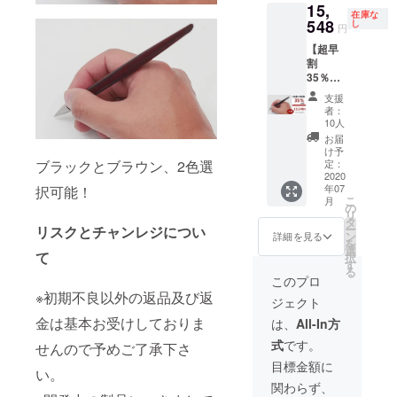
15,
遅れる
す。ご
在庫な
可能性
548
了承く
し
円
もござ
ださ
【超早
いま
い。 ※2
割
す。 ※
色お選
35％OF
送料込
びいた
F】 イ
の価格
だけま
支援
ンクレ
となり
す。 予
者：
スペン
ます。
定配送
10人
×4
※商品の
時期：
お届
※2020
仕様、
2020年
け予
年7月上
デザイ
定：
ブラックとブラウン、2色選
7月上旬
旬にお
2020
ンに関
年07
択可能！
届けす
しまし
こ
月
る予定
ては一
の
リ
です
部変更
タ
ー
リスクとチャンレジについ
が、生
になる
ン
詳細を見る
を
産、配
可能性
選
て
択
送状況
もござ
す
る
により
いま
このプロ
遅れる
す。ご
※初期不良以外の返品及び返
ジェクト
可能性
了承く
もござ
ださ
金は基本お受けしておりま
は、
All-In方
いま
い。 ※2
式
です。
す。 ※
せんので予めご了承下さ
色お選
送料込
びいた
目標金額に
い。
の価格
だけま
関わらず、
となり
す。 予