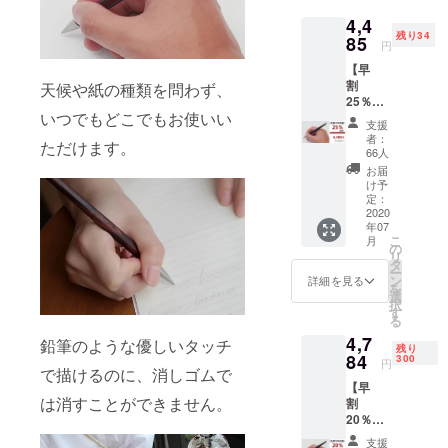
ファンデイ
4,4
ング事業を
残り34
85
円
展開しまし
【早
た。日本未
割
天候や紙の種類を問わず、
上陸なもの
25％OF
いつでもどこでもお使いい
F】 イ
を中心とし
支援
ンクレ
者：
た面白い役
ただけます。
スペン
66人
に立つ製品
×1
お届
※2020
け予
を提供し、
年7月上
定：
さまざまな
旬にお
2020
年07
届けす
活動を行っ
こ
月
る予定
の
ていきま
リ
です
タ
ー
す。
が、生
ン
詳細を見る
を
産、配
1.事業者の名
選
択
送状況
す
称 株式会
る
により
社日進商事
4,7
遅れる
鉛筆のような優しいタッチ
残り
可能性
84
300
2.業務責任
円
で描けるのに、消しゴムで
もござ
者 小林
【早
いま
は消すことができません。
割
す。 ※
直樹
20％OF
送料込
3.お問い合わ
F】 イ
の価格
支援