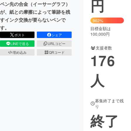
円
ペン先の合金（イーサーグラフ）
まちづくり・地域活性化
が、紙との摩擦によって筆跡を残
すインク交換が要らないペンで
962%
す。
目標金額は
CAMPFIRE for Social Good
CAMPFIRE Creation
100,000円
ポスト
シェア
CAMPFIREふるさと納税
machi-ya
コミュニティ
LINEで送る
URLコピー
支援者数
埋め込み
QRコード
176
人
募集終了まで残
り
終了