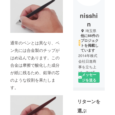
nisshi
n
埼玉県
他に66件の
プロジェク
通常のペンとは異なり、ペ
トを掲載し
ン先には合金製のチップが
ています
2014年株式
はめ込んであります。この
会社日進商
合金は摩擦で酸化した成分
事を立ち上
が紙に残るため、鉛筆の芯
げ、主にEC
メッセー
サイトで
のような役割を果たしま
ジを送る
ネット
す。
ショップを
運営してお
リターンを
ります。
2019年から
選ぶ
グラウド