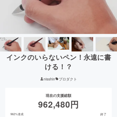
インクのいらないペン！永遠に書
ける！？
nisshin
プロダクト
現在の支援総額
962,480
円
終了
962
%達成