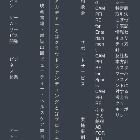
ア
相
シー
d
ン
映
カ
談
特定商
CAM
画
デ
会
取引法
PFI
ゲー
書
ミ
に基づ
RE
ム・
籍
ー
く表記
for
サー
・
と
情報セ
Ente
ビス
雑
は
キュリ
rtain
開発
誌
ク
サ
ティ方
men
出
ラ
ポ
針
t
版
ウ
ー
反社基
CAM
ビジ
ビ
ド
ト
本方針
PFI
ネ
ュ
フ
サ
カスタ
RE
ス・
ー
ァ
ー
マーハ
for
起業
テ
ン
ビ
ラスメ
Spor
ィ
デ
ス
ントに
ts
ー
ィ
対する
CAM
・
ン
考え方
PFI
ヘ
グ
クッ
RE
ル
と
キーポ
ふる
ス
は
リシー
さと
ケ
プ
実
納税
ア
ロ
施
AD
アー
舞
ジ
事
FOR
ト・
台
ェ
例
ALL