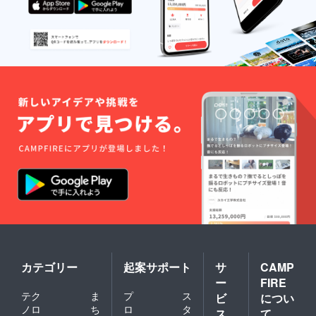
カテゴリー
起案サポート
サ
CAMP
ー
FIRE
テク
ま
プ
ス
ビ
につい
ノロ
ち
ロ
タ
ス
て