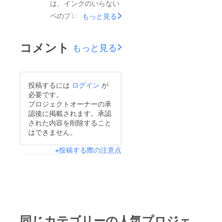
は、インクのいらない
ペのプロジェクトにご
もっと見る
支援頂き、また拡散に
ご協力頂きましてあり
コメント
もっと見る
がとうございました！
5月27日をもちまし
て、本クラウドファン
投稿するには
ログイン
が
ディング、募集期間を
必要です。
無事に終了いたしまし
プロジェクトオーナーの承
認後に掲載されます。承認
た。おかげさまでプロ
された内容を削除すること
ジェクトがしっかりと
はできません。
SUCCESSし、当初の
※投稿する際の注意点
目標の962%達成で
す！応援くださったみ
なさん、支援者になっ
てくださったみなさ
ん、本当に、どうもあ
りがとうございまし
同じカテゴリーの人気プロジェ