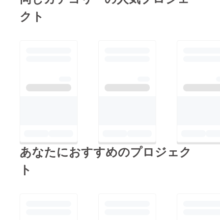
た！リターン商品に関
クト
しましては7月より皆
様の手元にお届けでき
るよう現在準備を進め
ております。また進捗
を随時ご報告させてい
ただきます。引き続き
よろしくお願いいたし
ます。
あなたにおすすめのプロジェク
ト