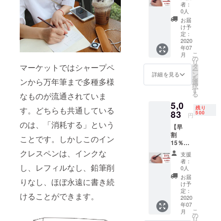
せ先 通信
ンクレ
となり
者：
スペン
ます。
0人
販売事業
×1
※商品の
お届
部 小林
※2020
仕様、
け予
年7月上
直樹
デザイ
定：
旬にお
2020
ンに関
4.メールアド
年07
届けす
しまし
こ
月
レス
る予定
ては一
の
リ
です
部変更
hanahana16
タ
マーケットではシャープペ
ー
が、生
になる
ン
詳細を見る
88@yahoo.c
を
産、配
ンから万年筆まで多種多様
可能性
選
択
o.jp
送状況
もござ
す
る
なものが流通されていま
により
いま
5,0
遅れる
す。ご
残り
す。どちらも共通している
可能性
83
了承く
500
円
もござ
ださ
のは、「消耗する」という
【早
いま
い。 ※2
割
す。 ※
色お選
ことです。しかしこのイン
15％OF
送料込
びいた
F】 イ
の価格
クレスペンは、インクな
だけま
支援
ンクレ
となり
す。 予
者：
スペン
し、レフィルなし、鉛筆削
ます。
定配送
0人
×1
※商品の
時期：
お届
りなし、ほぼ永遠に書き続
※2020
仕様、
2020年
け予
年7月上
デザイ
定：
7月上旬
けることができます。
旬にお
2020
ンに関
年07
届けす
しまし
こ
月
る予定
ては一
の
リ