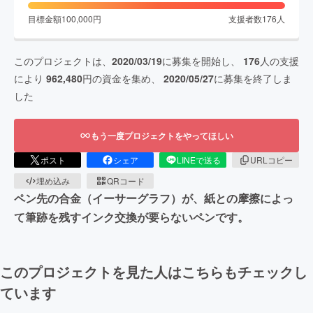
目標金額
100,000
円
支援者数
176
人
このプロジェクトは、
2020/03/19
に募集を開始し、
176
人の支援
により
962,480
円の資金を集め、
2020/05/27
に募集を終了しま
した
もう一度プロジェクトをやってほしい
ポスト
シェア
LINEで送る
URLコピー
埋め込み
QRコード
ペン先の合金（イーサーグラフ）が、紙との摩擦によっ
て筆跡を残すインク交換が要らないペンです。
このプロジェクトを見た人はこちらもチェックし
ています