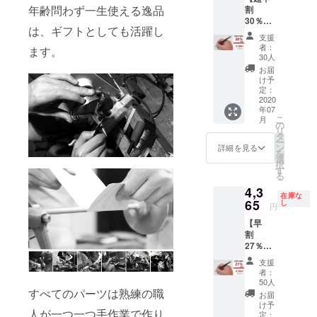
い。 ※2
年齢問わず一生使える逸品
割
す。 ※
色お選
30％OF
送料込
びいた
は、ギフトとしても活躍し
F】 イ
の価格
だけま
支援
ンクレ
となり
す。 予
者：
ます。
スペン
ます。
定配送
30人
×1
※商品の
時期：
お届
※2020
仕様、
2020年
け予
年7月上
デザイ
定：
7月上旬
旬にお
2020
ンに関
年07
届けす
しまし
こ
月
る予定
ては一
の
リ
です
部変更
タ
ー
が、生
になる
ン
詳細を見る
を
産、配
可能性
選
択
送状況
もござ
す
る
により
いま
4,3
遅れる
す。ご
在庫な
可能性
65
了承く
し
円
もござ
ださ
【早
いま
い。 ※2
割
す。 ※
色お選
27％OF
送料込
びいた
F】 イ
の価格
だけま
支援
ンクレ
となり
す。 予
者：
スペン
ます。
定配送
50人
×1
すべてのパーツは熟練の職
※商品の
時期：
お届
※2020
仕様、
2020年
け予
人が一つ一つ手作業で作り
年7月上
デザイ
定：
7月上旬