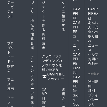
ジー
づ
ジ
ッ
・ガ
く
ェ
フ
CAM
CAMP
ジェ
り
ク
に
PFI
FIREと
ット
・
ト
相
RE
は
地
を
談
CAM
あんし
域
作
す
PFI
ん・安
活
る
る
RE
全への
性
資
コ
取り組
化
料
ミュ
み
プロ
音
請
ニ
ニュー
ダク
楽
求
ティ
ス
ト
CAM
ヘルプ
クラウドファ
フー
チ
PFI
お問い
ンディングの
ド・
ャ
RE
合わせ
ノウハウを無
飲食
レ
Crea
料で学ぼう
店
ン
tion
各種規定
CAMPFIRE
ジ
CAM
アカデミー
アニ
ス
利用規
PFI
メ・
ポ
約
RE
漫画
ー
CA
説
細則
for
ツ
MP
明
プライ
Soci
ファ
映
FI
会
バシー
al
ッ
像
RE
・
ポリ
Goo
ショ
・