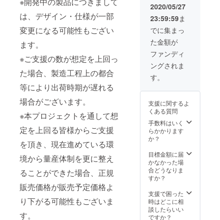
※開発中の製品につきまして
ます。
定配送
2020/05/27
※商品の
時期：
は、デザイン・仕様が一部
23:59:59
ま
仕様、
2020年
デザイ
7月上旬
変更になる可能性もござい
でに集まっ
ンに関
た金額が
しまし
ます。
ては一
ファンディ
※ご支援の数が想定を上回っ
部変更
ングされま
になる
た場合、製造工程上の都合
可能性
す。
もござ
等により出荷時期が遅れる
いま
す。ご
場合がございます。
支援に関するよ
了承く
くある質問
ださ
※本プロジェクトを通して想
い。 ※2
手数料はいく
定を上回る皆様からご支援
色お選
らかかります
びいた
か？
を頂き、現在進めている環
だけま
す。 予
目標金額に届
境から量産体制を更に整え
定配送
かなかった場
時期：
合どうなりま
ることができた場合、正規
2020年
すか？
7月上旬
販売価格が販売予定価格よ
支援で困った
り下がる可能性もございま
時はどこに相
談したらいい
す。
ですか？