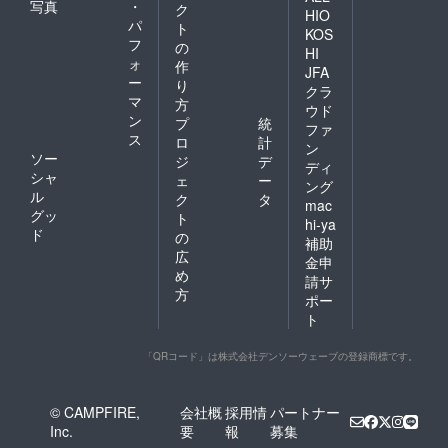
写真
・
ク
HIO
パ
ト
KOS
フ
の
HI
ォ
作
JFA
ー
り
クラ
マ
方
ウド
ン
プ
統
ファ
ス
ロ
計
ン
ソー
ジ
デ
ディ
シャ
ェ
ー
ング
ル
ク
タ
mac
グッ
ト
hi-ya
ド
の
補助
広
金申
め
請サ
方
ポー
ト
「QRコード」は株式会社デンソーウェーブの登録商標です。
© CAMPFIRE,
会社概
採用情
パートナー
Inc.
要
報
募集