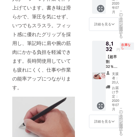
旬にお
2020
ンに関
上げています。書き味は滑
年07
届けす
しまし
こ
月
る予定
ては一
の
らかで、筆圧を気にせず、
リ
です
部変更
タ
ー
が、生
になる
ン
詳細を見る
いつでもスラスラ。フィッ
を
産、配
可能性
選
択
送状況
もござ
ト感に優れたグリップを採
す
る
により
いま
8,1
用し、筆記時に肩や腕の筋
遅れる
す。ご
在庫な
可能性
32
了承く
し
円
肉にかかる負担を軽減でき
もござ
ださ
【超早
いま
い。 ※2
ます。長時間使用していて
割
す。 ※
色お選
32％OF
送料込
びいた
も疲れにくく、仕事や作業
F】 イ
の価格
だけま
支援
ンクレ
となり
す。 予
の能率アップにつながりま
者：
スペン
ます。
定配送
20人
×2
※商品の
す。
時期：
お届
※2020
仕様、
2020年
け予
年7月上
デザイ
定：
7月上旬
旬にお
2020
ンに関
年07
届けす
しまし
こ
月
る予定
ては一
の
リ
です
部変更
タ
ー
が、生
になる
ン
詳細を見る
を
産、配
可能性
選
択
送状況
もござ
す
る
により
いま