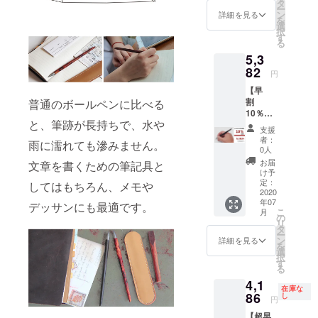
です
部変更
タ
ー
が、生
になる
ン
詳細を見る
を
産、配
可能性
選
択
送状況
もござ
す
る
により
いま
5,3
遅れる
す。ご
可能性
82
了承く
円
もござ
ださ
【早
いま
い。 ※2
割
普通のボールペンに比べる
す。 ※
色お選
10％OF
送料込
びいた
と、筆跡が長持ちで、水や
F】 イ
の価格
だけま
支援
ンクレ
となり
す。 予
者：
雨に濡れても滲みません。
スペン
ます。
定配送
0人
×1
※商品の
時期：
お届
文章を書くための筆記具と
※2020
仕様、
2020年
け予
年7月上
デザイ
定：
7月上旬
してはもちろん、メモや
旬にお
2020
ンに関
年07
届けす
しまし
デッサンにも最適です。
こ
月
る予定
ては一
の
リ
です
部変更
タ
ー
が、生
になる
ン
詳細を見る
を
産、配
可能性
選
択
送状況
もござ
す
る
により
いま
4,1
遅れる
す。ご
在庫な
可能性
86
了承く
し
円
もござ
ださ
【超早
いま