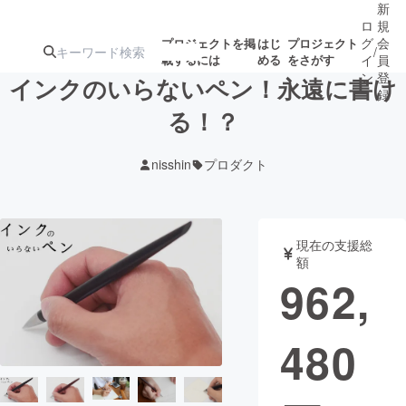
新
ロ
規
グ
会
プロジェクトを掲
はじ
プロジェクト
/
載するには
める
をさがす
イ
員
ン
登
インクのいらないペン！永遠に書け
録
る！？
人気のプロ
注目のリ
注目の新着プロ
募集終了が近いプ
もうすぐ公開
nisshin
プロダクト
ジェクト
ターン
ジェクト
ロジェクト
されます
アート・写真
音楽
現在の支援総
額
962,
テクノロジー・ガジェット
ゲーム・サ
480
映像・映画
書籍・雑誌
ビジネス・起業
チャレンジ