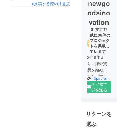
newgo
※投稿する際の注意点
odsino
vation
東京都
他に36件の
プロジェク
トを掲載し
ています
2018年よ
り、海外貿
易を始めま
した。海外
https://poooli.jp/
にあります
メッセー
面白い商品
ジを送る
を日本人の
皆さんにも
楽しめるよ
リターンを
うにしたい
と思いま
選ぶ
す。