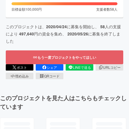
目標金額
100,000
円
支援者数
58
人
このプロジェクトは、
2020/04/24
に募集を開始し、
58
人の支援
により
497,640
円の資金を集め、
2020/05/26
に募集を終了しま
した
もう一度プロジェクトをやってほしい
ポスト
シェア
LINEで送る
URLコピー
埋め込み
QRコード
このプロジェクトを見た人はこちらもチェックし
ています