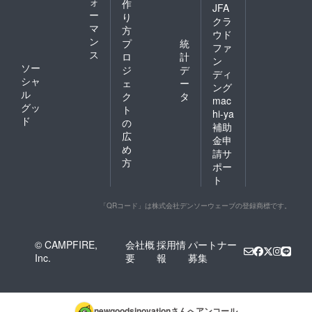
ォ
作
JFA
ー
り
クラ
マ
方
ウド
ン
プ
統
ファ
ス
ロ
計
ン
ソー
ジ
デ
ディ
シャ
ェ
ー
ング
ル
ク
タ
mac
グッ
ト
hi-ya
ド
の
補助
広
金申
め
請サ
方
ポー
ト
「QRコード」は株式会社デンソーウェーブの登録商標です。
© CAMPFIRE,
会社概
採用情
パートナー
Inc.
要
報
募集
newgoodsinovation
さんへアンコール