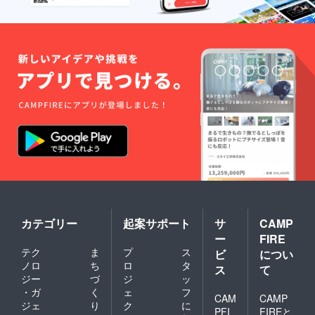
カテゴリー
起案サポート
サ
CAMP
ー
FIRE
テク
ま
プ
ス
ビ
につい
ノロ
ち
ロ
タ
ス
て
ジー
づ
ジ
ッ
・ガ
く
ェ
フ
CAM
CAMP
ジェ
り
ク
に
PFI
FIREと