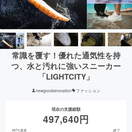
常識を覆す！優れた通気性を持
つ、水と汚れに強いスニーカー
「LIGHTCITY」
newgoodsinovation
ファッション
現在の支援総額
497,640
円
終了
497
%達成