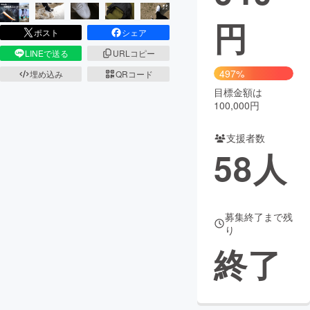
円
まちづくり・地域活性化
ポスト
シェア
LINEで送る
URLコピー
CAMPFIRE for Social Good
CAMPFIRE Creation
497%
埋め込み
QRコード
CAMPFIREふるさと納税
machi-ya
コミュニティ
目標金額は
100,000円
支援者数
58
人
募集終了まで残
り
終了