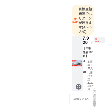
目標金額
未達でも
リターン
が届きま
す
(All-in
方式)
7,9
残り
20
148
円
【早割
先着100
名】防
塵防水
支援
スニー
者：
カー
52人
x1
お届
28％OF
け予
F 7,920
定：
円（送
2020
年07
料・消
こ
月
費税込
の
リ
み） ※
タ
ー
海外発
ン
詳細を見る
を
送は対
選
択
応して
す