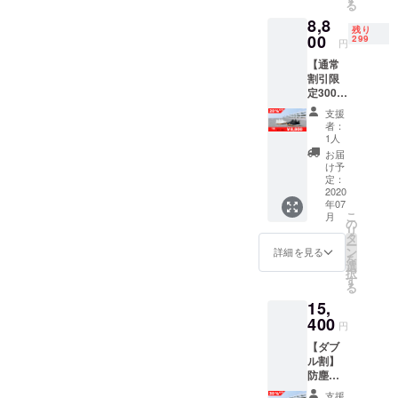
る
おりま
8,8
せん。
残り
［一般
00
299
円
販売予
【通常
定価格
割引限
11,000
定300
円（税
足】防
込）］
支援
塵防水
※皆様の
者：
スニー
ご支援
1人
カー
により
お届
x1
量産効
け予
20％OF
率が向
定：
F 8,800
2020
上した
年07
円（送
場合、
こ
月
料・消
正規販
の
リ
費税込
売価格
タ
ー
み） ※
が販売
ン
詳細を見る
を
海外発
予定価
選
択
送は対
格より
す
る
応して
下がる
15,
おりま
可能性
せん。
400
もござ
円
［一般
いま
【ダブ
販売予
す。 ※
ル割】
定価格
デザイ
防塵防
11,000
ン・仕
水ス
円（税
様は変
支援