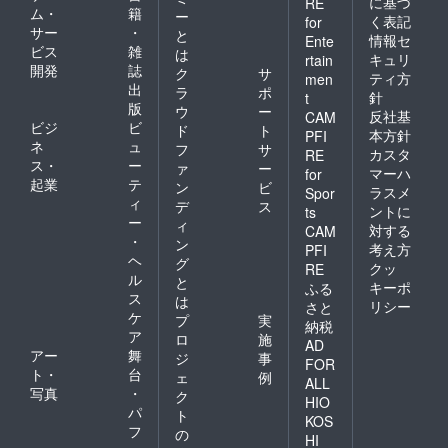
に基づ
RE
ム・
籍
ー
く表記
for
サー
・
と
情報セ
Ente
ビス
雑
は
キュリ
rtain
開発
誌
ク
サ
ティ方
men
出
ラ
ポ
針
t
版
ウ
ー
反社基
CAM
ビジ
ビ
ド
ト
本方針
PFI
ネ
ュ
フ
サ
カスタ
RE
ス・
ー
ァ
ー
マーハ
for
起業
テ
ン
ビ
ラスメ
Spor
ィ
デ
ス
ントに
ts
ー
ィ
対する
CAM
・
ン
考え方
PFI
ヘ
グ
クッ
RE
ル
と
キーポ
ふる
ス
は
リシー
さと
ケ
プ
実
納税
ア
ロ
施
AD
アー
舞
ジ
事
FOR
ト・
台
ェ
例
ALL
写真
・
ク
HIO
パ
ト
KOS
フ
の
HI