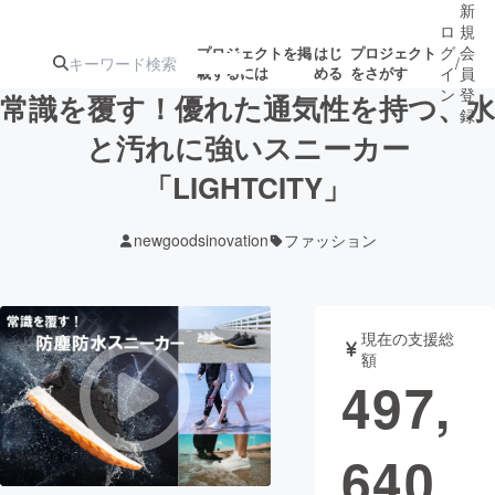
新
ロ
規
グ
会
プロジェクトを掲
はじ
プロジェクト
/
載するには
める
をさがす
イ
員
ン
登
常識を覆す！優れた通気性を持つ、水
録
と汚れに強いスニーカー
「LIGHTCITY」
人気のプロ
注目のリ
注目の新着プロ
募集終了が近いプ
もうすぐ公開
ジェクト
ターン
ジェクト
ロジェクト
されます
newgoodsinovation
ファッション
アート・写真
音楽
現在の支援総
テクノロジー・ガジェット
ゲーム・サ
額
497,
映像・映画
書籍・雑誌
640
ビジネス・起業
チャレンジ