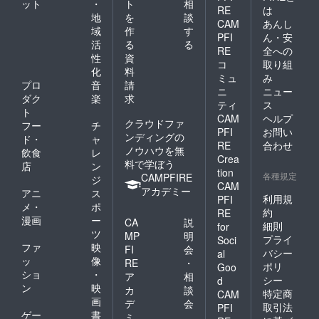
ット
・
ト
相
RE
は
地
を
談
CAM
あんし
域
作
す
PFI
ん・安
活
る
る
RE
全への
性
資
コ
取り組
化
料
ミュ
み
プロ
音
請
ニ
ニュー
ダク
楽
求
ティ
ス
ト
CAM
ヘルプ
クラウドファ
フー
チ
PFI
お問い
ンディングの
ド・
ャ
RE
合わせ
ノウハウを無
飲食
レ
Crea
料で学ぼう
店
ン
tion
各種規定
CAMPFIRE
ジ
CAM
アカデミー
アニ
ス
利用規
PFI
メ・
ポ
約
RE
漫画
ー
CA
説
細則
for
ツ
MP
明
プライ
Soci
ファ
映
FI
会
バシー
al
ッ
像
RE
・
ポリ
Goo
ショ
・
ア
相
シー
d
ン
映
カ
談
特定商
CAM
画
デ
会
取引法
PFI
ゲー
書
ミ