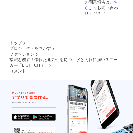
の問題報告は
こち
上の都
合等に
ら
よりお問い合わ
より出
せください
荷時期
が遅れ
る場合
があり
ます。
トップ
>
プロジェクトをさがす
>
ファッション
>
常識を覆す！優れた通気性を持つ、水と汚れに強いスニー
カー「LIGHTCITY」
>
コメント