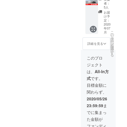
ニー
込）］
更にな
者：
カー
※皆様の
る可能
5人
x2
ご支援
性もご
お届
30％OF
により
ざいま
け予
F
量産効
定：
す。ご
15,400
2020
率が向
了承く
年07
円（送
上した
ださ
こ
月
料・消
場合、
の
い。 ※
リ
費税込
正規販
タ
ご注文
ー
み） ※
売価格
ン
状況、
詳細を見る
を
海外発
が販売
選
使用部
択
送は対
予定価
す
材の供
る
応して
格より
給状
このプロ
おりま
下がる
況、製
ジェクト
せん。
可能性
造工程
［一般
もござ
上の都
は、
All-In方
販売予
いま
合等に
式
です。
定価格
す。 ※
より出
22,000
デザイ
荷時期
目標金額に
円（税
ン・仕
が遅れ
関わらず、
込）］
様は変
る場合
※皆様の
更にな
があり
2020/05/26
ご支援
る可能
ます。
23:59:59
ま
により
性もご
量産効
ざいま
でに集まっ
率が向
す。ご
た金額が
上した
了承く
場合、
ださ
ファンディ