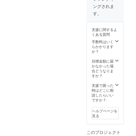
正規販
い。 ※
ングされま
売価格
ご注文
が販売
状況、
す。
予定価
使用部
格より
材の供
下がる
給状
支援に関するよ
可能性
況、製
くある質問
もござ
造工程
いま
上の都
手数料はいく
す。 ※
合等に
らかかります
デザイ
より出
か？
ン・仕
荷時期
様は変
が遅れ
目標金額に届
更にな
る場合
かなかった場
る可能
があり
合どうなりま
性もご
ます。
すか？
ざいま
す。ご
支援で困った
了承く
時はどこに相
ださ
談したらいい
い。 ※
ですか？
ご注文
状況、
ヘルプページを
使用部
見る
材の供
給状
況、製
このプロジェクト
造工程