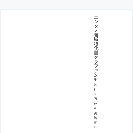
エ
ン
タ
メ
領
域
特
化
型
ク
ラ
フ
ァ
ン
手
数
料
0
円
か
ら
実
施
可
能
。