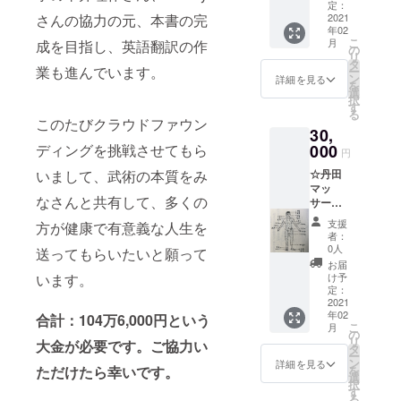
の型を
に特に
定：
さんの協力の元、本書の完
覚えて
2021
よろし
年02
一生使
いかと
こ
月
成を目指し、英語翻訳の作
えるよ
思いま
の
リ
うにし
す。 ご
タ
業も進んでいます。
ー
ましょ
要望に
ン
詳細を見る
を
う。 自
添えま
選
択
然門太
す。 ★
す
る
極拳、
複数名
このたびクラウドファウン
30,
八卦
での参
掌、太
ディングを挑戦させてもら
000
加可能
円
極拳な
です ★
いまして、武術の本質をみ
☆丹田
ど、ご
講座時
マッ
要望を
間は1時
なさんと共有して、多くの
サージ
承りま
間程度
と内臓
す ★複
の予定
支援
方が健康で有意義な人生を
スト
数名で
★20名
者：
レッチ
の参加
以上超
0人
送ってもらいたいと願って
自然門
可能で
える場
お届
武術の
す ★講
います。
合は、
け予
一つ内
座時間
定：
ご連絡
臓のト
2021
は2時間
下さい
年02
レーニ
合計：104万6,000円という
程度の
＊日程
こ
月
ング。
予定
の
(2021年
リ
大金が必要です。ご協力い
内臓を
★20名
タ
2月上旬
ー
嬉しく
以上超
ン
頃から
詳細を見る
ただけたら幸いです。
を
て優し
える場
選
体験講
択
い便秘
合は、
す
座を開
る