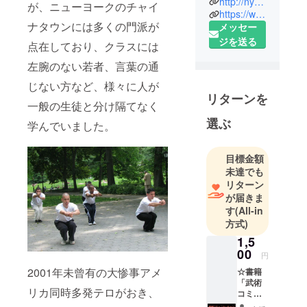
http://nyyg.com/
が、ニューヨークのチャイ
ヨーク渡
https://www.facebook.com/japanziranmen/
ナタウンには多くの門派が
メッセー
米、 ニュー
ジを送る
ヨークで武
点在しており、クラスには
術を始め
左腕のない若者、言葉の通
る。2001年
じない方など、様々に人が
ニューヨー
リターンを
ク同時多発
一般の生徒と分け隔てなく
テロを体
選ぶ
学んでいました。
験、様々な
ボランティ
目標金額
ア活動の支
未達でも
援を垣間見
リターン
る、2001年
が届きま
デザイン会
す
(All-in
方式)
社を設立、
2004、5年全
1,5
00
米武術上級
円
者素手部門
2001年未曾有の大惨事アメ
☆書籍
「武術
連続優勝、
リカ同時多発テロがおき、
コミュ
デザイン会
ニケー