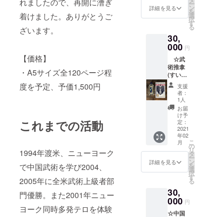
間は2時
れましたので、再開に漕ぎ
みホー
さい。
ー
ご要望
時間程
ン
間程度
詳細を見る
ル、生
を
に添え
度の予
着けました。ありがとうご
選
の予定
駒市図
択
ます。
定 ★20
す
★20名
書会館
る
ざいます。
留学生
名以上
以上超
など予
30,
を交え
超える
える場
定) ＊支
て英語
000
場合
合は、
援者の
円
で武術
は、ご
ご連絡
交通費
【価格】
☆武
クラス
連絡下
下さい
や滞在
術推拿
を行い
さい ＊
＊日程
費はお
・A5サイズ全120ページ程
(すいな)
ます。
日程
(2021年
支払い
と白花
★複数
(2021年
度を予定、予価1,500円
2月上旬
できま
支援
油でア
名での
2月上旬
頃から
者：
せんの
ロマカ
参加可
頃から
1人
体験講
で、何
ンフー
能です
体験講
座を開
お届
卒ご了
推拿(す
★講座
座を開
け予
始しま
承くだ
いな)の
これまでの活動
時間は2
定：
始しま
す) ＊場
さい 関
技術で
2021
時間程
す) ＊場
所 (会場
西圏以
年02
中国式
度の予
所 (会場
は関西
外での
こ
月
のツボ
定 ★20
の
は関西
圏での
体験講
リ
1994年渡米、ニューヨーク
押しま
名以上
タ
圏での
阿倍野
座の場
ー
す。 オ
超える
ン
阿倍野
詳細を見る
スポー
合はご
を
で中国武術を学び2004、
イルの
場合
選
スポー
ツセン
連絡下
択
成分は
は、ご
す
ツセン
ター、
さい。
2005年に全米武術上級者部
る
以下で
連絡下
ター、
木津川
☆日本
30,
す。ご
さい ＊
木津川
門優勝。また2001年ニュー
市いず
国内で
希望の
000
日程
市いず
みホー
円
した
方は少
(2021年
ヨーク同時多発テロを体験
みホー
ル、生
ら、ど
☆中国
量つけ
2月上旬
ル、生