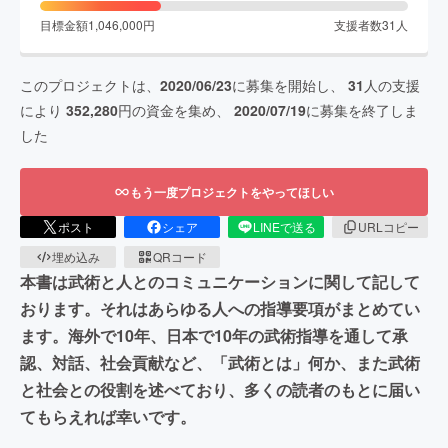
目標金額
1,046,000
円
支援者数
31
人
このプロジェクトは、
2020/06/23
に募集を開始し、
31
人の支援
により
352,280
円の資金を集め、
2020/07/19
に募集を終了しま
した
もう一度プロジェクトをやってほしい
ポスト
シェア
LINEで送る
URLコピー
埋め込み
QRコード
本書は武術と人とのコミュニケーションに関して記して
おります。それはあらゆる人への指導要項がまとめてい
ます。海外で10年、日本で10年の武術指導を通して承
認、対話、社会貢献など、「武術とは」何か、また武術
と社会との役割を述べており、多くの読者のもとに届い
てもらえれば幸いです。