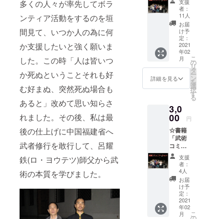
支援
多くの人々が率先してボラ
社社長、ス
ショ
者：
ン」１
タントマ
11人
ンティア活動をするのを垣
冊(送料
お届
ン、舞台役
込み) ☆
間見て、いつか人の為に何
け予
者を経験し
著書か
定：
か支援したいと強く願いま
らの直
2021
2008年米国
年02
筆お手
こ
で武術指導
月
した。この時「人は皆いつ
紙付き
の
リ
をする。
タ
か死ぬということそれも好
ー
ン
詳細を見る
を
選
む好まぬ、突然死ぬ場合も
択
2009年に武
す
る
者修行で福
あると」改めて思い知らさ
3,0
建省福州へ
れました。その後、私は最
00
円
自然門武術
後の仕上げに中国福建省へ
☆書籍
呂父師の元
「武術
武者修行を敢行して、呂耀
で学ぶ、帰
コミュ
ニケー
国後、日本
支援
鉄(ロ・ヨウテツ)師父から武
ショ
者：
で武術指導
ン」1冊
4人
術の本質を学びました。
再開、 留学
1500円
お届
(送料込
け予
生には武術
み) ☆著
定：
クラスを無
書から
2021
年02
の直筆
料で解放、
こ
月
お手紙
の