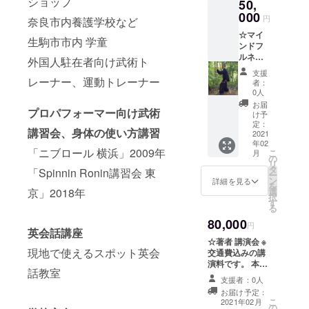
ショップ
50,
参加可
名での
書会館
日程
能です
000
参加可
など予
(2021年
円
奈良市内養護学校など
★講座
能です
定) ＊支
2月上旬
☆マイ
時間は2
★講座
援者の
生駒市市内 学童
頃から
ンドフ
時間程
時間は2
交通費
体験講
ルネス
度の予
時間程
外国人駐在者向け武術ト
や滞在
座を開
(上級編)
定 ★20
度の予
費はお
始しま
支援
自然
レーナー、運動トレーナー
名以上
定 ★20
支払い
者：
す) ＊場
門武術
超える
名以上
0人
できま
所 (会場
の静坐
場合
超える
せんの
お届
は関西
プロパフォーマー向け武術
(坐禅)と
は、ご
場合
け予
で、何
圏での
立禅と
連絡下
定：
は、ご
卒ご了
阿倍野
講習会、身体の使い方講習
歩禅の
2021
さい ＊
連絡下
承くだ
スポー
年02
三つあ
日程
さい ＊
さい 関
ツセン
「ニブロール 横浜」2009年
こ
月
る坐禅
(2021年
の
日程
西圏以
ター、
リ
をご説
2月上旬
タ
(2021年
「Spinnin Ronin講習会 東
外での
木津川
ー
明しま
頃から
ン
2月上旬
詳細を見る
体験講
市いず
を
す。
体験講
京」2018年
選
頃から
座の場
みホー
択
みなさ
座を開
す
体験講
合はご
ル、生
る
まをよ
始しま
座を開
連絡下
駒市図
80,000
り深い
す) ＊場
始しま
円
さい。
書会館
英会話講座
想世界
所 (会場
す) ＊場
☆日本
など予
☆著者 講演会 ※
へお誘
は関西
所 (会場
国内で
定) ＊支
現地で使えるスポット英会
交通費込みの講
いしま
圏での
は関西
した
援者の
演料です。 本書
す。 ご
阿倍野
圏での
ら、ど
話教室
交通費
作成の秘話や文
要望に
スポー
支援者：0人
阿倍野
こでも
や滞在
中に書かれたエ
添えま
ツセン
スポー
お届け予定：
参りま
費はお
ピソードについ
す。 ★
ター、
こ
2021年02月
ツセン
すが、
支払い
の
て詳しくお伝え