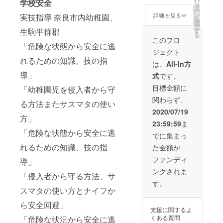
複数名
学校安全
木津川
リ
ター、
関西圏
できま
タ
させて頂きま
での参
市いず
ー
木津川
以外の
せんの
ン
す。 2時間程度
詳細を見る
実技指導 奈良市内幼稚園、
加可能
みホー
を
市いず
遠方の
で、何
選
の予定 ＊日程
です ★
ル、生
択
みホー
方は、
卒ご了
生駒平群郡
す
(2021年2月上旬
講座時
駒市図
る
ル、生
ご相談
承くだ
頃から講演を開
このプロ
間は2時
書会館
駒市図
して下
「危険な状態から安全に逃
さい 関
始します) ＊場所
間程度
など予
書会館
ジェクト
さい。
西圏以
(会場は関西圏で
の予定
定) ＊支
など予
れるための知識、技の指
外での
の木津川市いず
は、
All-In方
★20名
援者の
定) ＊支
体験講
みホール、生駒
以上超
導」
交通費
援者の
式
です。
座の場
市図書会館など
える場
や滞在
交通費
合はご
予定) ＊支援者の
目標金額に
「幼稚園児を侵入者から守
合は、
費はお
や滞在
連絡下
交通費や滞在費
ご連絡
支払い
費はお
関わらず、
さい。
る方法またサスマタの使い
はお支払いでき
下さい
できま
支払い
☆日本
ませんので、何
2020/07/19
＊日程
せんの
できま
国内で
方」
卒ご了承くださ
(2021年
で、何
せんの
23:59:59
ま
した
い 関西圏以外で
2月上旬
卒ご了
で、何
「危険な状態から安全に逃
ら、ど
の講演の場合は
でに集まっ
頃から
承くだ
卒ご了
こでも
ご連絡下さい。
体験講
さい 関
れるための知識、技の指
承くだ
た金額が
参りま
座を開
西圏以
さい 関
すが、
ファンディ
導」
始しま
外での
西圏以
関西圏
す) ＊場
体験講
外での
ングされま
以外の
「侵入者から守る方法、サ
所 (会場
座の場
体験講
遠方の
す。
は関西
合はご
座の場
方は、
スマタの使い方とナイフか
圏での
連絡下
合はご
ご相談
阿倍野
さい。
連絡下
ら安全回避」
して下
スポー
☆日本
支援に関するよ
さい。
さい。
ツセン
国内で
くある質問
「危険な状況から安全に逃
☆日本