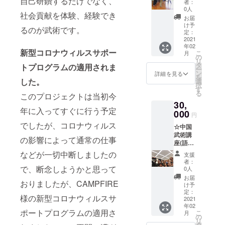
自己研鑽するだけでなく、
ゴール
です ★
費はお
者：
西圏以
市警の
デン
講座時
0人
支払い
外での
社会貢献を体験、経験でき
基本的
エージ
間は2時
できま
お届
体験講
な護身
の前に
間程度
け予
せんの
座の場
るのが武術です。
術の練
体のコ
定：
の予定
で、何
合はご
習と説
2021
ント
★20名
卒ご了
連絡下
年02
明で
ロール
以上超
承くだ
新型コロナウィルスサポー
さい。
こ
月
す、海
を徹底
の
える場
さい 関
☆日本
リ
外旅行
して学
タ
合は、
トプログラムの適用されま
西圏以
国内で
ー
や留学
ぶこと
ン
ご連絡
詳細を見る
外での
した
を
など一
した。
ができ
選
下さい
体験講
ら、ど
択
人での
ればど
す
＊日程
座の場
こでも
る
このプロジェクトは当初今
生活で
のよう
(2021年
合はご
参りま
30,
不安な
なジャ
2月上旬
連絡下
すが、
年に入ってすぐに行う予定
どを解
000
ンルの
頃から
さい。
円
関西圏
消して
スポー
体験講
☆日本
以外の
でしたが、コロナウィルス
☆中国
いただ
ツでも
座を開
国内で
遠方の
武術講
ければ
活躍で
始しま
の影響によって通常の仕事
した
方は、
座(語学
と思い
きま
す) ＊場
ら、ど
ご相談
コース)
ます。
す。 ご
などが一切中断しましたの
所 (会場
こでも
支援
して下
自然門
ご要望
要望に
は関西
者：
参りま
さい。
武術、
で、断念しようかと思って
に添え
添えま
0人
圏での
すが、
シラッ
ます。
す。 ★
阿倍野
お届
関西圏
おりましたが、CAMPFIRE
ト、詠
★複数
複数名
け予
スポー
以外の
春拳、
名での
定：
での参
ツセン
遠方の
様の新型コロナウィルスサ
太極
2021
参加可
加可能
ター、
方は、
年02
拳、武
能です
です ★
木津川
ご相談
ポートプログラムの適用さ
こ
月
壇八卦
★講座
の
講座時
市いず
して下
リ
掌など
時間は2
タ