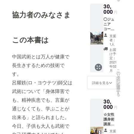
解消、*
ご連絡
始しま
30,
内功丹
下さい
す) ＊場
田カン
000
＊日程
所 (会場
協力者のみなさま
円
フーで
(2021年
は関西
◯ジュ
す。こ
2月上旬
圏での
ニア
のマッ
頃から
阿倍野
コー
サージ
体験講
スポー
ス、体
で内臓
座を開
ツセン
支援
この本書は
幹と身
循環の
始しま
ター、
者：
体コン
安定、
す) ＊場
1人
木津川
トロー
自律神
所 (会場
市いず
お届
ル講座
経を整
は関西
け予
みホー
中国武術とは万人が健康で
5才ぐら
え、生
定：
圏での
ル、生
いから
2021
理痛、
阿倍野
駒市図
長生きするための技術で
年02
の子供
便秘、
スポー
書会館
こ
月
を指導
冷え性
の
す。
ツセン
など予
リ
いたし
の改善
タ
ター、
定) ＊支
ー
ます。
呂耀鉄(ロ・ヨウテツ)師父は
をもた
ン
木津川
詳細を見る
援者の
を
野球や
らし内
選
市いず
交通費
択
武術について「身体障害で
サッ
臓疾患
す
みホー
や滞在
る
カーを
などの
ル、生
費はお
も、精神疾患でも、言葉が
30,
してい
予防に
駒市図
支払い
る子供
000
効果が
書会館
できま
円
通じなくても、学ぶことが
たちへ
ありま
など予
せんの
☆女性
の体幹
す。 ★
定) ＊支
出来る」と語られました。
で、何
護身術
トレー
複数名
援者の
卒ご了
講座
ニング
今日、子供も大人も武術で
での参
交通費
承くだ
ニュー
です。
加可能
や滞在
さい 関
支援
ヨーク