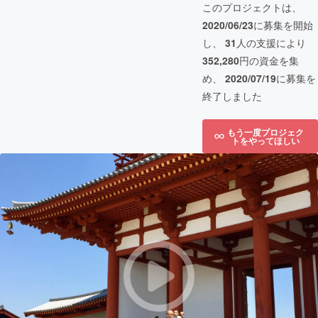
このプロジェクトは、
2020/06/23
に募集を開始
し、
31
人の支援により
352,280
円の資金を集
め、
2020/07/19
に募集を
終了しました
もう一度プロジェク
トをやってほしい