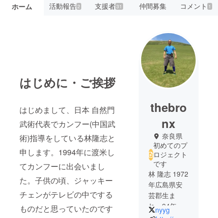
活動報告
支援者
仲間募集
コメント
ホーム
2
31
1
はじめに・ご挨拶
thebro
はじめまして、日本 自然門
nx
武術代表でカンフー(中国武
奈良県
術)指導をしている林隆志と
初めてのプ
申します。1994年に渡米し
ロジェクト
です
てカンフーに出会いまし
林 隆志 1972
た。子供の頃、ジャッキー
年広島県安
チェンがテレビの中でする
芸郡生ま
れ。94年米
ものだと思っていたのです
nyyg
国ニュー