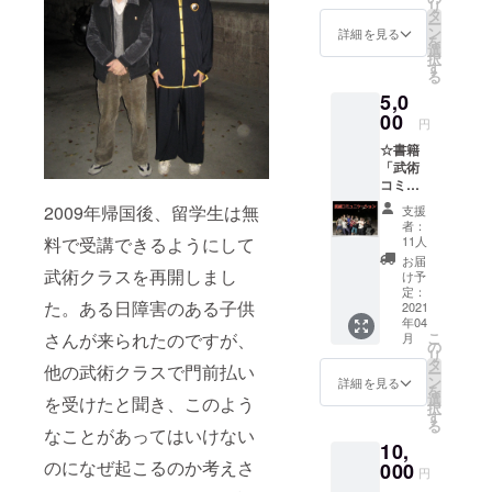
障害者も積
リ
付き 書
タ
ー
極的に受け
籍に協
ン
詳細を見る
を
力者と
選
入れる、関
択
して名
す
西一円で武
る
前をク
5,0
術指導をす
レジッ
トさせ
00
る。
円
ていた
☆書籍
だきま
「武術
す （ペ
武術を通じ
コミュ
ンネー
て、「地域
ニケー
ム可／
2009年帰国後、留学生は無
支援
住民と留学
ショ
希望者
者：
ン」1冊
のみ）
料で受講できるようにして
11人
生の相互理
1500円
掲載を
お届
解深め、新
(送料込
武術クラスを再開しまし
希望さ
け予
み)
しい関係性
れるお
定：
た。ある日障害のある子供
☆「武
2021
名前を
にできる社
年04
術コ
備考欄
さんが来られたのですが、
こ
月
会を目指
ミュニ
に明記
の
リ
ケー
してく
タ
す」。また
他の武術クラスで門前払い
ー
ショ
ださ
ン
詳細を見る
武術は学
を
ン」の
い。 掲
選
を受けたと聞き、このよう
択
校、行政、
英語版
載を希
す
る
Kindle
なことがあってはいけない
望され
地域をつな
10,
もしく
ない方
ぐ橋渡し役
のになぜ起こるのか考えさ
はPDF
000
は、そ
円
☆著書
（コーディ
の旨を