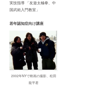
国内で
実技指導 「友遊太極拳、中
した
ら、ど
国武術入門教室」
こでも
参りま
すが、
若年認知症向け講座
関西圏
以外の
遠方の
方は、
ご相談
して下
さい。
2002年NYで映画の撮影、松田
龍平君