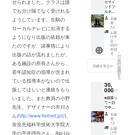
せられました。クラスは誰
☆マイ
からの
お書き
ネーター）
ンドフ
直筆お
いただ
でも分け隔てなく受けれる
として、子
ルネス
手紙付
ければ
(初級編)
き 英語
幸いで
どもたちや
ようしています。生駒の
支援
☆自然
の電子
す。
者：
留学生が夢
門武術
書籍版
3人
ローカルテレビに出演する
の静坐
や希望を
は来年4
お届
(坐禅)で
ようになり出版の依頼が来
月完成
け予
もって学
みなさ
予定で
定：
び、将来生
たのですが、諸事情により
まを瞑
2021
す。 英
年02
想の世
語版
かしてほし
こ
出版の話が流れましたが、
月
界へお
Kindle
の
いという願
リ
誘いま
もしく
タ
ある施設の所長さんから、
ー
いで日々活
す。中
はPDF
ン
詳細を見る
を
国武術
は添付
選
若年認知症の指導が含まれ
動をしてい
択
式の瞑
メール
す
る
ます。
想に興
にてお
ている指導本がないので出
30,
味のあ
届けし
版してほしいと連絡をもら
る方は
000
ます(予
円
是非、
定)
いました。また教員の小野
■頑張っ
挑戦し
て一日
て下さ
先生、デザイナーの市川さ
で中国
い。足
武術の
が痺れ
支援
ん(
http://www.freiheit.jp/j/
)、
型を完
で坐禅
者：
成させ
が組め
1人
奈良先端科学技術大学院大
るコー
ないと
お届
ス 一つ
いう方
学の平井理作さん、Abi Uy
け予