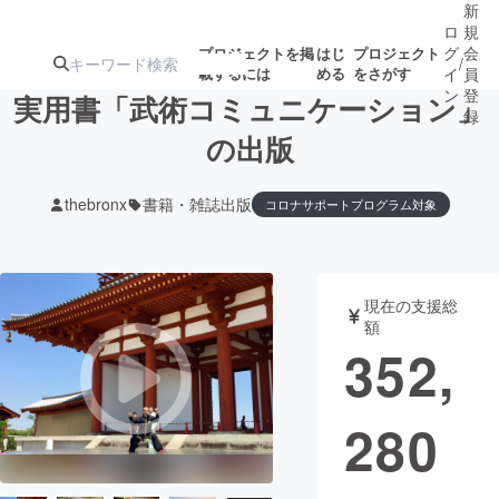
新
ロ
規
グ
会
プロジェクトを掲
はじ
プロジェクト
/
載するには
める
をさがす
イ
員
ン
登
実用書「武術コミュニケーション」
録
の出版
人気のプロ
注目のリ
注目の新着プロ
募集終了が近いプ
もうすぐ公開
thebronx
書籍・雑誌出版
コロナサポートプログラム対象
ジェクト
ターン
ジェクト
ロジェクト
されます
アート・写真
音楽
現在の支援総
額
352,
テクノロジー・ガジェット
ゲーム・サ
映像・映画
書籍・雑誌
280
ビジネス・起業
チャレンジ