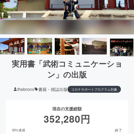
実用書「武術コミュニケーショ
ン」の出版
thebronx
書籍・雑誌出版
コロナサポートプログラム対象
現在の支援総額
352,280
円
終了
33
%達成