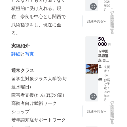
すが、
方の講
2021
度の予
ざいま
承くだ
すが、
関西圏
年02
座 障害
定 ★20
積極的に受け入れる。現
せん。
さい
関西圏
以外の
こ
月
者、若
名以上
の
効果に
以外の
遠方の
リ
年認知
在、奈良を中心とし関西で
超える
タ
は個人
遠方の
方は、
ー
症、高
場合
ン
差がご
詳細を見る
方は、
ご相談
を
武術指導をし、現在に至
齢者向
は、ご
選
ざいま
ご相談
して下
択
け講座
連絡下
す
す、ご
して下
さい。
る。
る
は10年
さい ＊
了承く
さい。
50,
以上や
日程
ださ
らさせ
000
(2021年
い。」
円
実績紹介
ても
2月上旬
ご要望
☆中国
らって
頃から
に添え
詳細
と
写真
武術講
いま
体験講
ます。
座 自然
す、ど
座を開
★複数
門武
のよう
始しま
名での
支援
術、シ
通常クラス
な方で
す) ＊場
参加可
者：
ラッ
も武術
所 (会場
0人
能です
留学生対象クラス大学院(毎
ト、詠
が受講
は関西
★講座
お届
春拳、
でき
圏での
け予
時間は2
週水曜日)
太極
て、ま
定：
阿倍野
時間程
拳、武
2021
た体験
スポー
度の予
障害者支援(たんぽぽの家)
年02
壇八卦
できた
ツセン
定 ★20
こ
月
掌など
ら幸い
の
ター、
高齢者向け武術ワーク
名以上
リ
ご要望
です。
タ
木津川
超える
ー
に添え
ショップ
ご要望
ン
市いず
詳細を見る
場合
を
ます。
に添え
選
みホー
は、ご
択
若年認知症サポートワーク
★複数
ます。
す
ル、生
連絡下
る
名での
★複数
駒市図
さい ＊