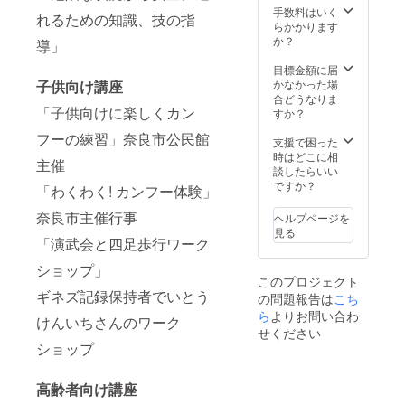
ター、
した
国内で
手数料はいく
木津川
れるための知識、技の指
ら、ど
した
らかかります
市いず
こでも
ら、ど
か？
導」
みホー
参りま
こでも
ル、生
すが、
参りま
目標金額に届
駒市図
関西圏
すが、
子供向け講座
かなかった場
書会館
以外の
関西圏
合どうなりま
など予
遠方の
以外の
「子供向けに楽しくカン
すか？
定) ＊支
方は、
遠方の
援者の
ご相談
方は、
フーの練習」奈良市公民館
支援で困った
交通費
して下
ご相談
時はどこに相
や滞在
主催
さい。
して下
談したらいい
費はお
さい。
ですか？
「わくわく! カンフー体験」
支払い
できま
奈良市主催行事
ヘルプページを
せんの
見る
で、何
「演武会と四足歩行ワーク
卒ご了
承くだ
ショップ」
さい 関
このプロジェクト
西圏以
ギネズ記録保持者でいとう
の問題報告は
こち
外での
ら
よりお問い合わ
けんいちさんのワーク
体験講
せください
座の場
ショップ
合はご
連絡下
さい。
高齢者向け講座
☆日本