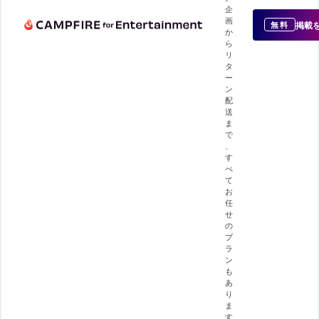
企
画
掲載
無料
か
ら
リ
タ
ー
ン
配
送
ま
で
、
す
べ
て
お
任
せ
の
プ
ラ
ン
も
あ
り
ま
す