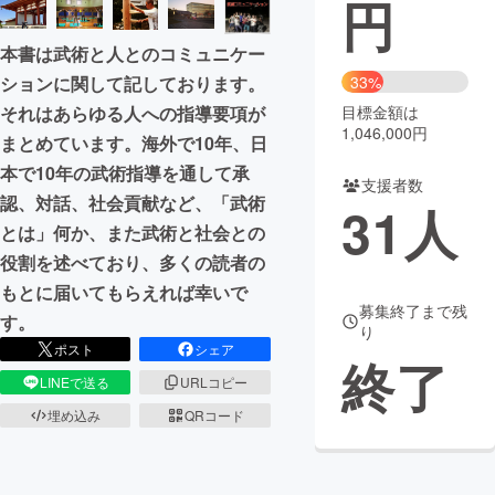
円
まちづくり・地域活性化
本書は武術と人とのコミュニケー
ションに関して記しております。
33%
CAMPFIRE for Social Good
CAMPFIRE Creation
それはあらゆる人への指導要項が
目標金額は
1,046,000円
まとめています。海外で10年、日
CAMPFIREふるさと納税
machi-ya
コミュニティ
本で10年の武術指導を通して承
支援者数
認、対話、社会貢献など、「武術
31
人
とは」何か、また武術と社会との
役割を述べており、多くの読者の
もとに届いてもらえれば幸いで
募集終了まで残
す。
り
ポスト
シェア
終了
LINEで送る
URLコピー
埋め込み
QRコード