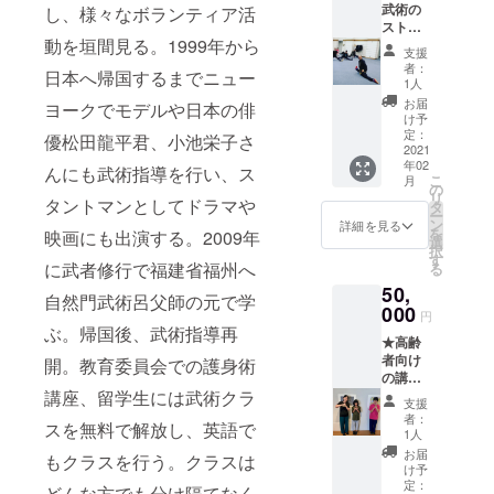
駒市図
こでも
武術の
し、様々なボランティア活
てつぼ
頃から
駒市図
書会館
参りま
スト
押しを
体験講
書会館
など予
すが、
動を垣間見る。1999年から
レッチ
おこな
座を開
など予
定) ＊支
支援
関西圏
(柔功)を
いま
始しま
定) ＊支
者：
援者の
以外の
日本へ帰国するまでニュー
みなさ
す。 ・
す) ＊場
1人
援者の
交通費
遠方の
まと楽
メン
所 (会場
交通費
お届
や滞在
ヨークでモデルや日本の俳
方は、
しんで
トール
は阿倍
け予
や滞在
費はお
ご相談
学ぶ講
（薄
定：
野ス
優松田龍平君、小池栄子さ
費はお
支払い
して下
座で
2021
荷） ・
ポーツ
支払い
できま
さい。
年02
す。ヨ
ウイン
んにも武術指導を行い、ス
セン
できま
せんの
こ
月
ガやダ
ターグ
の
ター、
せんの
で、何
リ
タントマンとしてドラマや
ンスに
リーン
タ
木津川
で、何
卒ご了
ー
ないス
オイル
ン
市いず
詳細を見る
卒ご了
承くだ
を
映画にも出演する。2009年
トレッ
・ユー
選
みホー
承くだ
さい 関
択
チを挑
カリオ
す
ル、生
さい 関
西圏以
に武者修行で福建省福州へ
る
戦して
イル ・
駒市図
西圏以
外での
50,
みて下
カンフ
書会館
外での
自然門武術呂父師の元で学
体験講
さい。
000
ル（樟
など予
体験講
円
座の場
ご要望
脳） ・
ぶ。帰国後、武術指導再
定) ＊支
座の場
合はご
★高齢
に添え
ラベン
援者の
合はご
連絡下
者向け
ます。
開。教育委員会での護身術
ダーオ
交通費
連絡下
さい。
の講座
★複数
イル
や滞在
さい。
☆日本
講座、留学生には武術クラ
★若年
名での
「法令
費はお
☆日本
支援
国内で
認知症
参加可
に基づ
支払い
者：
国内で
した
スを無料で解放し、英語で
の方向
能です
く医
1人
できま
した
ら、ど
け講座
★講座
療、診
せんの
お届
ら、ど
もクラスを行う。クラスは
こでも
★障害
時間は2
療行為
け予
で、何
こでも
参りま
のある
時間程
定：
ではご
卒ご了
どんな方でも分け隔てなく
参りま