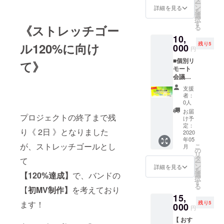
ー
バーか
をお届
ン
グッズ
詳細を見る
を
らの
けしま
選
を着用
択
thanks
す！ い
す
して、
《ストレッチゴー
る
ムー
つか、
ライブ
10,
ビー
本当の
気分で
残り5
ル120%に向け
視聴権
000
意味で
応援し
円
・限定
のお披
て頂け
■個別リ
活動報
露目ラ
て》
るセッ
モート
告の閲
イブが
トで
会議
覧 (会員
開催で
す。 ま
Vocalイ
登録し
きて、
た、サ
支援
ロハと
た場合
直接お
イン入
者：
ミー
のみ。
会いで
0人
りの記
ティン
全コー
きる日
念チ
お届
プロジェクトの終了まで残
グコー
ス共
がきた
け予
ケット
ス [郵
通。) メ
定：
ら、ぜ
が届き
り《 2日 》となりました
送なし]
2020
ンバー
ひトー
ます。
年05
・イロ
全員で
トバッ
(ライブ
が、ストレッチゴールとし
こ
月
ハと
撮影し
の
グを
にはご
リ
ミー
た、ク
タ
持って
来場い
て
ー
ティン
ラウド
ン
応援に
詳細を見る
ただけ
を
グ (30
ファン
選
【120%達成】
で、バンドの
きて欲
ませ
択
分程度)
ディン
す
しいで
ん。) ※
る
・リク
【
初
MV制作】
を考えており
グのお
す！
支援時
15,
エスト
礼動画
にプル
ます！
残り5
があれ
000
をお送
ダウン
円
ば一曲
り致し
メ
【 おす
歌いま
ます。
ニュー