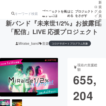
新
ロ
規
グ
会
プロジェクトを掲
はじ
プロジェクト
/
載するには
める
をさがす
イ
員
ン
登
新バンド『未来世1/2%』お披露目
録
「配信」LIVE 応援プロジェクト
人気のプロ
注目のリ
注目の新着プロ
募集終了が近いプ
もうすぐ公開
Miraise_band
音楽
コロナサポートプログラム対象
ジェクト
ターン
ジェクト
ロジェクト
されます
アート・写真
音楽
現在の支援総
額
655,
テクノロジー・ガジェット
ゲーム・サ
映像・映画
書籍・雑誌
204
ビジネス・起業
チャレンジ