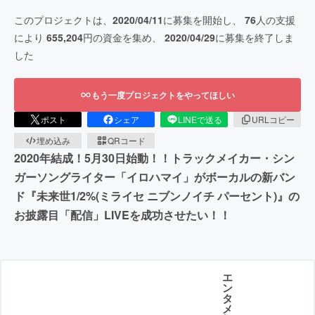
このプロジェクトは、
2020/04/11
に募集を開始し、
76
人の支援
により
655,204
円の資金を集め、
2020/04/29
に募集を終了しま
した
もう一度プロジェクトをやってほしい
ポスト
シェア
LINEで送る
URLコピー
埋め込み
QRコード
2020年結成！5月30日始動！！トラックメイカー・シン
ガーソングライター「イロハマイ」がボーカルの新バン
ド『未来世1/2%(ミライセ ニブンノイチ パーセント)』の
お披露目「配信」LIVEを成功させたい！！
エ
ン
タ
メ