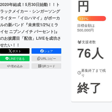
円
2020年結成！5月30日始動！！ト
まちづくり・地域活性化
ラックメイカー・シンガーソング
ライター「イロハマイ」がボーカ
131%
ルの新バンド『未来世1/2%(ミラ
CAMPFIRE for Social Good
CAMPFIRE Creation
目標金額は
500,000円
イセ ニブンノイチ パーセント)』
CAMPFIREふるさと納税
machi-ya
コミュニティ
のお披露目「配信」LIVEを成功さ
支援者数
せたい！！
76
人
ポスト
シェア
LINEで送る
URLコピー
埋め込み
QRコード
募集終了まで残
り
終了