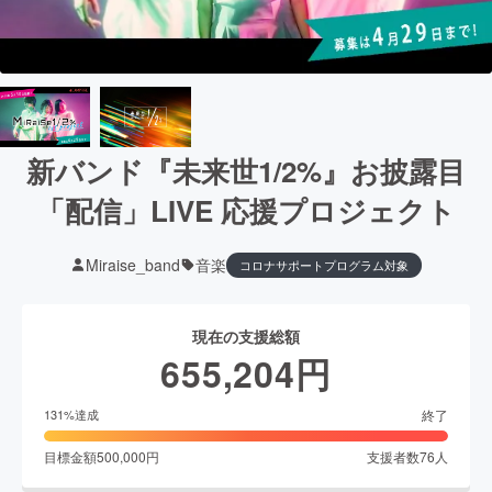
新バンド『未来世1/2%』お披露目
「配信」LIVE 応援プロジェクト
Miraise_band
音楽
コロナサポートプログラム対象
現在の支援総額
655,204
円
終了
131
%達成
目標金額
500,000
円
支援者数
76
人