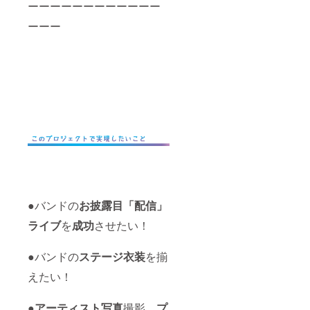
ーーーーーーーーーーーー
ーーー
●バンドの
お披露目「配信」
ライブ
を
成功
させたい！
●バンドの
ステージ衣装
を揃
えたい！
●
アーティスト写真
撮影、
プ