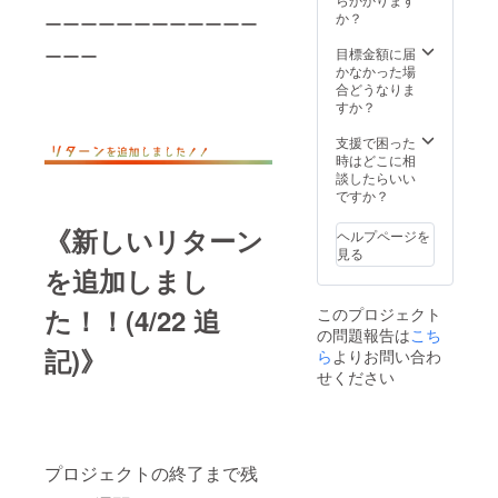
信致し
ニュー
2019年
リター
か？
ます。
ーーーーーーーーーーーー
より、
の5周年
ンのお
ライブ
サイン
ワンマ
金で、
目標金額に届
ーーー
活動が
のご希
ンのポ
新しい
かなかった場
難しい
望のお
スター
バンド
合どうなりま
時期で
名前
で着用
の衣装
すか？
すが、
と、T
してい
を揃え
ライブ
シャツ
た他、
させて
支援で困った
と同じ
のご希
主催ラ
頂きま
時はどこに相
気持ち
望のサ
イブで
す。 ※
談したらいい
で、精
イズ
も着用
衣装
ですか？
一杯歌
（M/L/X
してい
は、上
をお届
L）をお
た衣装
に着て
《新しいリターン
けした
ヘルプページを
選びく
です。
いるリ
いと思
見る
ださい
こちら
ボンの
いま
を追加しまし
のリ
ついた
す。
ターン
シャツ
《確認
た！！(4/22 追
このプロジェクト
のお金
のみの
事項》
の問題報告は
こち
で、新
お渡し
※ライブ
記)》
しいバ
ら
よりお問い合わ
です。
配信を
ンドの
その他
見られ
せください
衣装を
に合わ
る環境
揃えさ
せて着
を整え
せて頂
ている
た上で
きま
服やア
ご支援
す。 ※
クセサ
をお願
プロジェクトの終了まで残
衣装
リーは
い致し
は、上
付属し