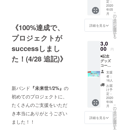
のメー
りしま
定：
してい
ル ・オ
2020
す。
きます
年05
リジナ
ので、
こ
月
ル楽曲
の
ぜひご
リ
の限定
タ
覧くだ
ー
公開デ
《100%達成で、
ン
さい！
詳細を見る
を
モ動画
選
(活動報
択
を、2曲
す
告は、
プロジェクトが
る
フルで
会員登
3,0
視聴で
録をし
successしまし
きる
00
てご支
円
URL ・
援いた
■記念
た！(4/28 追記)》
限定活
だいた
グッズ
動報告
場合、
コース
の閲覧
他の
クリア
(会員登
コース
支援
ファイ
録した
でも共
者：
ル＆
場合の
16人
通でお
チェキ
み。全
読み頂
お届
新バンド
『未来世1/2%』
の
セッ
コース
け予
けるも
ト [郵
共通。)
定：
のと
初めてのプロジェクトに、
送あり]
2020
バンド
なって
年06
・オリ
で演奏
たくさんのご支援をいただ
おりま
こ
月
ジナル
する楽
の
す。)
リ
クリア
曲のデ
き本当にありがとうござい
タ
ー
ファイ
モを、
ン
詳細を見る
を
ました！！
ル ・全
お披露
選
択
員で撮
目前に
す
る