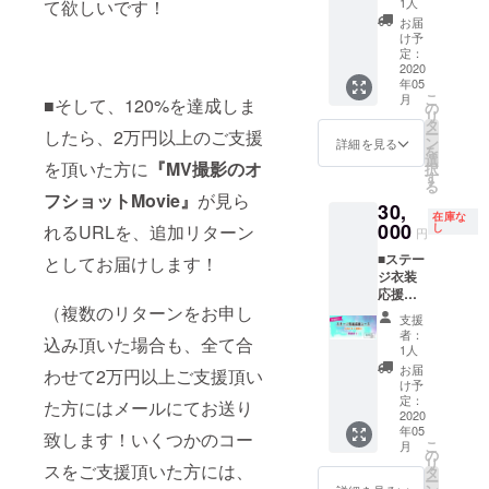
セット
ライブ
1人
て欲しいです！
きま
バー全
ブの内
イ衣装
リスト
にて着
す。 ※
お届
員のサ
容の相
① [郵送
で歌唱
用して
け予
衣装
イン ・
談も可
あり] ・
・MC
定：
いた
は、星
オリジ
能で
イロハ
2020
で、
他、普
柄の半
ナル缶
す。
年05
マイ手
メッ
段のラ
袖ワン
バッチ
こ
月
■そして、120%を達成しま
作りの
セージ
の
イブで
ピース
・バン
リ
リメイ
をお伝
タ
も着用
のみの
ド ロ
ー
したら、2万円以上のご支援
クス
え ・後
ン
してい
詳細を見る
お渡し
ゴハン
を
テージ
日お礼
選
た衣装
です。
ドタオ
を頂いた方に
『MV撮影のオ
択
衣装
のメッ
す
です。
その他
ル ・バ
る
(2019
セージ
こちら
に合わ
フショットMovie』
が見ら
ンド
30,
バース
と、当
のリ
せて着
ロゴT
在庫な
デーラ
000
日の写
し
れるURLを、追加リターン
ターン
ている
円
シャツ
イブで
真を
のお金
服やア
お披露
■ステー
着用) ・
としてお届けします！
メール
で、新
クセサ
目「配
ジ衣装
衣装着
で送付
しいバ
リーは
信」
応援
用時の
vocalイ
ンドの
付属し
LIVEの
（複数のリターンをお申し
コー
ブロマ
ロハの
衣装を
ませ
支援
限定
ス イ
イド ・
歌を聴
揃えさ
者：
ん。
グッズ
込み頂いた場合も、全て合
ロハマ
イロハ
いてバ
1人
せて頂
のコー
イ衣装
マイ手
ンドを
きま
お届
わせて2万円以上ご支援頂い
スにプ
② [郵送
書きの
もっと
け予
す。 ※
ラスし
あり] ・
感謝状
定：
好きに
衣装
た方にはメールにてお送り
て、メ
イロハ
2020
イロハ
なって
は、白
ンバー
年05
マイ手
がソロ
致します！いくつかのコー
欲しい
の袖な
のメッ
こ
月
作りの
活動で
の
という
しワン
セージ
リ
リメイ
スをご支援頂いた方には、
着用し
タ
事で、
ピース
入りポ
ー
クス
てい