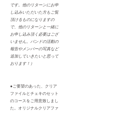
誹謗中
です。他のリターンにお申
傷や、
本人が
し込みいただいた方もご覧
嫌がる
ような
頂けるものになりますの
内容が
あった
で、他のリターンと一緒に
場合、
配信を
お申し込み頂く必要はござ
中止さ
いません。バンドの活動の
せて頂
くこと
報告やメンバーの写真など
がござ
いま
追加していきたいと思って
す。そ
の場合
おります！）
のご返
金は致
しかね
ます。
※配信内
容は一
●ご要望のあった、クリア
般公開
ファイルとチェキのセット
は致し
ません
のコースをご用意致しまし
が、ス
タッフ
た。オリジナルクリアファ
が