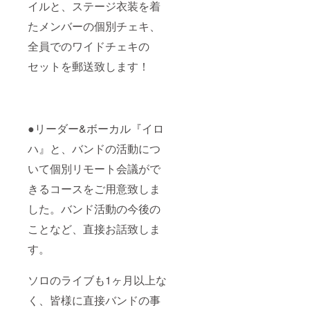
チェッ
イルと、ステージ衣装を着
クさせ
て頂く
たメンバーの個別チェキ、
場合が
全員でのワイドチェキの
ござい
ますの
セットを郵送致します！
でご了
承くだ
さい。
●リーダー&ボーカル『イロ
ハ』と、バンドの活動につ
いて個別リモート会議がで
きるコースをご用意致しま
した。バンド活動の今後の
ことなど、直接お話致しま
す。
ソロのライブも1ヶ月以上な
く、皆様に直接バンドの事