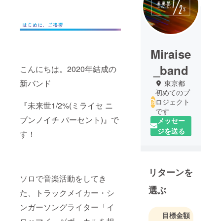
Miraise
_band
こんにちは。2020年結成の
新バンド
東京都
初めてのプ
ロジェクト
『未来世1/2%(ミライセ ニ
です
ブンノイチ パーセント)』で
メッセー
ジを送る
す！
リターンを
ソロで音楽活動をしてき
選ぶ
た、トラックメイカー・シ
ンガーソングライター「イ
目標金額