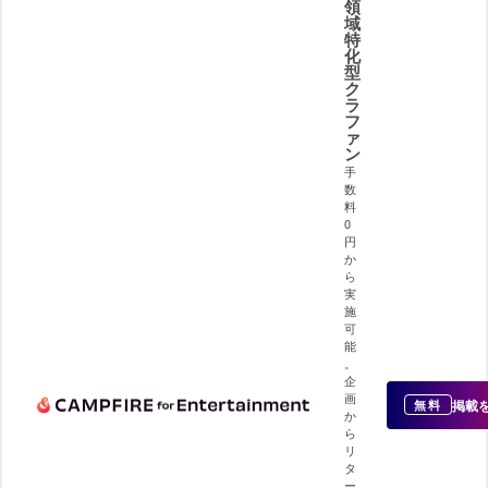
領
域
特
化
型
ク
ラ
フ
ァ
ン
手
数
料
0
円
か
ら
実
施
可
能
。
企
画
掲載
無料
か
ら
リ
タ
ー