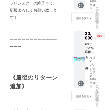
イロハ
2020
のメッ
（内容
プロシェクトの終了まで、
年05
マイの
セージ
によっ
こ
月
ステー
応援よろしくお願い致しま
☆デモ
の
ては対
リ
ジ衣装
楽曲収
タ
応でき
ー
す！
(2017年
録CD-R
ン
かねる
詳細を見る
を
「金の
[複数曲
選
場合も
択
雨が降
収録予
す
ござい
る
る街」
定] ☆ラ
ま
30,
レコ発
イブ後
す。）
残り1
ライブ
000
の打ち
バンド
円
ーーーーーーーーーーーー
で着用)
上げ配
の今後
■ステー
・衣装
信 視
の活動
ーーー
ジ衣装
着用時
聴権 (当
の事な
応援
のブロ
日のラ
ど、直
コー
マイド
イブ後
接お話
支援
ス イ
・イロ
に、ラ
しでき
者：
ロハマ
ハマイ
イブハ
0人
たらと
イ衣装
手書き
ウスで
思いま
お届
③ [郵送
の感謝
行うメ
け予
す！ ※
《最後のリターン
あり] ・
状 イロ
定：
ンバー
メール
イロハ
2020
ハがソ
の打ち
で、会
年05
マイの
ロ活動
追加》
上げの
議の方
こ
月
ステー
で着用
の
様子を
法と日
リ
ジ衣装
してい
タ
限定配
時のご
ー
(2017年
た、ス
ン
信しま
詳細を見る
相談を
を
「金の
テージ
選
す。限
させて
択
雨が降
衣装を
す
定配信
頂きま
る
る街」
お渡し
の視聴
すの