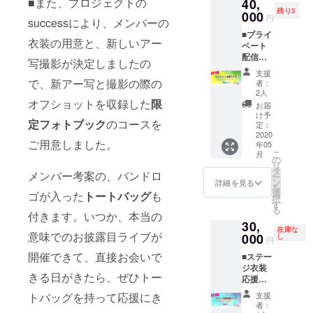
■また、プロジェクトの
40,
レコ発
しま
方法と
で、必
残り3
ライブ
000
す。
パス
ずご確
円
successにより、メンバーの
で着用)
2017年
ワード
認くだ
■プライ
・衣装
発売の
をメー
さい。
衣装の用意と、新しいアー
ベート
着用時
「金の
ルで送
※zoom
配信ラ
のブロ
雨が降
付しま
写撮影が決定しましたの
などの
イブ
マイド
る街」
すので
ビデオ
支援
Vocalイ
・イロ
レコ発
で、新アー写と撮影の際の
必ずご
者：
会議ア
ロハ
ハマイ
ライブ
2人
確認く
プリを
コー
オフショットを収録した
限
手書き
着用し
ださ
お届
使用致
ス [郵
の感謝
ていた
け予
い。) ・
します
定
フォトブック
のコースを
送なし]
状 イロ
定：
他、普
お披露
ので、
[数量
2020
ハがソ
段のラ
目ライ
ダウン
ご用意しました。
年05
限定] ・
ロ活動
イブで
ブの記
ロード
こ
月
お1人の
で着用
の
も着用
念チ
をお願
リ
為にス
してい
タ
してい
ケット
いしま
メンバー考案の、バンドロ
ー
テージ
た、ス
ン
た衣装
詳細を見る
(実際の
す。 ※
を
からプ
テージ
選
です。
ゴが入った
トートバッグ
も
ライブ
プライ
択
ライ
衣装を
す
こちら
には参
ベート
る
ベート
お渡し
付きます。いつか、本当の
のリ
加頂け
配信ラ
30,
配信ラ
しま
ターン
ませ
イブの
在庫な
意味でのお披露目ライブが
イブ (60
000
す。
し
のお金
ん。記
円
コース
分間) ・
2016年
で、新
念グッ
も同時
開催できて、直接お会いで
■ステー
あらか
の「金
しいバ
ズで
にお申
ジ衣装
じめお
の雨が
ンドの
す。) ・
込み頂
きる日がきたら、ぜひトー
応援
送り頂
降る
衣装を
記念チ
いた方
コー
いたお
街」ワ
揃えさ
ケット
支援
トバッグを持って応援にき
は、配
ス イ
好きな
ンマン
せて頂
者：
にメン
信ライ
ロハマ