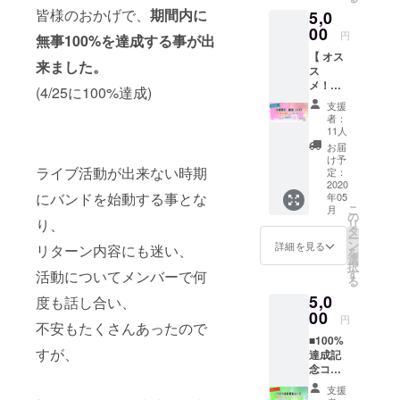
影し
フルで
皆様のおかげで、
期間内に
5,0
た、ス
聴いて
テージ
00
頂ける
円
無事100%を達成する事が出
衣装の
URLを
【 オス
ワイド
メール
来ました。
ス
チェキ
でお送
メ！】
・ラン
りしま
(4/25に100%達成)
■お披露
ダム
す。歌
支援
目「配
チェ
詞も記
者：
信」
キ イ
載して
11人
LIVE
ロハ ・
ありま
お届
限定応
ランダ
すの
け予
ライブ活動が出来ない時期
援グッ
ムチェ
定：
で、お
ズコー
2020
キ ハ
披露目
にバンドを始動する事とな
年05
ス [郵
ル ・ラ
に向け
こ
月
送あり]
ンダム
の
てぜひ
り、
リ
・お披
チェ
タ
曲を覚
ー
露目ラ
キ シ
ン
えてく
詳細を見る
リターン内容にも迷い、
を
イブの
ン A4サ
選
ださ
択
記念チ
イズの
す
活動についてメンバーで何
い。
る
ケット
クリア
5,0
(実際の
度も話し合い、
ファイ
ライブ
00
ルと、
円
不安もたくさんあったので
には参
お披露
■100%
加頂け
目ライ
すが、
達成記
ませ
ブのス
念コー
ん。記
テージ
ス 限定
念グッ
衣装で
支援
フォト
ズで