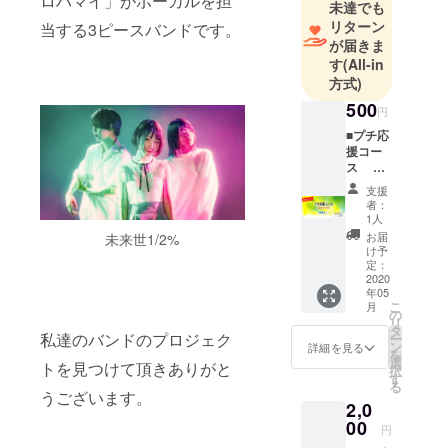
ロハマイ」がボーカルを担
未達でも
リターン
当する3ピースバンドです。
が届きま
す
(All-in
方式)
500
円
■プチ応
援コー
ス
[郵送な
支援
し] ・限
者：
定活動
1人
報告の
お届
未来世1/2%
閲覧 (会
け予
員登録
定：
した場
2020
年05
合の
こ
月
み。全
の
リ
コース
タ
私達のバンドのプロジェク
ー
共通。)
ン
詳細を見る
を
少しで
選
トを見つけて頂きありがと
択
も、バ
す
る
ンドに
うございます。
2,0
協力し
たいと
00
円
思って