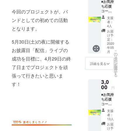
■お気持
くれた
ち応援
方へ。
今回のプロジェクトが、バ
コース
CAMPF
① 待
IREにご
支援
ンドとしての初めての活動
ち受け
登録頂
者：
画像
いた上
4人
となります。
[郵送な
でご支
お届
し] ・お
援頂き
け予
礼の
ます
定：
5月30日(土)の夜に開催する
メール
2020
と、限
年05
・待ち
定の活
お披露目「配信」ライブの
こ
月
受け画
動報告
の
リ
像 ・限
成功を目標に、4月29日の終
が読め
タ
ー
定活動
ます。
ン
詳細を見る
を
了日までプロジェクトを頑
報告の
サイト
選
択
閲覧 (会
上で読
す
張って行きたいと思いま
る
員登録
めるブ
3,0
した場
ログの
す！
合の
00
ような
円
み。全
もので
■お気持
コース
す。バ
ち応援
共通。)
ンドの
コース
メール
活動の
② 楽曲
にて、
報告や
支援
デモ視
お礼の
メン
者：
聴 [郵
メッ
バーの
13人
送なし]
セージ
写真な
お届
・お礼
をお送
ど追加
け予