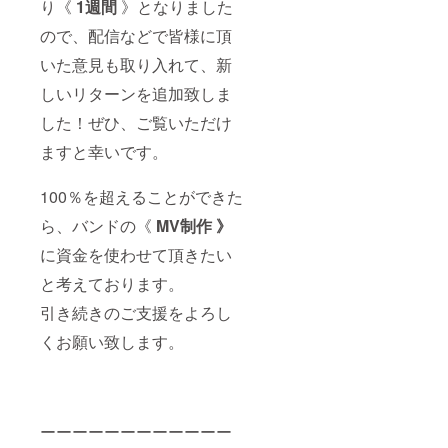
ます。
り《
1週間
》となりました
に着て
ませ
※後日、
いる星
ん。 ※
ので、配信などで皆様に頂
メール
柄の
一部の
にてご
シャツ
いた意見も取り入れて、新
装飾品
希望の
ワン
は、両
セット
しいリターンを追加致しま
ピース
面テー
リスト
のみの
プでつ
をお聞
した！ぜひ、ご覧いただけ
お渡し
いてい
きしま
です。
るだけ
す。
ますと幸いです。
その他
の手作
セット
に合わ
り仕様
リスト
せて着
ですの
のリク
100％を超えることができた
ている
でご了
エスト
服やア
ら、バンドの《
MV制作 》
承願い
はお送
クセサ
ます。
りする
に資金を使わせて頂きたい
リーは
リスト
付属し
の楽曲
と考えております。
ませ
の中か
ん。 ※
らお願
引き続きのご支援をよろし
柄の部
い致し
分はア
ます。
くお願い致します。
イロン
(デモや
プリン
限定CD
トでの
の楽曲
手作り
は演奏
仕様で
できま
ーーーーーーーーーーーー
すので
せん。
ご了承