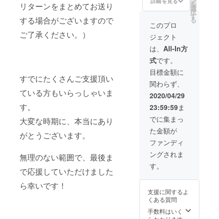
ン
イロハ
詳細を見る
のみの
スト
を
リターンをまとめてお送り
テージ
た、手
選
マイの
お渡し
カー
択
衣装
作りリ
す
お好き
です。
ド、デ
する場合がございますので
る
(2019年
メイク
なソロ
このプロ
その他
モ楽曲
ワンマ
衣装を
曲をお
に合わ
ご了承ください。）
が複数
ジェクト
ンライ
お渡し
好きな
せて着
曲収録
ブのポ
しま
セット
は、
All-In方
ている
された
スター
す。
リスト
服やア
CD、打
式
です。
等で着
2019年
で歌う
クセサ
ち上げ
用) ・衣
の春の
ライブ
目標金額に
リーは
配信の
装着用
すでにたくさんご支援頂い
アー
を、お
付属し
視聴権
関わらず、
時のブ
ティス
一人の
ませ
が付い
ている方もいらっしゃいま
ロマイ
ト写真
為に配
2020/04/29
ん。
てくる
ド ・イ
と、
信させ
コース
す。
23:59:59
ま
ロハマ
バース
ていた
です。
イ手書
デーラ
だく
でに集まっ
大変な時期に、本当にあり
バンド
きの感
イブで
コース
の初ラ
た金額が
謝状 イ
着用し
です。
がとうございます。
イブを
ロハが
ていた
ライブ
ファンディ
目一杯
ソロ活
衣装で
ハウス
楽しん
ングされま
動で着
す。普
無理のない範囲で、最後ま
のス
で貰え
用して
段のラ
テージ
す。
たら嬉
で応援していただけました
いた、
イブで
から、
しいで
手作り
も何度
普段の
す。 ※
ら幸いです！
リメイ
か着用
ライブ
支援時
支援に関するよ
ク衣装
してい
の様な
にプル
くある質問
をお渡
まし
スタイ
ダウン
ししま
た。こ
手数料はいく
ルで配
メ
す。
ちらの
らかかります