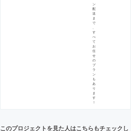
ン
配
送
ま
で
、
す
べ
て
お
任
せ
の
プ
ラ
ン
も
あ
り
ま
す
！
このプロジェクトを見た人はこちらもチェックし