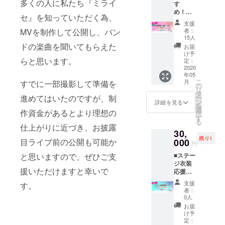
多くの人に私たち『ミライ
す
す (ライ
お披露
より、
め！】
ブ環境
目前
サイン
セ』を知っていただく為、
■ お披
ではな
に、動
のご希
支援
露目
いの
くメン
者：
MVを制作して公開し、バン
望のお
「配
で、音
バーの
15人
名前
信」
質など
ドの楽曲を聞いてもらえた
様子を
お届
と、T
LIVE
あまり
ご覧頂
け予
シャツ
限定応
らと思います。
良くな
定：
けま
のご希
援グッ
2020
いかと
す！
望のサ
年05
ズ＋デ
思いま
イズ
こ
月
すでに一部撮影して準備を
モCD・
す。)
の
（M/L/X
リ
打ち上
zoomな
タ
L）をお
進めてはいたのですが、制
ー
げ配信
どを利
ン
詳細を見る
選びく
を
参加
用し
選
作資金があるとより理想の
ださい
択
コース
て、個
す
る
[郵送
別のリ
仕上がりに近づき、お披露
30,
あり]
モート
残り1
[数量限
000
目ライブ前の公開も可能か
会議を
円
定] ☆オ
する
■ステー
と思いますので、ぜひご支
リジナ
コース
ジ衣装
ルポス
です。
援いただけますと幸いで
応援
トカー
バンド
コー
ド ☆ポ
活動へ
支援
す。
ス イ
スト
のご提
者：
ロハマ
カード
案や質
0人
イ衣装
にメン
問も可
お届
③ [郵送
バー全
能で
け予
あり] ・
員から
定：
す！