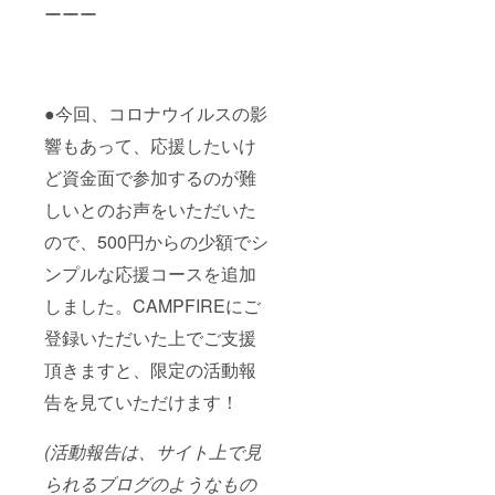
また、
ーーー
願いま
MCを挟
す。
みます
ので、
演奏楽
曲は8曲
までと
●今回、コロナウイルスの影
させて
響もあって、応援したいけ
頂きま
す。) ※
ど資金面で参加するのが難
メール
で、配
しいとのお声をいただいた
信日・
時間・
ので、500円からの少額でシ
プライ
ベート
ンプルな応援コースを追加
配信の
視聴方
しました。CAMPFIREにご
法をご
登録いただいた上でご支援
連絡致
します
頂きますと、限定の活動報
ので、
必ずご
告を見ていただけます！
確認く
ださ
い。 ※
(活動報告は、サイト上で見
コメン
トで、
られるブログのようなもの