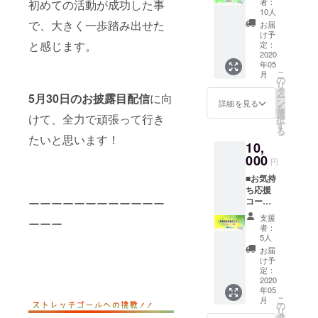
撮影し
者：
初めての活動が成功した事
ブック
す。) ・
たメン
10人
＆トー
記念チ
で、大きく一歩踏み出せた
バーの
お届
トバッ
ケット
チェキ
け予
グ [郵
と感じます。
にメン
定：
のセッ
送あり]
2020
バー全
トをお
年05
・限定
員のサ
届けし
こ
月
フォト
イン ・
の
ます！
リ
ブック
オリジ
タ
チェキ
5月30日のお披露目配信
に向
ー
・ロゴ
ナル缶
ン
は全て
詳細を見る
を
トート
バッチ
選
サイン
けて、全力で頑張って行き
択
バッグ
・バン
す
入りで
る
新しい
ド ロ
す。サ
たいと思います！
10,
アー写
ゴハン
インの
撮影の
000
ドタオ
宛名の
円
際のオ
ル ・バ
お名前
■お気持
フ
ンド
を備考
ち応援
ショッ
ロゴT
欄に記
コース
ーーーーーーーーーーーー
トを収
シャツ
載して
③ 限
録した
ご自宅
くださ
支援
ーーー
定ムー
限定
でお披
い。
者：
ビー視
フォト
露目
5人
聴 [郵
ブック
「配
お届
送なし]
と、バ
信」
け予
・お礼
ンドの
定：
LIVEを
のメー
2020
ロゴが
見る際
年05
ル ・限
入った
に、T
こ
月
定公開
トート
の
シャツ
リ
のメン
バッグ
タ
などの