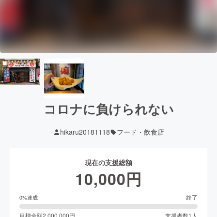
コロナに負けられない
hikaru20181118
フード・飲食店
現在の支援総額
10,000
円
終了
0
%達成
目標金額
2,000,000
円
支援者数
1
人