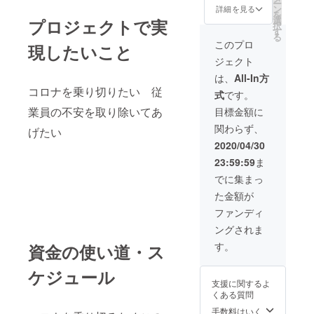
ー
ン
詳細を見る
を
選
プロジェクトで実
択
す
る
このプロ
現したいこと
ジェクト
は、
All-In方
コロナを乗り切りたい 従
式
です。
業員の不安を取り除いてあ
目標金額に
関わらず、
げたい
2020/04/30
23:59:59
ま
でに集まっ
た金額が
ファンディ
ングされま
す。
資金の使い道・ス
ケジュール
支援に関するよ
くある質問
手数料はいく