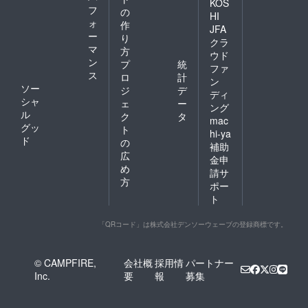
KOS
フ
の
HI
ォ
作
JFA
ー
り
クラ
マ
方
ウド
ン
プ
統
ファ
ス
ロ
計
ン
ソー
ジ
デ
ディ
シャ
ェ
ー
ング
ル
ク
タ
mac
グッ
ト
hi-ya
ド
の
補助
広
金申
め
請サ
方
ポー
ト
「QRコード」は株式会社デンソーウェーブの登録商標です。
© CAMPFIRE,
会社概
採用情
パートナー
Inc.
要
報
募集