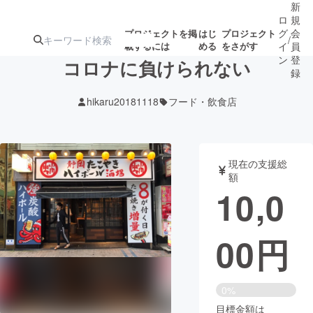
新
ロ
規
グ
会
プロジェクトを掲
はじ
プロジェクト
/
載するには
める
をさがす
イ
員
ン
登
コロナに負けられない
録
hikaru20181118
フード・飲食店
人気のプロ
注目のリ
注目の新着プロ
募集終了が近いプ
もうすぐ公開
ジェクト
ターン
ジェクト
ロジェクト
されます
現在の支援総
額
アート・写真
音楽
10,0
テクノロジー・ガジェット
ゲーム・サ
00
円
映像・映画
書籍・雑誌
0%
ビジネス・起業
チャレンジ
目標金額は