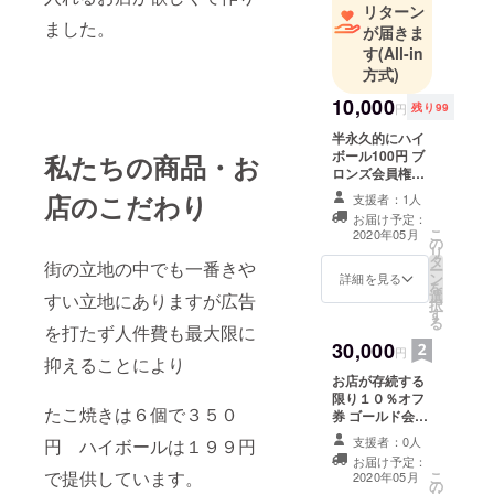
リターン
ました。
が届きま
す
(All-in
方式)
10,000
円
残り99
半永久的にハイ
ボール100円 ブ
私たちの商品・お
ロンズ会員権を
郵送するのでア
店のこだわり
支援者：1人
ドレスと住所を
お届け予定：
お書きください
こ
2020年05月
の
リ
タ
街の立地の中でも一番きや
ー
ン
詳細を見る
を
選
すい立地にありますが広告
択
す
る
を打たず人件費も最大限に
30,000
円
抑えることにより
お店が存続する
限り１０％オフ
たこ焼きは６個で３５０
券 ゴールド会員
権を郵送するの
支援者：0人
円 ハイボールは１９９円
でアドレスと住
お届け予定：
所をお書きくだ
で提供しています。
こ
2020年05月
の
さい