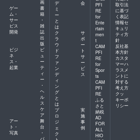
画
デ
会
取引法
PFI
ゲー
書
ミ
に基づ
RE
ム・
籍
ー
く表記
for
サー
・
と
情報セ
Ente
ビス
雑
は
キュリ
rtain
開発
誌
ク
サ
ティ方
men
出
ラ
ポ
針
t
版
ウ
ー
反社基
CAM
ビジ
ビ
ド
ト
本方針
PFI
ネ
ュ
フ
サ
カスタ
RE
ス・
ー
ァ
ー
マーハ
for
起業
テ
ン
ビ
ラスメ
Spor
ィ
デ
ス
ントに
ts
ー
ィ
対する
CAM
・
ン
考え方
PFI
ヘ
グ
クッ
RE
ル
と
キーポ
ふる
ス
は
リシー
さと
ケ
プ
実
納税
ア
ロ
施
AD
アー
舞
ジ
事
FOR
ト・
台
ェ
例
ALL
写真
・
ク
HIO
パ
ト