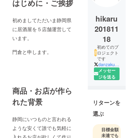
はじめに・ご挨拶
hikaru
初めましてただいま静岡県
201811
に居酒屋を５店舗運営して
18
います。
初めてのプ
門倉と申します。
ロジェクト
です
danzakuduro_h
メッセー
ジを送る
商品・お店が作ら
れた背景
リターンを
選ぶ
静岡にいつものと言われる
ような安くて誰でも気軽に
目標金額
未達でも
入れるお店が欲しくて作り