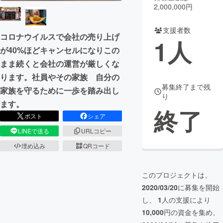
2,000,000円
まちづくり・地域活性化
支援者数
コロナウイルスで会社の売り上げ
1
人
が40%ほどキャンセルになりこの
CAMPFIRE for Social Good
CAMPFIRE Creation
まま続くと会社の運営が厳しくな
CAMPFIREふるさと納税
machi-ya
コミュニティ
ります。社員やその家族 自分の
募集終了まで残
家族を守るために一歩を踏み出し
り
ます。
終了
ポスト
シェア
LINEで送る
URLコピー
埋め込み
QRコード
このプロジェクトは、
2020/03/20
に募集を開始
し、
1
人の支援により
10,000
円の資金を集め、