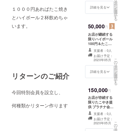
リ
タ
ー
ン
詳細を見る
１０００円あればたこ焼き
を
選
択
す
とハイボール２杯飲めちゃ
る
50,000
います。
円
お店が継続する
限りハイボール
100円＆たこや
き300円 シル
支援者：0人
バー会員権を郵
お届け予定：
送するのでアド
こ
2020年05月
の
レスと住所をお
リ
タ
書きください
ー
ン
詳細を見る
リターンのご紹介
を
選
択
す
る
150,000
円
今回特別会員を設立し、
お店が存続する
限りたこやき提
何種類かリターン作ります
供 プラチナ会員
権を郵送するの
支援者：0人
でアドレスと住
お届け予定：
所をお書きくだ
こ
2020年05月
の
さい
リ
タ