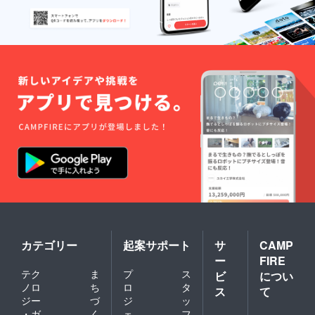
カテゴリー
起案サポート
サ
CAMP
ー
FIRE
テク
ま
プ
ス
ビ
につい
ノロ
ち
ロ
タ
ス
て
ジー
づ
ジ
ッ
・ガ
く
ェ
フ