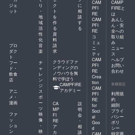
CAM
CAMP
ジェ
り
ク
に
PFI
FIREと
ット
・
ト
相
RE
は
地
を
談
CAM
あんし
域
作
す
PFI
ん・安
活
る
る
RE
全への
性
資
コ
取り組
化
料
ミュ
み
プロ
音
請
ニ
ニュー
ダク
楽
求
ティ
ス
ト
CAM
ヘルプ
クラウドファ
フー
チ
PFI
お問い
ンディングの
ド・
ャ
RE
合わせ
ノウハウを無
飲食
レ
Crea
料で学ぼう
店
ン
tion
各種規定
CAMPFIRE
ジ
CAM
アカデミー
アニ
ス
利用規
PFI
メ・
ポ
約
RE
漫画
ー
CA
説
細則
for
ツ
MP
明
プライ
Soci
ファ
映
FI
会
バシー
al
ッ
像
RE
・
ポリ
Goo
ショ
・
ア
相
シー
d
ン
映
カ
談
特定商
CAM