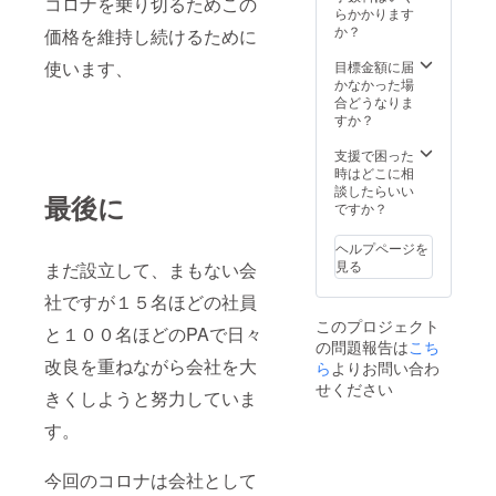
コロナを乗り切るためこの
らかかります
か？
価格を維持し続けるために
使います、
目標金額に届
かなかった場
合どうなりま
すか？
支援で困った
時はどこに相
談したらいい
最後に
ですか？
ヘルプページを
見る
まだ設立して、まもない会
社ですが１５名ほどの社員
このプロジェクト
と１００名ほどのPAで日々
の問題報告は
こち
改良を重ねながら会社を大
ら
よりお問い合わ
せください
きくしようと努力していま
す。
今回のコロナは会社として