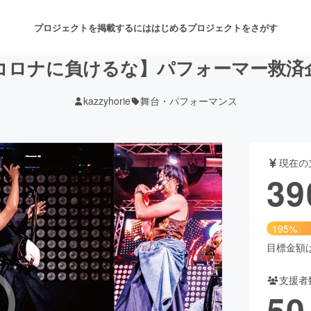
プロジェクトを掲載するには
はじめる
プロジェクトをさがす
コロナに負けるな】パフォーマー救済
kazzyhorie
舞台・パフォーマンス
注目のリターン
注目の新着プロジェクト
募集終了が近いプロジェクト
も
現在の
音楽
舞台・パフォーマンス
39
ゲーム・サービス開発
フード・飲食店
195%
書籍・雑誌出版
アニメ・漫画
目標金額は2
支援者
チャレンジ
ビューティー・ヘルスケ
50