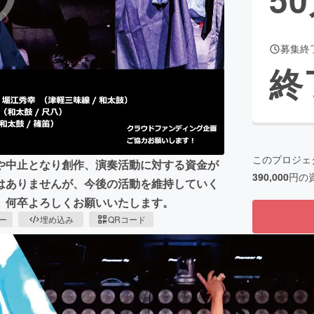
募集終
CAMPFIRE for Social Good
CAMPFIRE Creation
終
CAMPFIREふるさと納税
machi-ya
コミュニティ
このプロジェ
や中止となり創作、演奏活動に対する資金が
390,000
円の
はありませんが、今後の活動を維持していく
。何卒よろしくお願いいたします。
ピー
埋め込み
QRコード