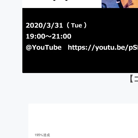
【
195
%達成