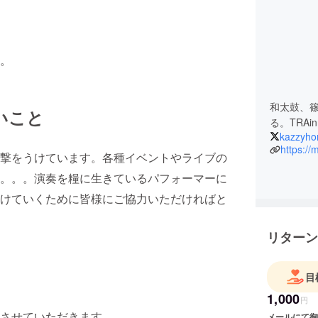
。
和太鼓、
いこと
る。TRAi
kazzyho
https://
撃をうけています。各種イベントやライブの
。。。演奏を糧に生きているパフォーマーに
けていくために皆様にご協力いただければと
リターン
目
1,000
円
させていただきます。
メールにて御