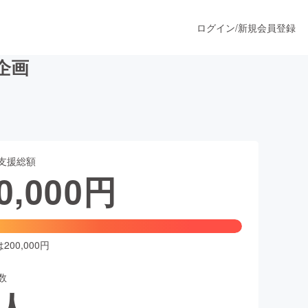
ログイン
/
新規会員登録
企画
うすぐ公開されます
支援総額
プロダクト
0,000
円
ファッション
スポーツ
00,000円
数
ア
ソーシャルグッド
人