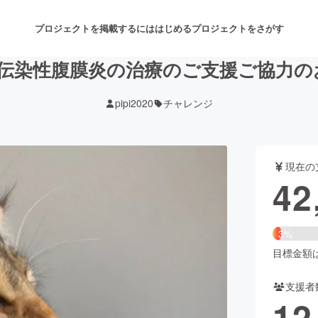
プロジェクトを掲載するには
はじめる
プロジェクトをさがす
P猫伝染性腹膜炎の治療のご支援ご協力の
pipi2020
チャレンジ
注目のリターン
注目の新着プロジェクト
募集終了が近いプロジェクト
も
現在の
音楽
舞台・パフォーマンス
42
ゲーム・サービス開発
フード・飲食店
3%
書籍・雑誌出版
アニメ・漫画
目標金額は1
支援者
チャレンジ
ビューティー・ヘルスケ
12