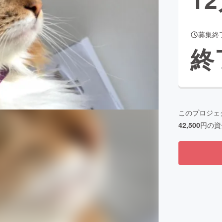
募集終
CAMPFIRE for Social Good
CAMPFIRE Creation
終
CAMPFIREふるさと納税
machi-ya
コミュニティ
このプロジェ
42,500
円の資