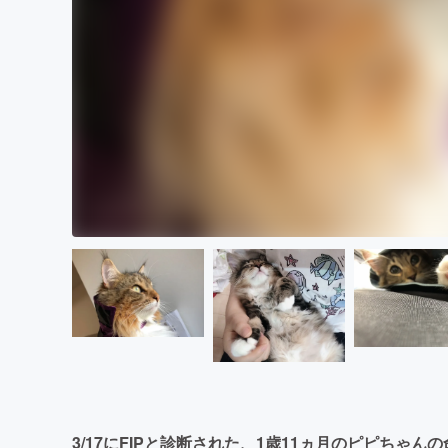
3/17にFIPと診断された、1歳11ヵ月のピピちゃ