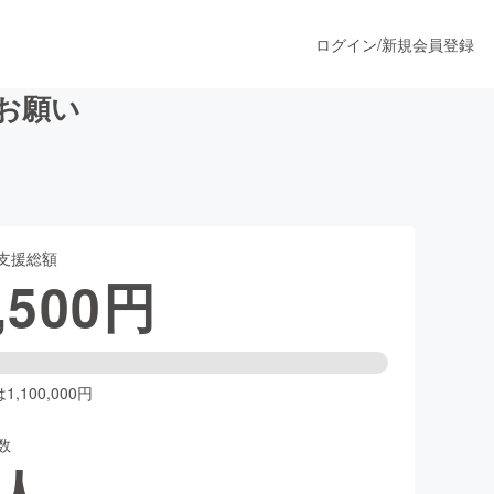
ログイン
/
新規会員登録
お願い
うすぐ公開されます
支援総額
プロダクト
,500
円
ファッション
スポーツ
,100,000円
数
ア
ソーシャルグッド
人