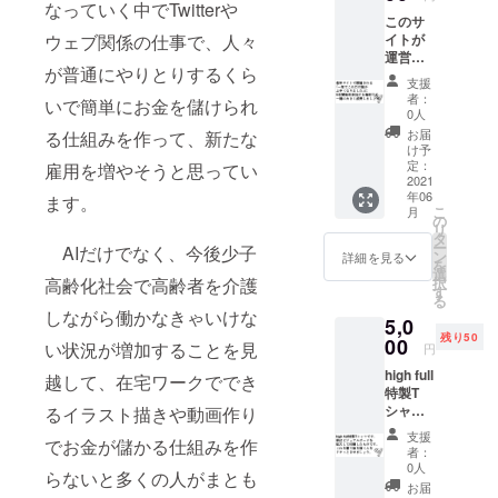
一年後
なっていく中でTwitterや
このサ
の絵の
ウェブ関係の仕事で、人々
イトが
比較画
運営さ
像を展
が普通にやりとりするくら
れ始め
示する
支援
てから
企画を
者：
いで簡単にお金を儲けられ
一年後
画策し
0人
（2021
てお
お届
る仕組みを作って、新たな
年6月予
り、そ
け予
定）、
れに
定：
雇用を増やそうと思ってい
「ユー
2021
ユー
年06
ザーは
ます。
ザー様
こ
月
一年で
が参加
の
リ
これだ
する権
タ
ー
AIだけでなく、今後少子
け成長
利 ※こ
ン
詳細を見る
を
した」
のリ
選
高齢化社会で高齢者を介護
択
とい
ターン
す
る
う、開
は資金
しながら働かなきゃいけな
5,0
始当初
が集ま
残り50
の絵と
00
らな
い状況が増加することを見
円
一年後
かった
high full
の絵の
越して、在宅ワークででき
場合も
特製T
比較画
地力で
シャツ
るイラスト描きや動画作り
像を展
サービ
（絵は
示する
スを立
支援
でお金が儲かる仕組みを作
ビジュ
企画を
ち上げ
者：
アル
画策し
る予定
0人
らないと多くの人がまとも
ボード
てお
です
お届