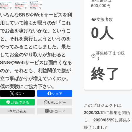
600,000円
まちづくり・地域活性化
いろんなSNSやWebサービスを利
支援者数
用していて誰もが思うのが「これ
0
人
CAMPFIRE for Social Good
CAMPFIRE Creation
でお金を稼げないかな」というこ
CAMPFIREふるさと納税
machi-ya
コミュニティ
と。それを実行しようというのを
やってみることにしました。果た
募集終了まで残
してお金のやり取りが加わると
り
SNSやWebサービスは面白くなる
終了
のか、それとも、利益関係で腹が
立つ事ばかりが増えていくのか。
僕の実験にご協力下さい。
ポスト
シェア
LINEで送る
URLコピー
このプロジェクトは、
埋め込み
QRコード
2020/03/31
に募集を開始
し、
2020/05/29
に募集を
終了しました