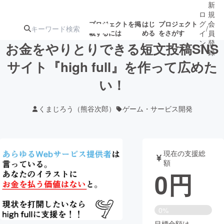
新
ロ
規
グ
会
プロジェクトを掲
はじ
プロジェクト
/
載するには
める
をさがす
イ
員
ン
登
お金をやりとりできる短文投稿SNS
録
サイト『high full』を作って広めた
い！
人気のプロ
注目のリ
注目の新着プロ
募集終了が近いプ
もうすぐ公開
ジェクト
ターン
ジェクト
ロジェクト
されます
くまじろう（熊谷次郎）
ゲーム・サービス開発
アート・写真
音楽
現在の支援総
テクノロジー・ガジェット
ゲーム・サ
額
0
円
映像・映画
書籍・雑誌
0%
ビジネス・起業
チャレンジ
目標金額は