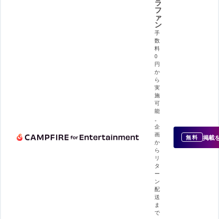
ラ
フ
ァ
ン
手
数
料
0
円
か
ら
実
施
可
能
。
企
画
掲載
無料
か
ら
リ
タ
ー
ン
配
送
ま
で