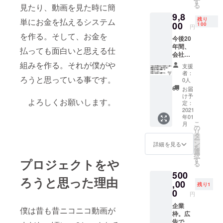
す
毎年権
る
見たり、動画を見た時に簡
ル×400
利を配
9,8
ピクセ
布する
残り
単にお金を払えるシステム
ルで
00
100
予定で
円
す。 修
す）
を作る。そして、お金を
今後20
正要求
年間、
は一回
払っても面白いと思える仕
会社が
まで有
続く限
効で
組みを作る。それが僕がや
支援
りこの
す。 ※
者：
ろうと思っている事です。
プロ
備考欄
0人
ジェク
にアイ
お届
ト及び
コンの
け予
よろしくお願いします。
僕、熊
元にな
定：
谷次郎
2021
る画像
年01
と僕が
（サイ
こ
月
作る会
ズ自
の
リ
社がど
由、容
タ
ー
うなっ
量は
ン
詳細を見る
を
ている
10Mま
選
択
かを毎
で）を
す
プロジェクトをや
る
年年賀
添付し
500
状で報
て下さ
ろうと思った理由
告しま
,00
い。
残り1
す。
0
円
（※お届
け予定
企業
僕は昔も昔ニコニコ動画が
日は
枠。広
2021年
告で