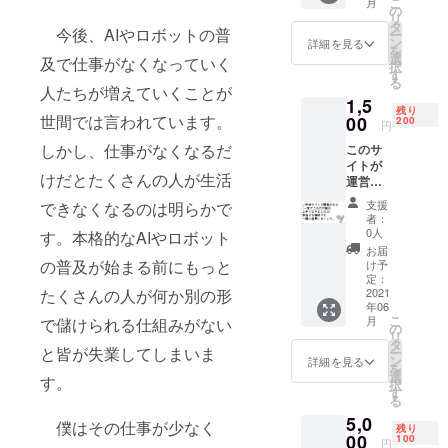
こ
ていく予
月
の
リ
タ
今後、AIやロボットの普
ー
ン
詳細を見る
を
選
及で仕事がなくなっていく
択
す
る
人たちが増えていくことが
1,5
残り
世間では言われています。
00
200
円
しかし、仕事がなくなるだ
このサ
イトが
けだとたくさんの人が生活
運営さ
れ始め
支援
できなくなるのは明らかで
てから
者：
一年後
0人
す。本格的なAIやロボット
（2021
お届
年6月予
の普及が始まる前にもっと
け予
定）、
定：
たくさんの人が何か別の形
「ユー
2021
年06
ザーは
こ
月
で儲けられる仕組みがない
一年で
の
リ
どれだ
タ
と皆が失業してしまいま
ー
け成長
ン
詳細を見る
を
した」
選
す。
択
とい
す
る
う、開
5,0
始当初
僕はその仕事が少なく
残り
の絵と
00
100
円