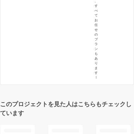
、
す
べ
て
お
任
せ
の
プ
ラ
ン
も
あ
り
ま
す
！
このプロジェクトを見た人はこちらもチェックし
ています