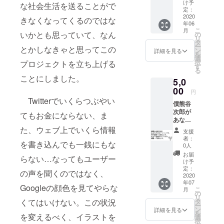
を前面
り、そ
が、万
け予
な社会生活を送ることがで
に印刷
れを5年
定：
一サー
したも
2020
間毎年
ビスが
きなくなってくるのではな
年06
ので
開催す
一年持
こ
月
す）
いかとも思っていて、なん
る予定
の
たな
リ
（サイ
なので
タ
かった
ー
とかしなきゃと思ってこの
ズはS、
それに
ン
場合は
詳細を見る
を
M、L、
ユー
選
同等の
択
プロジェクトを立ち上げる
LLの四
ザー様
す
金額を
る
つで
が毎回
パトロ
ことにしました。
5,0
す） ※
参加す
ン様に
備考欄
00
る権利
返金し
円
に希望
（※お届
ます。
Twitterでいくらつぶやい
僕熊谷
するサ
け予定
次郎が
イズを
日は
てもお金にならない、ま
あなた
添えて
2021年
のアイ
た、ウェブ上でいくら情報
下さ
6月と
支援
コンを
い。
なって
者：
を書き込んでも一銭にもな
作りま
ます
0人
す。ど
が、
お届
らない…なってもユーザー
んな媒
2022年
け予
体で利
定：
6月、
の声を聞くのではなく、
用して
2020
2023年
年07
もOKで
6月、
Googleの顔色を見てやらな
こ
月
す。 ア
の
2024年
リ
イコン
くてはいけない。この状況
タ
6月、
ー
の大き
ン
2025年
詳細を見る
を
を変えるべく、イラストを
さは400
選
6月まで
択
ピクセ