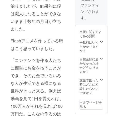
月で
ファンディ
治りましたが、結果的に僕
す）。
ングされま
は職人になることができな
す。
いまま十数年の月日が立ち
ました。
支援に関するよ
くある質問
Flashアニメを作っている時
手数料はいく
らかかります
はこう思っていました。
か？
目標金額に届
「コンテンツを作る人たち
かなかった場
に簡単にお金を払うことが
合どうなりま
すか？
でき、そのお金でいろいろ
支援で困った
な人が生活できる様になる
時はどこに相
談したらいい
世界がきっと来る。例えば
ですか？
動画を見て1円を貰えれば、
ヘルプページを
100万人がそれを見れば100
見る
万円だ。こんなの作るのは