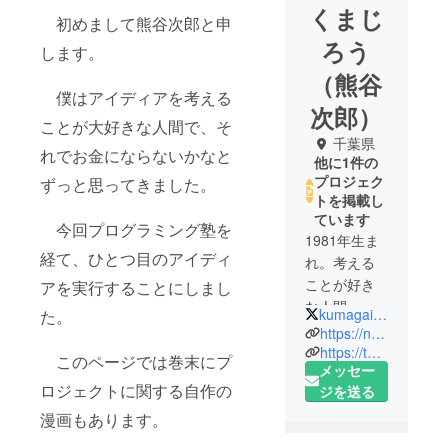
くまじ
初めまして熊谷次郎と申
ろう
します。
（熊谷
僕はアイディアを考える
次郎）
ことが大好きな人間で、そ
千葉県
れでお金にならないかなと
他に1件の
プロジェク
ずっと思ってきました。
トを掲載し
ています
今回プログラミング塾を
1981年生ま
経て、ひとつ目のアイディ
れ。考える
ことが好き
アを実行することにしまし
な人間。
kumagaijirou
た。
昔、人から
https://note.com/kumagaijirou
心を読まれ
https://twitter.com/kumagaijirou
このページでは巻末にプ
メッセー
る生活を送
ロジェクトに関する自作の
ジを送る
り人が嫌い
になって高
漫画もあります。
校中退。し