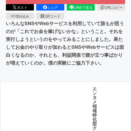
ポスト
シェア
LINEで送る
URLコピー
埋め込み
QRコード
いろんなSNSやWebサービスを利用していて誰もが思う
のが「これでお金を稼げないかな」ということ。それを
実行しようというのをやってみることにしました。果た
してお金のやり取りが加わるとSNSやWebサービスは面
白くなるのか、それとも、利益関係で腹が立つ事ばかり
が増えていくのか。僕の実験にご協力下さい。
エ
ン
タ
メ
領
域
特
化
型
ク