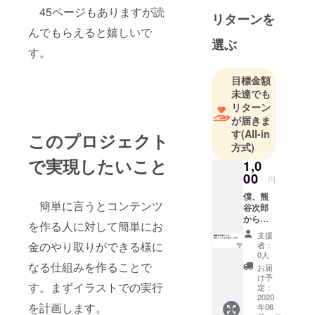
かし、その
45ページもありますが読
リターンを
後、ひょん
んでもらえると嬉しいで
なことから
選ぶ
す。
サトラレの
天才なんだ
目標金額
と思いこむ
未達でも
ようになっ
リターン
たら、意外
が届きま
といろんな
す
(All-in
このプロジェクト
方式)
アイディア
で実現したいこと
が浮かんだ
1,0
00
ので、思い
円
込みって意
僕、熊
簡単に言うとコンテンツ
谷次郎
外に大事だ
からの
を作る人に対して簡単にお
と認識。ク
お礼
支援
ラファンで
メール
金のやり取りができる様に
者：
そのアイ
0人
なる仕組みを作ることで
お届
ディアの
け予
す。まずイラストでの実行
数々を形に
定：
2020
して公開し
を計画します。
年06