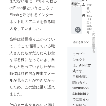
まだない頃に、2ちゃんねる
1月と
す。サ
支援
なって
イトが
のFlash板というところで
者：
ます
始まっ
0人
Flashと呼ばれるインター
が、
た際、
お届
2021年
通常の
け予
ネット用のアニメを作る職
から
投稿は5
定：
2040年
分後に
2020
人をしていました。
年06
まで毎
投稿内
こ
月
年元旦
容が消
の
リ
に年賀
えるの
タ
当時は結構盛り上がってい
ー
状もし
ですが
ン
詳細を見る
を
くは寒
（いい
て、そこで活躍している職
選
択
中見舞
ねをす
す
る
人さんたちがだんだんお金
いを送
ると永
このプロ
る予定
久に見
を得る様になっていき、自
ジェクト
です）
れるよ
うにな
は、
All-In方
分もと思っていましたが当
りま
式
です。
す）、
時僕は精神的な理由でメー
消えた
目標金額に
後に御
ルが見ることができなかっ
関わらず、
社の広
たため、この波に乗り遅れ
告（画
2020/05/29
像）が
ました。
23:59:59
ま
添付さ
れます
でに集まっ
（期間
そのメールを見れない病は
た金額が
は三か