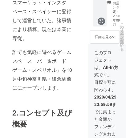
ｘ3枚。
スマーケット・インスタ
お届
1日利用
け予
ベース・スペイシーに登録
権ｘ10
定：
枚。
2020
して運営していた。諸事情
年09
こ
月
の
により精算。現在は本業に
リ
タ
ー
ン
詳細を見る
専従。
を
選
択
す
る
誰でも気軽に遊べるゲーム
このプロ
ジェクト
スペース「バー＆ボード
は、
All-In方
ゲーム・スペリオル」を10
式
です。
月中旬神奈川県・鎌倉駅前
目標金額に
ににオープンします。
関わらず、
2020/04/29
23:59:59
ま
2.コンセプト及び
でに集まっ
た金額が
概要
ファンディ
ングされま