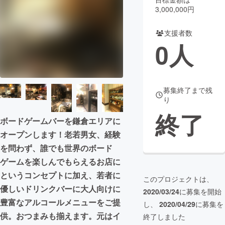
3,000,000円
まちづくり・地域活性化
支援者数
0
人
CAMPFIRE for Social Good
CAMPFIRE Creation
CAMPFIREふるさと納税
machi-ya
コミュニティ
募集終了まで残
り
終了
ボードゲームバーを鎌倉エリアに
オープンします！老若男女、経験
を問わず、誰でも世界のボード
ゲームを楽しんでもらえるお店に
というコンセプトに加え、若者に
このプロジェクトは、
優しいドリンクバーに大人向けに
2020/03/24
に募集を開始
豊富なアルコールメニューをご提
し、
2020/04/29
に募集を
供。おつまみも揃えます。元はイ
終了しました