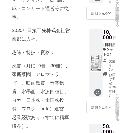
こ
月
の
リ
成・コンサート運営等に従
タ
ー
ン
詳細を見る
を
事。
選
択
す
る
2020年日振工発株式会社営
10,
000
円
業部に入社。
1日利用
チケッ
趣味・特技・資格：
トｘ1
支援
読書（月に10冊～30冊）、
者：
0人
家庭菜園、アロマテラ
お届
け予
ピー、映画鑑賞、音楽鑑
定：
2020
賞、水墨画、水泳四種目、
年09
こ
月
の
ヨガ、日本株・米国株投
リ
タ
ー
ン
詳細を見る
資、ブログ（note）運営、
を
選
択
起業経験あり（すでに精算
す
る
50,
済み）。
000
円