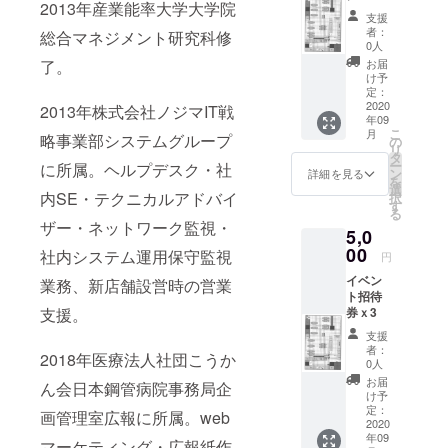
2013年産業能率大学大学院
支援
者：
総合マネジメント研究科修
0人
お届
了。
け予
定：
2020
2013年株式会社ノジマIT戦
年09
こ
月
略事業部システムグループ
の
リ
タ
ー
に所属。ヘルプデスク・社
ン
詳細を見る
を
選
内SE・テクニカルアドバイ
択
す
る
ザー・ネットワーク監視・
5,0
00
社内システム運用保守監視
円
イベン
業務、新店舗設営時の営業
ト招待
券ｘ3
支援。
支援
者：
2018年医療法人社団こうか
0人
お届
ん会日本鋼管病院事務局企
け予
定：
画管理室広報に所属。web
2020
年09
マーケティング・広報紙作