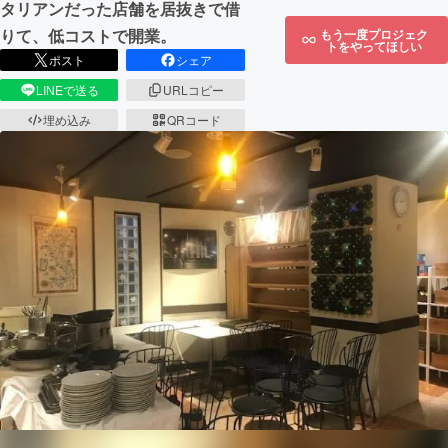
タリアンだった店舗を居抜きで借
りて、低コストで開業。
もう一度プロジェク
トをやってほしい
ポスト
シェア
LINEで送る
URLコピー
埋め込み
QRコード