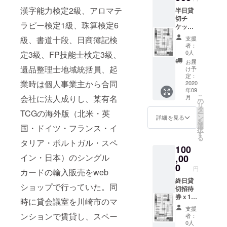
漢字能力検定2級、アロマテ
半日貸
切チ
ラピー検定1級、珠算検定6
ケット
ｘ１
支援
級、書道十段、日商簿記検
枚、 一
者：
日利用
0人
定3級、FP技能士検定3級、
権ｘ5
お届
遺品整理士地域統括員、起
け予
定：
業時は個人事業主から合同
2020
年09
こ
月
会社に法人成りし、某有名
の
リ
タ
TCGの海外版（北米・英
ー
ン
詳細を見る
を
選
国・ドイツ・フランス・イ
択
す
る
タリア・ポルトガル・スペ
100
イン・日本）のシングル
,00
0
円
カードの輸入販売をweb
終日貸
ショップで行っていた。同
切招待
券ｘ1
時に貸会議室を川崎市のマ
枚。 半
支援
日貸切
ンションで賃貸し、スペー
者：
招待券
0人