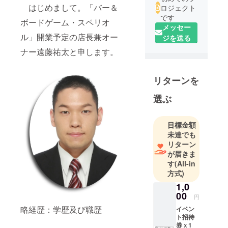
はじめまして。「バー＆
ロジェクト
です
ボードゲーム・スペリオ
メッセー
ル」開業予定の店長兼オー
ジを送る
ナー遠藤祐太と申します。
リターンを
選ぶ
目標金額
未達でも
リターン
が届きま
す
(All-in
方式)
1,0
00
円
略経歴：学歴及び職歴
イベン
ト招待
券ｘ1