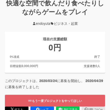
快適な空間で飲んだり食べたりし
ながらゲームをプレイ
endoyuta
ビジネス・起業
現在の支援総額
0
円
終了
0
%達成
目標金額
3,000,000
円
支援者数
0
人
このプロジェクトは、
2020/03/24
に募集を開始し、
2020/04/29
に募集を終了しました
もう一度プロジェクトをやってほしい
ポスト
シェア
LINEで送る
URLコピー