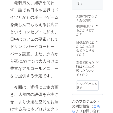
老若男女、経験を問わ
す。
ず、誰でも日本や世界（ド
支援に関するよ
イツとか）のボードゲーム
くある質問
を楽しんでもらえるお店に
手数料はいく
らかかります
というコンセプトに加え、
か？
日中はカフェの要素として
目標金額に届
ドリンクバーやコーヒー
かなかった場
合どうなりま
バーを設置。また、夕方か
すか？
ら夜にかけては大人向けに
支援で困った
時はどこに相
豊富なアルコールメニュー
談したらいい
ですか？
をご提供する予定です。
ヘルプページを
今回は、皆様にご協力頂
見る
き、店舗内の設備を充実さ
このプロジェクト
せ、より快適な空間をお届
の問題報告は
こち
けする為に本プロジェクト
ら
よりお問い合わ