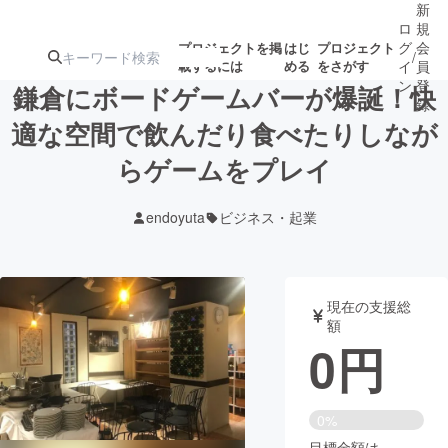
新
ロ
規
グ
会
プロジェクトを掲
はじ
プロジェクト
/
載するには
める
をさがす
イ
員
ン
登
鎌倉にボードゲームバーが爆誕！快
録
適な空間で飲んだり食べたりしなが
らゲームをプレイ
人気のプロ
注目のリ
注目の新着プロ
募集終了が近いプ
もうすぐ公開
ジェクト
ターン
ジェクト
ロジェクト
されます
endoyuta
ビジネス・起業
アート・写真
音楽
現在の支援総
テクノロジー・ガジェット
ゲーム・サ
額
0
円
映像・映画
書籍・雑誌
0%
ビジネス・起業
チャレンジ
目標金額は