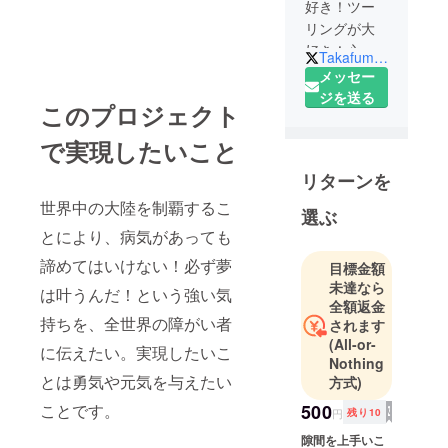
好き！ツー
リングが大
好き！心と
TakafumiYBR125
身体に障害
メッセー
を持ってい
ジを送る
このプロジェクト
ますが、諦
めなければ
で実現したいこと
夢は叶う！
リターンを
との思いを
実現するた
世界中の大陸を制覇するこ
選ぶ
めに奮闘
とにより、病気があっても
中。
諦めてはいけない！必ず夢
目標金額
未達なら
は叶うんだ！という強い気
全額返金
持ちを、全世界の障がい者
されます
(All-or-
に伝えたい。実現したいこ
Nothing
とは勇気や元気を与えたい
方式)
ことです。
500
円
残り10
隙間を上手いこ