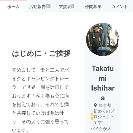
活動報告
支援者
仲間募集
コメント
ホーム
21
1
はじめに・ご挨拶
Takafu
初めまして。妻と二人でバ
mi
イクとキャンピングトレー
Ishihar
ラーで世界一周を計画して
おります！私も妻も心に病
a
を抱えており、それでも病
東京都
初めてのプ
と共存していけば夢は叶
ロジェクト
う！そのように強く思って
です
バイクが大
います。