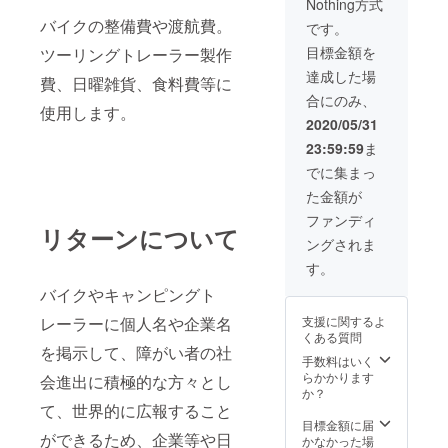
Nothing方式
バイクの整備費や渡航費。
です。
目標金額を
ツーリングトレーラー製作
達成した場
費、日曜雑貨、食料費等に
合にのみ、
使用します。
2020/05/31
23:59:59
ま
でに集まっ
た金額が
ファンディ
リターンについて
ングされま
す。
バイクやキャンピングト
レーラーに個人名や企業名
支援に関するよ
くある質問
を掲示して、障がい者の社
手数料はいく
らかかります
会進出に積極的な方々とし
か？
て、世界的に広報すること
目標金額に届
ができるため、企業等や日
かなかった場