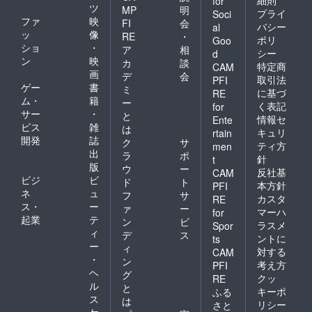
for
ツ
MP
明
プライ
Soci
ファ
映
FI
会
バシー
al
ッ
像
RE
・
ポリ
Goo
ショ
・
ア
相
シー
d
ン
映
カ
談
特定商
CAM
画
デ
会
取引法
PFI
ゲー
書
ミ
に基づ
RE
ム・
籍
ー
く表記
for
サー
・
と
情報セ
Ente
ビス
雑
は
キュリ
rtain
開発
誌
ク
サ
ティ方
men
出
ラ
ポ
針
t
版
ウ
ー
反社基
CAM
ビジ
ビ
ド
ト
本方針
PFI
ネ
ュ
フ
サ
カスタ
RE
ス・
ー
ァ
ー
マーハ
for
起業
テ
ン
ビ
ラスメ
Spor
ィ
デ
ス
ントに
ts
ー
ィ
対する
CAM
・
ン
考え方
PFI
ヘ
グ
クッ
RE
ル
と
キーポ
ふる
ス
は
リシー
さと
ケ