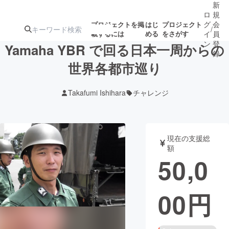
新
ロ
規
グ
会
プロジェクトを掲
はじ
プロジェクト
/
載するには
める
をさがす
イ
員
ン
登
Yamaha YBR で回る日本一周からの
録
世界各都市巡り
人気のプロ
注目のリ
注目の新着プロ
募集終了が近いプ
もうすぐ公開
Takafumi Ishihara
チャレンジ
ジェクト
ターン
ジェクト
ロジェクト
されます
アート・写真
音楽
現在の支援総
額
50,0
テクノロジー・ガジェット
ゲーム・サ
00
円
映像・映画
書籍・雑誌
ビジネス・起業
チャレンジ