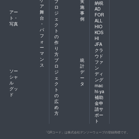
プ
実
納税
ア
ロ
施
AD
アー
舞
ジ
事
FOR
ト・
台
ェ
例
ALL
写真
・
ク
HIO
パ
ト
KOS
フ
の
HI
ォ
作
JFA
ー
り
クラ
マ
方
ウド
ン
プ
統
ファ
ス
ロ
計
ン
ソー
ジ
デ
ディ
シャ
ェ
ー
ング
ル
ク
タ
mac
グッ
ト
hi-ya
ド
の
補助
広
金申
め
請サ
方
ポー
ト
「QRコード」は株式会社デンソーウェーブの登録商標です。