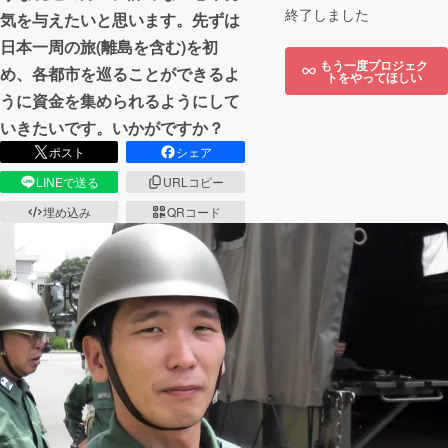
終了しました
気を与えたいと思います。先ずは
日本一周の旅(離島を含む)を初
もう一度プロジェク
め、各都市を巡ることができるよ
トをやってほしい
うに資金を集められるようにして
いきたいです。いかがですか？
ポスト
シェア
LINEで送る
URLコピー
埋め込み
QRコード