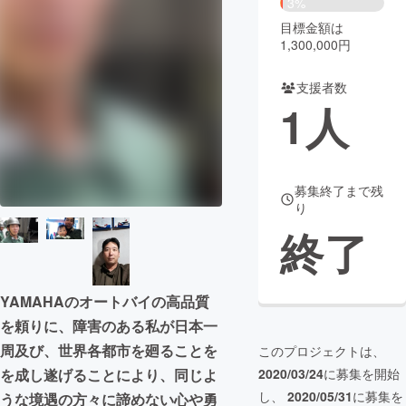
3%
目標金額は
まちづくり・地域活性化
1,300,000円
支援者数
CAMPFIRE for Social Good
CAMPFIRE Creation
1
人
CAMPFIREふるさと納税
machi-ya
コミュニティ
募集終了まで残
り
終了
YAMAHAのオートバイの高品質
を頼りに、障害のある私が日本一
周及び、世界各都市を廻ることを
このプロジェクトは、
を成し遂げることにより、同じよ
2020/03/24
に募集を開始
し、
2020/05/31
に募集を
うな境遇の方々に諦めない心や勇