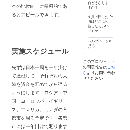
合どうなりま
本の地位向上に積極的であ
すか？
るとアピールできます。
支援で困った
時はどこに相
談したらいい
ですか？
ヘルプページを
見る
実施スケジュール
このプロジェクト
先ずは日本一周を一年掛け
の問題報告は
こち
ら
よりお問い合わ
て達成して、それぞれの大
せください
陸を資金を貯めてから廻る
ようにします。ロシア、中
国、ヨーロッパ、イギリ
ス、アメリカ、カナダの各
都市を周る予定です。各都
市には一年掛けて廻ります