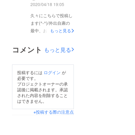
間まで後少し。それで
2020/04/18 19:05
いきます。バイクのカ
も諦めません！倒れる
スタマイズは、完成し
久々にこちらで投稿し
なら前に倒れたい。給
ています。180ccにし
ます(^-^)/外出自粛の
付金の一部使っても、
て重量級のバイクに仕
最中、お家で出来るこ
もっと見る
足りないけれど、戦い
上がりました。ブルー
とといえば、色々とあ
に破れた訳ではないの
が基調のYBR125で
ると思います。その中
コメント
です。バイク用の
もっと見る
す。カッコ良いし、
でも、普段お世話に
チェーンも購入する予
カーゴスペースも最大
なっている、バイクの
定です。とても真剣で
級です。見かけたら、
メンテナンスをするの
す。冬に宗谷岬までい
投稿するには
ログイン
が
やえ～してください
も良いですよね！今し
必要です。
きたいですし、湯沢ま
ね。ありがとう。諦め
か出来ない、大掛かり
プロジェクトオーナーの承
でならチェーン巻いて
ないよ。
認後に掲載されます。承認
なメンテも、今ならで
走りました。皆さんの
された内容を削除すること
きる！ピンチをチャン
はできません。
一万円が、血となり肉
スに変えて、前向きに
となり、武器となりま
※投稿する際の注意点
捉えていきたいですね
す。何回でも戦いた
(^-^)/皆さんで頑張っ
い。障がい者の気持ち
て、この難局を乗り越
を体現したい。その偽