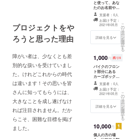
と使って、あな
たのお名前や
ニックネームを
支援者：0人
ステッカーで
お届け予定：
貼っていきます
こ
プロジェクトをや
2021年05月
の
よー。一緒に頑
リ
タ
張りましょう
ー
ろうと思った理由
ン
ね！
詳細を見る
を
選
択
す
る
障がい者は、少なくとも差
1,000
円
残り5
別的な扱いを受けていまし
バイクのフロン
ト部分にある
た。けれどこれからの時代
カーゴボックス
に、あなたのお
は違います！その思いを皆
支援者：0人
名前やニック
お届け予定：
さんに知ってもらうには、
ネームを貼っ
こ
2021年05月
の
ちゃいます！一
リ
大きなことを成し遂げなけ
タ
人でも多くの方
ー
ン
に参加してもら
詳細を見る
を
れば注目されません。だか
選
いたいのです。
択
す
みんなで盛り上
らこそ、困難な目標を掲げ
る
げましょう！
10,000
円
ました。
個人の方の場