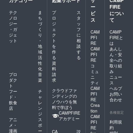
カテゴリー
起案サポート
サ
CAMP
ー
FIRE
テク
ま
プ
ス
ビ
につい
ノロ
ち
ロ
タ
ス
て
ジー
づ
ジ
ッ
・ガ
く
ェ
フ
CAM
CAMP
ジェ
り
ク
に
PFI
FIREと
ット
・
ト
相
RE
は
地
を
談
CAM
あんし
域
作
す
PFI
ん・安
活
る
る
RE
全への
性
資
コ
取り組
化
料
ミュ
み
プロ
音
請
ニ
ニュー
ダク
楽
求
ティ
ス
ト
CAM
ヘルプ
クラウドファ
フー
チ
PFI
お問い
ンディングの
ド・
ャ
RE
合わせ
ノウハウを無
飲食
レ
Crea
料で学ぼう
店
ン
tion
各種規定
CAMPFIRE
ジ
CAM
アカデミー
アニ
ス
利用規
PFI
メ・
ポ
約
RE
漫画
ー
CA
説
細則