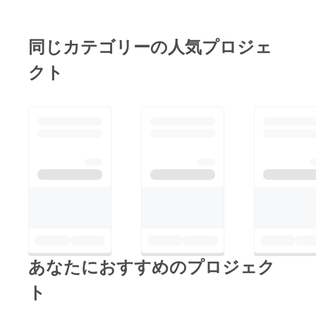
えましょうね。
りはありません。貴方
の思いを無駄にしたく
同じカテゴリーの人気プロジェ
ない。見せてほしい。
貴方の力を！男気を！
クト
俺も頑張るから、みん
なも逆行を打破しよ
う。
あなたにおすすめのプロジェク
ト