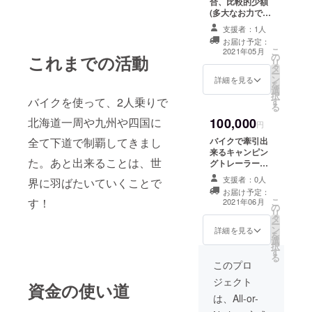
合、比較的少額
(多大なお力で
す)から、個人名
支援者：1人
やニックネーム
お届け予定：
など、ステッ
こ
2021年05月
の
これまでの活動
カーをしっかり
リ
タ
と貼っていきま
ー
ン
す。少しでも多
詳細を見る
を
選
くの方に、ご賛
択
バイクを使って、2人乗りで
す
同頂きたい気持
る
ちから思い立ち
北海道一周や九州や四国に
100,000
ました。金額の
円
大小によって多
全て下道で制覇してきまし
バイクで牽引出
少はステッカー
来るキャンピン
の大きさが変わ
た。あと出来ることは、世
グトレーラー
りますが、素敵
に、各企業や個
なお気持ちを表
支援者：0人
界に羽ばたいていくことで
人指定の、企業
す証としていか
お届け予定：
名やロゴのス
す！
こ
がですか？
2021年06月
の
テッカーを貼っ
リ
タ
て、障がい者を
ー
ン
積極的に支援す
詳細を見る
を
選
る企業として、
択
す
各都市でアピー
る
ルします。
このプロ
ジェクト
資金の使い道
は、All-or-