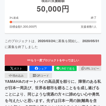
現在の支援総額
50,000
円
終了
3
%達成
目標金額
1,300,000
円
支援者数
1
人
このプロジェクトは、
2020/03/24
に募集を開始し、
2020/05/31
に募集を終了しました
もう一度プロジェクトをやってほしい
ポスト
シェア
LINEで送る
URLコピー
埋め込み
QRコード
YAMAHAのオートバイの高品質を頼りに、障害のある私
が日本一周及び、世界各都市を廻ることをを成し遂げる
ことにより、同じような境遇の方々に諦めない心や勇気
を与えたいと思います。先ずは日本一周の旅(離島を含