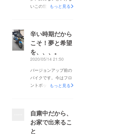
いこの世の中。悲しい
もっと見る
し、障がい者の未来を
明るい世界にするため
に、ツーリングして、
辛い時期だから
障がい者の地位向上、
こそ！夢と希望
認知度の向上、チャレ
を、、、。
ンジを通じて、みんな
も元気になってほしく
2020/05/14 21:50
て、プロジェクトを始
バージョンアップ前の
めました。でも、たと
バイクです。今はフロ
え妻と二人だけであっ
ントボックス、サイド
もっと見る
ても、少しずつ目標に
ボックス、リアトラン
向けて、ツーリングを
ク等備えています。北
続けていきます。支援
海道や九州、四国など
していただいた方に、
自粛中だから、
共に走った相棒です。
心より感謝申し上げま
お家で出来るこ
余りにもタイミングが
す。貴方の気持ちを胸
と
悪すぎました。制限時
に、前を向いて歩んで