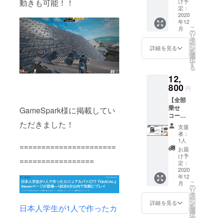
述して
動きも可能！！
で支援
け予
□支援時
くださ
定：
者限定
に備考
2020
い。 備
の役職
年12
欄があ
考欄に
を付与
こ
月
ります
記載が
の
しま
リ
ので希
ない場
タ
す。 付
ー
望のサ
合、掲
ン
与を希
詳細を見る
を
イズを
載しか
選
望する
択
そちら
ねます
す
方は備
る
に明記
のでご
考欄に
12,
くださ
了承く
ユー
い。 S
800
ださ
ザー名
円
サイ
い。
と番号
【全部
ズ 身
※Discor
を記入
乗せ
丈67 身
GameSpark様に掲載してい
dサー
してく
コー
幅47 肩
バーに
ださ
ただきました！
ス】
幅44 袖
ついて
い。
支援
ベータ
丈20 M
Discord
例
者：
先行プ
サイ
サー
1人
sakast
======================
レイ権
ズ 身
バー内
udio#54
お届
ゲーム
丈70 身
で支援
け予
05
=================
完成品
幅50 肩
定：
者限定
オリジ
2020
幅47 袖
の役職
年12
ナルT
丈20 L
を付与
こ
月
シャツ
サイ
の
しま
リ
□支援時
ズ 身
タ
す。 付
ー
に備考
丈75 身
ン
与を希
詳細を見る
を
日本人学生が1人で作ったカ
欄があ
幅56 肩
選
望する
択
ります
幅52 袖