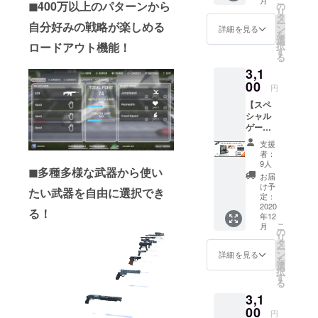
こ
ム完成
◼︎400万以上のパターンから
載しか
の
と番号
リ
品 クレ
ねます
タ
を記入
ー
自分好みの戦略が楽しめる
ジット
のでご
ン
してく
詳細を見る
を
にお名
了承く
選
ださ
ロードアウト機能！
択
前を掲
ださ
す
い。
る
載 スマ
い。
例
3,1
ホ、PC
※Discor
sakast
用壁紙
00
dサー
udio#54
円
※備考欄
バーに
05
【スペ
につい
ついて
シャル
て クレ
Discord
ゲーム
ジット
サー
コー
に掲載
バー内
支援
ス】+α
する名
で支援
者：
その2
前を記
者限定
9人
◼︎多種多様な武器から使い
ステッ
述して
の役職
お届
カー
くださ
を付与
け予
たい武器を自由に選択でき
ベータ
い。 備
定：
しま
先行プ
2020
考欄に
す。 付
る！
年12
レイ権
記載が
与を希
こ
月
ゲーム
ない場
の
望する
リ
完成品
合、掲
タ
方は備
ー
クレ
載しか
ン
考欄に
詳細を見る
を
ジット
ねます
選
ユー
択
にお名
のでご
す
ザー名
る
前を掲
了承く
と番号
3,1
載 スマ
ださ
を記入
ホ、PC
00
い。
してく
円