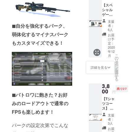
用壁紙
※Discor
ださ
【スペ
※備考欄
dサー
い。
シャル
につい
バーに
例
ゲーム
て クレ
ついて
sakast
コー
ジット
Discord
udio#54
支援
ス】+α
に掲載
◼︎自分を強化するパーク、
サー
05
者：
その3
する名
バー内
6人
クリア
弱体化するマイナスパーク
前を記
で支援
お届
ファイ
述して
者限定
け予
もカスタマイズできる！
ル ベー
くださ
定：
の役職
タ先行
2020
い。 備
を付与
年12
プレイ
考欄に
しま
こ
月
権 ゲー
記載が
の
す。 付
リ
ム完成
ない場
タ
与を希
ー
品 クレ
合、掲
ン
望する
詳細を見る
を
ジット
載しか
選
方は備
択
にお名
ねます
す
考欄に
る
前を掲
のでご
ユー
3,8
載 スマ
了承く
ザー名
残り27
ホ、PC
00
ださ
と番号
円
◼︎バトロワに飽きた？お好
用壁紙
い。
を記入
【Tシャ
※備考欄
※Discor
してく
みのロードアウトで通常の
ツコー
につい
dサー
ださ
ス】 オ
て クレ
バーに
い。
FPSも楽しめます！
リジナ
ジット
ついて
例
支援
ルTシャ
に掲載
Discord
sakast
者：
ツをお
する名
サー
3人
udio#54
パークの設定次第でこんな
送りし
前を記
バー内
05
お届
ます。