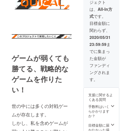
ジェクト
ついて
さい。
後、こ
ださ
ださ
クレ
※Discor
ちらか
い。
い。
は、
All-In方
ジット
dサー
らメー
例
例
式
です。
に掲載
バーに
ルを送
sakast
sakast
する名
ついて
り致し
udio#54
udio#54
目標金額に
前を記
Discord
ます。
05
05
関わらず、
述して
サー
その
くださ
バー内
後、
2020/05/31
い。 備
で支援
データ
23:59:59
ま
考欄に
者限定
をお送
記載が
の役職
りくだ
でに集まっ
ない場
を付与
さい。
ゲームが弱くても
た金額が
合、掲
しま
※Discor
載しか
す。 付
dサー
ファンディ
勝てる、戦略的な
ねます
与を希
バーに
ングされま
のでご
望する
ついて
ゲームを作りた
了承く
方は備
Discord
す。
ださ
考欄に
サー
い。 ※
ユー
バー内
い！
ゲーム
ザー名
で支援
支援に関するよ
出演に
と番号
者限定
くある質問
ついて
を記入
の役職
世の中には多くの対戦ゲー
クラウ
してく
を付与
手数料はいく
ドファ
ださ
しま
らかかります
ムが存在します。
ンディ
い。
す。 付
か？
ング終
例
与を希
しかし、私を含めゲームが
了後、
sakast
望する
目標金額に届
こちら
udio#54
方は備
かなかった場