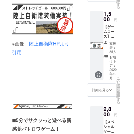
択
する名
す
る
前を記
1,5
述して
くださ
00
円
い。 備
【ゲー
考欄に
ムコー
記載が
ス】
ない場
ゲーム
合、掲
※画像
陸上自衛隊HPより
支援
完成品
載しか
者：
クレ
ねます
引用
35人
ジット
のでご
お届
にお名
了承く
け予
前を掲
ださ
定：
載 スマ
2020
い。
年12
ホ、PC
※Discor
こ
月
用壁紙
dサー
の
リ
※備考欄
バーに
タ
ー
につい
ついて
ン
詳細を見る
を
て クレ
Discord
選
択
ジット
サー
す
る
に掲載
バー内
2,8
する名
で支援
前を記
00
者限定
円
述して
の役職
◼︎5分でサクッっと遊べる新
【スペ
くださ
を付与
シャル
い。 備
しま
感覚バトロワゲーム！
ゲーム
考欄に
す。 付