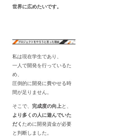
ユー
世界に広めたいです。
ザー名
と番号
を記入
してく
ださ
い。
例
sakast
udio#54
05
私は現在学生であり、
一人で開発を行っているた
め、
圧倒的に開発に費やせる時
間が足りません。
そこで、
完成度の向上
と、
より多くの人に遊んでいた
だく
ために開発資金が必要
と判断しました。