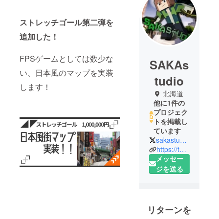
ストレッチゴール第二弾を
追加した！
FPSゲームとしては数少な
SAKAs
い、日本風のマップを実装
tudio
します！
北海道
他に1件の
プロジェク
トを掲載し
ています
sakastudio_
https://twitter.com/sakastudio_
メッセー
ジを送る
リターンを