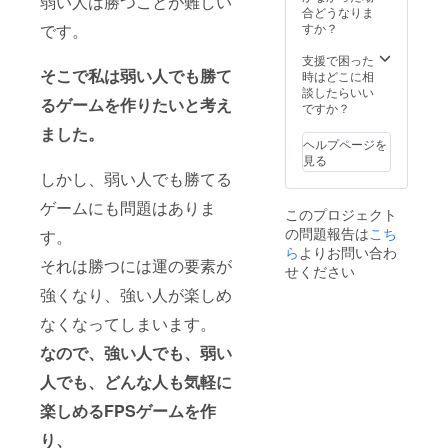
弱い人は勝つことが難しい
から
05
考欄に
合どうなりま
メール
ユー
すか？
です。
を送り
ザー名
致しま
と番号
支援で困った
す。そ
を記入
そこで私は弱い人でも勝て
時はどこに相
の後、
してく
談したらいい
るゲームを作りたいと考え
画像
ださ
ですか？
データ
い。
ました。
をお送
例
ヘルプページを
りくだ
sakast
見る
さい。
udio#54
しかし、弱い人でも勝てる
※Discor
05
dサー
ゲームにも問題はありま
このプロジェクト
バーに
の問題報告は
こち
ついて
す。
Discord
ら
よりお問い合わ
それは勝つには運の要素が
サー
せください
バー内
強くなり、強い人が楽しめ
で支援
者限定
なくなってしまいます。
の役職
を付与
なので、強い人でも、弱い
しま
す。 付
人でも、どんな人も気軽に
与を希
楽しめるFPSゲームを作
望する
方は備
り、
考欄に