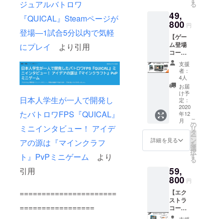
す
方は備
ジュアルバトロワ
る
ので希
丈20
考欄に
49,
望のサ
単
ユー
『QUICAL』Steamページが
イズを
800
位：cm
ザー名
円
そちら
※Discor
登場―1試合5分以内で気軽
と番号
【ゲー
に明記
dサー
を記入
ム登場
くださ
にプレイ
より引用
バーに
してく
コー
い。
ついて
ださ
ス】
Sサ
Discord
い。
支援
ゲーム
イズ
サー
例
者：
登場権
身丈67
バー内
4人
sakast
ベータ
身幅47
で支援
udio#54
お届
先行プ
肩幅44
者限定
け予
05
日本人学生が一人で開発し
レイ権
袖丈20
定：
の役職
ゲーム
2020
M
を付与
たバトロワFPS『QUICAL』
年12
完成品
サイ
しま
こ
月
クレ
ズ 身
の
す。 付
ミニインタビュー！ アイデ
リ
ジット
丈70 身
タ
与を希
ー
にお名
幅50 肩
ン
望する
詳細を見る
アの源は『マインクラフ
を
前を掲
幅47 袖
選
方は備
択
載 スマ
丈20
ト』PvPミニゲーム
より
す
考欄に
る
ホ、PC
Lサ
ユー
59,
引用
用壁紙
イズ
ザー名
※備考欄
800
身丈75
と番号
円
につい
身幅56
を記入
======================
【エク
て クレ
肩幅52
してく
ストラ
ジット
袖丈20
ださ
=================
コー
に掲載
単
い。
ス】
する名
位：cm
例
支援