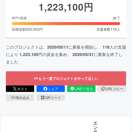
1,223,100
円
終了
407
%達成
目標金額
300,000
円
支援者数
118
人
このプロジェクトは、
2020/05/11
に募集を開始し、
118
人の支援
により
1,223,100
円の資金を集め、
2020/05/31
に募集を終了し
ました
もう一度プロジェクトをやってほしい
ポスト
シェア
LINEで送る
URLコピー
埋め込み
QRコード
エ
ン
タ