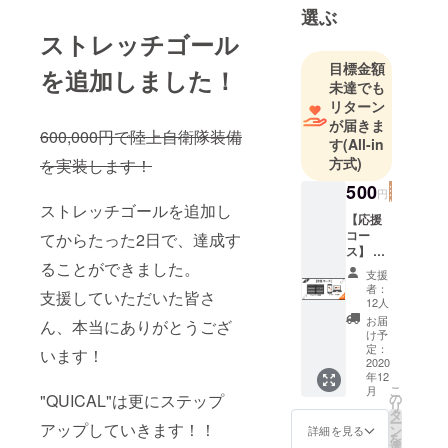
選ぶ
ストレッチゴール
目標金額
を追加しました！
未達でも
リターン
が届きま
600,000円で陸上自衛隊装備
す
(All-in
方式)
を実装します！
500
円
ストレッチゴールを追加し
【応援
コー
てからたった2日で、達成す
ス】 ク
ることができました。
レジッ
支援
トにお
者：
支援していただいた皆さ
名前を
12人
掲載 ス
お届
ん、本当にありがとうござ
マホ、
け予
PC用壁
定：
います！
紙 ※備
2020
年12
考欄に
こ
月
ついて
の
"QUICAL"は更にステップ
リ
クレ
タ
ー
ジット
アップしていきます！！
ン
詳細を見る
を
に掲載
選