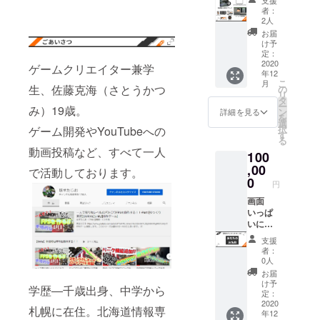
ゲーム
前を記
缶バッ
sakast
者：
登場権
述して
チ、ク
2人
udio#54
ベータ
くださ
リア
05
お届
先行プ
い。 備
ファイ
け予
レイ権
考欄に
定：
ル、ス
ゲーム
2020
記載が
テッ
ゲームクリエイター兼学
年12
完成品
ない場
カー ク
こ
月
オリジ
合、掲
生、佐藤克海（さとうかつ
の
レジッ
リ
ナルT
載しか
タ
トにお
ー
み）19歳。
シャツ
ねます
ン
名前を
詳細を見る
を
□支援
のでご
選
掲載 ス
択
ゲーム開発やYouTubeへの
時に備
了承く
す
マホ、
る
考欄が
ださ
PC用壁
動画投稿など、すべて一人
100
ありま
い。 ※
紙 ※備
すので
,00
ゲーム
考欄に
で活動しております。
希望の
登場に
0
ついて
円
サイズ
ついて
クレ
をそち
画面
クラウ
ジット
らに明
いっぱ
ドファ
に掲載
記くだ
いにあ
ンディ
する名
さい。
なたの
ング終
前を記
支援
Sサイ
名前を
了後、
述して
者：
ズ 身
掲載し
こちら
くださ
0人
丈67 身
ます！
から
い。 備
お届
幅47 肩
※備考欄
メール
考欄に
け予
学歴―千歳出身、中学から
幅44 袖
につい
を送り
定：
記載が
丈20
て クレ
2020
致しま
ない場
札幌に在住。北海道情報専
年12
Mサイ
ジット
す。そ
合、掲