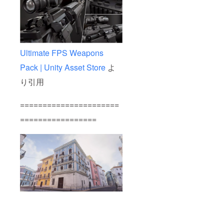
Ultimate FPS Weapons
Pack | Unity Asset Store
よ
り引用
======================
=================