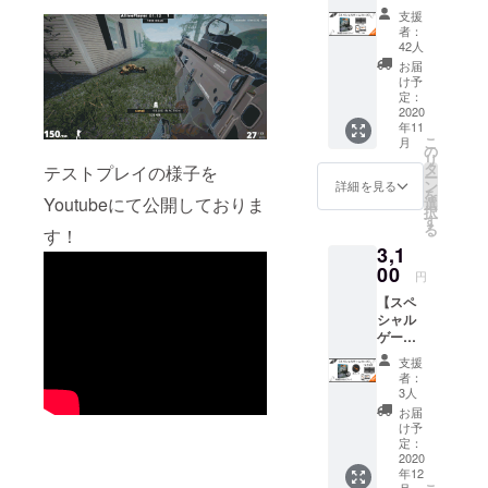
コー
記載が
与を希
支援
ス】
ない場
望する
者：
ベータ
合、掲
方は備
42人
先行プ
載しか
考欄に
お届
レイ権
ねます
ユー
け予
ゲーム
のでご
定：
ザー名
完成品
2020
了承く
と番号
年11
クレ
ださ
を記入
こ
月
ジット
い。
の
してく
リ
にお名
※Discor
タ
ださ
テストプレイの様子を
ー
前を掲
dサー
ン
い。
詳細を見る
を
載 スマ
Youtubeにて公開しておりま
バーに
選
例
択
ホ、PC
ついて
す
sakast
る
す！
用壁紙
Discord
udio#54
3,1
※備考欄
サー
05
につい
00
バー内
円
て クレ
で支援
【スペ
ジット
者限定
シャル
に掲載
の役職
ゲーム
する名
を付与
コー
前を記
しま
支援
ス】+α
述して
す。 付
者：
その1
くださ
与を希
3人
缶バッ
い。 備
望する
お届
チ ベー
考欄に
方は備
け予
タ先行
記載が
定：
考欄に
プレイ
2020
ない場
ユー
年12
権 ゲー
合、掲
ザー名
月