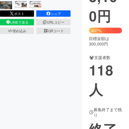
0
円
まちづくり・地域活性化
ポスト
シェア
LINEで送る
URLコピー
CAMPFIRE for Social Good
CAMPFIRE Creation
407%
埋め込み
QRコード
CAMPFIREふるさと納税
machi-ya
コミュニティ
目標金額は
300,000円
支援者数
118
人
募集終了まで残
り