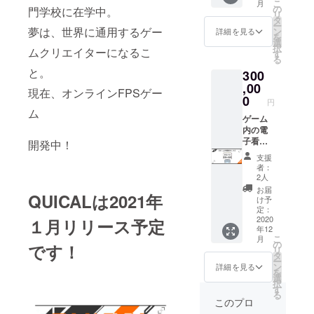
こ
月
ズ 身
に掲載
の後、
の
載しか
門学校に在学中。
リ
丈70 身
する名
画像
タ
ねます
ー
幅50 肩
前を記
データ
夢は、世界に通用するゲー
ン
のでご
詳細を見る
を
幅47 袖
述して
をお送
選
了承く
択
ムクリエイターになるこ
丈20
くださ
りくだ
す
ださ
る
Lサイ
い。画
さい。
い。
と。
300
ズ 身
像の場
※Discor
※Discor
丈75 身
合は、
,00
dサー
dサー
現在、オンラインFPSゲー
幅56 肩
「画
バーに
0
バーに
円
幅52 袖
像」と
ついて
ついて
ム
丈20
記述し
ゲーム
Discord
Discord
単
てくだ
内の電
サー
サー
位：cm
さい。
子看板
バー内
開発中！
バー内
缶バッ
クラウ
に画像
で支援
で支援
支援
チ、ク
ドファ
or動画
者限定
者限定
者：
リア
ンディ
を無期
の役職
の役職
2人
ファイ
ング終
限にて
を付与
を付与
お届
QUICALは2021年
ル、ス
了後、
掲載し
しま
しま
け予
テッ
こちら
ます！
す。 付
定：
す。 付
カー ク
から
※記載す
2020
与を希
１月リリース予定
与を希
年12
レジッ
メール
る画像
望する
望する
こ
月
トにお
を送り
or動画
方は備
の
方は備
です！
リ
名前を
致しま
につい
考欄に
タ
考欄に
ー
掲載 ス
す。そ
て クラ
ユー
ン
ユー
詳細を見る
を
マホ、
の後、
ウド
ザー名
選
ザー名
択
PC用壁
データ
ファン
と番号
す
と番号
る
紙 ※備
をお送
ディン
を記入
を記入
このプロ
考欄に
りくだ
グ終了
してく
してく