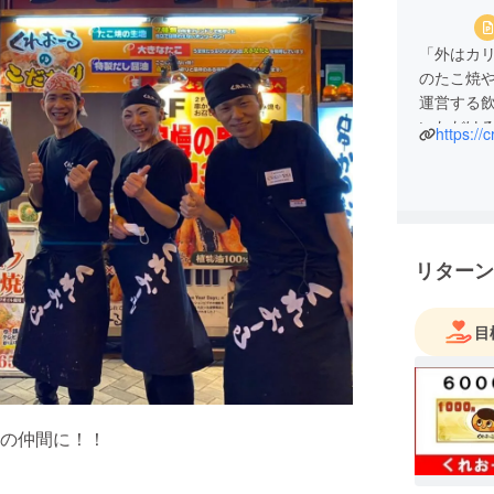
「外はカ
のたこ焼
運営する
いただけ
https://
の出店・
催事事業部
り組みを
リターン
目
の仲間に！！