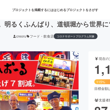
プロジェクトを掲載するには
はじめる
プロジェクトをさがす
。明るくふんばり、道頓堀から世界に
creoru
フード・飲食店
コロナサポートプログラム対象
注目のリターン
注目の新着プロジェクト
募集終了が近いプロジェクト
も
現在の
音楽
舞台・パフォーマンス
1,
ゲーム・サービス開発
フード・飲食店
115%
書籍・雑誌出版
アニメ・漫画
目標金額は1
支援者
チャレンジ
ビューティー・ヘルスケ