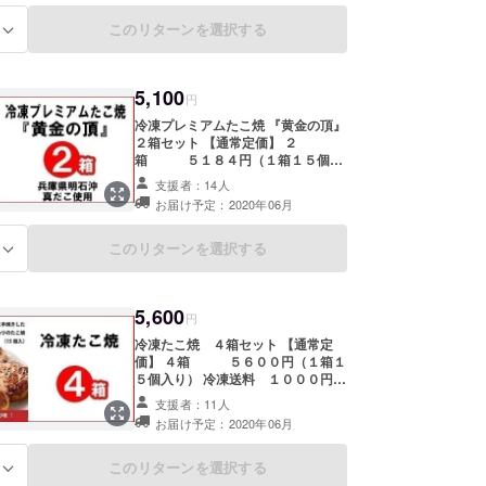
していただくも良し、系列店で熟成
肉ステーキの宴会を開いていただく
このリターンを選択する
る
も良し、多彩な蛸料理に舌鼓を打っ
ていただくも良し、どのメニューに
もお使いいただけます。 ※有効期限
5,100
２０２０年１２月３１日まで ※お釣
円
りの返金は出来ません ※お店への交
冷凍プレミアムたこ焼 『黄金の頂』
通費別途必要 ※使用可能店舗 くれ
２箱セット 【通常定価】 ２
おーる 全店舗 ※お店の詳細
箱 ５１８４円（１箱１５個入
https://creo-ru.com/creo-ru-
り） 冷凍送料 １０００円 計 ６
store/tenpo/ ※道頓堀店、0℃熟成ス
支援者：14人
１８４円分 ⇨ ５１００円 ※一度
テーキ本店、法善寺前本通り店、新
お届け予定：2020年06月
の支援で、数量☓２０まで購入でき
京橋店、京橋南口店、豚串 幸、大
ます 生地からはみでるほど大きな明
衆酒場 集、道玄坂1丁目店
石沖真蛸を使ったたこ焼きは、プレ
このリターンを選択する
る
ミアムな逸品です。 日本を代表する
蛸の味わいと粘りのある生地のマリ
アージュをお楽しみください。 ひと
5,600
つを丁寧に味わいたいたこ焼は贈答
円
にもふさわしい商品です。
冷凍たこ焼 ４箱セット 【通常定
価】 ４箱 ５６００円（１箱１
５個入り） 冷凍送料 １０００円
計 ６６００円分 ⇨ ５６００円 ※
支援者：11人
一度の支援で、数量☓２０まで購入
お届け予定：2020年06月
できます 7種類の粉をブレンドし
た、くれおーるの自慢のたこ焼！外
はカリッ、中はトロ～！っと、地元
このリターンを選択する
る
大阪のたこ焼き通も唸る絶品。 職人