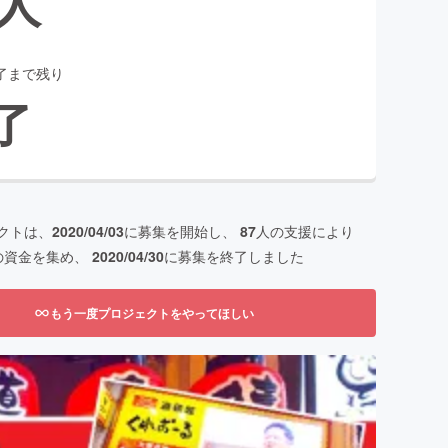
人
了まで残り
了
クトは、
2020/04/03
に募集を開始し、
87
人の支援により
の資金を集め、
2020/04/30
に募集を終了しました
もう一度プロジェクトをやってほしい