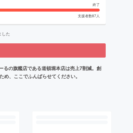
終了
支援者数
87
人
ました
ーるの旗艦店である道頓堀本店は売上7割減。創
るため、ここでふんばらせてください。