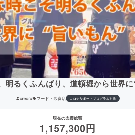
。明るくふんばり、道頓堀から世界に
creoru
フード・飲食店
コロナサポートプログラム対象
現在の支援総額
1,157,300
円