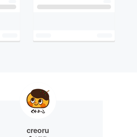
creoru