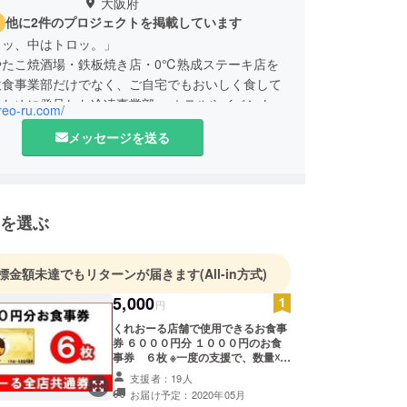
大阪府
他に2件のプロジェクトを掲載しています
リッ、中はトロッ。」
やたこ焼酒場・鉄板焼き店・0℃熟成ステーキ店を
飲食事業部だけでなく、ご自宅でもおいしく食して
るために発足した冷凍事業部、 ホテルやイベントへ
creo-ru.com/
キッチンカーでの移動販売を行っているイベント・
メッセージを送る
、 店舗のFC展開を促進するFC事業部と様々な取
行っております。
を選ぶ
標金額未達でもリターンが届きます
(All-in方式)
5,000
円
くれおーる店舗で使用できるお食事
券 ６０００円分 １０００円のお食
事券 ６枚 ※一度の支援で、数量☓２
０まで購入できます くれおーる全店
支援者：19人
でお使いいただけるお食事券です。
お届け予定：2020年05月
名物のたこ焼や粉もんをお持ち帰り