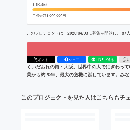
115
%達成
目標金額
1,000,000
円
このプロジェクトは、
2020/04/03
に募集を開始し、
87
ポスト
シェア
LINEで送る
U
くいだおれの街・大阪。世界中の人でにぎわって
業から約20年、最大の危機に瀕しています。み
このプロジェクトを見た人はこちらもチ