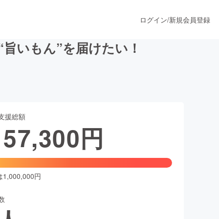
ログイン
/
新規会員登録
“旨いもん”を届けたい！
うすぐ公開されます
支援総額
プロダクト
157,300
円
ファッション
スポーツ
,000,000円
数
ア
ソーシャルグッド