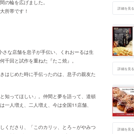
間の輪を広げました。
詳細を見
大所帯です！
小さな店舗を息子が手伝い、くれおーるは生
何千回と試作を重ねた『たこ焼』。
詳細を見
きはじめた時に手伝ったのは、息子の親友た
と知ってほしい」。仲間と夢を語って、道頓
は一人増え、二人増え、今は全国11店舗、
しくださり、「このカリッ、とろ～がやみつ
詳細を見