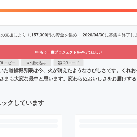
人の支援により
1,157,300
円の資金を集め、
2020/04/30
に募集を終了し
もう一度プロジェクトをやってほしい
RLコピー
埋め込み
QRコード
いた道頓堀界隈は今、火が消えたようなさびしさです。くれお
なさまも大変な最中と思います。変わらぬおいしさをお届けす
ェックしています