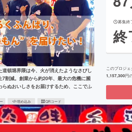
87
募集終
CAMPFIRE for Social Good
CAMPFIRE Creation
終
CAMPFIREふるさと納税
machi-ya
コミュニティ
このプロジェ
た道頓堀界隈は今、火が消えたようなさびし
1,157,300
円
7割減。創業から約20年、最大の危機に瀕
わらぬおいしさをお届けするため、ここでふ
ピー
埋め込み
QRコード