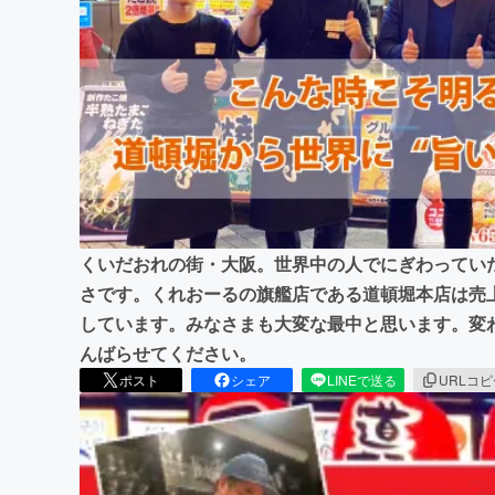
まちづくり・地域活性化
くいだおれの街・大阪。世界中の人でにぎわってい
さです。くれおーるの旗艦店である道頓堀本店は売上
しています。みなさまも大変な最中と思います。変
んばらせてください。
ポスト
シェア
LINEで送る
URLコ