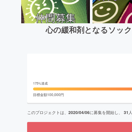
心の緩和剤となるソック
175
%達成
目標金額
100,000
円
このプロジェクトは、
2020/04/06
に募集を開始し、
31