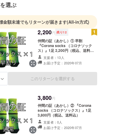
を選ぶ
標金額未達でもリターンが届きます
(All-in方式)
2,200
円
残り
12
仲間の証（あかし）① 早割
『Corona socks （コロナソック
ス）』1足 2,200円（税込、送料
込）
支援者：13人
お届け予定：2020年07月
このリターンを選択する
る
3,800
円
仲間の証（あかし）② 『Corona
socks （コロナソックス）』1足
3,800円（税込、送料込）
支援者：0人
お届け予定：2020年07月