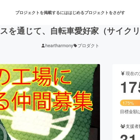
プロジェクトを掲載するには
はじめる
プロジェクトをさがす
スを通じて、自転車愛好家（サイク
heartharmony
プロダクト
注目のリターン
注目の新着プロジェクト
募集終了が近いプロジェクト
も
現在の
音楽
舞台・パフォーマンス
17
ゲーム・サービス開発
フード・飲食店
175%
書籍・雑誌出版
アニメ・漫画
目標金額は1
支援者
チャレンジ
ビューティー・ヘルスケ
31