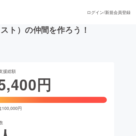
ログイン
/
新規会員登録
リスト）の仲間を作ろう！
うすぐ公開されます
支援総額
プロダクト
5,400
円
ファッション
スポーツ
00,000円
数
ア
ソーシャルグッド
人