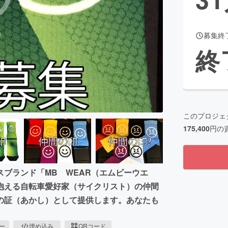
募集終
CAMPFIRE for Social Good
CAMPFIRE Creation
終
CAMPFIREふるさと納税
machi-ya
コミュニティ
このプロジェ
175,400
円の
ブランド「MB WEAR（エムビーウエ
抱える自転車愛好家（サイクリスト）の仲間
の証（あかし）として提供します。あなたも
ピー
埋め込み
QRコード