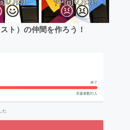
リスト）の仲間を作ろう！
終了
支援者数
31
人
した