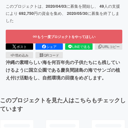
このプロジェクトは、
2020/04/03
に募集を開始し、
49
人の支援
により
692,750
円の資金を集め、
2020/05/30
に募集を終了しま
した
もう一度プロジェクトをやってほしい
ポスト
シェア
LINEで送る
URLコピー
埋め込み
QRコード
沖縄の素晴らしい海を何百年先の子供たちにも残してい
けるように国立公園である慶良間諸島の海でサンゴの植
え付け活動をし、自然環境の回復をめざします。
このプロジェクトを見た人はこちらもチェックし
ています