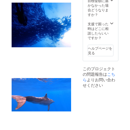
目標金額に届
人を
方のレ
かなかった場
誘って
ク
合どうなりま
のご参
チャー
すか？
加もOK
があり
です。
ますの
支援で困った
参加人
で、ど
時はどこに相
数は2名
なた様
談したらいい
ま
でもご
ですか？
で。）
参加可
＊場所
能で
ヘルプページを
(慶良間
す。サ
見る
海域及
ンゴの
びチー
苗は5
ビシ海
本。）
このプロジェクト
域) ＊沖
＊日程
の問題報告は
こち
縄への
(有効期
交通費
限内の
ら
よりお問い合わ
と宿泊
お日に
せください
費は自
ちで、
己負担
希望開
でお願
催日を
いしま
ご連絡
す ＊有
頂いた
効期限
だきス
（2021
ケ
年10月
ジュー
まで）
ルを調
＊持参
整し開