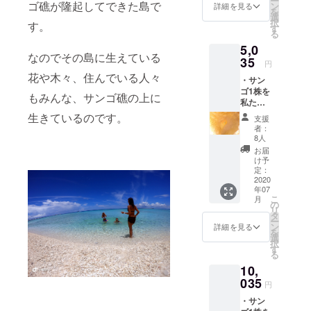
ー
す) ・お
感じてもら
ゴ礁が隆起してできた島で
ン
詳細を見る
を
礼の
選
えるようベ
択
す。
メッ
す
る
ストなダイ
セージ
5,0
・オリ
ビングポイ
なのでその島に生えている
ジナル
35
円
ント選びに
ポスト
花や木々、住んでいる人々
・サン
もこだわり
カード
ゴ1株を
（沖縄
をもってい
もみんな、サンゴ礁の上に
私たち
でのダ
ます。
の手で
イビン
生きているのです。
支援
植え付
グ中に
また、ガイ
者：
け、管
撮影し
8人
ド業をする
理しま
た美し
お届
傍らサンゴ
す(植え
い写真
け予
付けは
をス
定：
の天敵であ
2020年
2020
タッフ
るレイシガ
年07
10〜11
が厳選
こ
月
月頃に
イをとった
しカー
の
リ
行いま
ドにし
タ
り、水中の
ー
す) ・お
ます）
ン
詳細を見る
を
ごみ拾いを
礼の
選
択
メッ
す
するなどの
る
セージ
保全活動も
10,
・オリ
おこなって
ジナル
035
円
ポスト
・サン
カード