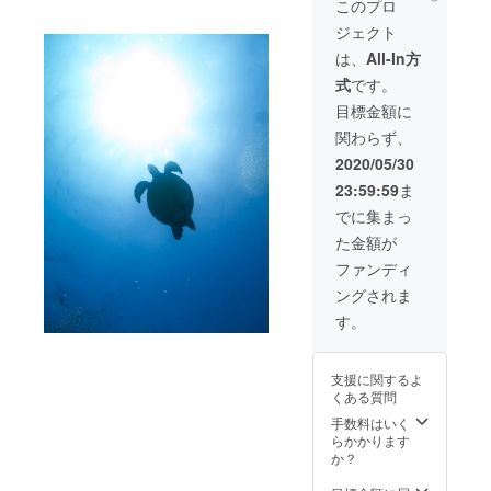
このプロ
ルを調
美しい
ジェクト
整し開
海を存
催日を
分に味
は、
All-In方
決定し
わって
式
です。
ます。
いただ
また自
けま
目標金額に
然相手
す。ご
関わらず、
の体験
家族や
なの
友人を
2020/05/30
で、強
誘うの
23:59:59
ま
風で海
もOKで
が荒れ
す。参
でに集まっ
るな
加人数
た金額が
ど、状
10名ま
況に
で） ・
ファンディ
よって
サンゴ
ングされま
開催が
の植え
難しい
付け体
す。
場合は
験（ダ
日程変
イビン
更を要
グライ
支援に関するよ
相談と
センス
くある質問
なりま
のない
す。) ＊
方でも
手数料はいく
サンゴ
インス
らかかります
は2株
トラク
か？
(ご家族
ターか
やご友
ら潜り