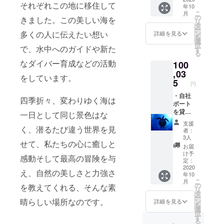
る「想
それぞれこの地に移住して
年10
ない方
いっき
こ
月
でもイ
り海ぶ
の
きました。
この
美しい海を
リ
ンスト
どう」
タ
ー
ラク
さん提
ン
多くの人に伝え
たい想い
詳細を見る
を
ターか
供の愛
選
択
ら潜り
で、水中へのガイドや新た
情たっ
す
る
方のレ
ぷり沖
なダイバー育成などの活動
100
ク
縄県産
チャー
,03
品です)
をしています。
があり
5
円
ますの
で、ど
・自社
四季折々、変わりゆく海は
なた様
ボート
でもご
を貸し
一日として同じ景色はな
参加可
切りで
支援
能で
慶良間
く、潜るたび違う世界を見
者：
す） ＊
の海を
3人
せて、私たちの心に癒しと
日程 (有
満喫
お届
効期限
コース
け予
感動そして最高の冒険を与
内のお
（船を
定：
日にち
貸し
2020
え、自然の美しさと力強さ
年10
で、希
切って
こ
月
望開催
ダイビ
の
を教えてくれる、そんな素
リ
日をご
ングや
タ
ー
連絡頂
スノー
晴らしい場所なのです。
ン
詳細を見る
を
いただ
ケルし
選
択
きスケ
放題！
す
る
ジュー
沖縄の