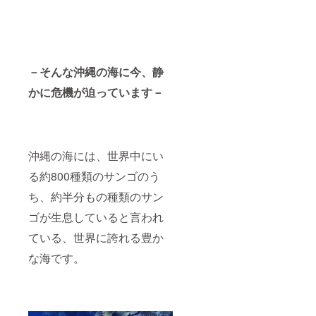
する持
催日を
ち物 (着
決定し
替え、
ます。
タオ
また自
ル、水
然相手
着) ＊植
の体験
－そんな沖縄の海に今、静
え付け
なの
時のダ
で、強
かに危機が迫っています－
イビン
風で海
グ器材
が荒れ
などは
るな
全てこ
ど、状
ちらで
況に
沖縄の海には、世界中にい
準備致
よって
します
開催が
る約800種類のサンゴのう
・植え
難しい
付け後
場合は
ち、約半分もの種類のサン
の成長
日程変
を観察
更を要
ゴが生息していると言われ
し、3か
相談と
ている、世界に誇れる豊か
月に一
なりま
度、写
す。) ＊
な海です。
真付き
場所 (慶
でサン
良間海
ゴの様
域及び
子を
チービ
メール
シ海域)
にてお
＊沖縄