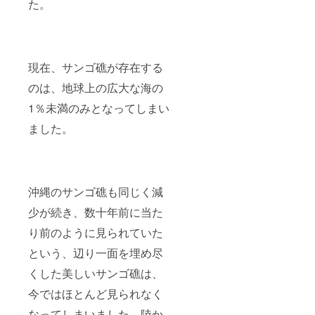
た。
します
・植え
付け後
の成長
を観察
現在、サンゴ礁が存在する
し、3か
月に一
のは、地球上の広大な海の
度、写
真付き
1％未満のみとなってしまい
でサン
ゴの様
ました。
子を
メール
にてお
届けし
ます。
沖縄のサンゴ礁も同じく減
(期間は
1年間と
少が続き、数十年前に当た
します)
り前のように見られていた
という、辺り一面を埋め尽
くした美しいサンゴ礁は、
今ではほとんど見られなく
なってしまいました。陸か