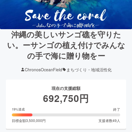
沖縄の美しいサンゴ礁を守りた
い。ーサンゴの植え付けでみんな
の手で海に贈り物をー
ChronosOceanField
まちづくり・地域活性化
現在の支援総額
692,750
円
終了
19
%達成
目標金額
3,500,000
円
支援者数
49
人