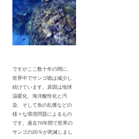
届けし
への交
ます。
通費と
(期間は
宿泊費
1年間と
は自己
します)
負担で
お願い
します)
＊有効
期限
（2021
年10月
まで）
＊持参
ですがここ数十年の間に、
する持
ち物 (着
世界中でサンゴ礁は減少し
替え、
タオ
続けています。原因は地球
ル、水
着) ＊上
温暖化、海洋酸性化と汚
記の持
ち物以
染、そして魚の乱獲などの
外のダ
様々な環境問題によるもの
イビン
グ器材
です。過去70年間で世界の
などは
全てこ
サンゴの20％が死滅しまし
ちらで
準備致