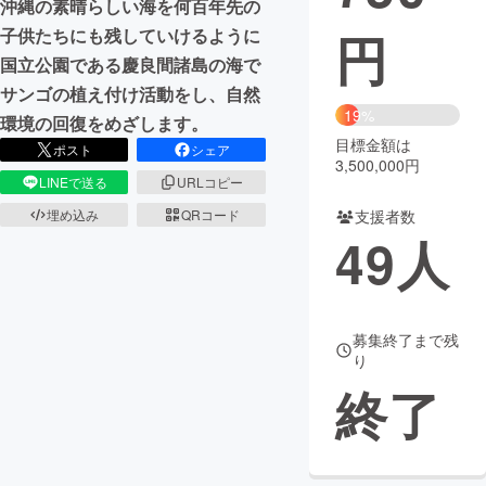
沖縄の素晴らしい海を何百年先の
円
子供たちにも残していけるように
まちづくり・地域活性化
国立公園である慶良間諸島の海で
サンゴの植え付け活動をし、自然
CAMPFIRE for Social Good
CAMPFIRE Creation
19%
環境の回復をめざします。
CAMPFIREふるさと納税
machi-ya
コミュニティ
目標金額は
ポスト
シェア
3,500,000円
LINEで送る
URLコピー
支援者数
埋め込み
QRコード
49
人
募集終了まで残
り
終了