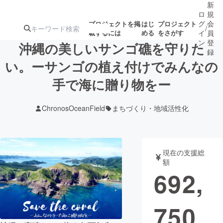
新
ロ
規
グ
会
プロジェクトを掲
はじ
プロジェクト
/
載するには
める
をさがす
イ
員
ン
登
沖縄の美しいサンゴ礁を守りた
録
い。ーサンゴの植え付けでみんなの
手で海に贈り物をー
人気のプロ
注目のリ
注目の新着プロ
募集終了が近いプ
もうすぐ公開
ジェクト
ターン
ジェクト
ロジェクト
されます
ChronosOceanField
まちづくり・地域活性化
アート・写真
音楽
現在の支援総
テクノロジー・ガジェット
ゲーム・サ
額
692,
映像・映画
書籍・雑誌
750
ビジネス・起業
チャレンジ