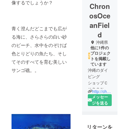
像するでしょうか？
Chron
osOce
anFiel
青く澄んだどこまでも広が
d
る海に、さらさらの白い砂
沖縄県
のビーチ、水中をのぞけば
他に1件の
色とりどりの魚たち、そし
プロジェク
トを掲載し
てそのすべてを育む美しい
ています
サンゴ礁。。
沖縄のダイ
ビング
ショップＣ
ＨＲＯＮＯ
http://chronos.tv/
ＳＯＣＥＡ
メッセー
ＮＦＩＥＬ
ジを送る
Ｄ（クロノ
スオーシャ
ンフィール
リターンを
ド）です。