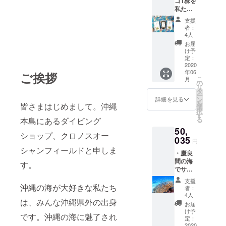
ゴ1株を
＆ス
私たち
テッ
の手で
カー
支援
植え付
（沖縄
者：
け、管
でのダ
4人
理しま
イビン
お届
す(植え
グ中に
け予
付けは
撮影し
定：
2020年
2020
た美し
年06
10〜11
ご挨拶
い写真
こ
月
月頃に
をス
の
リ
行いま
タッフ
タ
ー
す) ・お
が厳選
ン
詳細を見る
を
皆さまはじめまして。沖縄
礼の
しカー
選
択
メッ
ドとス
す
る
本島にあるダイビング
セージ
テッ
50,
・沖縄
カーに
ショップ、クロノスオー
県産
035
しま
円
産地直
す）
シャンフィールドと申しま
・慶良
送海ぶ
間の海
どう
す。
でサン
100g×
ゴの植
２＆も
支援
え付け
ずく
沖縄の海が大好きな私たち
者：
体験
500gの
4人
は、みんな沖縄県外の出身
（ダイ
セット
お届
ビング
(国際通
け予
です。
沖縄の海に魅了され
ライセ
りにあ
定：
ンスの
2020