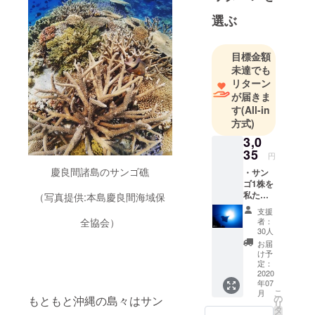
海好きな船
選ぶ
長とスタッ
フが自社船
目標金額
に乗って
未達でも
日々沖縄の
リターン
海をかけま
が届きま
わり、主に
す
(All-in
ダイビング
方式)
をしていま
3,0
す。
35
円
広く美しい
慶良間諸島のサンゴ礁
・サン
海の魅力を
ゴ1株を
私たち
お伝えしな
（写真提供:本島慶良間海域保
の手で
がら、楽し
支援
植え付
者：
全協会）
く潜っても
け、管
30人
理しま
らえるよう
お届
す(植え
け予
な水中のガ
付けは
定：
イドはもち
2020年
2020
年07
10〜11
ろん、四季
こ
月
月頃に
の
もともと沖縄の島々はサン
リ
折々の海を
行いま
タ