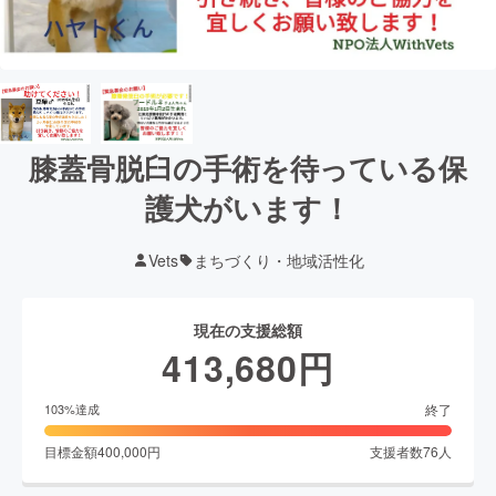
膝蓋骨脱臼の手術を待っている保
護犬がいます！
Vets
まちづくり・地域活性化
現在の支援総額
413,680
円
終了
103
%達成
目標金額
400,000
円
支援者数
76
人