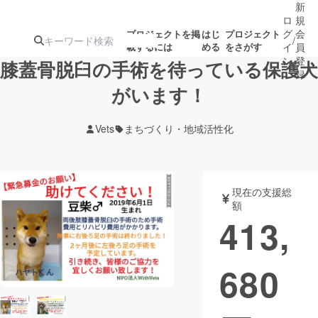
新
ロ
規
グ
会
プロジェクトを掲
はじ
プロジェクト
/
載するには
める
をさがす
イ
員
ン
登
膝蓋骨脱臼の手術を待っている保護犬
録
がいます！
人気のプロ
注目のリ
注目の新着プロ
募集終了が近いプ
もうすぐ公開
Vets
まちづくり・地域活性化
ジェクト
ターン
ジェクト
ロジェクト
されます
アート・写真
音楽
現在の支援総
額
413,
テクノロジー・ガジェット
ゲーム・サ
680
映像・映画
書籍・雑誌
ビジネス・起業
チャレンジ