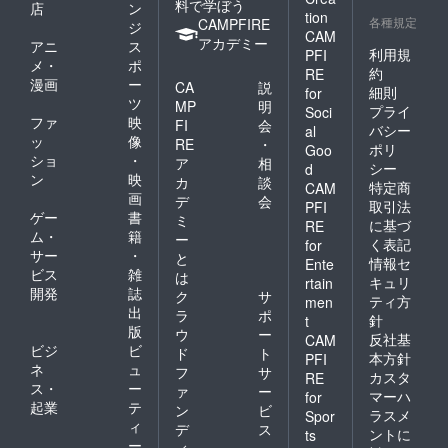
料で学ぼう
店
ン
tion
各種規定
CAMPFIRE
ジ
CAM
アカデミー
アニ
ス
利用規
PFI
メ・
ポ
約
RE
漫画
ー
CA
説
細則
for
ツ
MP
明
プライ
Soci
ファ
映
FI
会
バシー
al
ッ
像
RE
・
ポリ
Goo
ショ
・
ア
相
シー
d
ン
映
カ
談
特定商
CAM
画
デ
会
取引法
PFI
ゲー
書
ミ
に基づ
RE
ム・
籍
ー
く表記
for
サー
・
と
情報セ
Ente
ビス
雑
は
キュリ
rtain
開発
誌
ク
サ
ティ方
men
出
ラ
ポ
針
t
版
ウ
ー
反社基
CAM
ビジ
ビ
ド
ト
本方針
PFI
ネ
ュ
フ
サ
カスタ
RE
ス・
ー
ァ
ー
マーハ
for
起業
テ
ン
ビ
ラスメ
Spor
ィ
デ
ス
ントに
ts
ー