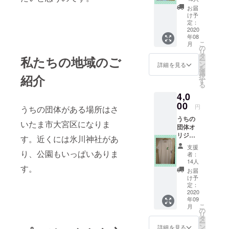
す。
お届
（黒、
け予
赤、
定：
青）
2020
年08
こ
月
の
リ
タ
私たちの地域のご
ー
ン
詳細を見る
を
選
択
紹介
す
る
4,0
00
円
うちの団体がある場所はさ
うちの
いたま市大宮区になりま
団体オ
リジナ
す。近くには氷川神社があ
ルTシャ
支援
ツ 左胸
り、公園もいっぱいありま
者：
にロ
14人
す。
ゴ、右
お届
袖に団
け予
体名が
定：
入って
2020
年09
いま
こ
月
す。 男
の
リ
女兼用
タ
ー
Mサイ
ン
詳細を見る