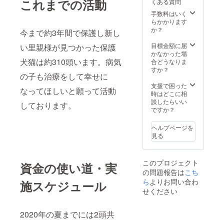
これまでの活動
くある質問
手数料はいく
らかかります
か？
今まで約3年間で保護し新し
目標金額に届
い里親様が見つかった保護
かなかった場
犬猫は約310頭います。病気
合どうなりま
すか？
の子も治療をして幸せに
支援で困った
なってほしいと願って活動
時はどこに相
談したらいい
しております。
ですか？
ヘルプページを
見る
このプロジェクト
資金の使い道・実
の問題報告は
こち
ら
よりお問い合わ
施スケジュール
せください
2020年の夏までには2頭共