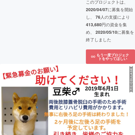
このプロジェクトは、
2020/04/07
に募集を開始
し、
76
人の支援により
413,680
円の資金を集
め、
2020/05/10
に募集を
終了しました
もう一度プロジェク
トをやってほしい