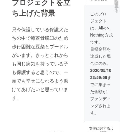
プロジェクトを立
を
ズのみ
選
択
す
る
ち上げた背景
このプロ
ジェクト
は、All-or-
只今保護している保護犬た
Nothing方式
ちの中で膝蓋骨脱臼のため
です。
歩行困難な豆柴とプードル
目標金額を
がいます。きっとこれから
達成した場
合にのみ、
も同じ病気を持っている子
2020/05/10
も保護すると思うので、一
23:59:59
ま
頭でも幸せになれるよう助
でに集まっ
けてあげたいと思っていま
た金額が
す。
ファンディ
ングされま
す。
支援に関するよ