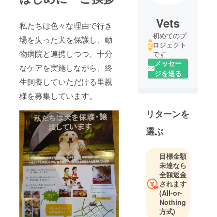
Vets
私たちは色々な理由で行き
初めてのプ
場を失った犬を保護し、動
ロジェクト
物病院と連携しつつ、十分
です
メッセー
なケアを実施しながら、終
ジを送る
生飼養していただける里親
様を募集しています。
リターンを
選ぶ
目標金額
未達なら
全額返金
されます
(All-or-
Nothing
方式)