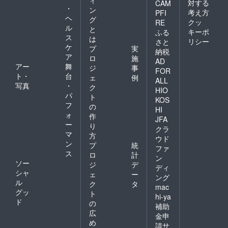
ィ
対する
CAM
・
ン
考え方
PFI
ヘ
グ
クッ
RE
ル
と
キーポ
ふる
ス
は
リシー
さと
ケ
プ
実
納税
ア
ロ
施
AD
アー
舞
ジ
事
FOR
ト・
台
ェ
例
ALL
写真
・
ク
HIO
パ
ト
KOS
フ
の
HI
ォ
作
JFA
ー
り
クラ
マ
方
ウド
ン
プ
統
ファ
ス
ロ
計
ン
ソー
ジ
デ
ディ
シャ
ェ
ー
ング
ル
ク
タ
mac
グッ
ト
hi-ya
ド
の
補助
広
金申
め
請サ