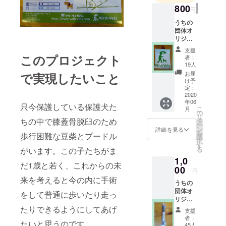
800
円
うちの
団体オ
リジナ
ルス
支援
テッ
このプロジェクト
者：
カーで
19人
す。 屋
お届
で実現したいこと
外用な
け予
ので車
定：
に貼る
2020
年06
ことも
只今保護している保護犬た
こ
月
できま
の
リ
す！
ちの中で膝蓋骨脱臼のため
タ
ー
ン
詳細を見る
を
歩行困難な豆柴とプードル
選
択
す
る
がいます。この子たちがま
1,0
だ1歳と若く、これからの未
00
円
来を考えると今の内に手術
うちの
団体オ
をして普通に歩いたり走っ
リジナ
ルボー
たりできるようにしてあげ
支援
ルペン
者：
たいと思うのです。
3色で
45人