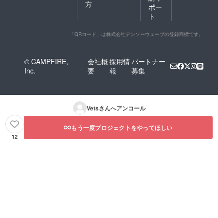
方
ポー
ト
「QRコード」は株式会社デンソーウェーブの登録商標です。
© CAMPFIRE,
会社概
採用情
パートナー
Inc.
要
報
募集
Vets
さんへアンコール
もう一度プロジェクトをやってほしい
12