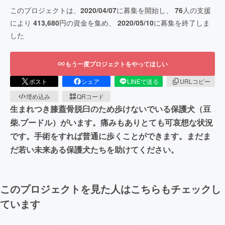
このプロジェクトは、
2020/04/07
に募集を開始し、
76
人の支援
により
413,680
円の資金を集め、
2020/05/10
に募集を終了しま
した
もう一度プロジェクトをやってほしい
ポスト
シェア
LINEで送る
URLコピー
埋め込み
QRコード
生まれつき膝蓋骨脱臼のため歩けないでいる保護犬（豆
柴.プードル）がいます。痛みもありとても可哀想な状況
です。手術をすれば普通に歩くことができます。まだま
だ若い未来ある保護犬たちを助けてください。
このプロジェクトを見た人はこちらもチェックし
ています