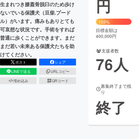
円
生まれつき膝蓋骨脱臼のため歩け
まちづくり・地域活性化
ないでいる保護犬（豆柴.プード
ル）がいます。痛みもありとても
103%
可哀想な状況です。手術をすれば
目標金額は
CAMPFIRE for Social Good
CAMPFIRE Creation
400,000円
普通に歩くことができます。まだ
CAMPFIREふるさと納税
machi-ya
コミュニティ
まだ若い未来ある保護犬たちを助
支援者数
けてください。
76
人
ポスト
シェア
LINEで送る
URLコピー
埋め込み
QRコード
募集終了まで残
り
終了