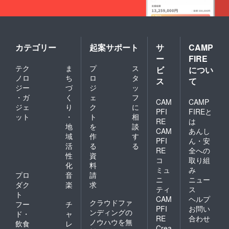
カテゴリー
起案サポート
サ
CAMP
ー
FIRE
テク
ま
プ
ス
ビ
につい
ノロ
ち
ロ
タ
ス
て
ジー
づ
ジ
ッ
・ガ
く
ェ
フ
CAM
CAMP
ジェ
り
ク
に
PFI
FIREと
ット
・
ト
相
RE
は
地
を
談
CAM
あんし
域
作
す
PFI
ん・安
活
る
る
RE
全への
性
資
コ
取り組
化
料
ミュ
み
プロ
音
請
ニ
ニュー
ダク
楽
求
ティ
ス
ト
CAM
ヘルプ
クラウドファ
フー
チ
PFI
お問い
ンディングの
ド・
ャ
RE
合わせ
ノウハウを無
飲食
レ
Crea