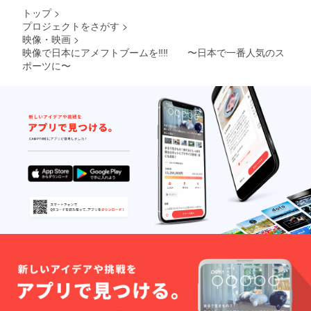
ているのかを再確認す
トップ
>
る事ができました。そ
プロジェクトをさがす
>
して、5月30日に無事
映像・映画
>
映像で日本にアメフトブームを‼︎‼︎ 〜日本で一番人気のス
クラウドファンディン
ポーツに〜
グを終える事ができま
した。最終的には目標
金額の51%となる支援
金が集まりました。本
当にありがとうござい
ました。しかし、まだ
自分のプロジェクトが
終了したわけではあり
ません。今から始まる
のです。今後、どう
なっていくのかは本当
に自分の努力次第だと
思っています。自分自
身どうなるのか楽しみ