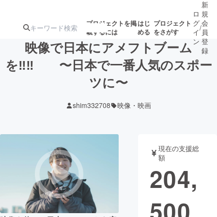
新
ロ
規
グ
会
プロジェクトを掲
はじ
プロジェクト
/
載するには
める
をさがす
イ
員
ン
登
映像で日本にアメフトブーム
録
を‼︎‼︎ 〜日本で一番人気のスポー
ツに〜
人気のプロ
注目のリ
注目の新着プロ
募集終了が近いプ
もうすぐ公開
ジェクト
ターン
ジェクト
ロジェクト
されます
shim332708
映像・映画
アート・写真
音楽
現在の支援総
テクノロジー・ガジェット
ゲーム・サ
額
204,
映像・映画
書籍・雑誌
500
ビジネス・起業
チャレンジ