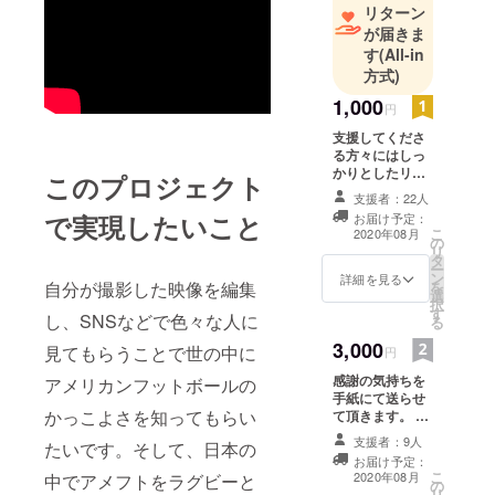
リターン
が届きま
す
(All-in
方式)
1,000
円
支援してくださ
る方々にはしっ
かりとしたリ
このプロジェクト
ターンはできま
支援者：22人
せんが、 感謝の
で実現したいこと
お届け予定：
気持ちをメール
こ
2020年08月
の
にて、出来る限
リ
タ
り伝えさせてく
ー
ン
ださい‼︎ ご支援
詳細を見る
を
自分が撮影した映像を編集
選
よろしくお願い
択
す
致します。
し、SNSなどで色々な人に
る
3,000
見てもらうことで世の中に
円
感謝の気持ちを
アメリカンフットボールの
手紙にて送らせ
かっこよさを知ってもらい
て頂きます。 手
書きでしっかり
支援者：9人
たいです。そして、日本の
と感謝の気持ち
お届け予定：
を伝えさせてく
こ
2020年08月
中でアメフトをラグビーと
の
ださい。 ご支援
リ