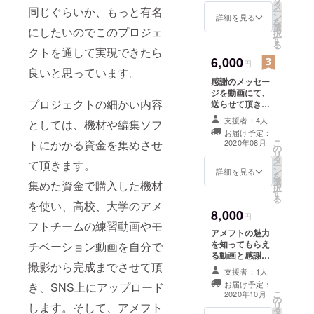
タ
よろしくお願い
同じぐらいか、もっと有名
ー
ン
致します。
詳細を見る
を
選
にしたいのでこのプロジェ
択
す
る
クトを通して実現できたら
6,000
円
良いと思っています。
感謝のメッセー
ジを動画にて、
プロジェクトの細かい内容
送らせて頂きま
す。 動画内にな
支援者：4人
としては、機材や編集ソフ
りますが精一杯
お届け予定：
気持ちを伝えま
こ
2020年08月
トにかかる資金を集めさせ
の
すので、よろし
リ
タ
くお願いしま
て頂きます。
ー
ン
す。 ご支援よろ
詳細を見る
を
選
しくお願い致し
集めた資金で購入した機材
択
す
ます。
る
を使い、高校、大学のアメ
8,000
円
フトチームの練習動画やモ
アメフトの魅力
を知ってもらえ
チベーション動画を自分で
る動画と感謝の
撮影から完成までさせて頂
メッセージを 送
支援者：1人
らせて頂きま
お届け予定：
き、SNS上にアップロード
す。 支援して頂
こ
2020年10月
の
いた方全員、違
リ
します。そして、アメフト
タ
う動画にしたい