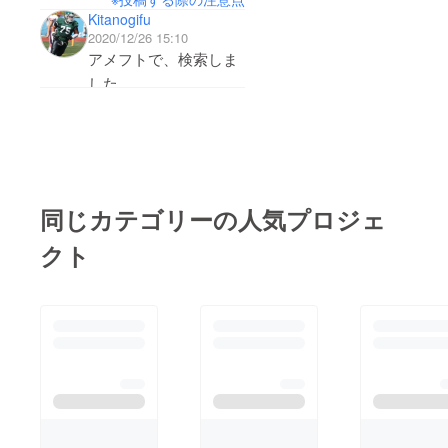
ると思います。協力し
のカメラの性能をフル
Kitanogifu
し、現実は違いまし
て頂き本当に感謝して
に活用できない。これ
2020/12/26 15:10
た。開始した1日目か
います。宣伝方法に関
アメフトで、検索しま
は良く聞く話です。確
ら支援して頂き、日を
してのアドバイスをく
した。
かにその通りだなとい
重ねるごとに支援者数
れた方もいました。こ
次回があれば、寄付し
つも思います。今回の
が増えていきました。
のプロジェクトを開始
て、見に行きますね。
達成率に技術を磨け！
それは間違いなく自分
してから、学ぶ事はた
と言われてる気もしま
の気持ちを不安から自
くさんありました。プ
す。そして、達成率が
信に変えてくれまし
ロジェクトだけでな
51%だったとしても期
同じカテゴリーの人気プロジェ
た。自信が増していく
く、人間としても少し
待してくれる方、応援
クト
と同時に日本のアメフ
成長できたと思いま
してくれる方はもっと
ト関係者（選手、コー
す。まだまだ、終了ま
いると思います。支援
チ、監督、カメラマン
で時間があるので最後
して下さった方、支援
など）の日本でアメフ
まで宣伝を全力でやっ
は出来なかったが応援
トを有名にしたいとい
ていきたいと思います
して下さった方に51%
う考えを持っている人
ので、応援、協力、よ
以上のリターンを送れ
の多さにも驚かされま
ろしくお願い致しま
たらと思っています。
した。自分と同じ考え
す。
長々とすみません。読