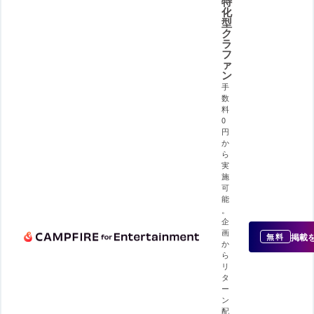
特
化
型
ク
ラ
フ
ァ
ン
手
数
料
0
円
か
ら
実
施
可
能
。
企
画
掲載
無料
か
ら
リ
タ
ー
ン
配