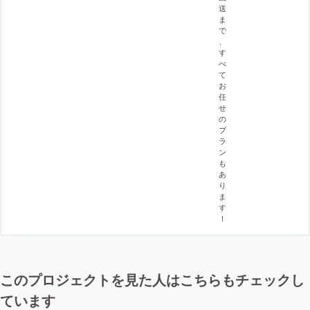
送
ま
で
、
す
べ
て
お
任
せ
の
プ
ラ
ン
も
あ
り
ま
す
！
このプロジェクトを見た人はこちらもチェックし
ています