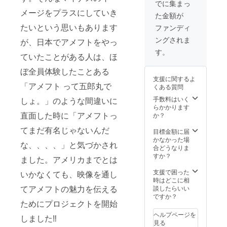
り、もっと高い
でに集まっ
で、そちらの
クオリティで作
メージをプラスにしていき
SNSでお渡しで
た金額が
れるよう日々努
きればと思って
たいという思いもあります
力し、お渡しで
ファンディ
います。 ※交通
きたらと思って
費、宿泊費など
ングされま
が、日本でアメフトをやっ
いるのでよろし
は負担でお願い
くお願いしま
す。
致します。 ※撮
ていたことがある人は、ほ
す。 データ送付
影場所は公共の
方法について
ぼ全員体験したことある
場所に限らせて
は、メールにて
支援に関するよ
頂きます。 ※ 撮
SNSアカウント
「アメフト って五郎丸で
くある質問
影時には同伴者
を教えさせてい
をつけさせて頂
手数料はいく
ただくので、そ
しょ。」のような間違いに
くことがありま
らかかります
ちらのSNSでお
す。 ご支援よろ
直面した時に「アメフトっ
か？
渡しできればと
しくお願い致し
思っています。
ます。
てまだ有名じゃないんだ
目標金額に届
※交通費、宿泊費
かなかった場
などは負担お願
な、、、、」と気づかされ
合どうなりま
い致します。 ※
すか？
撮影場所は公共
ました。アメリカまでとは
の場所に限らせ
支援で困った
て頂きます。 ※
いかなくても、映像を通し
時はどこに相
撮影時には同伴
てアメフトの魅力を伝える
談したらいい
者をつけさせて
ですか？
頂くことがあり
ためにプロジェクトを開始
ます。 ご支援よ
ろしくお願い致
ヘルプページを
しました‼︎
します。
見る