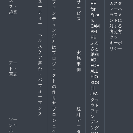
ネ
ュ
フ
サ
カスタ
RE
ス・
ー
ァ
ー
マーハ
for
起業
テ
ン
ビ
ラスメ
Spor
ィ
デ
ス
ントに
ts
ー
ィ
対する
CAM
・
ン
考え方
PFI
ヘ
グ
クッ
RE
ル
と
キーポ
ふる
ス
は
リシー
さと
ケ
プ
実
納税
ア
ロ
施
AD
アー
舞
ジ
事
FOR
ト・
台
ェ
例
ALL
写真
・
ク
HIO
パ
ト
KOS
フ
の
HI
ォ
作
JFA
ー
り
クラ
マ
方
ウド
ン
プ
統
ファ
ス
ロ
計
ン
ソー
ジ
デ
ディ
シャ
ェ
ー
ング
ル
ク
タ
mac