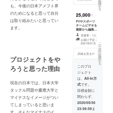
を
選
2.3ヶ月程を予定
択
も、今後の日本アメフト界
す
しています。 人
る
数制限はござい
のためになると思って自分
25,000
ませんが、人数
円
が多くなった場
は取り組みたいと思ってい
PVやスポーツ
合リターンが少
チームビデオを
ます。
し遅れてしまい
撮影から編集ま
ますので、よろ
でさせて頂きま
しくお願いしま
支援者：1人
す。 ジャンルは
す。撮影日程は
お届け予定：
なんでも構いま
こ
12〜3月の間で
2021年01月
の
せん‼︎ 打ち合わ
リ
予定していま
タ
せ〜完成までは
ー
す。 クオリティ
ン
2.3ヶ月程を予定
詳細を見る
を
についてはビ
選
プロジェクトをや
しています。 人
択
ジュアルにある
す
数制限はござい
る
動画より、もっ
ませんが、人数
このプロ
ろうと思った理由
と高いクオリ
が多くなった場
ティで作れるよ
ジェクト
合リターンが少
う日々努力し、
し遅れてしまい
は、
All-In方
お渡しできたら
ますので、よろ
現在の日本では、日本大学
と思っているの
式
です。
しくお願いしま
でよろしくお願
タックル問題や慶應大学と
す。撮影日程は
目標金額に
いします。 デー
1〜3月の間で予
タ送付方法につ
関わらず、
マイナスなイメージがつい
定しています。
いては、メール
クオリティにつ
2020/05/30
にてSNSアカウ
てしまっていると思いま
いてはビジュア
ントを教えさせ
23:59:59
ま
ルにある動画よ
す。そんなマイナスのイ
ていただくの