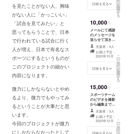
ー
ン
と思っているの
詳細を見る
を見たことがない人、興味
を
選
でよろしくお願
択
す
いします。 ご支
がない人に「かっこいい」
る
援よろしくお願
10,000
「試合を見てみたい」と
い致します。
円
メールにて感謝
思ってもらうことで、日本
のメッセージを
送らせて頂きま
で行われている試合に行く
す。 もう一つ、
支援者：4人
人が増え、日本で有名なス
自分のtwitterで
お届け予定：
支援してくれた
こ
2020年10月
ポーツにするというものが
の
方として紹介さ
リ
タ
せて頂きます。
ー
このプロジェクトの細かい
ン
ご支援よろしく
詳細を見る
を
選
お願い致します
内容になります。
択
す
る
15,000
円
微力にしかならないとやめ
スポーツチーム
るより、微力でもやってみ
のビデオを撮影
から編集まで行
るということが大事だと思
わせて頂きま
支援者：3人
す。 スポーツの
います。
お届け予定：
ジャンルはなん
こ
2020年12月
今回のプロジェクトが微力
の
でも大丈夫で
リ
タ
す。 打ち合わ
ー
にしかならなかったとして
ン
せ〜完成までは
詳細を見る