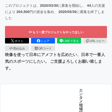
このプロジェクトは、
2020/03/30
に募集を開始し、
44
人の支援
により
204,500
円の資金を集め、
2020/05/30
に募集を終了しま
した
もう一度プロジェクトをやってほしい
ポスト
シェア
LINEで送る
URLコピー
埋め込み
QRコード
映像を使って日本にアメフトを広めたい、日本で一番人
気のスポーツにしたい。 ご支援よろしくお願い致しま
す。
エ
ン
タ
メ
領
域