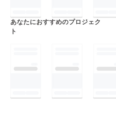
の人が多いと知り、よ
みづらいと思いますが
りプロジェクトへの気
読んで頂ければ嬉しく
合いが入りました。5
思います。これからも
月に入り、支援して頂
あなたにおすすめのプロジェク
応援よろしくお願い致
ける数も減ってきてい
します！！
ト
ました。そんな中、イ
ンスタグラムの方で以
前クラウドファンディ
ングしたという方から
アドバイスを頂きまし
た。早速アドバイスを
実行してみると、驚く
ほど多くの人に支援、
拡散協力して頂けまし
た。アドバイスをもら
えた事も含め、自分が
いかに良い環境でプロ
ジェクトさせてもらっ