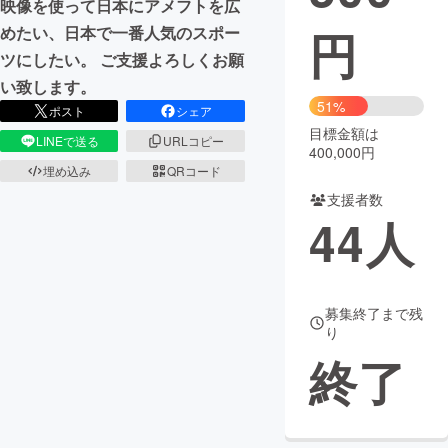
映像を使って日本にアメフトを広
円
めたい、日本で一番人気のスポー
まちづくり・地域活性化
ツにしたい。 ご支援よろしくお願
い致します。
CAMPFIRE for Social Good
CAMPFIRE Creation
51%
ポスト
シェア
CAMPFIREふるさと納税
machi-ya
コミュニティ
目標金額は
LINEで送る
URLコピー
400,000円
埋め込み
QRコード
支援者数
44
人
募集終了まで残
り
終了