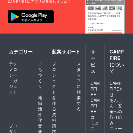
で仕方ありません。日
本でアメリカンフット
ボールというスポーツ
が有名になるような影
響力の持った動画を作
れるように頑張ってい
くので、これからも応
カテゴリー
起案サポート
サ
CAMP
援よろしくお願い致し
ー
FIRE
ます。最後になります
テク
ま
プ
ス
ビ
につい
が、文章を読んでくれ
ノロ
ち
ロ
タ
ス
て
ジー
づ
ジ
ッ
た人の中で挑戦したい
・ガ
く
ェ
フ
CAM
CAMP
ものがあるけど出来な
ジェ
り
ク
に
PFI
FIREと
い、チャレンジしにく
ット
・
ト
相
RE
は
地
を
談
い、という方がいまし
CAM
あんし
域
作
す
たら是非思い切って
PFI
ん・安
活
る
る
RE
全への
色々なことに挑戦、
性
資
コ
取り組
化
料
チャレンジして欲しい
ミュ
み
プロ
音
請
と思います。改めまし
ニ
ニュー
ダク
楽
求