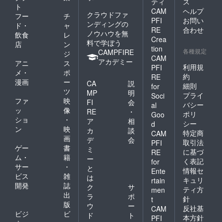
ティ
ス
て、たくさんの協力あ
ト
CAM
ヘルプ
クラウドファ
フー
チ
りがとうございまし
PFI
お問い
ンディングの
ド・
ャ
た。
RE
合わせ
ノウハウを無
飲食
レ
Crea
料で学ぼう
店
ン
tion
各種規定
CAMPFIRE
ジ
CAM
アカデミー
アニ
ス
利用規
PFI
メ・
ポ
約
RE
漫画
ー
CA
説
細則
for
ツ
MP
明
プライ
Soci
ファ
映
FI
会
バシー
al
ッ
像
RE
・
ポリ
Goo
ショ
・
ア
相
シー
d
ン
映
カ
談
特定商
CAM
画
デ
会
取引法
PFI
ゲー
書
ミ
に基づ
RE
ム・
籍
ー
く表記
for
サー
・
と
情報セ
Ente
ビス
雑
は
キュリ
rtain
開発
誌
ク
サ
ティ方
men
出
ラ
ポ
針
t
版
ウ
ー
反社基
CAM
ビジ
ビ
ド
ト
本方針
PFI