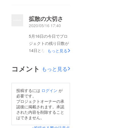
揃える予定でした。し
め、プロジェクトを通
かし、51%となると全
して何を得たのかを書
ての機材を揃えること
拡散の大切さ
いていきたいと思いま
が不可能です。なの
2020/05/16 17:40
す。始めにクラウド
で、51%の資金でカメ
ファンディングに支援
5月16日の今日でプロ
ラ+レンズを購入し、
して頂いた方、拡散協
ジェクトの残り日数が
残りのジンバル、編集
力して頂いた方、本当
14日となりました。プ
もっと見る
ソフトは自腹で用意す
にありがとうございま
ロジェクトがあり、多
ることにしました。自
した。心から感謝申し
くの方に支援して頂き
分にとっては初めての
コメント
もっと見る
上げます。始めた時
ました。しかし、こん
カメラ購入となりま
は、支援していただけ
なにも一日に集中して
す。これから長い間、
るなんて思ってもいま
支援していただける日
活動を共にするカメラ
投稿するには
ログイン
が
せんでした。無名、過
は初めてでした。な
です。そして、今回集
必要です。
去の実績が学生イン
ぜ、こんなにも集中し
プロジェクトオーナーの承
まった資金で買えるカ
ターンで作成した映像
認後に掲載されます。承認
て支援していただけた
メラ＝自分に合ったカ
された内容を削除すること
のみ、このような点か
のかはやはり、色々な
メラだと思っていま
はできません。
らも不安で仕方があり
人の拡散協力に全てあ
す。技術が無ければそ
ませんでした。しか
※投稿する際の注意点