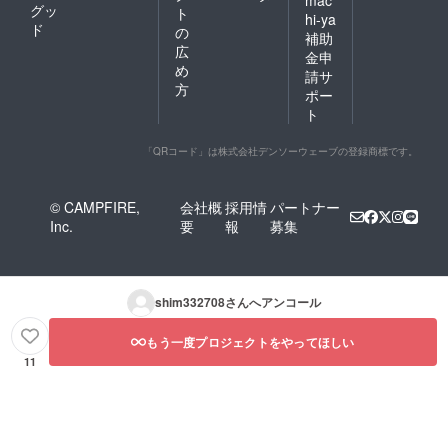
グッ
ト
hi-ya
ド
の
補助
広
金申
め
請サ
方
ポー
ト
「QRコード」は株式会社デンソーウェーブの登録商標です。
© CAMPFIRE,
会社概
採用情
パートナー
Inc.
要
報
募集
shim332708
さんへアンコール
もう一度プロジェクトをやってほしい
11