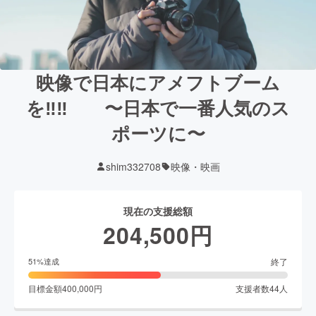
映像で日本にアメフトブーム
を‼︎‼︎ 〜日本で一番人気のス
ポーツに〜
shim332708
映像・映画
現在の支援総額
204,500
円
終了
51
%達成
目標金額
400,000
円
支援者数
44
人