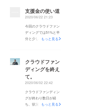
支援金の使い道
2020/06/22 21:23
今回のクラウドファン
ディングでは51%と半
分と少しという結果で
もっと見る
終了しました。今回の
プロジェクト達成率が
今の自分に対する価
クラウドファン
値、そしてレベルと考
ディングを終え
えています。自分が設
て。
定した達成金額は物凄
く高性能なカメラ、ジ
2020/06/02 22:42
ンバルと最高のレベル
クラウドファンディン
の機材の値段設定をし
グが終わり数日が経
ていました。本来なら
ち、状況が落ち着いて
もっと見る
ば頂いた資金で全てを
きたので今回のまと