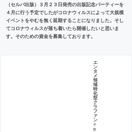
（セルバ出版）３月２３日発売の出版記念パーティーを
４月に行う予定でしたがコロナウィルスによって大規模
イベントをやむを無く延期することになりました。そし
てコロナウィルスが落ち着いたら開催したいと思いま
す。そのための資金を募集しております。
エ
ン
タ
メ
領
域
特
化
型
ク
ラ
フ
ァ
ン
手
数