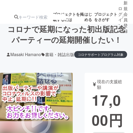
新
ロ
規
グ
会
プロジェクトを掲
はじ
プロジェクト
/
載するには
める
をさがす
イ
員
ン
登
コロナで延期になった初出版記念
録
パーティーの延期開催したい！
人気のプロ
注目のリ
注目の新着プロ
募集終了が近いプ
もうすぐ公開
Masaki Hamano
書籍・雑誌出版
コロナサポートプログラム対象
ジェクト
ターン
ジェクト
ロジェクト
されます
アート・写真
音楽
現在の支援総
額
17,0
テクノロジー・ガジェット
ゲーム・サ
映像・映画
書籍・雑誌
00
円
ビジネス・起業
チャレンジ