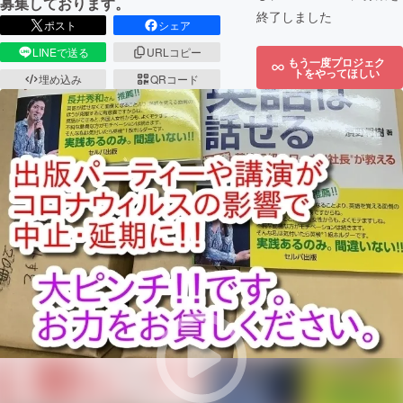
募集しております。
終了しました
ポスト
シェア
LINEで送る
URLコピー
もう一度プロジェク
トをやってほしい
埋め込み
QRコード