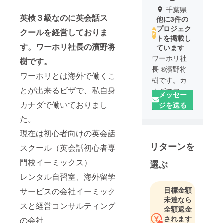
千葉県
英検３級なのに英会話ス
他に3件の
プロジェク
クールを経営しておりま
トを掲載し
す。ワーホリ社長の濱野将
ています
ワーホリ社
樹です。
長 ®濱野将
ワーホリとは海外で働くこ
樹です。カ
とが出来るビザで、私自身
ナダでワー
メッセー
キングホリ
カナダで働いておりまし
ジを送る
デー経験
た。
者。東京・
現在は初心者向けの英会話
千葉で教育
リターンを
支援事業を
スクール（英会話初心者専
行っており
門校イーミックス）
選ぶ
ますイー
レンタル自習室、海外留学
ミックスグ
ループ代表
目標金額
サービスの会社イーミック
未達なら
有限会社
スと経営コンサルティング
全額返金
イーミック
されます
の会社
ス株式会社