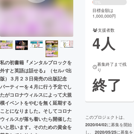
1%
目標金額は
まちづくり・地域活性化
1,000,000円
CAMPFIRE for Social Good
CAMPFIRE Creation
支援者数
4
人
CAMPFIREふるさと納税
machi-ya
コミュニティ
私の初書籍『メンタルブロックを
募集終了まで残
り
外すと英語は話せる』（セルバ出
終了
版）３月２３日発売の出版記念
パーティーを４月に行う予定でし
たがコロナウィルスによって大規
模イベントをやむを無く延期する
ことになりました。そしてコロナ
このプロジェクトは、
ウィルスが落ち着いたら開催した
2020/04/02
に募集を開始
いと思います。そのための資金を
し、
2020/05/25
に募集を