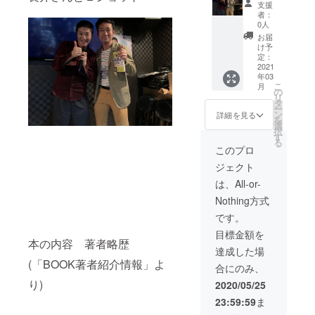
支援
です。
は含ま
と英語
者：
コロナ
れま
は話せ
0人
ウィル
す。
る』
お届
スの影
（来年3
（セル
け予
響によ
月まで
バ出
定：
り延期
の目安
版）の
2021
年03
する可
で開催
本 直筆
こ
月
能性が
をお願
サイン
の
リ
ござい
い致し
メッ
タ
ー
ます。
ま
セージ
ン
詳細を見る
を
なおそ
す。）
５０
選
択
こでの
著者は
冊 著
す
る
ビデオ
大学や
者濱野
このプロ
撮影・
自治体
将樹の
ジェクト
写真撮
などで
講演に
影・録
も講演
加えて
は、All-or-
音につ
を行っ
推薦文
Nothing方式
きまし
ており
を頂い
ては著
ます。
た長井
です。
作権元
なおそ
秀和さ
目標金額を
はイー
こでの
んの 英
本の内容 著者略歴
ミック
ビデオ
語レッ
達成した場
スグ
撮影・
スンＯ
(「BOOK著者紹介情報」よ
合にのみ、
ループ
写真撮
Ｒ講
となり
影・録
演
り)
2020/05/25
ます。
音につ
合計2時
23:59:59
ま
また今
きまし
間程
後の販
ては著
度 そ