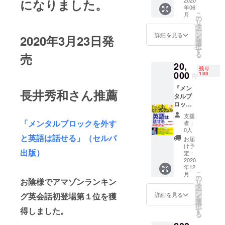
になりました。
ＤＶＤ
2020
年06
３本
こ
月
セット
の
リ
英会話
タ
ー
初心者
ン
詳細を見る
2020年3月23日発
を
の壁の
選
択
壊し
す
る
売
方 Ｄ
20,
ＶＤ 英
残り
語脳の
000
100
円
作り
『メン
方 Ｄ
長井秀和さん推薦
タルブ
ＶＤ 英
ロック
文の作
を外す
り方実
支援
と英語
践編
「メンタルブロックを外す
者：
は話せ
ＤＶＤ
0人
る』
と英語は話せる」（セルバ
を提供
お届
（セル
いたし
け予
出版）
バ出
ます。
定：
版）の
2020
年12
本と
こ
月
DVD
の
お陰様でアマゾンランキン
リ
ワーホ
タ
ー
リ社長
ン
グ英会話初登場第１位を獲
詳細を見る
を
特別講
選
択
座 英
得しました。
す
る
語脳の
作り方