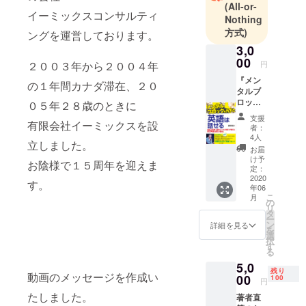
(All-or-
イーミック
イーミックスコンサルティ
Nothing
スコンサル
方式)
ングを運営しております。
ティング代
3,0
表取締役
00
２００３年から２００４年
円
『メン
の１年間カナダ滞在、２０
タルブ
ロック
０５年２８歳のときに
を外す
支援
有限会社イーミックスを設
と英語
者：
は話せ
4人
立しました。
る』
お届
（セル
け予
お陰様で１５周年を迎えま
バ出
定：
版）の
2020
す。
年06
本に著
こ
月
者のサ
の
リ
イン入
タ
ー
りメッ
ン
詳細を見る
を
セージ
選
択
を書い
す
る
てお送
5,0
りしま
残り
動画のメッセージを作成い
す。
00
100
円
たしました。
著者直