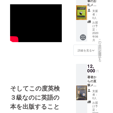
筆のお
礼メッ
セージ
支援
に加え
者：
てワー
0人
ホリ社
お届
長シ
け予
リー
定：
ズ 特
2020
年06
別講
こ
月
座 英
の
リ
文の作
タ
ー
り方基
ン
詳細を見る
を
礎編
選
択
DVDを
す
る
提供い
12,
たしま
す。
000
円
著者か
らの直
筆メッ
そしてこの度英検
セージ
支援
に加え
者：
３級なのに英語の
て ワー
0人
ホリ社
お届
本を出版すること
長特別
け予
講座
定：