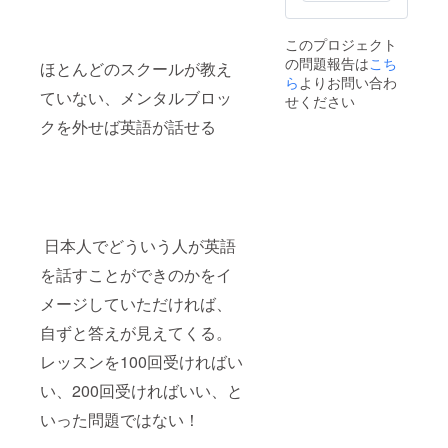
となり
ます。
このプロジェクト
また今
の問題報告は
こち
後の販
ほとんどのスクールが教え
促とし
ら
よりお問い合わ
ていない、メンタルブロッ
て活用
せください
する場
クを外せば英語が話せる
合がご
ざいま
すので
予めご
了承く
ださい
ませ。
日本人でどういう人が英語
を話すことができのかをイ
メージしていただければ、
自ずと答えが見えてくる。
レッスンを100回受ければい
い、200回受ければいい、と
いった問題ではない！