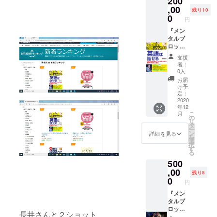
200
編を差
,00
残り10
し上げ
0
円
ます。
直筆サ
『メン
イン
タルブ
メッ
ロック
セージ
を外す
支援
に加え
と英語
者：
て 出版
は話せ
0人
記念
る』
お届
パー
（セル
け予
ティー
バ出
定：
にご招
版）の
2020
年12
待させ
メッ
こ
月
て頂き
セージ
の
リ
ます。
入りの
タ
ー
出版記
本３０
ン
詳細を見る
を
念パー
冊に加
選
択
ティー
えて２
す
る
は千葉
時間の
500
県市川
講演を
市にあ
行いま
,00
残り5
る市川
す。３
0
円
グラン
０名程
ドホテ
度 １都
『メン
ルで秋
３県ま
タルブ
ごろ開
でなら
ロック
長井さんと２ショット
催予定
交通費
を外す