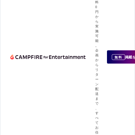
料
0
円
か
ら
実
施
可
能
。
企
画
掲載
無料
か
ら
リ
タ
ー
ン
配
送
ま
で
、
す
べ
て
お
任