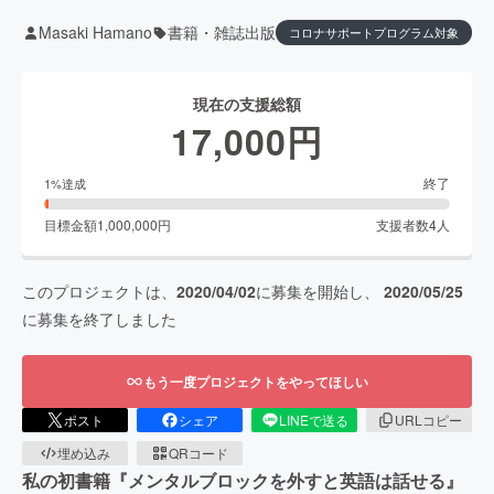
Masaki Hamano
書籍・雑誌出版
コロナサポートプログラム対象
現在の支援総額
17,000
円
終了
1
%達成
目標金額
1,000,000
円
支援者数
4
人
このプロジェクトは、
2020/04/02
に募集を開始し、
2020/05/25
に募集を終了しました
もう一度プロジェクトをやってほしい
ポスト
シェア
LINEで送る
URLコピー
埋め込み
QRコード
私の初書籍『メンタルブロックを外すと英語は話せる』