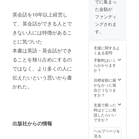
でに集まっ
促とし
作権元
れ以上
た金額が
て活用
はイー
の場合
英会話を10年以上経営し
する場
ミック
はご相
ファンディ
合がご
スグ
談下さ
て、英会話ができる人とで
ングされま
ざいま
ループ
い。 1
すので
となり
都3県ま
す。
きない人には特徴があるこ
予めご
ます。
では交
了承く
また今
通費
とに気づいた
ださい
後の販
込、そ
支援に関するよ
ませ。
促とし
れ以外
本書は英語・英会話ができ
くある質問
て活用
は実費
ることを独り占めにするの
する場
でいた
手数料はいく
合がご
だきま
らかかります
ではなく、より多くの人に
ざいま
す。 な
か？
すので
おそこ
伝えたいという思いから書
予めご
でのビ
目標金額に届
了承く
デオ撮
かなかった場
かれた。
ださい
影・写
合どうなりま
ませ。
真撮
すか？
影・録
音につ
支援で困った
きまし
時はどこに相
ては著
談したらいい
作権元
ですか？
出版社からの情報
はイー
ミック
ヘルプページを
スグ
見る
ループ