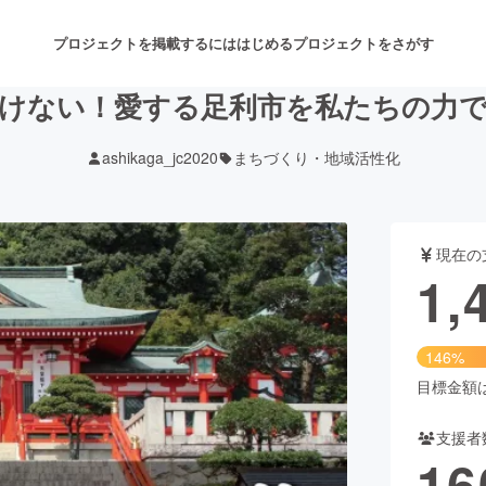
プロジェクトを掲載するには
はじめる
プロジェクトをさがす
けない！愛する足利市を私たちの力
ashikaga_jc2020
まちづくり・地域活性化
注目のリターン
注目の新着プロジェクト
募集終了が近いプロジェクト
も
現在の
音楽
舞台・パフォーマンス
1,
ゲーム・サービス開発
フード・飲食店
146%
書籍・雑誌出版
アニメ・漫画
目標金額は1
支援者
チャレンジ
ビューティー・ヘルスケ
16