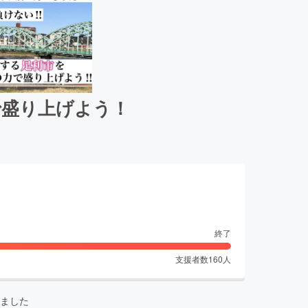
で盛り上げよう！
終了
支援者数
160
人
ました