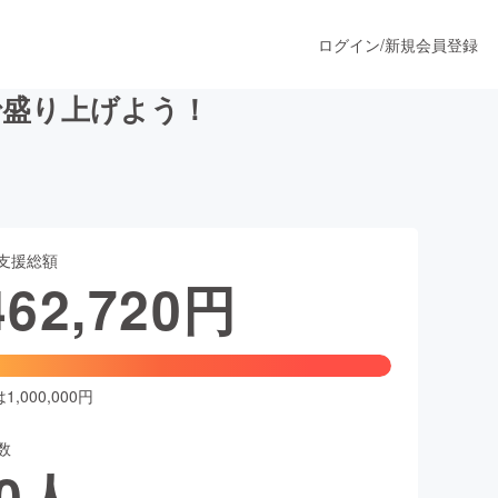
ログイン
/
新規会員登録
で盛り上げよう！
うすぐ公開されます
支援総額
プロダクト
462,720
円
ファッション
スポーツ
,000,000円
数
ア
ソーシャルグッド
0
人