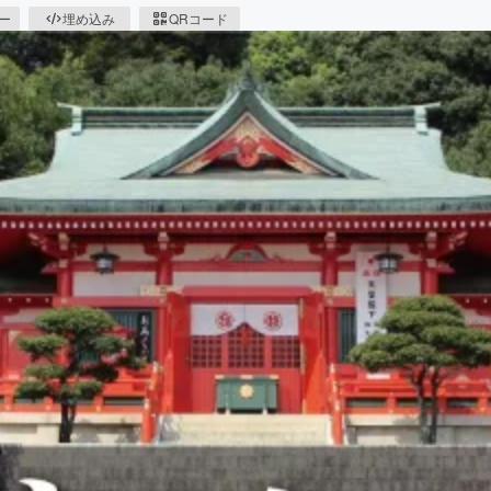
ピー
埋め込み
QRコード