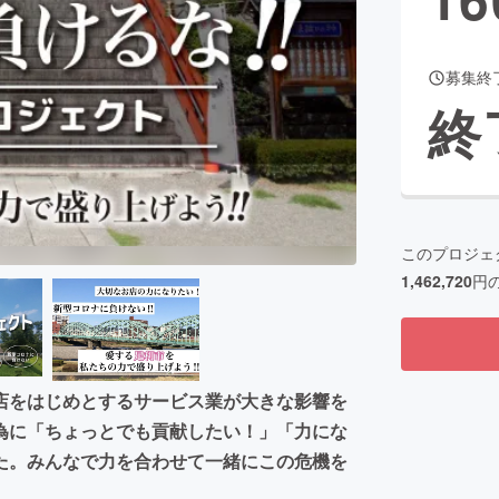
募集終
CAMPFIRE for Social Good
CAMPFIRE Creation
終
CAMPFIREふるさと納税
machi-ya
コミュニティ
このプロジェ
1,462,720
円
店をはじめとするサービス業が大きな影響を
為に「ちょっとでも貢献したい！」「力にな
た。みんなで力を合わせて一緒にこの危機を