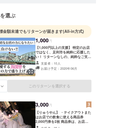
を選ぶ
標金額未達でもリターンが届きます
(All-in方式)
1,000
円
【1,000円以上の支援】 特定のお店
ではなく、足利市を純粋に応援した
い！ リターンなしの、純粋なご支援
のコースです。 ご支援いただきまし
支援者：10人
た皆様には、お礼のメールをお送り
お届け予定：2020年06月
させて頂きます。 また、こちらで集
まった金額については、プロジェク
ト終了後にすべて参加店舗で配分い
たします。 こちらで集まった支援金
このリターンを選択する
る
から飲食店への振込手数料の費用を
充当させていただく場合がありま
す。
3,000
円
【りゅうやん】 ・テイクアウトまた
はお店での飲食に使える商品券
2,000円券を2枚 商品券は、お店で
の引渡しとなります。募集期間終了