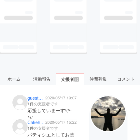
ホーム
活動報告
仲間募集
コメント
支援者
15
guestd9dfccb19904
2020/05/17 19:07
1件
の支援者です
応援していまーす\(^-
^)/
Cakehouse ohana
2020/05/17 15:22
1件
の支援者です
パティシエとしてお菓