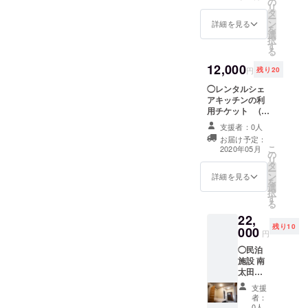
の
相談をお受けし
ワッフルなどの
リ
タ
ます。 場所は民
詰め合わせ) 菓子
ー
ン
泊施設で相談を
詳細を見る
製造業の許可を
を
選
受けます。 工事
このキッチンで
択
す
や打ち合わせは
許可を取ります
る
私1人がします。
ので販売許可
12,000
時間は2,3時間程
済。 ※期限 お
円
残り20
度 日にちは調整
届け予定 2020
◯レンタルシェ
にて行います。
年5、6月
アキッチンの利
2020年5月~8月
用チケット (お
の間
試し) ガスオーブ
支援者：0人
ン1台電気オーブ
お届け予定：
ン2台、発酵器、
こ
2020年05月
の
卓上ミキサー、
リ
タ
パンの先生監修
ー
ン
の物を設置して
詳細を見る
を
選
います。 有効期
択
す
限2020年5月〜8
る
月 （ 12 時間分)
22,
写真はイメージ
残り10
000
です。
円
◯民泊
施設 南
太田の
宿泊チ
支援
ケット
者：
(車椅子
0人