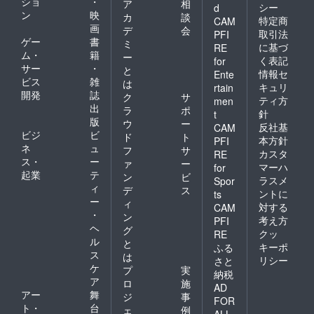
ショ
・
ア
相
シー
d
ン
映
カ
談
特定商
CAM
画
デ
会
取引法
PFI
ゲー
書
ミ
に基づ
RE
ム・
籍
ー
く表記
for
サー
・
と
情報セ
Ente
ビス
雑
は
キュリ
rtain
開発
誌
ク
サ
ティ方
men
出
ラ
ポ
針
t
版
ウ
ー
反社基
CAM
ビジ
ビ
ド
ト
本方針
PFI
ネ
ュ
フ
サ
カスタ
RE
ス・
ー
ァ
ー
マーハ
for
起業
テ
ン
ビ
ラスメ
Spor
ィ
デ
ス
ントに
ts
ー
ィ
対する
CAM
・
ン
考え方
PFI
ヘ
グ
クッ
RE
ル
と
キーポ
ふる
ス
は
リシー
さと
ケ
プ
実
納税
ア
ロ
施
AD
アー
舞
ジ
事
FOR
ト・
台
ェ
例
ALL