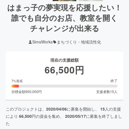
はまっ子の夢実現を応援したい！
誰でも自分のお店、教室を開く
チャレンジが出来る
SimsWorks
まちづくり・地域活性化
現在の支援総額
66,500
円
終了
7
%達成
目標金額
950,000
円
支援者数
15
人
このプロジェクトは、
2020/04/06
に募集を開始し、
15
人の支援
により
66,500
円の資金を集め、
2020/05/17
に募集を終了しまし
た