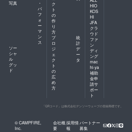
写真
・
ク
HIO
パ
ト
KOS
フ
の
HI
ォ
作
JFA
ー
り
クラ
マ
方
ウド
ン
プ
統
ファ
ス
ロ
計
ン
ソー
ジ
デ
ディ
シャ
ェ
ー
ング
ル
ク
タ
mac
グッ
ト
hi-ya
ド
の
補助
広
金申
め
請サ
方
ポー
ト
「QRコード」は株式会社デンソーウェーブの登録商標です。
© CAMPFIRE,
会社概
採用情
パートナー
Inc.
要
報
募集