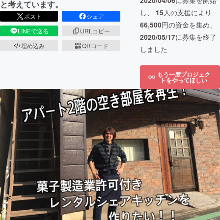
2020/04/06
に募集を開始
と考えています。
し、
15
人の支援により
ポスト
シェア
66,500
円の資金を集め、
LINEで送る
URLコピー
2020/05/17
に募集を終了
埋め込み
QRコード
しました
もう一度プロジェク
トをやってほしい