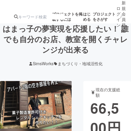
新
ロ
規
グ
会
プロジェクトを掲
はじ
プロジェクト
/
載するには
める
をさがす
イ
員
ン
登
はまっ子の夢実現を応援したい！ 誰
録
でも自分のお店、教室を開くチャレ
ンジが出来る
人気のプロ
注目のリ
注目の新着プロ
募集終了が近いプ
もうすぐ公開
ジェクト
ターン
ジェクト
ロジェクト
されます
SimsWorks
まちづくり・地域活性化
アート・写真
音楽
現在の支援総
テクノロジー・ガジェット
ゲーム・サ
額
66,5
映像・映画
書籍・雑誌
00
円
ビジネス・起業
チャレンジ