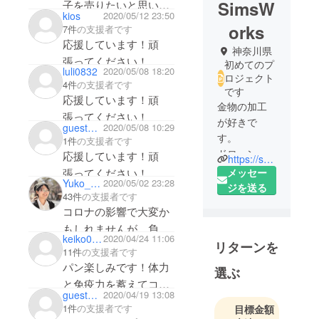
SimsW
子を売りたいと思いつ
kios
2020/05/12 23:50
つ、菓子製造業許可の
orks
7件
の支援者です
壁を乗り越えてられず
応援しています！頑
神奈川県
にいる一人です。応援
張ってください！
初めてのプ
luli0832
2020/05/08 18:20
させてもらいます！頑
ロジェクト
4件
の支援者です
張って下さい！
です
応援しています！頑
金物の加工
張ってください！
が好きで
guestd95b535cf254
2020/05/08 10:29
す。
1件
の支援者です
ドローン
応援しています！頑
https://segshimu.wixsite.com/mysite-2
サッカー協
張ってください！
メッセー
Yuko_Kimura
2020/05/02 23:28
会
ジを送る
43件
の支援者です
シムズキッ
コロナの影響で大変か
チン運営
もしれませんが、負け
keiko0530
2020/04/24 11:06
リターンを
ずに頑張ってくださ
11件
の支援者です
い！応援しています！
パン楽しみです！体力
選ぶ
と免疫力を蓄えてコロ
guest008b21d9ad84
2020/04/19 13:08
ナ終息にそなえましょ
1件
の支援者です
目標金額
う！