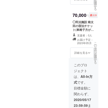
を
きま
ベット5
選
択
す。 住
台 ダブ
す
る
宅宿泊
ル2セミ
事業届
70,000
ダブル1
円
残り5
け済み
シング
第
◯民泊施設 南太
ル1ソ
M14002
田の宿泊チケッ
ファー
0105号
ト(車椅子方がい
ベット1
有効期
も大丈夫です。)
ありま
支援者：0人
限2020
人数は8名まで 8
す 予約
お届け予定：
年5月〜
泊9日間宿泊でき
の日程
こ
2020年05月
9月 予
の
ます。 予約の日
があり
リ
約調整
タ
程がありますの
ますの
ー
があり
ン
で調査させてい
で調整
詳細を見る
を
ますの
選
ただきます。 (希
させて
択
で、予
す
望日は出来る限
くださ
る
定は3通
り調整させてい
い。
このプロ
り出し
たださかます。)
ジェクト
てもら
有効期限2020年
い調整
5月〜9月 南太田
は、
All-In方
いたし
はベット ダブル
式
です。
ます。
2セミダブル1シ
ベット5
ングル1ソファー
目標金額に
台 ダブ
ベット1あります
関わらず、
ル2セミ
ダブル1
2020/05/17
シング
23:59:59
ま
ル1ソ