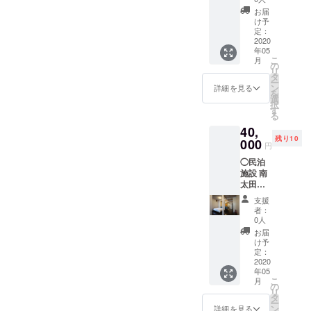
方がい
お届
も大丈
け予
夫で
定：
す。) 人
2020
年05
数は8名
こ
月
まで 2
の
リ
泊3日間
タ
ー
宿泊で
ン
詳細を見る
を
きま
選
択
す。 住
す
る
宅宿泊
40,
事業届
残り10
け済み
000
円
第
◯民泊
M14002
施設 南
0105号
太田の
有効期
宿泊チ
限2020
支援
ケット
年5月〜
者：
(車椅子
9月 日
0人
方がい
にちの
お届
も大丈
予定は3
け予
夫で
通り出
定：
す。) 人
2020
しても
年05
数は8名
らい調
こ
月
まで 4
整いた
の
リ
泊5日間
しま
タ
ー
宿泊で
す。
ン
詳細を見る