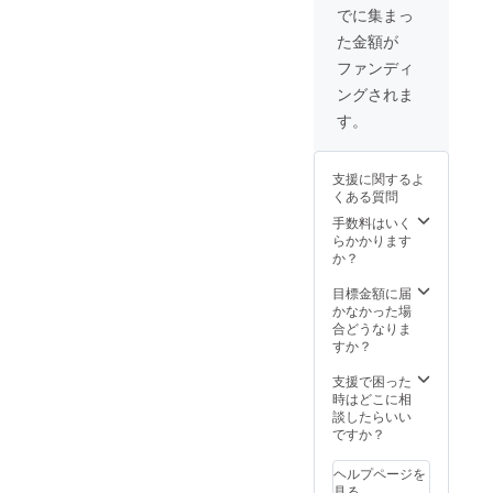
ファー
でに集まっ
ベット1
た金額が
ありま
す
ファンディ
ングされま
す。
支援に関するよ
くある質問
手数料はいく
らかかります
か？
目標金額に届
かなかった場
合どうなりま
すか？
支援で困った
時はどこに相
談したらいい
ですか？
ヘルプページを
見る