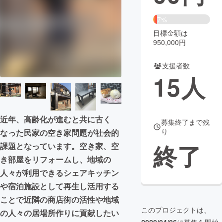
まちづくり・地域活性化
7%
目標金額は
950,000円
CAMPFIRE for Social Good
CAMPFIRE Creation
CAMPFIREふるさと納税
machi-ya
コミュニティ
支援者数
15
人
近年、高齢化が進むと共に古く
募集終了まで残
り
なった民家の空き家問題が社会的
終了
課題となっています。空き家、空
き部屋をリフォームし、地域の
人々が利用できるシェアキッチン
や宿泊施設として再生し活用する
ことで近隣の商店街の活性や地域
このプロジェクトは、
の人々の居場所作りに貢献したい