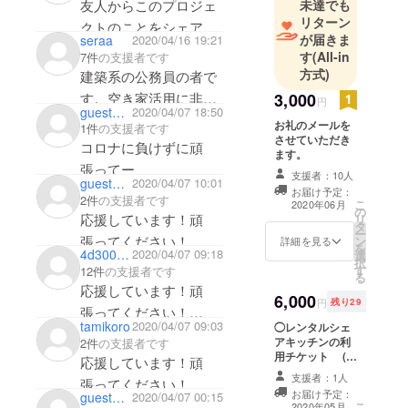
未達でも
友人からこのプロジェ
リターン
クトのことをシェアし
が届きま
seraa
2020/04/16 19:21
ていただきました。応
す
(All-in
7件
の支援者です
援しています！頑張っ
方式)
建築系の公務員の者で
てください！
3,000
す。空き家活用に非常
円
guest59701ca6eaa4
2020/04/07 18:50
に興味を持っているの
お礼のメールを
1件
の支援者です
させていただき
で今回支援させていた
コロナに負けずに頑
ます。
だきます。
張ってー
支援者：10人
guestb2980ba62244
2020/04/07 10:01
パンづくりが好きなの
お届け予定：
2件
の支援者です
こ
2020年06月
で、出来上がったら、
の
応援しています！頑
リ
タ
家族や友達を呼んで一
ー
張ってください！
ン
詳細を見る
を
緒に作りたいです。
4d300tour
2020/04/07 09:18
選
択
す
12件
の支援者です
プロジェクト応援して
る
応援しています！頑
います☆
6,000
円
残り29
張ってください！
tamikoro
2020/04/07 09:03
◯レンタルシェ
キッチハイクやスペー
アキッチンの利
2件
の支援者です
スマーケットも活用し
用チケット (お
応援しています！頑
試し) ガスオーブ
ましょう！
支援者：1人
張ってください！
ン1台電気オーブ
お届け予定：
guestae599ffb1f34
2020/04/07 00:15
ン2台、発酵器、
こ
2020年05月