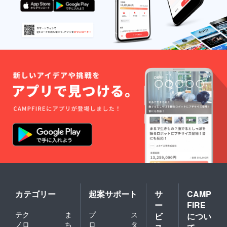
カテゴリー
起案サポート
サ
CAMP
ー
FIRE
テク
ま
プ
ス
ビ
につい
ノロ
ち
ロ
タ