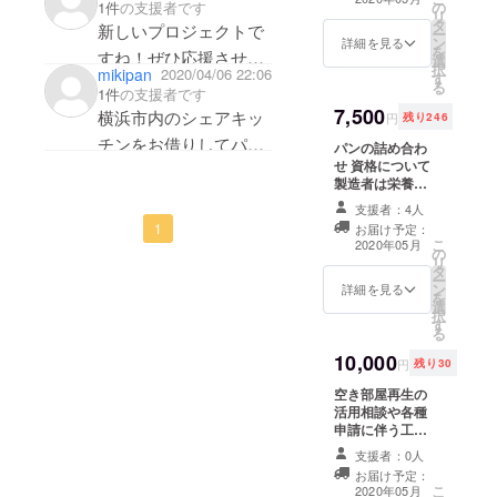
の
1件
の支援者です
卓上ミキサー、
リ
タ
パンの先生監修
新しいプロジェクトで
ー
ン
の物を設置して
詳細を見る
を
すね！ぜひ応援させて
選
います。 有効期
択
mikipan
2020/04/06 22:06
す
限2020年5月〜8
ください！
る
1件
の支援者です
月 （ 6時間分 )
7,500
写真はイメージ
横浜市内のシェアキッ
円
残り246
です。
チンをお借りしてパン
パンの詰め合わ
せ 資格について
教室をしたり、パンを
製造者は栄養士
焼いてネット販売した
と食品衛生管理
支援者：4人
者の資格を保持
いと考えていたので是
1
お届け予定：
しています。 米
こ
2020年05月
非プロジェクトを成功
の
麹で起こした自
リ
タ
家製酵母と北海
して頂き、利用させて
ー
ン
道産の自然栽培
詳細を見る
を
いただきたいです☆
選
小麦はるきらり
択
す
と多寄産の春よ
微力ながら応援してい
る
恋を原材料にし
ます！頑張ってくださ
10,000
た2種類の小麦の
円
残り30
味を楽しめる心
い！
空き部屋再生の
と身体に優しい
活用相談や各種
天然酵母パン
申請に伴う工事
セット。 (白パ
の相談や自宅の
ン、甘夏ピール
支援者：0人
リフォーム、リ
のリュスティッ
お届け予定：
ノベーションの
ク、ベルギー
こ
2020年05月