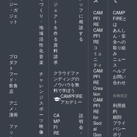
ス
て
ジー
づ
ジ
ッ
・ガ
く
ェ
フ
CAM
CAMP
ジェ
り
ク
に
PFI
FIREと
ット
・
ト
相
RE
は
地
を
談
CAM
あんし
域
作
す
PFI
ん・安
活
る
る
RE
全への
性
資
コ
取り組
化
料
ミュ
み
プロ
音
請
ニ
ニュー
ダク
楽
求
ティ
ス
ト
CAM
ヘルプ
クラウドファ
フー
チ
PFI
お問い
ンディングの
ド・
ャ
RE
合わせ
ノウハウを無
飲食
レ
Crea
料で学ぼう
店
ン
tion
各種規定
CAMPFIRE
ジ
CAM
アカデミー
アニ
ス
利用規
PFI
メ・
ポ
約
RE
漫画
ー
CA
説
細則
for
ツ
MP
明
プライ
Soci
ファ
映
FI
会
バシー
al
ッ
像
RE
・
ポリ
Goo