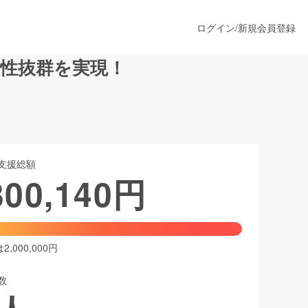
ログイン
/
新規会員登録
性抜群を実現！
うすぐ公開されます
支援総額
プロダクト
300,140
円
ファッション
スポーツ
,000,000円
数
ア
ソーシャルグッド