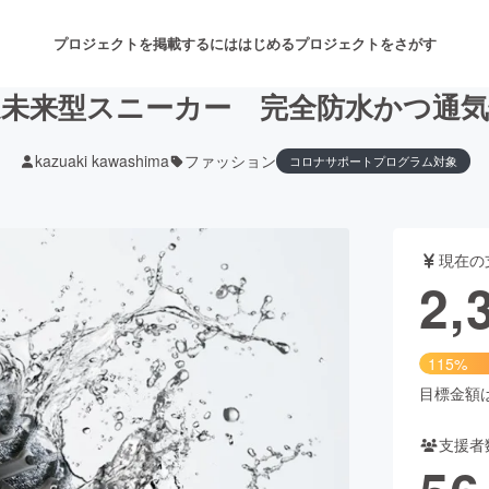
プロジェクトを掲載するには
はじめる
プロジェクトをさがす
近未来型スニーカー 完全防水かつ通気
kazuaki kawashima
ファッション
コロナサポートプログラム対象
注目のリターン
注目の新着プロジェクト
募集終了が近いプロジェクト
も
現在の
音楽
舞台・パフォーマンス
2,
ゲーム・サービス開発
フード・飲食店
115%
書籍・雑誌出版
アニメ・漫画
目標金額は2
支援者
チャレンジ
ビューティー・ヘルスケ