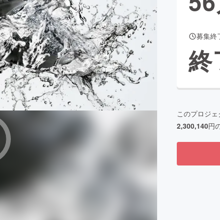
56
募集終
CAMPFIRE for Social Good
CAMPFIRE Creation
終
CAMPFIREふるさと納税
machi-ya
コミュニティ
このプロジェ
2,300,140
円