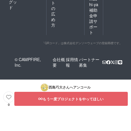
グッ
ト
hi-ya
ド
の
補助
広
金申
め
請サ
方
ポー
ト
「QRコード」は株式会社デンソーウェーブの登録商標です。
© CAMPFIRE,
会社概
採用情
パートナー
Inc.
要
報
募集
西島巧大
さんへアンコール
もう一度プロジェクトをやってほしい
0