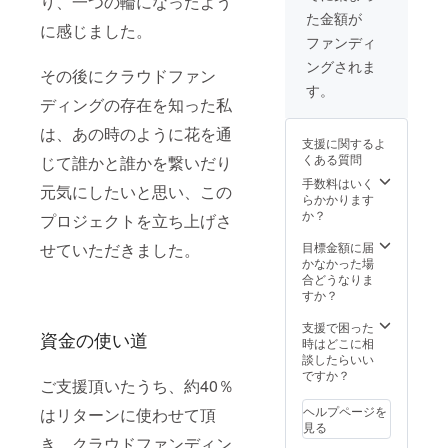
り、一つの輪になったよう
た金額が
に感じました。
ファンディ
ングされま
その後にクラウドファン
す。
ディングの存在を知った私
は、あの時のように花を通
支援に関するよ
くある質問
じて誰かと誰かを繋いだり
手数料はいく
元気にしたいと思い、この
らかかります
か？
プロジェクトを立ち上げさ
目標金額に届
せていただきました。
かなかった場
合どうなりま
すか？
支援で困った
資金の使い道
時はどこに相
談したらいい
ですか？
ご支援頂いたうち、約40％
ヘルプページを
はリターンに使わせて頂
見る
き、クラウドファンディン