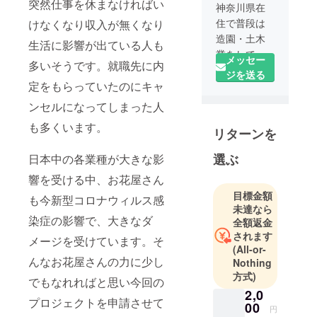
突然仕事を休まなければい
神奈川県在
住で普段は
けなくなり収入が無くなり
造園・土木
生活に影響が出ている人も
業をしてお
メッセー
多いそうです。就職先に内
ります。今
ジを送る
定をもらっていたのにキャ
回のプロ
ジェクトの
ンセルになってしまった人
お手伝いを
も多くいます。
リターンを
してくださ
る方や一緒
選ぶ
日本中の各業種が大きな影
に進んでく
響を受ける中、お花屋さん
ださる仲間
を常に募集
目標金額
も今新型コロナウィルス感
未達なら
しておりま
染症の影響で、大きなダ
全額返金
す。もし、
されます
メージを受けています。そ
お力になっ
(All-or-
てくださる
んなお花屋さんの力に少し
Nothing
方がいらっ
方式)
でもなれればと思い今回の
しゃいまし
2,0
プロジェクトを申請させて
たらご連絡
00
円