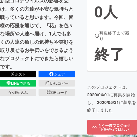
新型コロナウイルスの影響を受
0
人
け、多くの方達が不安な気持ちと
まちづくり・地域活性化
戦っていると思います。今回、皆
様の応援を通じて、『花』を色々
CAMPFIRE for Social Good
CAMPFIRE Creation
募集終了まで残
な場所や人達へ届け、1人でも多
り
CAMPFIREふるさと納税
machi-ya
コミュニティ
くの人達の癒しの気持ちや笑顔を
終了
取り戻せるお手伝いをできるよう
なプロジェクトにできたら嬉しい
です。
ポスト
シェア
LINEで送る
URLコピー
このプロジェクトは、
埋め込み
QRコード
2020/04/01
に募集を開始
し、
2020/05/31
に募集を
終了しました
もう一度プロジェク
トをやってほしい