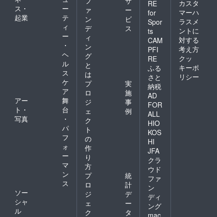
フ
サ
カスタ
RE
ス・
ー
ァ
ー
マーハ
for
起業
テ
ン
ビ
ラスメ
Spor
ィ
デ
ス
ントに
ts
ー
ィ
対する
CAM
・
ン
考え方
PFI
ヘ
グ
クッ
RE
ル
と
キーポ
ふる
ス
は
リシー
さと
ケ
プ
実
納税
ア
ロ
施
AD
アー
舞
ジ
事
FOR
ト・
台
ェ
例
ALL
写真
・
ク
HIO
パ
ト
KOS
フ
の
HI
ォ
作
JFA
ー
り
クラ
マ
方
ウド
ン
プ
統
ファ
ス
ロ
計
ン
ソー
ジ
デ
ディ
シャ
ェ
ー
ング
ル
ク
タ
mac