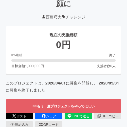
顔に
西島巧大
チャレンジ
現在の支援総額
0
円
終了
0
%達成
目標金額
1,000,000
円
支援者数
0
人
このプロジェクトは、
2020/04/01
に募集を開始し、
2020/05/31
に募集を終了しました
もう一度プロジェクトをやってほしい
ポスト
シェア
LINEで送る
URLコピー
埋め込み
QRコード