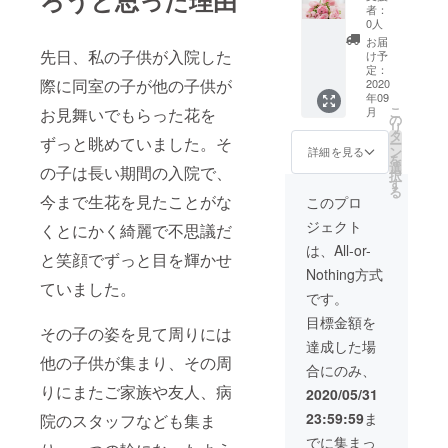
ろうと思った理由
てお届
ドフラ
者：
けさせ
ワーを
0人
ていた
ボトル
お届
だきま
に入れ
先日、私の子供が入院した
け予
す。 種
専用の
定：
際に同室の子が他の子供が
類は選
2020
オイル
年09
べませ
を満た
こ
月
お見舞いでもらった花を
んが、
したも
の
リ
綺麗な
のにな
タ
ずっと眺めていました。そ
ー
生花を
りま
ン
詳細を見る
を
お届け
す。 花
選
の子は長い期間の入院で、
択
できる
の魅力
す
る
よう精
がつ
今まで生花を見たことがな
このプロ
一杯頑
まった
ジェクト
張りま
くとにかく綺麗で不思議だ
ハーバ
す。
リウム
は、All-or-
と笑顔でずっと目を輝かせ
をボー
Nothing方式
ルペン
ていました。
と一緒
です。
にして
目標金額を
持ち歩
その子の姿を見て周りには
いてみ
達成した場
てくだ
他の子供が集まり、その周
合にのみ、
さい。
りにまたご家族や友人、病
2020/05/31
23:59:59
ま
院のスタッフなども集ま
でに集まっ