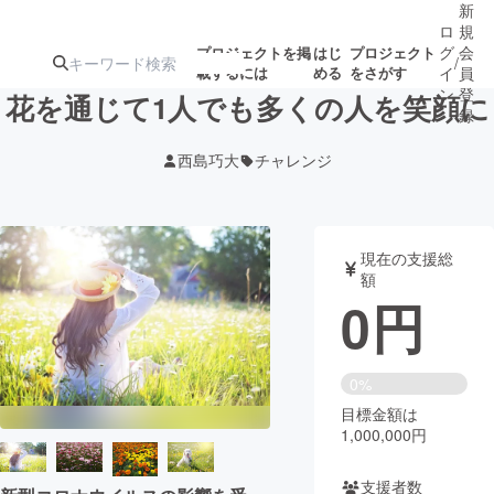
新
ロ
規
グ
会
プロジェクトを掲
はじ
プロジェクト
/
載するには
める
をさがす
イ
員
ン
登
花を通じて1人でも多くの人を笑顔に
録
西島巧大
チャレンジ
人気のプロ
注目のリ
注目の新着プロ
募集終了が近いプ
もうすぐ公開
ジェクト
ターン
ジェクト
ロジェクト
されます
現在の支援総
額
アート・写真
音楽
0
円
テクノロジー・ガジェット
ゲーム・サ
0%
目標金額は
映像・映画
書籍・雑誌
1,000,000円
ビジネス・起業
チャレンジ
支援者数