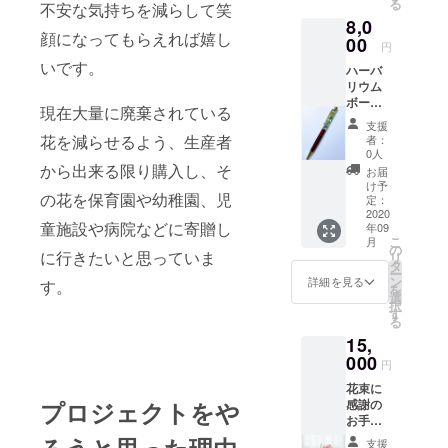
る
不安な気持ちを減らして笑
は、枯
8,0
れるこ
顔になってもらえれば嬉し
とがな
00
円
く水や
いです。
ハーバ
りの必
リウム
要もな
ボール
いこと
現在大量に廃棄されている
ペンを1
が大き
支援
本、感
な特徴
花を減らせるよう、生産者
者：
謝のお
です。
0人
手紙を
また、
から出来る限り購入し、そ
お届
添えて
生花の
け予
の花を保育園や幼稚園、児
お届け
ような
定：
させて
2020
花粉や
童施設や病院などに寄贈し
年09
いただ
香りは
こ
月
きま
ありま
の
に行きたいと思っていま
リ
す。
せん
タ
ー
ハーバ
が、長
ン
詳細を見る
す。
を
リウム
い期間
選
択
とは
お花を
す
る
「植物
楽しん
15,
標本」
でいた
という
000
だけま
円
意味
す。
花束に
で、押
感謝の
プロジェクトをや
し花や
お手紙
ブリ
を添え
ザーブ
支援