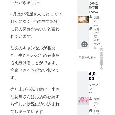
ください。
いただきました。
心をこ
もちろん拡
めて書
いた感
散のご協力
3月はお花屋さんにとって12
謝のお
やチャレン
支援
手紙を
月がに次ぐ1年の中で2番目
者：
ジに対して
お届け
0人
させて
に花の需要が高い月と言わ
のアドバイ
お届
いただ
け予
スなども大
れています。
きま
定：
歓迎です、
す。
2020
年09
お願いいた
こ
注文のキャンセルが相次
月
の
リ
します。
タ
ぎ、生きもののため在庫を
ー
ン
詳細を見る
を
選
抱え続けることができず、
択
す
る
廃棄せざるを得ない状況で
4,0
す。
00
円
ソープ
売り上げが減り続け、小さ
フラ
ワーに
な花屋さんはお店の存続す
感謝の
支援
お手紙
者：
ら怪しい状況に追い込まれ
を添え
0人
てお届
てしまっています。
お届
けさせ
け予