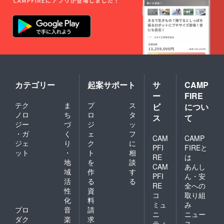
カテゴリー
起案サポート
サ
CAMP
ー
FIRE
テク
ま
プ
ス
ビ
につい
ノロ
ち
ロ
タ
ス
て
ジー
づ
ジ
ッ
・ガ
く
ェ
フ
CAM
CAMP
ジェ
り
ク
に
PFI
FIREと
ット
・
ト
相
RE
は
地
を
談
CAM
あんし
域
作
す
PFI
ん・安
活
る
る
RE
全への
性
資
コ
取り組
化
料
ミュ
み
プロ
音
請
ニ
ニュー
ダク
楽
求
ティ
ス