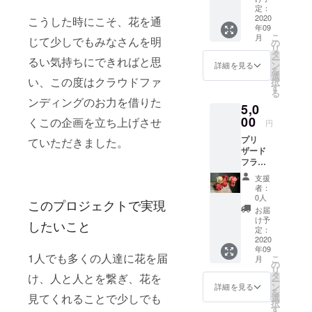
ていた
定：
だきま
2020
こうした時にこそ、花を通
年09
す。
こ
月
じて少しでもみなさんを明
ソープ
の
リ
フラ
タ
ー
るい気持ちにできればと思
ワーは
ン
詳細を見る
を
花びら
選
い、この度はクラウドファ
択
一枚一
す
る
枚がバ
ンディングのお力を借りた
5,0
スペタ
ルと
00
くこの企画を立ち上げさせ
円
なって
プリ
いるお
ていただきました。
ザード
花です
フラ
ので花
ワー
びらを
支援
を、感
お風呂
者：
謝のお
に溶か
0人
このプロジェクトで実現
手紙を
すとほ
お届
添えて
のかな
け予
したいこと
お届け
香りと
定：
させて
2020
泡をお
年09
いただ
楽しみ
1人でも多くの人達に花を届
こ
月
きま
いただ
の
リ
す。 プ
けま
タ
け、人と人とを繋ぎ、花を
ー
リザー
す。
ン
詳細を見る
を
ブドフ
見てくれることで少しでも
選
択
ラワー
す