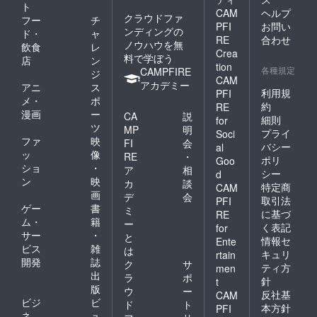
ト
CAM
ヘルプ
クラウドファ
フー
チ
PFI
お問い
ンディングの
ド・
ャ
RE
合わせ
ノウハウを無
飲食
レ
Crea
料で学ぼう
店
ン
tion
各種規定
CAMPFIRE
ジ
CAM
アカデミー
アニ
ス
利用規
PFI
メ・
ポ
約
RE
漫画
ー
CA
説
細則
for
ツ
MP
明
プライ
Soci
ファ
映
FI
会
バシー
al
ッ
像
RE
・
ポリ
Goo
ショ
・
ア
相
シー
d
ン
映
カ
談
特定商
CAM
画
デ
会
取引法
PFI
ゲー
書
ミ
に基づ
RE
ム・
籍
ー
く表記
for
サー
・
と
情報セ
Ente
ビス
雑
は
キュリ
rtain
開発
誌
ク
サ
ティ方
men
出
ラ
ポ
針
t
版
ウ
ー
反社基
CAM
ビジ
ビ
ド
ト
本方針
PFI
ネ
ュ